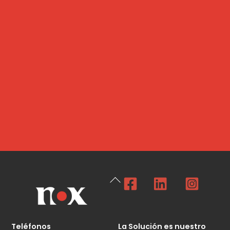
Facebook
Linkedin
Insta
Back
To
Top
Teléfonos
La Solución es nuestro