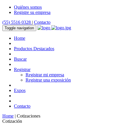
Quiénes somos
Registre su empresa
(55) 5516 0328
|
Contacto
Toggle navigation
Home
Productos Destacados
Buscar
Registrar
Registrar mi empresa
Registrar una exposición
Expos
Contacto
Home
| Cotizaciones
Cotización