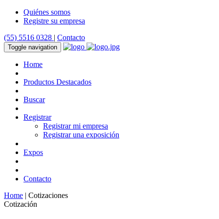
Quiénes somos
Registre su empresa
(55) 5516 0328
|
Contacto
Toggle navigation
Home
Productos Destacados
Buscar
Registrar
Registrar mi empresa
Registrar una exposición
Expos
Contacto
Home
| Cotizaciones
Cotización