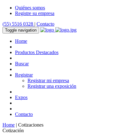
Quiénes somos
Registre su empresa
(55) 5516 0328
|
Contacto
Toggle navigation
Home
Productos Destacados
Buscar
Registrar
Registrar mi empresa
Registrar una exposición
Expos
Contacto
Home
| Cotizaciones
Cotización