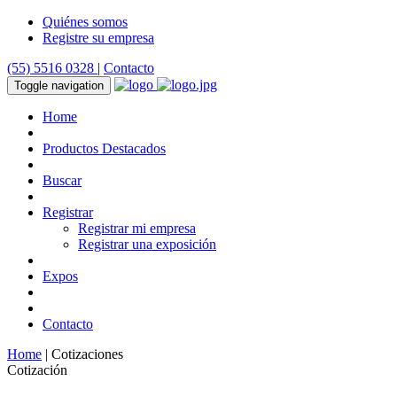
Quiénes somos
Registre su empresa
(55) 5516 0328
|
Contacto
Toggle navigation
Home
Productos Destacados
Buscar
Registrar
Registrar mi empresa
Registrar una exposición
Expos
Contacto
Home
| Cotizaciones
Cotización