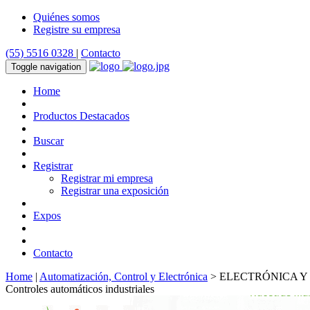
Quiénes somos
Registre su empresa
(55) 5516 0328
|
Contacto
Toggle navigation
Home
Productos Destacados
Buscar
Registrar
Registrar mi empresa
Registrar una exposición
Expos
Contacto
Home
|
Automatización, Control y Electrónica
> ELECTRÓNICA Y
Controles automáticos industriales