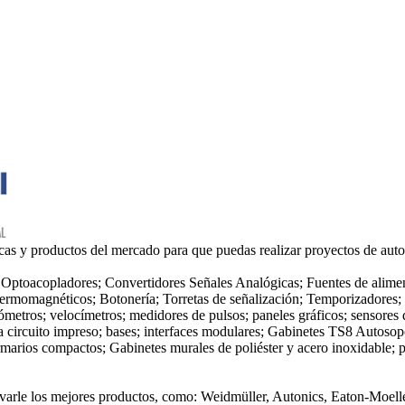
as y productos del mercado para que puedas realizar proyectos de autom
Optoacopladores; Convertidores Señales Analógicas; Fuentes de alimen
 termomagnéticos; Botonería; Torretas de señalización; Temporizadores
metros; velocímetros; medidores de pulsos; paneles gráficos; sensores d
ara circuito impreso; bases; interfaces modulares; Gabinetes TS8 Autos
arios compactos; Gabinetes murales de poliéster y acero inoxidable; pu
varle los mejores productos, como: Weidmüller, Autonics, Eaton-Moeller