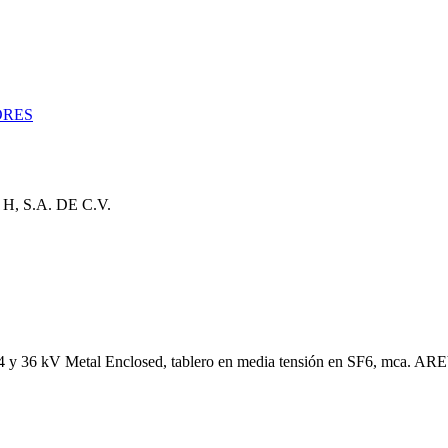
ORES
 S.A. DE C.V.
 15,24 y 36 kV Metal Enclosed, tablero en media tensión en SF6,