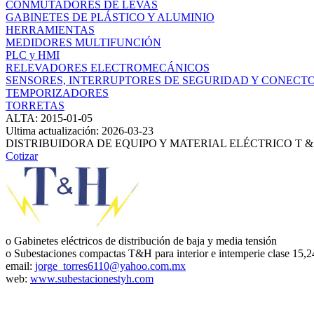
CONMUTADORES DE LEVAS
GABINETES DE PLÁSTICO Y ALUMINIO
HERRAMIENTAS
MEDIDORES MULTIFUNCIÓN
PLC y HMI
RELEVADORES ELECTROMECÁNICOS
SENSORES, INTERRUPTORES DE SEGURIDAD Y CONECT
TEMPORIZADORES
TORRETAS
ALTA: 2015-01-05
Ultima actualización: 2026-03-23
DISTRIBUIDORA DE EQUIPO Y MATERIAL ELÉCTRICO T & H,
Cotizar
o Gabinetes eléctricos de distribución de baja y media tensión
o Subestaciones compactas T&H para interior e intemperie clase
email:
jorge_torres6110@yahoo.com.mx
web:
www.subestacionestyh.com