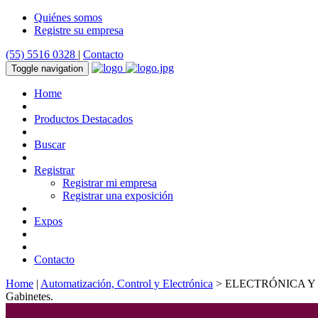
Quiénes somos
Registre su empresa
(55) 5516 0328
|
Contacto
Toggle navigation
Home
Productos Destacados
Buscar
Registrar
Registrar mi empresa
Registrar una exposición
Expos
Contacto
Home
|
Automatización, Control y Electrónica
> ELECTRÓNICA Y
Gabinetes.