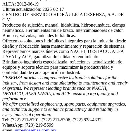
ALTA: 2012-06-19
Ultima actualización: 2025-02-17
CENTRO DE SERVICIO HIDRÁULICA CESEHSA, S.A. DE
C.V.
Productos de sujeción, manual, hidráulica, hidroneumática, clamps
neumáticos. Herramientas fin de brazo. Intercambiadores de calor.
Bombas, válvulas, unidades hidráulicas.
Ofrecemos soluciones hidráulicas integrales para la industria, desde
diseño y fabricación hasta mantenimiento y reparación de sistemas.
Representamos marcas líderes como NACHI, DESTACO, ALFA
LAVAL y ACE, garantizando calidad y rendimiento.
Brindamos ingeniería especializada, refacciones, actualización de
equipos y soporte técnico para maximizar la productividad y
confiabilidad de cada operación industrial.
CESEHSA provides comprehensive hydraulic solutions for the
industry, from design and manufacturing to maintenance and repair
of systems. We represent leading brands such as NACHI,
DESTACO, ALFA LAVAL, and ACE, ensuring top quality and
performance.
We offer specialized engineering, spare parts, equipment upgrades,
and technical support to enhance productivity and reliability in
every industrial operation.
Tel: (722) 211-5701, (722) 211-5396, (722) 828-4332
WhatsApp: (720) 219-5699
email:
info@cesehsa.com.mx