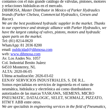
contamos con el más grande catálogo de válvulas, pistones, motores
y refacciones hidráulicas en el mercado.
DIHMOSA, Master Distributor in Mexico of Parker Hydraulics
brands (Parker Chelsea, Commercial Hydraulics, Gresen and
Racor).
We are the best positioned hydraulic supplier in the market. Thanks
to our experience and strategic alliance with Parker Hydraulics, we
have the largest catalog of valves, pistons, motors and hydraulic
spare parts on the market.
Tel: (81) 8214-0620
WhatsApp: 81 2036 8200
email:
publicidad@dihmosa.com
web:
www.dihmosa.com
Av. Los Andes No. 1057
Col. Industrial Benito Juárez
64510 Monterrey, NL
ALTA: 2020-06-05
Ultima actualización: 2026-03-02
EENAV SERVICIOS INDUSTRIALES, S. DE R.L.
Somos especialistas en servicios de ingeniería en el ramo de
neumática, hidráulica y electrónica así como distribuidores
autorizados de las marcas YASKAWA, SIEMENS, MICRO
PNEUMATIC, DATALOGIC, SELET, SCHMALZ, PIZZATO,
HTM Y ABB entre otros.
We are specialists in engineering services in the field of Pneumatics,