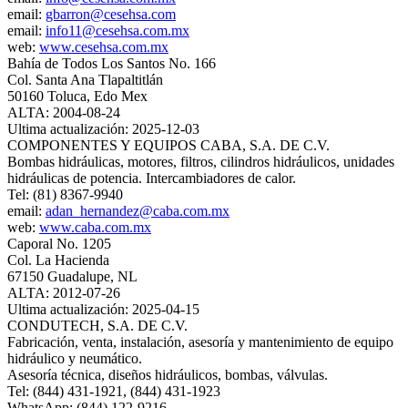
email:
gbarron@cesehsa.com
email:
info11@cesehsa.com.mx
web:
www.cesehsa.com.mx
Bahía de Todos Los Santos No. 166
Col. Santa Ana Tlapaltitlán
50160 Toluca, Edo Mex
ALTA: 2004-08-24
Ultima actualización: 2025-12-03
COMPONENTES Y EQUIPOS CABA, S.A. DE C.V.
Bombas hidráulicas, motores, filtros, cilindros hidráulicos, unidades
hidráulicas de potencia. Intercambiadores de calor.
Tel: (81) 8367-9940
email:
adan_hernandez@caba.com.mx
web:
www.caba.com.mx
Caporal No. 1205
Col. La Hacienda
67150 Guadalupe, NL
ALTA: 2012-07-26
Ultima actualización: 2025-04-15
CONDUTECH, S.A. DE C.V.
Fabricación, venta, instalación, asesoría y mantenimiento de equipo
hidráulico y neumático.
Asesoría técnica, diseños hidráulicos, bombas, válvulas.
Tel: (844) 431-1921, (844) 431-1923
WhatsApp: (844) 122-9216