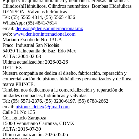
Equipo y maquinaria hidráulica y neumática. Prensas hidráulicas.
CilindroshHidráulicos. Cilindros neumáticos. Bombas Hidráulicas
DENISON. Válvulas hidráulicas.
Tel: (55) 5565-4814, (55) 5565-4836
WhatsApp: (55) 4841-7614
email:
denison@denisoninternacional.mx
web:
www.denisoninternacional.com
Mariano Escobedo No. 131-A
Fracc. Industrial San Nicolás
54030 Tlalnepantla de Baz, Edo Mex
ALTA: 2004-02-03
Ultima actualización: 2026-02-26
DETTEX
Nuestra compañia se dedica al diseño, fabricación, reparación y
comercialización de pistones hidráulicos personalizados y de línea,
marca PRINCE.
También nos dedicamos a la comercialización y reparación de
unidades compactas, hidráulicas y válvulas.
Tel: (55) 5571-2376, (55) 3230-6197, (55) 6788-2662
email:
pistones.dettex@gmail.com
Calle 31 No.135
Col. Ignacio Zaragoza
15000 Venustiano Carranza, CDMX
ALTA: 2015-07-30
Ultima actualización: 2026-05-05