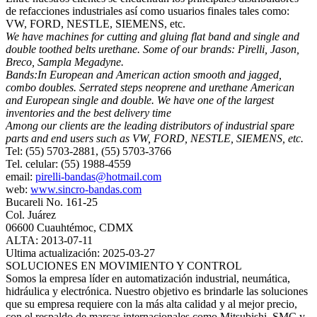
de refacciones industriales así como usuarios finales tales como:
VW, FORD, NESTLE, SIEMENS, etc.
We have machines for cutting and gluing flat band and single and
double toothed belts urethane. Some of our brands: Pirelli, Jason,
Breco, Sampla Megadyne.
Bands:In European and American action smooth and jagged,
combo doubles. Serrated steps neoprene and urethane American
and European single and double. We have one of the largest
inventories and the best delivery time
Among our clients are the leading distributors of industrial spare
parts and end users such as VW, FORD, NESTLE, SIEMENS, etc.
Tel: (55) 5703-2881, (55) 5703-3766
Tel. celular: (55) 1988-4559
email:
pirelli-bandas@hotmail.com
web:
www.sincro-bandas.com
Bucareli No. 161-25
Col. Juárez
06600 Cuauhtémoc, CDMX
ALTA: 2013-07-11
Ultima actualización: 2025-03-27
SOLUCIONES EN MOVIMIENTO Y CONTROL
Somos la empresa líder en automatización industrial, neumática,
hidráulica y electrónica. Nuestro objetivo es brindarle las soluciones
que su empresa requiere con la más alta calidad y al mejor precio,
con el respaldo de marcas internacionales como Mitsubishi, SMC y