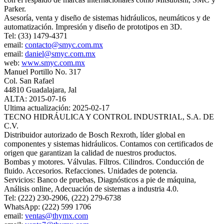
Parker.
Asesoría, venta y diseño de sistemas hidráulicos, neumáticos y de
automatización. Impresión y diseño de prototipos en 3D.
Tel: (33) 1479-4371
email:
contacto@smyc.com.mx
email:
daniel@smyc.com.mx
web:
www.smyc.com.mx
Manuel Portillo No. 317
Col. San Rafael
44810 Guadalajara, Jal
ALTA: 2015-07-16
Ultima actualización: 2025-02-17
TECNO HIDRÁULICA Y CONTROL INDUSTRIAL, S.A. DE
C.V.
Distribuidor autorizado de Bosch Rexroth, líder global en
componentes y sistemas hidráulicos. Contamos con certificados de
origen que garantizan la calidad de nuestros productos.
Bombas y motores. Válvulas. Filtros. Cilindros. Conducción de
fluido. Accesorios. Refacciones. Unidades de potencia.
Servicios: Banco de pruebas, Diagnósticos a pie de máquina,
Análisis online, Adecuación de sistemas a industria 4.0.
Tel: (222) 230-2906, (222) 279-6738
WhatsApp: (222) 599 1706
email:
ventas@thymx.com