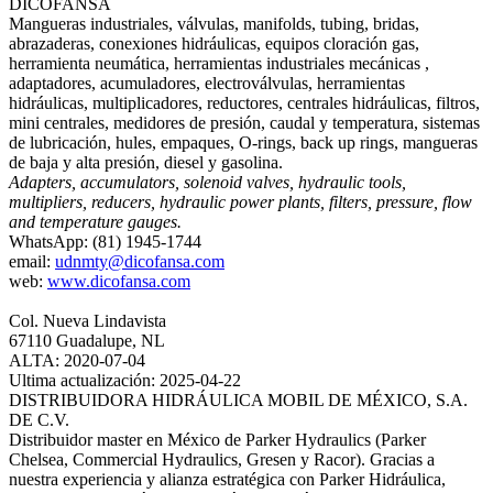
DICOFANSA
Mangueras industriales, válvulas, manifolds, tubing, bridas,
abrazaderas, conexiones hidráulicas, equipos cloración gas,
herramienta neumática, herramientas industriales mecánicas ,
adaptadores, acumuladores, electroválvulas, herramientas
hidráulicas, multiplicadores, reductores, centrales hidráulicas, filtros,
mini centrales, medidores de presión, caudal y temperatura, sistemas
de lubricación, hules, empaques, O-rings, back up rings, mangueras
de baja y alta presión, diesel y gasolina.
Adapters, accumulators, solenoid valves, hydraulic tools,
multipliers, reducers, hydraulic power plants, filters, pressure, flow
and temperature gauges.
WhatsApp: (81) 1945-1744
email:
udnmty@dicofansa.com
web:
www.dicofansa.com
Col. Nueva Lindavista
67110 Guadalupe, NL
ALTA: 2020-07-04
Ultima actualización: 2025-04-22
DISTRIBUIDORA HIDRÁULICA MOBIL DE MÉXICO, S.A.
DE C.V.
Distribuidor master en México de Parker Hydraulics (Parker
Chelsea, Commercial Hydraulics, Gresen y Racor). Gracias a
nuestra experiencia y alianza estratégica con Parker Hidráulica,