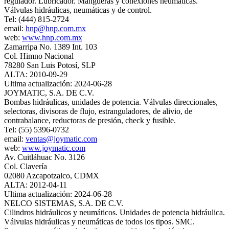
regulador. Lubricador. Mangueras y conexiones neumáticas.
Válvulas hidráulicas, neumáticas y de control.
Tel: (444) 815-2724
email:
hnp@hnp.com.mx
web:
www.hnp.com.mx
Zamarripa No. 1389 Int. 103
Col. Himno Nacional
78280 San Luis Potosí, SLP
ALTA: 2010-09-29
Ultima actualización: 2024-06-28
JOYMATIC, S.A. DE C.V.
Bombas hidráulicas, unidades de potencia. Válvulas direccionales,
selectoras, divisoras de flujo, estranguladores, de alivio, de
contrabalance, reductoras de presión, check y fusible.
Tel: (55) 5396-0732
email:
ventas@joymatic.com
web:
www.joymatic.com
Av. Cuitláhuac No. 3126
Col. Clavería
02080 Azcapotzalco, CDMX
ALTA: 2012-04-11
Ultima actualización: 2024-06-28
NELCO SISTEMAS, S.A. DE C.V.
Cilindros hidráulicos y neumáticos. Unidades de potencia hidráulica.
Válvulas hidráulicas y neumáticas de todos los tipos. SMC.