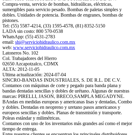
Compra-venta, servicio de bombas, hidraúlicas, eléctricas,
sumergibles para servicio pesado. Bombas de paletas simples y
dobles. Unidades de potencia. Bombas de engranes, bombas de
pistones.
Tel: (55) 5587-4214, (33) 1595-4578, (81) 8352-5150
LADA sin costo: 800 570-0538
WhatsApp: (55) 4531-2783
email:
shi@serviciohidraulico.com.mx
web:
www.serviciohidraulico.com.mx
Latoneros No. 102
Col. Trabajadores del Hierro
02650 Azcapotzalco, CDMX
ALTA: 2012-11-05
Ultima actualización: 2024-07-04
SINCRO-BANDAS INDUSTRIALES, S. DE R.L. DE C.V.
Contamos con máquinas de corte y pegado para banda plana y
bandas dentadas sencillas y dobles de urétano. Algunas de nuestras
marcas: PIRELLI, JASON, BRECO,SAMPLA MEGADYNE.
BAndas en medidas europeas y americanas lisas y dentadas, Combo
y dobles. Dentadas en neopreno y uretano pasos americanos y
europeos sencillas y dobles. Planas de transmisión y transporte.
Poleas estándar y milimétricas.
Contamos con uno de los inventarios más grandes así como el mejor
tiempo de entrega.
Entre nuestros clientes se encuentran los principales distribuidores