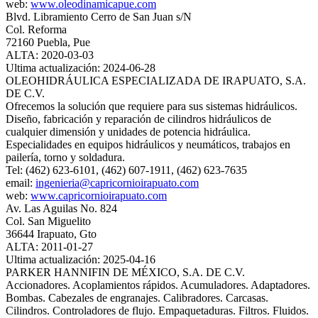
web:
www.oleodinamicapue.com
Blvd. Libramiento Cerro de San Juan s/N
Col. Reforma
72160 Puebla, Pue
ALTA: 2020-03-03
Ultima actualización: 2024-06-28
OLEOHIDRÁULICA ESPECIALIZADA DE IRAPUATO, S.A.
DE C.V.
Ofrecemos la solución que requiere para sus sistemas hidráulicos.
Diseño, fabricación y reparación de cilindros hidráulicos de
cualquier dimensión y unidades de potencia hidráulica.
Especialidades en equipos hidráulicos y neumáticos, trabajos en
pailería, torno y soldadura.
Tel: (462) 623-6101, (462) 607-1911, (462) 623-7635
email:
ingenieria@capricornioirapuato.com
web:
www.capricornioirapuato.com
Av. Las Aguilas No. 824
Col. San Miguelito
36644 Irapuato, Gto
ALTA: 2011-01-27
Ultima actualización: 2025-04-16
PARKER HANNIFIN DE MÉXICO, S.A. DE C.V.
Accionadores. Acoplamientos rápidos. Acumuladores. Adaptadores.
Bombas. Cabezales de engranajes. Calibradores. Carcasas.
Cilindros. Controladores de flujo. Empaquetaduras. Filtros. Fluidos.