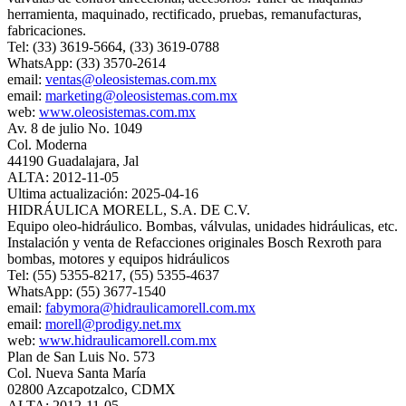
herramienta, maquinado, rectificado, pruebas, remanufacturas,
fabricaciones.
Tel: (33) 3619-5664, (33) 3619-0788
WhatsApp: (33) 3570-2614
email:
ventas@oleosistemas.com.mx
email:
marketing@oleosistemas.com.mx
web:
www.oleosistemas.com.mx
Av. 8 de julio No. 1049
Col. Moderna
44190 Guadalajara, Jal
ALTA: 2012-11-05
Ultima actualización: 2025-04-16
HIDRÁULICA MORELL, S.A. DE C.V.
Equipo oleo-hidráulico. Bombas, válvulas, unidades hidráulicas, etc.
Instalación y venta de Refacciones originales Bosch Rexroth para
bombas, motores y equipos hidráulicos
Tel: (55) 5355-8217, (55) 5355-4637
WhatsApp: (55) 3677-1540
email:
fabymora@hidraulicamorell.com.mx
email:
morell@prodigy.net.mx
web:
www.hidraulicamorell.com.mx
Plan de San Luis No. 573
Col. Nueva Santa María
02800 Azcapotzalco, CDMX
ALTA: 2012-11-05