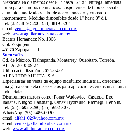
Mexicana en diámetros desde 1" hasta 12" d.i. entrega inmediata.
Tubo para cilindros neumáticos: Disponemos de tubo especial en
aluminio anodizado y tubo de acero honeado y cromado
interiormente. Medidas disponibles desde 1" hasta 8" d.i.
Tel: (33) 3819-5200, (33) 3819-5204
email:
ventas@aguilarmexicana.com.mx
web:
www.aguilarmexicana.com.mx
Beatriz Hernández No. 1366
Col. Zoquipan
45170 Zapopan, Jal
Sucursales
Cd. de México, Tlalnepantla, Monterrey, Querétaro, Torreón.
ALTA: 2010-09-24
Ultima actualización: 2025-04-01
ALFA HIDRÁULICA, S.A.
Especialistas en venta de equipo hidráulico Industrial, ofrecemos
una gama completa de servicios para aplicaciones en distintas ramas
industriales.
Distribuimos marcas como: Ponar Wadowice, Casappa, Epe
Italiana, Ningbo Hanshang, Omax Hydraulic, Emmegi, Her Yih.
Tel: (55) 5692-3286, (55) 5692-3077
WhatsApp: (55) 3486-0930
email:
alfahi_02@yahoo.com.mx
email:
ventas@alfahidraulica.com.mx
web:
www.alfahidraulica.com.mx