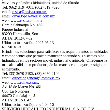
válvulas y cílindros hidráulicos, unidad de filtrado.
Tel: (662) 319-7001, (662) 319-7026
email:
resisa@resisa.com.mx
email:
omar.lopez@resisa.com.mx
web:
www.resisa.com.mx
Carr. a Sahuaripa No. 465
Parque Industrial
83299 Hermosillo, Son
ALTA: 2012-07-02
Ultima actualización: 2025-05-13
ROMEXSA
Brindamos soluciones para satisfacer sus requerimientos en unidades
y componentes que permitan mantener operando sus sistemas oleo
hidráulicos en los sectores móvil, industrial o agrícola. Ofrecemos la
más alta calidad en productos, de las marcas con mayor prestigio en
el mercado.
Tel: (33) 3670-2195, (33) 3670-2196
email:
direcciongeneral@romexsa.mx
web:
www.romexsa.mx
Av. 18 de Marzo No. 461
Col. La Nogalera
44470 Guadalajara, Jal
ALTA: 2012-11-05
Ultima actualización: 2025-04-16
SERVICIO HIDRÁULICO INDUSTRIAL, S.A. DE C.V.