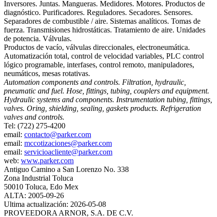
Inversores. Juntas. Mangueras. Medidores. Motores. Productos de
diagnóstico. Purificadores. Reguladores. Secadores. Sensores.
Separadores de combustible / aire. Sistemas analíticos. Tomas de
fuerza. Transmisiones hidrostáticas. Tratamiento de aire. Unidades
de potencia. Válvulas.
Productos de vacío, válvulas direccionales, electroneumática.
Automatización total, control de velocidad variables, PLC control
lógico programable, interfases, control remoto, manipuladores,
neumáticos, mesas rotativas.
Automation components and controls. Filtration, hydraulic,
pneumatic and fuel. Hose, fittings, tubing, couplers and equipment.
Hydraulic systems and components. Instrumentation tubing, fittings,
valves. Oring, shielding, sealing, gaskets products. Refrigeration
valves and controls.
Tel: (722) 275-4200
email:
contacto@parker.com
email:
mccotizaciones@parker.com
email:
servicioacliente@parker.com
web:
www.parker.com
Antiguo Camino a San Lorenzo No. 338
Zona Industrial Toluca
50010 Toluca, Edo Mex
ALTA: 2005-09-26
Ultima actualización: 2026-05-08
PROVEEDORA ARNOR, S.A. DE C.V.