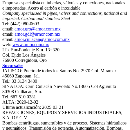
Empresa especialista en tuberías, válvulas y conexiones, nacionales
e importadas. Acero al carbón e inoxidable.
Company specialized in pipes, valves and connections, national and
imported. Carbon and stainless Steel
Tel: (442) 980-0603
email:
arnor.qro@arnor.com.mx
email:
arnor.gdl@arnor.com.mx
email:
arnor.culiacan@arnor.com.mx
web:
www.arnor.com.mx
Lib. Sur-Poniente Km. 13+320
Col. Ejido Los Ángeles
76900 Corregidora, Qro
Sucursales
JALISCO: Puerto de todos los Santos No. 2970 Col. Miramar
45060 Zapopan, Jal.
Tel.: 33 3134 3480
SINALOA: Carr. Culiacán-Navolato No.13605 Col Aguaruto
80308 Cuiliacán, Sin.
Tel. 667 510 0281
ALTA: 2020-12-02
Ultima actualización: 2025-03-21
REFACCIONES, EQUIPOS Y SERVICIOS INDUSTRIALES,
S.A. DE C.V.
Bombas centrífugas, sumergibles y de proceso. Sistemas hidráulicos
y neumáticos. Transmisión de potencia. Automatización. Bombas,