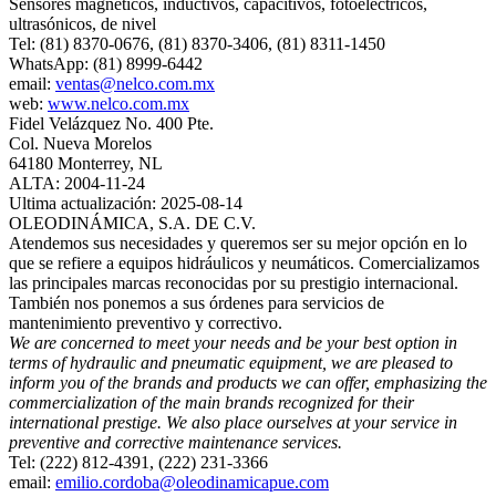
Sensores magnéticos, inductivos, capacitivos, fotoeléctricos,
ultrasónicos, de nivel
Tel: (81) 8370-0676, (81) 8370-3406, (81) 8311-1450
WhatsApp: (81) 8999-6442
email:
ventas@nelco.com.mx
web:
www.nelco.com.mx
Fidel Velázquez No. 400 Pte.
Col. Nueva Morelos
64180 Monterrey, NL
ALTA: 2004-11-24
Ultima actualización: 2025-08-14
OLEODINÁMICA, S.A. DE C.V.
Atendemos sus necesidades y queremos ser su mejor opción en lo
que se refiere a equipos hidráulicos y neumáticos. Comercializamos
las principales marcas reconocidas por su prestigio internacional.
También nos ponemos a sus órdenes para servicios de
mantenimiento preventivo y correctivo.
We are concerned to meet your needs and be your best option in
terms of hydraulic and pneumatic equipment, we are pleased to
inform you of the brands and products we can offer, emphasizing the
commercialization of the main brands recognized for their
international prestige. We also place ourselves at your service in
preventive and corrective maintenance services.
Tel: (222) 812-4391, (222) 231-3366
email:
emilio.cordoba@oleodinamicapue.com