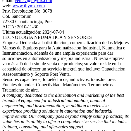
email:
venta7@thymx.com
web:
www.thymx.com
Priv. Revolución No. 3078
Col. Sanctorum
72730 Cuautlancingo, Pue
ALTA: 2010-11-30
Ultima actualización: 2024-07-04
TECNOLOGÍA NEUMÁTICA Y SENSORES
Empresa Dedicada a la distribucion, comercialización de las Mejores
Marcas de Equipos para la Automatizacion Industrial, Naumatica e
Instrumentacion, además de una amplia experiencia para dar
soluciones en automatización y mejora industrial. Nuestra empresa
va más allá de la simple venta de productos; su valor reside en la
capacidad de ofrecer un servicio integral que incluye: Capacitacion,
Asesoramiento y Soporte Post Venta.
Sensores capacitivos, fotoeléctricos, inductivos, transductores.
Fuentes de poder. Conectividad. Manómetros. Termómetros.
Tratamiento de aire.
A company dedicated to the distribution and marketing of the best
brands of equipment for industrial automation, nautical
engineering, and instrumentation, in addition to extensive
experience providing solutions in automation and industrial
improvement. Our company goes beyond simply selling products; its
value lies in its ability to offer a comprehensive service that includes
training, consulting, and after-sales support.