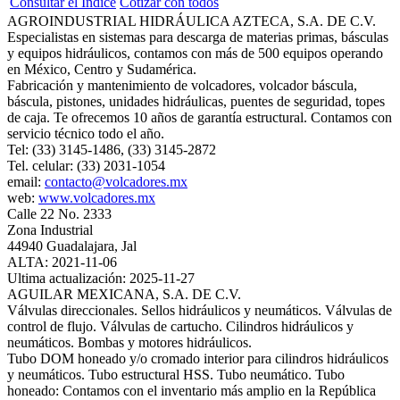
Consultar el Índice
Cotizar con todos
AGROINDUSTRIAL HIDRÁULICA AZTECA, S.A. DE C.V.
Especialistas en sistemas para descarga de materias primas, básculas
y equipos hidráulicos, contamos con más de 500 equipos operando
en México, Centro y Sudamérica.
Fabricación y mantenimiento de volcadores, volcador báscula,
báscula, pistones, unidades hidráulicas, puentes de seguridad, topes
de caja. Te ofrecemos 10 años de garantía estructural. Contamos con
servicio técnico todo el año.
Tel: (33) 3145-1486, (33) 3145-2872
Tel. celular: (33) 2031-1054
email:
contacto@volcadores.mx
web:
www.volcadores.mx
Calle 22 No. 2333
Zona Industrial
44940 Guadalajara, Jal
ALTA: 2021-11-06
Ultima actualización: 2025-11-27
AGUILAR MEXICANA, S.A. DE C.V.
Válvulas direccionales. Sellos hidráulicos y neumáticos. Válvulas de
control de flujo. Válvulas de cartucho. Cilindros hidráulicos y
neumáticos. Bombas y motores hidráulicos.
Tubo DOM honeado y/o cromado interior para cilindros hidráulicos
y neumáticos. Tubo estructural HSS. Tubo neumático. Tubo
honeado: Contamos con el inventario más amplio en la República