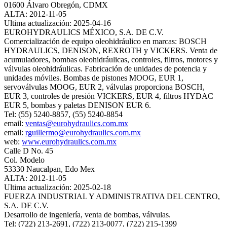
01600 Álvaro Obregón, CDMX
ALTA: 2012-11-05
Ultima actualización: 2025-04-16
EUROHYDRAULICS MÉXICO, S.A. DE C.V.
Comercialización de equipo oleohidráulico en marcas: BOSCH
HYDRAULICS, DENISON, REXROTH y VICKERS. Venta de
acumuladores, bombas oleohidráulicas, controles, filtros, motores y
válvulas oleohidráulicas. Fabricación de unidades de potencia y
unidades móviles. Bombas de pistones MOOG, EUR 1,
servoválvulas MOOG, EUR 2, válvulas proporciona BOSCH,
EUR 3, controles de presión VICKERS, EUR 4, filtros HYDAC
EUR 5, bombas y paletas DENISON EUR 6.
Tel: (55) 5240-8857, (55) 5240-8854
email:
ventas@eurohydraulics.com.mx
email:
rguillermo@eurohydraulics.com.mx
web:
www.eurohydraulics.com.mx
Calle D No. 45
Col. Modelo
53330 Naucalpan, Edo Mex
ALTA: 2012-11-05
Ultima actualización: 2025-02-18
FUERZA INDUSTRIAL Y ADMINISTRATIVA DEL CENTRO,
S.A. DE C.V.
Desarrollo de ingeniería, venta de bombas, válvulas.
Tel: (722) 213-2691, (722) 213-0077, (722) 215-1399