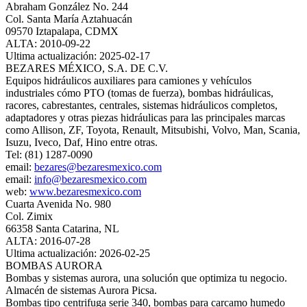
Abraham González No. 244
Col. Santa María Aztahuacán
09570 Iztapalapa, CDMX
ALTA: 2010-09-22
Ultima actualización: 2025-02-17
BEZARES MÉXICO, S.A. DE C.V.
Equipos hidráulicos auxiliares para camiones y vehículos
industriales cómo PTO (tomas de fuerza), bombas hidráulicas,
racores, cabrestantes, centrales, sistemas hidráulicos completos,
adaptadores y otras piezas hidráulicas para las principales marcas
como Allison, ZF, Toyota, Renault, Mitsubishi, Volvo, Man, Scania,
Isuzu, Iveco, Daf, Hino entre otras.
Tel: (81) 1287-0090
email:
bezares@bezaresmexico.com
email:
info@bezaresmexico.com
web:
www.bezaresmexico.com
Cuarta Avenida No. 980
Col. Zimix
66358 Santa Catarina, NL
ALTA: 2016-07-28
Ultima actualización: 2026-02-25
BOMBAS AURORA
Bombas y sistemas aurora, una solución que optimiza tu negocio.
Almacén de sistemas Aurora Picsa.
Bombas tipo centrifuga serie 340, bombas para carcamo humedo