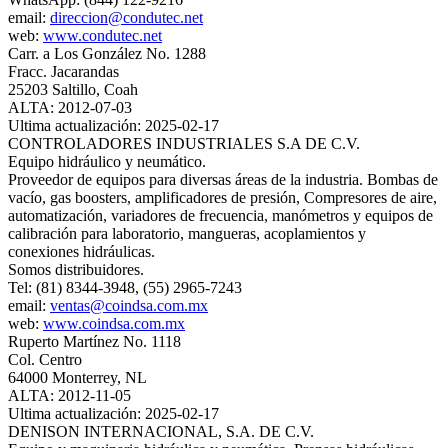
email:
direccion@condutec.net
web:
www.condutec.net
Carr. a Los González No. 1288
Fracc. Jacarandas
25203 Saltillo, Coah
ALTA: 2012-07-03
Ultima actualización: 2025-02-17
CONTROLADORES INDUSTRIALES S.A DE C.V.
Equipo hidráulico y neumático.
Proveedor de equipos para diversas áreas de la industria. Bombas de
vacío, gas boosters, amplificadores de presión, Compresores de aire,
automatización, variadores de frecuencia, manómetros y equipos de
calibración para laboratorio, mangueras, acoplamientos y
conexiones hidráulicas.
Somos distribuidores.
Tel: (81) 8344-3948, (55) 2965-7243
email:
ventas@coindsa.com.mx
web:
www.coindsa.com.mx
Ruperto Martínez No. 1118
Col. Centro
64000 Monterrey, NL
ALTA: 2012-11-05
Ultima actualización: 2025-02-17
DENISON INTERNACIONAL, S.A. DE C.V.