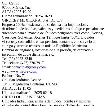
Col. Centro
97000 Mérida, Yuc
ALTA: 2025-10-29
Ultima actualización: 2025-10-29
GIROREY MEXICANA, S.A. DE C.V.
Empresa 100% mexicana que se dedica a la importación y
distribución de bombas, válvulas y medidores de flujo especialmente
diseñados para el manejo de líquidos peligrosos tales como: Ácidos,
Cáusticos, Solventes, Aceites Térmicos hasta 400ºC, Líquidos
viscosos y con sólidos en suspensión, contamos con servicio de
entrega y servicio técnico en toda la República Mexicana.
Bombas de engranes, rotatorias de alta presión, de espreado e
inyección, de doble diafragma, etc.
Tel: (55) 5652-8240
Tel. celular: (477) 330-2917
email:
contacto@girorey.com
web:
www.girorey.com
Pachuca No. 71
Col. San Jerónimo Aculco
10400 Magdalena Contreras, CDMX
ALTA: 2012-11-05
Ultima actualización: 2025-02-18
GRUPO OLEOSISTEMAS
Unidades hidráulicas, análisis de fluídos, bombas y motores,
válvulas de control direccional, accesorios. Taller de máquinas