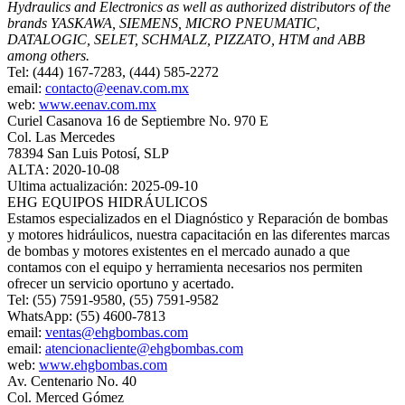
Hydraulics and Electronics as well as authorized distributors of the
brands YASKAWA, SIEMENS, MICRO PNEUMATIC,
DATALOGIC, SELET, SCHMALZ, PIZZATO, HTM and ABB
among others.
Tel: (444) 167-7283, (444) 585-2272
email:
contacto@eenav.com.mx
web:
www.eenav.com.mx
Curiel Casanova 16 de Septiembre No. 970 E
Col. Las Mercedes
78394 San Luis Potosí, SLP
ALTA: 2020-10-08
Ultima actualización: 2025-09-10
EHG EQUIPOS HIDRÁULICOS
Estamos especializados en el Diagnóstico y Reparación de bombas
y motores hidráulicos, nuestra capacitación en las diferentes marcas
de bombas y motores existentes en el mercado aunado a que
contamos con el equipo y herramienta necesarios nos permiten
ofrecer un servicio oportuno y acertado.
Tel: (55) 7591-9580, (55) 7591-9582
WhatsApp: (55) 4600-7813
email:
ventas@ehgbombas.com
email:
atencionacliente@ehgbombas.com
web:
www.ehgbombas.com
Av. Centenario No. 40
Col. Merced Gómez