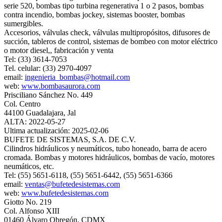
serie 520, bombas tipo turbina regenerativa 1 o 2 pasos, bombas
contra incendio, bombas jockey, sistemas booster, bombas
sumergibles.
Accesorios, válvulas check, válvulas multipropósitos, difusores de
succión, tableros de control, sistemas de bombeo con motor eléctrico
o motor diesel,, fabricación y venta
Tel: (33) 3614-7053
Tel. celular: (33) 2970-4097
email:
ingenieria_bombas@hotmail.com
web:
www.bombasaurora.com
Prisciliano Sánchez No. 449
Col. Centro
44100 Guadalajara, Jal
ALTA: 2022-05-27
Ultima actualización: 2025-02-06
BUFETE DE SISTEMAS, S.A. DE C.V.
Cilindros hidráulicos y neumáticos, tubo honeado, barra de acero
cromada. Bombas y motores hidráulicos, bombas de vacío, motores
neumáticos, etc.
Tel: (55) 5651-6118, (55) 5651-6442, (55) 5651-6366
email:
ventas@bufetedesistemas.com
web:
www.bufetedesistemas.com
Giotto No. 219
Col. Alfonso XIII
01460 Álvaro Obregón, CDMX