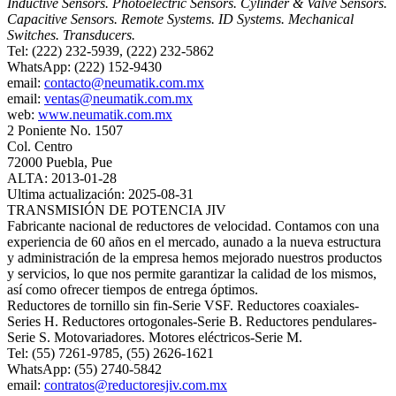
Inductive Sensors. Photoelectric Sensors. Cylinder & Valve Sensors.
Capacitive Sensors. Remote Systems. ID Systems. Mechanical
Switches. Transducers.
Tel: (222) 232-5939, (222) 232-5862
WhatsApp: (222) 152-9430
email:
contacto@neumatik.com.mx
email:
ventas@neumatik.com.mx
web:
www.neumatik.com.mx
2 Poniente No. 1507
Col. Centro
72000 Puebla, Pue
ALTA: 2013-01-28
Ultima actualización: 2025-08-31
TRANSMISIÓN DE POTENCIA JIV
Fabricante nacional de reductores de velocidad. Contamos con una
experiencia de 60 años en el mercado, aunado a la nueva estructura
y administración de la empresa hemos mejorado nuestros productos
y servicios, lo que nos permite garantizar la calidad de los mismos,
así como ofrecer tiempos de entrega óptimos.
Reductores de tornillo sin fin-Serie VSF. Reductores coaxiales-
Series H. Reductores ortogonales-Serie B. Reductores pendulares-
Serie S. Motovariadores. Motores eléctricos-Serie M.
Tel: (55) 7261-9785, (55) 2626-1621
WhatsApp: (55) 2740-5842
email:
contratos@reductoresjiv.com.mx