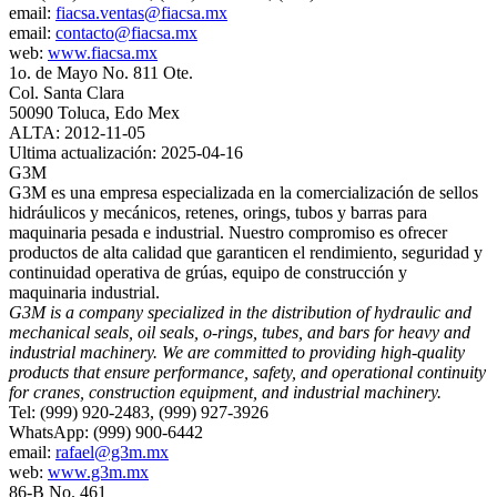
email:
fiacsa.ventas@fiacsa.mx
email:
contacto@fiacsa.mx
web:
www.fiacsa.mx
1o. de Mayo No. 811 Ote.
Col. Santa Clara
50090 Toluca, Edo Mex
ALTA: 2012-11-05
Ultima actualización: 2025-04-16
G3M
G3M es una empresa especializada en la comercialización de sellos
hidráulicos y mecánicos, retenes, orings, tubos y barras para
maquinaria pesada e industrial. Nuestro compromiso es ofrecer
productos de alta calidad que garanticen el rendimiento, seguridad y
continuidad operativa de grúas, equipo de construcción y
maquinaria industrial.
G3M is a company specialized in the distribution of hydraulic and
mechanical seals, oil seals, o-rings, tubes, and bars for heavy and
industrial machinery. We are committed to providing high-quality
products that ensure performance, safety, and operational continuity
for cranes, construction equipment, and industrial machinery.
Tel: (999) 920-2483, (999) 927-3926
WhatsApp: (999) 900-6442
email:
rafael@g3m.mx
web:
www.g3m.mx
86-B No. 461