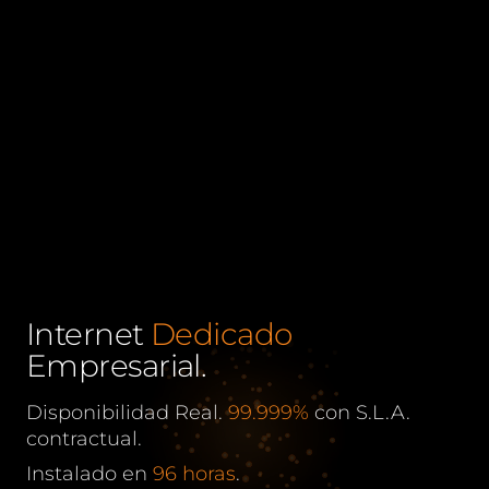
Internet
Dedicado
Empresarial.
Disponibilidad Real.
99.999%
con S.L.A.
contractual.
Instalado en
96 horas
.