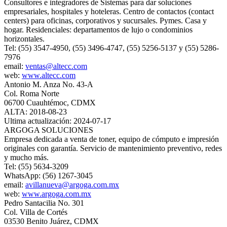
Consultores e integradores de Sistemas para dar soluciones
empresariales, hospitales y hoteleras. Centro de contactos (contact
centers) para oficinas, corporativos y sucursales. Pymes. Casa y
hogar. Residenciales: departamentos de lujo o condominios
horizontales.
Tel: (55) 3547-4950, (55) 3496-4747, (55) 5256-5137 y (55) 5286-
7976
email:
ventas@altecc.com
web:
www.altecc.com
Antonio M. Anza No. 43-A
Col. Roma Norte
06700 Cuauhtémoc, CDMX
ALTA: 2018-08-23
Ultima actualización: 2024-07-17
ARGOGA SOLUCIONES
Empresa dedicada a venta de toner, equipo de cómputo e impresión
originales con garantía. Servicio de mantenimiento preventivo, redes
y mucho más.
Tel: (55) 5634-3209
WhatsApp: (56) 1267-3045
email:
avillanueva@argoga.com.mx
web:
www.argoga.com.mx
Pedro Santacilia No. 301
Col. Villa de Cortés
03530 Benito Juárez, CDMX