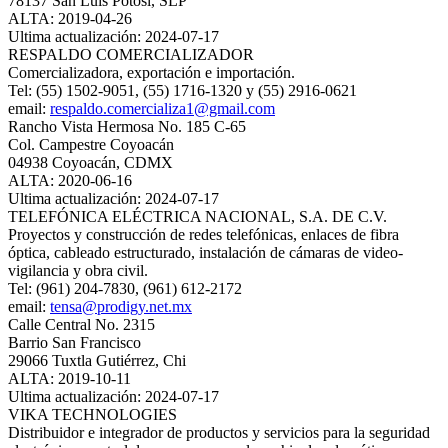
78137 San Luis Potosí, SLP
ALTA: 2019-04-26
Ultima actualización: 2024-07-17
RESPALDO COMERCIALIZADOR
Comercializadora, exportación e importación.
Tel: (55) 1502-9051, (55) 1716-1320 y (55) 2916-0621
email:
respaldo.comercializa1@gmail.com
Rancho Vista Hermosa No. 185 C-65
Col. Campestre Coyoacán
04938 Coyoacán, CDMX
ALTA: 2020-06-16
Ultima actualización: 2024-07-17
TELEFÓNICA ELÉCTRICA NACIONAL, S.A. DE C.V.
Proyectos y construcción de redes telefónicas, enlaces de fibra
óptica, cableado estructurado, instalación de cámaras de video-
vigilancia y obra civil.
Tel: (961) 204-7830, (961) 612-2172
email:
tensa@prodigy.net.mx
Calle Central No. 2315
Barrio San Francisco
29066 Tuxtla Gutiérrez, Chi
ALTA: 2019-10-11
Ultima actualización: 2024-07-17
VIKA TECHNOLOGIES
Distribuidor e integrador de productos y servicios para la seguridad