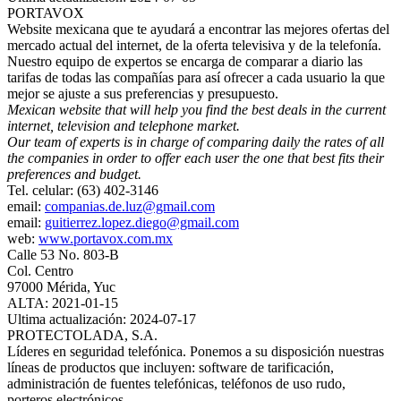
PORTAVOX
Website mexicana que te ayudará a encontrar las mejores ofertas del
mercado actual del internet, de la oferta televisiva y de la telefonía.
Nuestro equipo de expertos se encarga de comparar a diario las
tarifas de todas las compañías para así ofrecer a cada usuario la que
mejor se ajuste a sus preferencias y presupuesto.
Mexican website that will help you find the best deals in the current
internet, television and telephone market.
Our team of experts is in charge of comparing daily the rates of all
the companies in order to offer each user the one that best fits their
preferences and budget.
Tel. celular: (63) 402-3146
email:
companias.de.luz@gmail.com
email:
guitierrez.lopez.diego@gmail.com
web:
www.portavox.com.mx
Calle 53 No. 803-B
Col. Centro
97000 Mérida, Yuc
ALTA: 2021-01-15
Ultima actualización: 2024-07-17
PROTECTOLADA, S.A.
Líderes en seguridad telefónica. Ponemos a su disposición nuestras
líneas de productos que incluyen: software de tarificación,
administración de fuentes telefónicas, teléfonos de uso rudo,
porteros electrónicos.