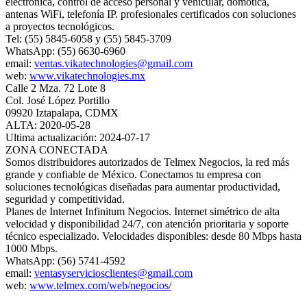
electrónica, control de acceso personal y vehicular, domótica,
antenas WiFi, telefonía IP. profesionales certificados con soluciones
a proyectos tecnológicos.
Tel: (55) 5845-6058 y (55) 5845-3709
WhatsApp: (55) 6630-6960
email:
ventas.vikatechnologies@gmail.com
web:
www.vikatechnologies.mx
Calle 2 Mza. 72 Lote 8
Col. José López Portillo
09920 Iztapalapa, CDMX
ALTA: 2020-05-28
Ultima actualización: 2024-07-17
ZONA CONECTADA
Somos distribuidores autorizados de Telmex Negocios, la red más
grande y confiable de México. Conectamos tu empresa con
soluciones tecnológicas diseñadas para aumentar productividad,
seguridad y competitividad.
Planes de Internet Infinitum Negocios. Internet simétrico de alta
velocidad y disponibilidad 24/7, con atención prioritaria y soporte
técnico especializado. Velocidades disponibles: desde 80 Mbps hasta
1000 Mbps.
WhatsApp: (56) 5741-4592
email:
ventasyserviciosclientes@gmail.com
web:
www.telmex.com/web/negocios/