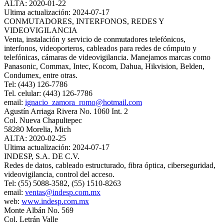
ALTA: 2020-01-22
Ultima actualización: 2024-07-17
CONMUTADORES, INTERFONOS, REDES Y
VIDEOVIGILANCIA
Venta, instalación y servicio de conmutadores telefónicos,
interfonos, videoporteros, cableados para redes de cómputo y
telefónicas, cámaras de videovigilancia. Manejamos marcas como
Panasonic, Commax, Intec, Kocom, Dahua, Hikvision, Belden,
Condumex, entre otras.
Tel: (443) 126-7786
Tel. celular: (443) 126-7786
email:
ignacio_zamora_romo@hotmail.com
Agustín Arriaga Rivera No. 1060 Int. 2
Col. Nueva Chapultepec
58280 Morelia, Mich
ALTA: 2020-02-25
Ultima actualización: 2024-07-17
INDESP, S.A. DE C.V.
Redes de datos, cableado estructurado, fibra óptica, ciberseguridad,
videovigilancia, control del acceso.
Tel: (55) 5088-3582, (55) 1510-8263
email:
ventas@indesp.com.mx
web:
www.indesp.com.mx
Monte Albán No. 569
Col. Letrán Valle