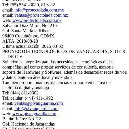
Tel: (55) 5541-3080, 81 y 82
email:
info@protectolada.com.mx
email:
ventas@protectolada.com.mx
web:
www.protectolada.com.mx
Salvador Díaz Mirón No. 216
Col. Santa María la Ribera
06400 Cuauhtémoc, CDMX
ALTA: 2018-08-23
Ultima actualización: 2026-03-02
PROYECTOS TECNOLÓGICOS DE VANGUARDIA, S. DE R.
L. DE C.V.
Soluciones integrales para las necesidades tecnológicas de las
compañías, así como prestar servicios de consultoría, asesoría,
soporte de Hardware y Software, además de desarrollar redes de voz
y datos, tanto en área local y extendida,
También proporcionamos asistencias y soporte en el área de
telefonía digital y análoga.
Tel: (444) 811-0302
Tel. celular: (444) 411-1492
email:
ventas@ptvanguardia.com
email:
info@ptvanguardia.com
web:
www.ptvanguardia.com
Benito Juárez No. 22
Col. Hacienda de Jacarandas