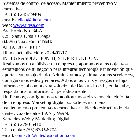
Sistemas de control de acceso. Mantenimiento preventivo y
correctivo.
Tel: (55) 2457-9409
email:
deliao@iitesa.com
web:
www.iitesa.com
Av. Bordo No. 34-A
Col. Santa Úrsula Coapa
04850 Coyoacán, CDMX
ALTA: 2014-10-17
Ultima actualización: 2024-07-17
INTEGRASOLUTION TI, S. DE R.L. DE C.V.
Realizamos un análisis en tu empresa y aportamos a los objetivos
estratégicos de tu negocio para integrar tecnología e innovación que
aporte a su trabajo diario. Administramos y virtualizamos servidores,
configuramos redes y enlaces. Adiós a los virus y riesgos de fuga
informacional con nuestra solución de Backup Local y en la nube,
respaldamos tu información periódicamente.
Unificamos, configuramos y monitoreamos el sistema de telefonía
de tu empresa. Marketing digital, soporte técnico para
mantenimiento preventivo y correctivo. Cableado estructurado, data
center, voz de datos LAN y WAN.
Servicios Web y Marketing Digital.
Tel: (55) 2790-5410
Tel. celular: (55) 6783-6704
email:
contacto@integrasolutionti.com