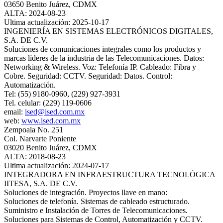
03650 Benito Juárez, CDMX
ALTA: 2024-08-23
Ultima actualización: 2025-10-17
INGENIERÍA EN SISTEMAS ELECTRÓNICOS DIGITALES,
S.A. DE C.V.
Soluciones de comunicaciones integrales como los productos y
marcas líderes de la industria de las Telecomunicaciones. Datos:
Networking & Wireless. Voz: Telefonía IP. Cableado: Fibra y
Cobre. Seguridad: CCTV. Seguridad: Datos. Control:
Automatización.
Tel: (55) 9180-0960, (229) 927-3931
Tel. celular: (229) 119-0606
email:
ised@ised.com.mx
web:
www.ised.com.mx
Zempoala No. 251
Col. Narvarte Poniente
03020 Benito Juárez, CDMX
ALTA: 2018-08-23
Ultima actualización: 2024-07-17
INTEGRADORA EN INFRAESTRUCTURA TECNOLÓGICA
IITESA, S.A. DE C.V.
Soluciones de integración. Proyectos llave en mano:
Soluciones de telefonía. Sistemas de cableado estructurado.
Suministro e Instalación de Torres de Telecomunicaciones.
Soluciones para Sistemas de Control, Automatización y CCTV.