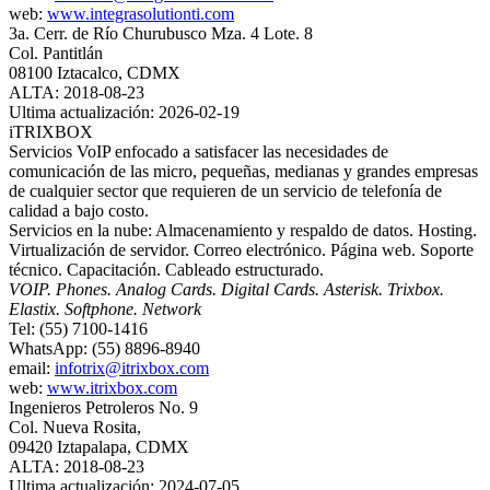
web:
www.integrasolutionti.com
3a. Cerr. de Río Churubusco Mza. 4 Lote. 8
Col. Pantitlán
08100 Iztacalco, CDMX
ALTA: 2018-08-23
Ultima actualización: 2026-02-19
iTRIXBOX
Servicios VoIP enfocado a satisfacer las necesidades de
comunicación de las micro, pequeñas, medianas y grandes empresas
de cualquier sector que requieren de un servicio de telefonía de
calidad a bajo costo.
Servicios en la nube: Almacenamiento y respaldo de datos. Hosting.
Virtualización de servidor. Correo electrónico. Página web. Soporte
técnico. Capacitación. Cableado estructurado.
VOIP. Phones. Analog Cards. Digital Cards. Asterisk. Trixbox.
Elastix. Softphone. Network
Tel: (55) 7100-1416
WhatsApp: (55) 8896-8940
email:
infotrix@itrixbox.com
web:
www.itrixbox.com
Ingenieros Petroleros No. 9
Col. Nueva Rosita,
09420 Iztapalapa, CDMX
ALTA: 2018-08-23
Ultima actualización: 2024-07-05