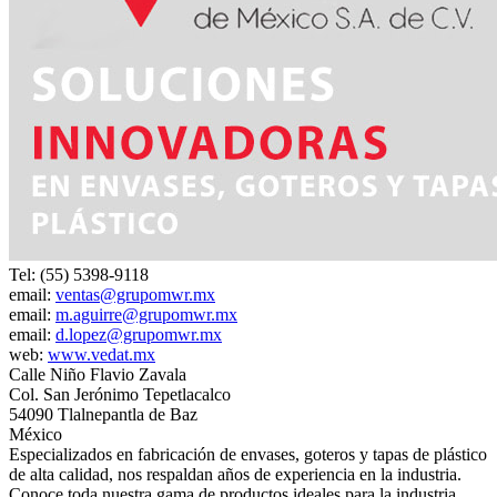
Tel: (55) 5398-9118
email:
ventas@grupomwr.mx
email:
m.aguirre@grupomwr.mx
email:
d.lopez@grupomwr.mx
web:
www.vedat.mx
Calle Niño Flavio Zavala
Col. San Jerónimo Tepetlacalco
54090 Tlalnepantla de Baz
México
Especializados en fabricación de envases, goteros y tapas de plástico
de alta calidad, nos respaldan años de experiencia en la industria.
Conoce toda nuestra gama de productos ideales para la industria