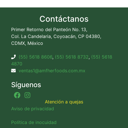
Contáctanos
Primer Retorno del Panteón No. 13,
Col. La Candelaria, Coyoacán, CP 04380,
CDMX, México
(55) 5618 8606
,
(55) 5618 8732
,
(55) 5618
4870
ventas1@amfherfoods.com.mx
Síguenos
Atención a quejas
Aviso de privacidad
Política de inocuidad