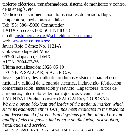
tableros eléctricos, transformadores, sistema de monitoreo y control
de la energía, etc.
Medición e instrumentación, transmisores de presión, flujo,
temperatura, mediciones analíticas.
Tel: (55) 5804-5000 Conmutador
LADA sin costo: 800-SCHNEIDER
email:
customercare.mx@schneider-electric.com
web:
www.se.com/mx/es/
Javier Rojo Gómez No. 1121-A
Col. Guadalupe del Moral
09300 Iztapalapa, CDMX
ALTA: 2004-03-26
Ultima actualización: 2026-06-10
TÉCNICA SALGAR, S.A. DE C.V.
Investigación y desarrollo de productos y sistemas para el uso
racional y calidad de la energía eléctrica, incluyendo, fabricación,
comercialización, instalación y servicio. Capacitores, filtros de
armónicas, interruptores termomagnéticos y contactores
HYUNDAI. Productos marca SALGAR® y COPOSA®.
We are a proud Mexican and leader of the national market, which
since its establishment in 1976, has been dedicated to the research
and development of products and systems for the rational use and
quality of electric power, including manufacturing, distribution,
installation and service.
Tel: (55) 5691-1676, (55) 5691-1681 y (55) 5691-1684