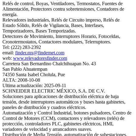
Relés de control, Boyas, Ventiladores, Termostatos, Fuentes de
Alimentación, Protectores contra sobretensiones, Contadores de
energía.
Relevadores industriales, Relés de Circuito impreso, Relés de
Estado Sólido, Relés de Vigilancia, Bases, Interfases,
Temporizadores, Bases Temporizadas.
Detectores de Movimiento, Interruptores Horario, Fotoceldas,
Cronotermostatos, Contactores modulares, Telerruptores.
Tel: (222) 283-2392
email:
finder.mx@findernet.com
web:
www.relevadoresfinder.com
Carretera San Bernardino Chalchihuapan No. 43
San Pablo Ahuatempan
74350 Santa Isabel Cholula, Pue
ALTA: 2008-10-08
Ultima actualización: 2025-09-11
SCHNEIDER ELECTRIC MÉXICO, S.A. DE C.V.
Soluciones para aplicaciones de distribución eléctrica de baja
tensión, desde interruptores automáticos y buses hasta gabinetes,
paneles de distribución y cuadros eléctricos.
Automatización y Control Industrial, botones pulsadores, Centro de
Control de Motores (CCM), contactores y relevadores (relés) de
protección, controladores PLC, gabinetes eléctricos, HMI,
variadores de velocidad y arrancadores suaves.
Distribución de Media Tensión, automatización de subestaciones,