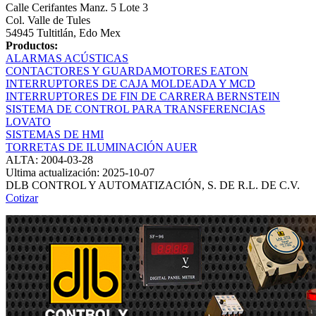
Calle Cerifantes Manz. 5 Lote 3
Col. Valle de Tules
54945 Tultitlán, Edo Mex
Productos:
ALARMAS ACÚSTICAS
CONTACTORES Y GUARDAMOTORES EATON
INTERRUPTORES DE CAJA MOLDEADA Y MCD
INTERRUPTORES DE FIN DE CARRERA BERNSTEIN
SISTEMA DE CONTROL PARA TRANSFERENCIAS
LOVATO
SISTEMAS DE HMI
TORRETAS DE ILUMINACIÓN AUER
ALTA: 2004-03-28
Ultima actualización: 2025-10-07
DLB CONTROL Y AUTOMATIZACIÓN, S. DE R.L. DE C.V.
Cotizar