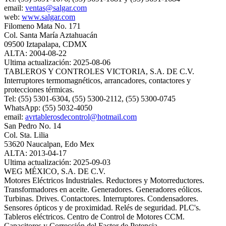
email:
ventas@salgar.com
web:
www.salgar.com
Filomeno Mata No. 171
Col. Santa María Aztahuacán
09500 Iztapalapa, CDMX
ALTA: 2004-08-22
Ultima actualización: 2025-08-06
TABLEROS Y CONTROLES VICTORIA, S.A. DE C.V.
Interruptores termomagnéticos, arrancadores, contactores y
protecciones térmicas.
Tel: (55) 5301-6304, (55) 5300-2112, (55) 5300-0745
WhatsApp: (55) 5032-4050
email:
avrtablerosdecontrol@hotmail.com
San Pedro No. 14
Col. Sta. Lilia
53620 Naucalpan, Edo Mex
ALTA: 2013-04-17
Ultima actualización: 2025-09-03
WEG MÉXICO, S.A. DE C.V.
Motores Eléctricos Industriales. Reductores y Motorreductores.
Transformadores en aceite. Generadores. Generadores eólicos.
Turbinas. Drives. Contactores. Interruptores. Condensadores.
Sensores ópticos y de proximidad. Relés de seguridad. PLC's.
Tableros eléctricos. Centro de Control de Motores CCM.
Capacitores y Corrección del Factor de Potencia.