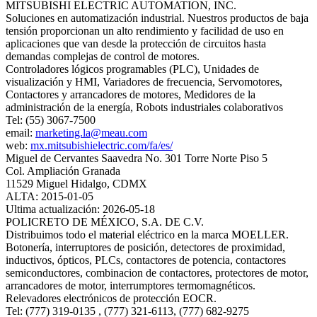
MITSUBISHI ELECTRIC AUTOMATION, INC.
Soluciones en automatización industrial. Nuestros productos de baja
tensión proporcionan un alto rendimiento y facilidad de uso en
aplicaciones que van desde la protección de circuitos hasta
demandas complejas de control de motores.
Controladores lógicos programables (PLC), Unidades de
visualización y HMI, Variadores de frecuencia, Servomotores,
Contactores y arrancadores de motores, Medidores de la
administración de la energía, Robots industriales colaborativos
Tel: (55) 3067-7500
email:
marketing.la@meau.com
web:
mx.mitsubishielectric.com/fa/es/
Miguel de Cervantes Saavedra No. 301 Torre Norte Piso 5
Col. Ampliación Granada
11529 Miguel Hidalgo, CDMX
ALTA: 2015-01-05
Ultima actualización: 2026-05-18
POLICRETO DE MÉXICO, S.A. DE C.V.
Distribuimos todo el material eléctrico en la marca MOELLER.
Botonería, interruptores de posición, detectores de proximidad,
inductivos, ópticos, PLCs, contactores de potencia, contactores
semiconductores, combinacion de contactores, protectores de motor,
arrancadores de motor, interrumptores termomagnéticos.
Relevadores electrónicos de protección EOCR.
Tel: (777) 319-0135 , (777) 321-6113, (777) 682-9275