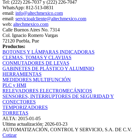
Tel: (222) 226-7037 y (222) 226-7047
WhatsApp: 812-513-0831
email:
info@altechmexico.com
email:
servicioalcliente@altechmexico.com
web:
altechmexico.com
Calle Buenos Aires No. 7314
Col. Ignacio Romero Vargas
72120 Puebla, Pue
Productos:
BOTONES Y LÁMPARAS INDICADORAS
CLEMAS, TOMAS Y CLAVIJAS
CONMUTADORES DE LEVAS
GABINETES DE PLÁSTICO Y ALUMINIO
HERRAMIENTAS
MEDIDORES MULTIFUNCIÓN
PLC y HMI
RELEVADORES ELECTROMECÁNICOS
SENSORES, INTERRUPTORES DE SEGURIDAD Y
CONECTORES
TEMPORIZADORES
TORRETAS
ALTA: 2015-01-05
Ultima actualización: 2026-03-23
AUTOMATIZACIÓN, CONTROL Y SERVICIO, S.A. DE C.V.
Cotizar