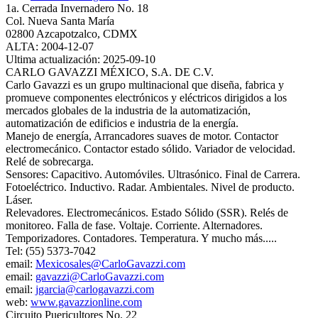
1a. Cerrada Invernadero No. 18
Col. Nueva Santa María
02800 Azcapotzalco, CDMX
ALTA: 2004-12-07
Ultima actualización: 2025-09-10
CARLO GAVAZZI MÉXICO, S.A. DE C.V.
Carlo Gavazzi es un grupo multinacional que diseña, fabrica y
promueve componentes electrónicos y eléctricos dirigidos a los
mercados globales de la industria de la automatización,
automatización de edificios e industria de la energía.
Manejo de energía, Arrancadores suaves de motor. Contactor
electromecánico. Contactor estado sólido. Variador de velocidad.
Relé de sobrecarga.
Sensores: Capacitivo. Automóviles. Ultrasónico. Final de Carrera.
Fotoeléctrico. Inductivo. Radar. Ambientales. Nivel de producto.
Láser.
Relevadores. Electromecánicos. Estado Sólido (SSR). Relés de
monitoreo. Falla de fase. Voltaje. Corriente. Alternadores.
Temporizadores. Contadores. Temperatura. Y mucho más.....
Tel: (55) 5373-7042
email:
Mexicosales@CarloGavazzi.com
email:
gavazzi@CarloGavazzi.com
email:
jgarcia@carlogavazzi.com
web:
www.gavazzionline.com
Circuito Puericultores No. 22