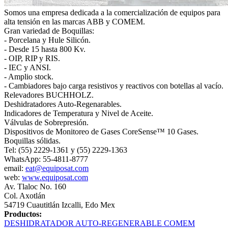
Somos una empresa dedicada a la comercialización de equipos para
alta tensión en las marcas ABB y COMEM.
Gran variedad de Boquillas:
- Porcelana y Hule Silicón.
- Desde 15 hasta 800 Kv.
- OIP, RIP y RIS.
- IEC y ANSI.
- Amplio stock.
- Cambiadores bajo carga resistivos y reactivos con botellas al vacío.
Relevadores BUCHHOLZ.
Deshidratadores Auto-Regenarables.
Indicadores de Temperatura y Nivel de Aceite.
Válvulas de Sobrepresión.
Dispositivos de Monitoreo de Gases CoreSense™ 10 Gases.
Boquillas sólidas.
Tel: (55) 2229-1361 y (55) 2229-1363
WhatsApp: 55-4811-8777
email:
eat@equiposat.com
web:
www.equiposat.com
Av. Tlaloc No. 160
Col. Axotlán
54719 Cuautitlán Izcalli, Edo Mex
Productos:
DESHIDRATADOR AUTO-REGENERABLE COMEM