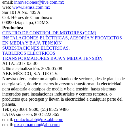
email:
innovaciones@live.com.mx
web:
www.iiemsa.com.mx
Sur 101 A No. 405 A
Col. Héroes de Churubusco
09090 Iztapalapa, CDMX
Productos:
CENTRO DE CONTROL DE MOTORES (CCM)
INSTALACIONES ELÉCTRICAS, AESORÍA Y PROYECTOS
EN MEDIA Y BAJA TENSIÓN
SUBESTACIONES ELÉCTRICAS.
TABLEROS ELÉCTRICOS
TRANSFORMADORES BAJA Y MEDIA TENSIÓN
ALTA: 2017-03-30
Ultima actualización: 2026-05-08
ABB MÉXICO, S.A. DE C.V.
Nuestra oferta cubre un amplio abanico de sectores, desde plantas de
energía solar, donde nuestros inversores transforman la electricidad
para adaptarla a equipos de media y baja tensión, hasta sistemas
integrados para instalaciones industriales y centros remotos, o
productos que protegen y llevan la electricidad a cualquier parte del
planeta.
Tel: (55) 3601-9500, (55) 8525-9486
LADA sin costo: 800-5222 365
email:
contacto.abb@mx.abb.com
email:
mx-epmarcom@abb.com