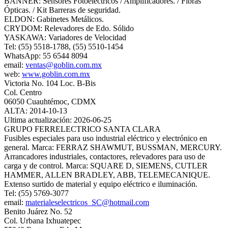
BANNER: Sensores Fotoeléctricos / Amplificadores. / Fibras
Ópticas. / Kit Barreras de seguridad.
ELDON: Gabinetes Metálicos.
CRYDOM: Relevadores de Edo. Sólido
YASKAWA: Variadores de Velocidad
Tel: (55) 5518-1788, (55) 5510-1454
WhatsApp: 55 6544 8094
email:
ventas@goblin.com.mx
web:
www.goblin.com.mx
Victoria No. 104 Loc. B-Bis
Col. Centro
06050 Cuauhtémoc, CDMX
ALTA: 2014-10-13
Ultima actualización: 2026-06-25
GRUPO FERRELECTRICO SANTA CLARA
Fusibles especiales para uso industrial eléctrico y electrónico en
general. Marca: FERRAZ SHAWMUT, BUSSMAN, MERCURY.
Arrancadores industriales, contactores, relevadores para uso de
carga y de control. Marca: SQUARE D, SIEMENS, CUTLER
HAMMER, ALLEN BRADLEY, ABB, TELEMECANIQUE.
Extenso surtido de material y equipo eléctrico e iluminación.
Tel: (55) 5769-3077
email:
materialeselectricos_SC@hotmail.com
Benito Juárez No. 52
Col. Urbana Ixhuatepec