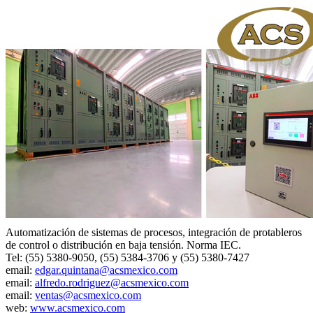
Automatización de sistemas de procesos, integración de protableros
de control o distribución en baja tensión. Norma IEC.
Tel: (55) 5380-9050, (55) 5384-3706 y (55) 5380-7427
email:
edgar.quintana@acsmexico.com
email:
alfredo.rodriguez@acsmexico.com
email:
ventas@acsmexico.com
web:
www.acsmexico.com