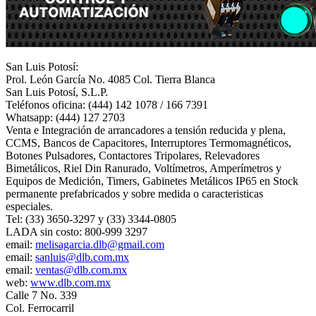
San Luis Potosí:
Prol. León García No. 4085 Col. Tierra Blanca
San Luis Potosí, S.L.P.
Teléfonos oficina: (444) 142 1078 / 166 7391
Whatsapp: (444) 127 2703
Venta e Integración de arrancadores a tensión reducida y plena,
CCMS, Bancos de Capacitores, Interruptores Termomagnéticos,
Botones Pulsadores, Contactores Tripolares, Relevadores
Bimetálicos, Riel Din Ranurado, Voltímetros, Amperímetros y
Equipos de Medición, Timers, Gabinetes Metálicos IP65 en Stock
permanente prefabricados y sobre medida o caracteristicas
especiales.
Tel: (33) 3650-3297 y (33) 3344-0805
LADA sin costo: 800-999 3297
email:
melisagarcia.dlb@gmail.com
email:
sanluis@dlb.com.mx
email:
ventas@dlb.com.mx
web:
www.dlb.com.mx
Calle 7 No. 339
Col. Ferrocarril