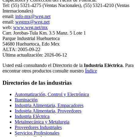
Tel: (55) 5321-4275 (Ventas Nacionales), (55) 5321-4210 (Ventas
Internacionales)
email:
info-mx@weg.net
email:
wegmx@weg.net
web:
www.weg.net/mx
Carr. Jorobas-Tula Km. 3.5 Manz. 5 Lote 1
Parque Industrial Huehuetoca
54680 Huehuetoca, Edo Mex
ALTA: 2005-09-22
Ultima actualización: 2026-06-12
Usted está consultando el Directorio de la
Industria Eléctrica
. Para
encontrar otros productos consulte nuestro
Índice
Directorios de las industrias
Automatización, Control y Electrónica
Iluminación
Industria Alimentaria, Empacadores
Industria Alimentaria, Proveedores
Industria Eléctrica
Metalmecánica y Metalurgia
Proveedores Industriales
Servicios Profesionales