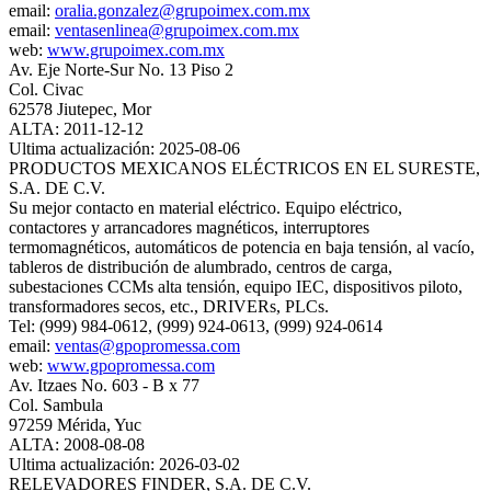
email:
oralia.gonzalez@grupoimex.com.mx
email:
ventasenlinea@grupoimex.com.mx
web:
www.grupoimex.com.mx
Av. Eje Norte-Sur No. 13 Piso 2
Col. Civac
62578 Jiutepec, Mor
ALTA: 2011-12-12
Ultima actualización: 2025-08-06
PRODUCTOS MEXICANOS ELÉCTRICOS EN EL SURESTE,
S.A. DE C.V.
Su mejor contacto en material eléctrico. Equipo eléctrico,
contactores y arrancadores magnéticos, interruptores
termomagnéticos, automáticos de potencia en baja tensión, al vacío,
tableros de distribución de alumbrado, centros de carga,
subestaciones CCMs alta tensión, equipo IEC, dispositivos piloto,
transformadores secos, etc., DRIVERs, PLCs.
Tel: (999) 984-0612, (999) 924-0613, (999) 924-0614
email:
ventas@gpopromessa.com
web:
www.gpopromessa.com
Av. Itzaes No. 603 - B x 77
Col. Sambula
97259 Mérida, Yuc
ALTA: 2008-08-08
Ultima actualización: 2026-03-02
RELEVADORES FINDER, S.A. DE C.V.