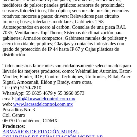
medidores de pulsos; paneles gráficos; sensores de proximidad;
sensores fotoeléctricos; fibra óptica; sensores de presión; encoders
rotativos; motores a pasos; drivers; Relevadores para circuito
impreso; bases; interfaces modulares; Gabinetes TS8
Autosoportados en acero al carbón; Consolas de una pieza RAL
7035; Ventiladores Top Therm; Sistemas de climatización para
gabinetes; Armarios compactos; Gabinetes murales de poliéster y
acero inoxidable; pupitres; Clavijas y contactos industriales con
grado de protección de IP 44 hasta IP 67 y Cajas plásticas de
distribución.
Todos nuestros fabricantes son cuidadosamente seleccionados para
llevarle los mejores productos, como: Weidmüller, Autonics, Eaton-
Moeller, Finder, IDE, Control Techniques, Unitronics, Rittal, Auer
Signal, Arnocanali, Eldon y Brady, entre otras.
Tel: (55) 5130-7810
WhatsApp: 55 6625 4679 y 55 3960 0573
email:
info@lacasadelcontrol.com.mx
web:
www.lacasadelcontrol.com.mx
Pescaditos No. 3
Col. Centro
06070 Cuauhtémoc, CDMX
Productos:
ARMARIOS DE FIJACIÓN MURAL