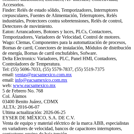
Accesorios.
Finder: Relés de estado sólido, Temporizadores, Interruptores
crepusculares, Fuentes de Alimentación, Telerruptores, Relés
industriales, Protectores contra sobretensiones, Relés de control,
Detectores de movimiento.
Eaton: Arrancadores, Botones y luces, PLCs, Contactores,
Temporizadores, Variadores de Velocidad, Control de motores.
Wago: Clemas, Componentes para la automatización de procesos,
Bornas de carril, Conectores de instalación, Módulos de distribución
de energía, Bornas de carril enchufables, Sofware.
Delta Electronics: Variadores, PLC, Panel HMI, Contadores,
Controladores de Temperatura.
Tel: (55) 5696-7033, (55) 5579-7837, (55) 5519-7375
email:
ventas@eacsamexico.com.mx
email:
info@eacsamexico.com.mx
web:
www.eacsamexico.mx
5 de Febrero No. 768
Col. Álamos
03400 Benito Juárez, CDMX
ALTA: 2016-06-07
Ultima actualización: 2026-06-25
EYSER DE MÉXICO, S.A. DE C.V.
Venta de equipo y material eléctrico de la marca ABB, especialistas
en variadores de velocidad, bancos de capacitores interruptores,
contactores equipo de baja tensión.