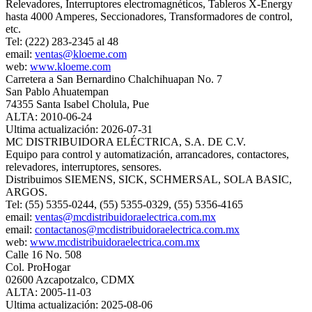
Relevadores, Interruptores electromagnéticos, Tableros X-Energy
hasta 4000 Amperes, Seccionadores, Transformadores de control,
etc.
Tel: (222) 283-2345 al 48
email:
ventas@kloeme.com
web:
www.kloeme.com
Carretera a San Bernardino Chalchihuapan No. 7
San Pablo Ahuatempan
74355 Santa Isabel Cholula, Pue
ALTA: 2010-06-24
Ultima actualización: 2026-07-31
MC DISTRIBUIDORA ELÉCTRICA, S.A. DE C.V.
Equipo para control y automatización, arrancadores, contactores,
relevadores, interruptores, sensores.
Distribuimos SIEMENS, SICK, SCHMERSAL, SOLA BASIC,
ARGOS.
Tel: (55) 5355-0244, (55) 5355-0329, (55) 5356-4165
email:
ventas@mcdistribuidoraelectrica.com.mx
email:
contactanos@mcdistribuidoraelectrica.com.mx
web:
www.mcdistribuidoraelectrica.com.mx
Calle 16 No. 508
Col. ProHogar
02600 Azcapotzalco, CDMX
ALTA: 2005-11-03
Ultima actualización: 2025-08-06