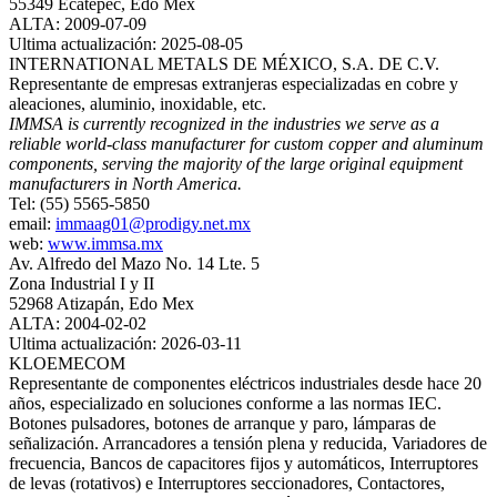
55349 Ecatepec, Edo Mex
ALTA: 2009-07-09
Ultima actualización: 2025-08-05
INTERNATIONAL METALS DE MÉXICO, S.A. DE C.V.
Representante de empresas extranjeras especializadas en cobre y
aleaciones, aluminio, inoxidable, etc.
IMMSA is currently recognized in the industries we serve as a
reliable world-class manufacturer for custom copper and aluminum
components, serving the majority of the large original equipment
manufacturers in North America.
Tel: (55) 5565-5850
email:
immaag01@prodigy.net.mx
web:
www.immsa.mx
Av. Alfredo del Mazo No. 14 Lte. 5
Zona Industrial I y II
52968 Atizapán, Edo Mex
ALTA: 2004-02-02
Ultima actualización: 2026-03-11
KLOEMECOM
Representante de componentes eléctricos industriales desde hace 20
años, especializado en soluciones conforme a las normas IEC.
Botones pulsadores, botones de arranque y paro, lámparas de
señalización. Arrancadores a tensión plena y reducida, Variadores de
frecuencia, Bancos de capacitores fijos y automáticos, Interruptores
de levas (rotativos) e Interruptores seccionadores, Contactores,