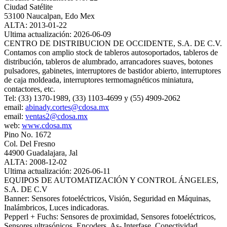
Ciudad Satélite
53100 Naucalpan, Edo Mex
ALTA: 2013-01-22
Ultima actualización: 2026-06-09
CENTRO DE DISTRIBUCION DE OCCIDENTE, S.A. DE C.V.
Contamos con amplio stock de tableros autosoportados, tableros de
distribución, tableros de alumbrado, arrancadores suaves, botones
pulsadores, gabinetes, interruptores de bastidor abierto, interruptores
de caja moldeada, interruptores termomagnéticos miniatura,
contactores, etc.
Tel: (33) 1370-1989, (33) 1103-4699 y (55) 4909-2062
email:
abinady.cortes@cdosa.mx
email:
ventas2@cdosa.mx
web:
www.cdosa.mx
Pino No. 1672
Col. Del Fresno
44900 Guadalajara, Jal
ALTA: 2008-12-02
Ultima actualización: 2026-06-11
EQUIPOS DE AUTOMATIZACIÓN Y CONTROL ÁNGELES,
S.A. DE C.V
Banner: Sensores fotoeléctricos, Visión, Seguridad en Máquinas,
Inalámbricos, Luces indicadoras.
Pepperl + Fuchs: Sensores de proximidad, Sensores fotoeléctricos,
Sensores ultrasónicos, Encoders, As- Interfase, Conectividad,