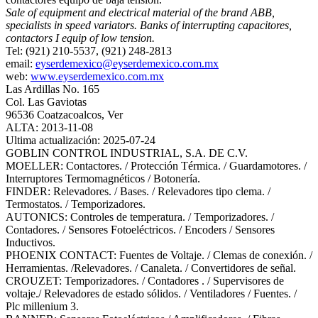
Sale of equipment and electrical material of the brand ABB,
specialists in speed variators. Banks of interrupting capacitores,
contactors I equip of low tension.
Tel: (921) 210-5537, (921) 248-2813
email:
eyserdemexico@eyserdemexico.com.mx
web:
www.eyserdemexico.com.mx
Las Ardillas No. 165
Col. Las Gaviotas
96536 Coatzacoalcos, Ver
ALTA: 2013-11-08
Ultima actualización: 2025-07-24
GOBLIN CONTROL INDUSTRIAL, S.A. DE C.V.
MOELLER: Contactores. / Protección Térmica. / Guardamotores. /
Interruptores Termomagnéticos / Botonería.
FINDER: Relevadores. / Bases. / Relevadores tipo clema. /
Termostatos. / Temporizadores.
AUTONICS: Controles de temperatura. / Temporizadores. /
Contadores. / Sensores Fotoeléctricos. / Encoders / Sensores
Inductivos.
PHOENIX CONTACT: Fuentes de Voltaje. / Clemas de conexión. /
Herramientas. /Relevadores. / Canaleta. / Convertidores de señal.
CROUZET: Temporizadores. / Contadores . / Supervisores de
voltaje./ Relevadores de estado sólidos. / Ventiladores / Fuentes. /
Plc millenium 3.