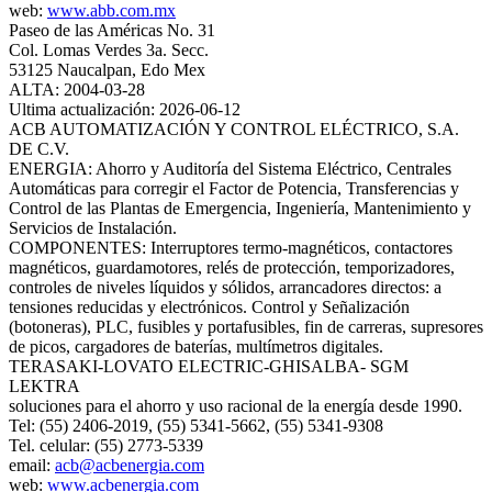
web:
www.abb.com.mx
Paseo de las Américas No. 31
Col. Lomas Verdes 3a. Secc.
53125 Naucalpan, Edo Mex
ALTA: 2004-03-28
Ultima actualización: 2026-06-12
ACB AUTOMATIZACIÓN Y CONTROL ELÉCTRICO, S.A.
DE C.V.
ENERGIA: Ahorro y Auditoría del Sistema Eléctrico, Centrales
Automáticas para corregir el Factor de Potencia, Transferencias y
Control de las Plantas de Emergencia, Ingeniería, Mantenimiento y
Servicios de Instalación.
COMPONENTES: Interruptores termo-magnéticos, contactores
magnéticos, guardamotores, relés de protección, temporizadores,
controles de niveles líquidos y sólidos, arrancadores directos: a
tensiones reducidas y electrónicos. Control y Señalización
(botoneras), PLC, fusibles y portafusibles, fin de carreras, supresores
de picos, cargadores de baterías, multímetros digitales.
TERASAKI-LOVATO ELECTRIC-GHISALBA- SGM
LEKTRA
soluciones para el ahorro y uso racional de la energía desde 1990.
Tel: (55) 2406-2019, (55) 5341-5662, (55) 5341-9308
Tel. celular: (55) 2773-5339
email:
acb@acbenergia.com
web:
www.acbenergia.com