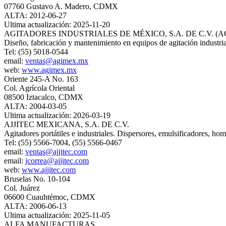
07760 Gustavo A. Madero, CDMX
ALTA: 2012-06-27
Ultima actualización: 2025-11-20
AGITADORES INDUSTRIALES DE MÉXICO, S.A. DE C.V. (
Diseño, fabricación y mantenimiento en equipos de agitación industrial y
Tel: (55) 5018-0544
email:
ventas@agimex.mx
web:
www.agimex.mx
Oriente 245-A No. 163
Col. Agrícola Oriental
08500 Iztacalco, CDMX
ALTA: 2004-03-05
Ultima actualización: 2026-03-19
AJJITEC MEXICANA, S.A. DE C.V.
Agitadores portátiles e industriales. Dispersores, emulsificadores, 
Tel: (55) 5566-7004, (55) 5566-0467
email:
ventas@ajjitec.com
email:
jcorrea@ajjitec.com
web:
www.ajjitec.com
Bruselas No. 10-104
Col. Juárez
06600 Cuauhtémoc, CDMX
ALTA: 2006-06-13
Ultima actualización: 2025-11-05
ALFA MANUFACTURAS