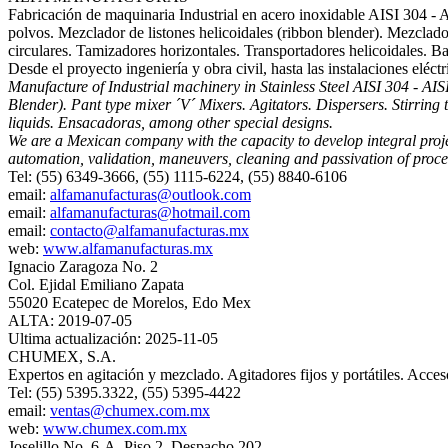
Fabricación de maquinaria Industrial en acero inoxidable AISI 304 ‐ 
polvos. Mezclador de listones helicoidales (ribbon blender). Mezcla
circulares. Tamizadores horizontales. Transportadores helicoidales. B
Desde el proyecto ingeniería y obra civil, hasta las instalaciones elé
Manufacture of Industrial machinery in Stainless Steel AISI 304 ‐ AI
Blender). Pant type mixer ´V´ Mixers. Agitators. Dispersers. Stirring t
liquids. Ensacadoras, among other special designs.
We are a Mexican company with the capacity to develop integral project
automation, validation, maneuvers, cleaning and passivation of proce
Tel: (55) 6349-3666, (55) 1115-6224, (55) 8840-6106
email:
alfamanufacturas@outlook.com
email:
alfamanufacturas@hotmail.com
email:
contacto@alfamanufacturas.mx
web:
www.alfamanufacturas.mx
Ignacio Zaragoza No. 2
Col. Ejidal Emiliano Zapata
55020 Ecatepec de Morelos, Edo Mex
ALTA: 2019-07-05
Ultima actualización: 2025-11-05
CHUMEX, S.A.
Expertos en agitación y mezclado. Agitadores fijos y portátiles. Acceso
Tel: (55) 5395.3322, (55) 5395-4422
email:
ventas@chumex.com.mx
web:
www.chumex.com.mx
Joselillo No. 6-A, Piso 2, Despacho 202