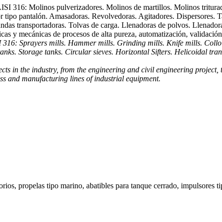
AISI 316: Molinos pulverizadores. Molinos de martillos. Molinos tritura
dor tipo pantalón. Amasadoras. Revolvedoras. Agitadores. Dispersores.
andas transportadoras. Tolvas de carga. Llenadoras de polvos. Llenadora
ctricas y mecánicas de procesos de alta pureza, automatización, validació
SI 316: Sprayers mills. Hammer mills. Grinding mills. Knife mills. Coll
anks. Storage tanks. Circular sieves. Horizontal Sifters. Helicoidal tra
s in the industry, from the engineering and civil engineering project, t
ss and manufacturing lines of industrial equipment.
rios, propelas tipo marino, abatibles para tanque cerrado, impulsores tip