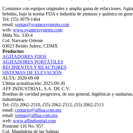
Contamos con equipos originales y amplia gama de refacciones. Agitador
bebidas, bajo la norma FDA e industria de pinturas y química en gener
Tel: (55) 3079-1464
email:
ventas@syamexsystems.com
web:
www.syamexsystems.com
Mitla No. 330-4
Col. Narvarte Oriente
03023 Benito Juárez, CDMX
Productos:
AGITADORES FIJOS
AGITADORES PORTÁTILES
RECIPIENTES Y REACTORES
SISTEMAS DE ELEVACIÓN
ALTA: 2020-09-08
Ultima actualización: 2025-09-30
AFF INDUSTRIAL, S.A. DE C.V.
Bombas de cavidad progresiva, de uso general, higiénicas y sanitarias, d
industriales.
Tel: (55) 2062-2510, (55) 2062-2512, (55) 2062-2513
email:
contacto@affisa.com.mx
email:
ventas@affisa.com.mx
web:
www.affindustrial.com
Poniente 116 No. 957
Col. Magdalena de las Salinas