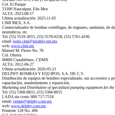
Col. El Parque
53390 Naucalpan, Edo Mex
ALTA: 2023-08-17
Ultima actualización: 2025-11-05
CIMI MEX, S.A.
Comercializador de bombas centrífugas, de engranes, sanitarias, de diafr
neumáticos, etc.
Tel: (55) 5519-3055, (55) 5578-0258, (55) 5761-4196
email:
jorge.cimi@prodigy.net.mx
web:
www.cimi.mx
Manuel M. Flores No. 78
Col. Obrera
06800 Cuauhtémoc, CDMX
ALTA: 2012-06-27
Ultima actualización: 2026-05-21
DELPHY BOMBAS Y EQUIPOS, S.A. DE C.V.
Distribución de equipos de bombeo especializado, sus accesorios y pro
capacitación, mantenimiento y reparación.
Marketing and Distribution of specialized pumping equipment for the
Tel: (55) 5368-8833, (55) 5368-8655
LADA sin costo: 800 717-7518
email:
ventas@delphy.com.mx
web:
www.delphy.com.mx
Poniente 128 No. 496