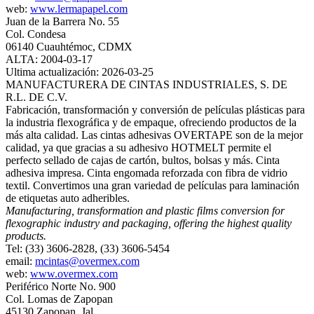
web:
www.lermapapel.com
Juan de la Barrera No. 55
Col. Condesa
06140 Cuauhtémoc, CDMX
ALTA: 2004-03-17
Ultima actualización: 2026-03-25
MANUFACTURERA DE CINTAS INDUSTRIALES, S. DE
R.L. DE C.V.
Fabricación, transformación y conversión de películas plásticas para
la industria flexográfica y de empaque, ofreciendo productos de la
más alta calidad. Las cintas adhesivas OVERTAPE son de la mejor
calidad, ya que gracias a su adhesivo HOTMELT permite el
perfecto sellado de cajas de cartón, bultos, bolsas y más. Cinta
adhesiva impresa. Cinta engomada reforzada con fibra de vidrio
textil. Convertimos una gran variedad de películas para laminación
de etiquetas auto adheribles.
Manufacturing, transformation and plastic films conversion for
flexographic industry and packaging, offering the highest quality
products.
Tel: (33) 3606-2828, (33) 3606-5454
email:
mcintas@overmex.com
web:
www.overmex.com
Periférico Norte No. 900
Col. Lomas de Zapopan
45130 Zapopan, Jal