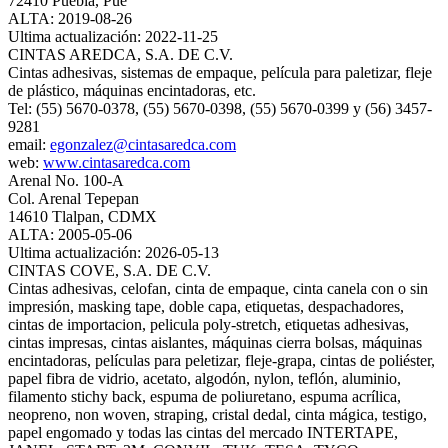
72410 Puebla, Pue
ALTA: 2019-08-26
Ultima actualización: 2022-11-25
CINTAS AREDCA, S.A. DE C.V.
Cintas adhesivas, sistemas de empaque, película para paletizar, fleje
de plástico, máquinas encintadoras, etc.
Tel: (55) 5670-0378, (55) 5670-0398, (55) 5670-0399 y (56) 3457-
9281
email:
egonzalez@cintasaredca.com
web:
www.cintasaredca.com
Arenal No. 100-A
Col. Arenal Tepepan
14610 Tlalpan, CDMX
ALTA: 2005-05-06
Ultima actualización: 2026-05-13
CINTAS COVE, S.A. DE C.V.
Cintas adhesivas, celofan, cinta de empaque, cinta canela con o sin
impresión, masking tape, doble capa, etiquetas, despachadores,
cintas de importacion, pelicula poly-stretch, etiquetas adhesivas,
cintas impresas, cintas aislantes, máquinas cierra bolsas, máquinas
encintadoras, películas para peletizar, fleje-grapa, cintas de poliéster,
papel fibra de vidrio, acetato, algodón, nylon, teflón, aluminio,
filamento stichy back, espuma de poliuretano, espuma acrílica,
neopreno, non woven, straping, cristal dedal, cinta mágica, testigo,
papel engomado y todas las cintas del mercado INTERTAPE,