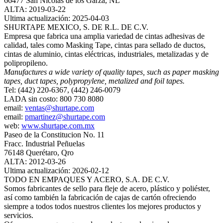
66477 San Nicolás de los Garza, NL
ALTA: 2019-03-22
Ultima actualización: 2025-04-03
SHURTAPE MEXICO, S. DE R.L. DE C.V.
Empresa que fabrica una amplia variedad de cintas adhesivas de
calidad, tales como Masking Tape, cintas para sellado de ductos,
cintas de aluminio, cintas eléctricas, industriales, metalizadas y de
polipropileno.
Manufactures a wide variety of quality tapes, such as paper masking
tapes, duct tapes, polypropylene, metalized and foil tapes.
Tel: (442) 220-6367, (442) 246-0079
LADA sin costo: 800 730 8080
email:
ventas@shurtape.com
email:
pmartinez@shurtape.com
web:
www.shurtape.com.mx
Paseo de la Constitucion No. 11
Fracc. Industrial Peñuelas
76148 Querétaro, Qro
ALTA: 2012-03-26
Ultima actualización: 2026-02-12
TODO EN EMPAQUES Y ACERO, S.A. DE C.V.
Somos fabricantes de sello para fleje de acero, plástico y poliéster,
así como también la fabricación de cajas de cartón ofreciendo
siempre a todos todos nuestros clientes los mejores productos y
servicios.