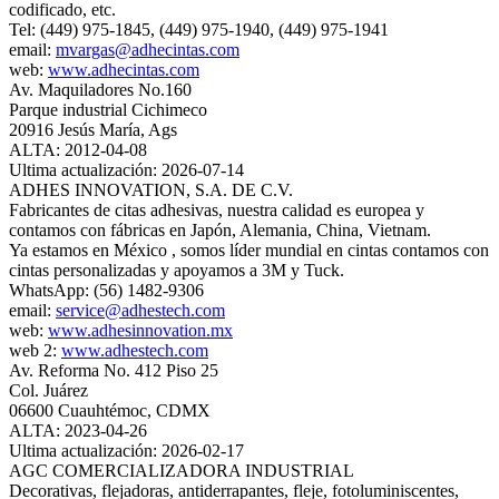
codificado, etc.
Tel: (449) 975-1845, (449) 975-1940, (449) 975-1941
email:
mvargas@adhecintas.com
web:
www.adhecintas.com
Av. Maquiladores No.160
Parque industrial Cichimeco
20916 Jesús María, Ags
ALTA: 2012-04-08
Ultima actualización: 2026-07-14
ADHES INNOVATION, S.A. DE C.V.
Fabricantes de citas adhesivas, nuestra calidad es europea y
contamos con fábricas en Japón, Alemania, China, Vietnam.
Ya estamos en México , somos líder mundial en cintas contamos con
cintas personalizadas y apoyamos a 3M y Tuck.
WhatsApp: (56) 1482-9306
email:
service@adhestech.com
web:
www.adhesinnovation.mx
web 2:
www.adhestech.com
Av. Reforma No. 412 Piso 25
Col. Juárez
06600 Cuauhtémoc, CDMX
ALTA: 2023-04-26
Ultima actualización: 2026-02-17
AGC COMERCIALIZADORA INDUSTRIAL
Decorativas, flejadoras, antiderrapantes, fleje, fotoluminiscentes,