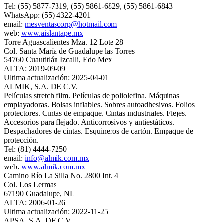
Tel: (55) 5877-7319, (55) 5861-6829, (55) 5861-6843
WhatsApp: (55) 4322-4201
email:
mesventascorp@hotmail.com
web:
www.aislantape.mx
Torre Aguascalientes Mza. 12 Lote 28
Col. Santa María de Guadalupe las Torres
54760 Cuautitlán Izcalli, Edo Mex
ALTA: 2019-09-09
Ultima actualización: 2025-04-01
ALMIK, S.A. DE C.V.
Películas stretch film. Películas de poliolefina. Máquinas
emplayadoras. Bolsas inflables. Sobres autoadhesivos. Folios
protectores. Cintas de empaque. Cintas industriales. Flejes.
Accesorios para flejado. Anticorrosivos y antiestáticos.
Despachadores de cintas. Esquineros de cartón. Empaque de
protección.
Tel: (81) 4444-7250
email:
info@almik.com.mx
web:
www.almik.com.mx
Camino Río La Silla No. 2800 Int. 4
Col. Los Lermas
67190 Guadalupe, NL
ALTA: 2006-01-26
Ultima actualización: 2022-11-25
APSA, S.A. DE C.V.