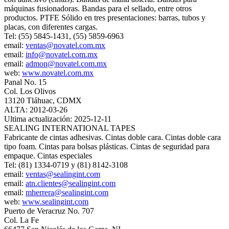
máquinas fusionadoras. Bandas para el sellado, entre otros
productos. PTFE Sólido en tres presentaciones: barras, tubos y
placas, con diferentes cargas.
Tel: (55) 5845-1431, (55) 5859-6963
email:
ventas@novatel.com.mx
email:
info@novatel.com.mx
email:
admon@novatel.com.mx
web:
www.novatel.com.mx
Panal No. 15
Col. Los Olivos
13120 Tláhuac, CDMX
ALTA: 2012-03-26
Ultima actualización: 2025-12-11
SEALING INTERNATIONAL TAPES
Fabricante de cintas adhesivas. Cintas doble cara. Cintas doble cara
tipo foam. Cintas para bolsas plásticas. Cintas de seguridad para
empaque. Cintas especiales
Tel: (81) 1334-0719 y (81) 8142-3108
email:
ventas@sealingint.com
email:
atn.clientes@sealingint.com
email:
mherrera@sealingint.com
web:
www.sealingint.com
Puerto de Veracruz No. 707
Col. La Fe