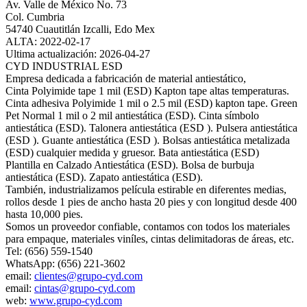
Av. Valle de México No. 73
Col. Cumbria
54740 Cuautitlán Izcalli, Edo Mex
ALTA: 2022-02-17
Ultima actualización: 2026-04-27
CYD INDUSTRIAL ESD
Empresa dedicada a fabricación de material antiestático,
Cinta Polyimide tape 1 mil (ESD) Kapton tape altas temperaturas.
Cinta adhesiva Polyimide 1 mil o 2.5 mil (ESD) kapton tape. Green
Pet Normal 1 mil o 2 mil antiestática (ESD). Cinta símbolo
antiestática (ESD). Talonera antiestática (ESD ). Pulsera antiestática
(ESD ). Guante antiestática (ESD ). Bolsas antiestática metalizada
(ESD) cualquier medida y gruesor. Bata antiestática (ESD)
Plantilla en Calzado Antiestática (ESD). Bolsa de burbuja
antiestática (ESD). Zapato antiestática (ESD).
También, industrializamos película estirable en diferentes medias,
rollos desde 1 pies de ancho hasta 20 pies y con longitud desde 400
hasta 10,000 pies.
Somos un proveedor confiable, contamos con todos los materiales
para empaque, materiales viníles, cintas delimitadoras de áreas, etc.
Tel: (656) 559-1540
WhatsApp: (656) 221-3602
email:
clientes@grupo-cyd.com
email:
cintas@grupo-cyd.com
web:
www.grupo-cyd.com