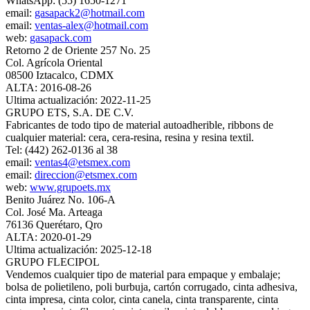
WhatsApp: (55) 1650-1271
email:
gasapack2@hotmail.com
email:
ventas-alex@hotmail.com
web:
gasapack.com
Retorno 2 de Oriente 257 No. 25
Col. Agrícola Oriental
08500 Iztacalco, CDMX
ALTA: 2016-08-26
Ultima actualización: 2022-11-25
GRUPO ETS, S.A. DE C.V.
Fabricantes de todo tipo de material autoadherible, ribbons de
cualquier material: cera, cera‐resina, resina y resina textil.
Tel: (442) 262-0136 al 38
email:
ventas4@etsmex.com
email:
direccion@etsmex.com
web:
www.grupoets.mx
Benito Juárez No. 106-A
Col. José Ma. Arteaga
76136 Querétaro, Qro
ALTA: 2020-01-29
Ultima actualización: 2025-12-18
GRUPO FLECIPOL
Vendemos cualquier tipo de material para empaque y embalaje;
bolsa de polietileno, poli burbuja, cartón corrugado, cinta adhesiva,
cinta impresa, cinta color, cinta canela, cinta transparente, cinta