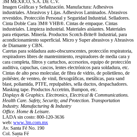
3M MÉXICO, S.A. DE C.V.
Imagen Gráficas y Señalización. Manufactura: Adhesivos
industriales. Abrasivos y Lijas. Adhesivos Laminados. Abrasivos
revestidos. Protección Personal y Seguridad Industrial. Selladores.
Cinta Doble Cara 3M® VHB®. Cintas de empaque. Cintas
industriales. Limpieza industrial. Materiales aislantes. Materiales
para etiquetas. Minería. Productos Scotch-Brite® Industrial, para
acondicionamiento superficial. Micro y Super abrasivos y Abrasivos
de Diamante y CBN.
Caretas para soldadura auto-obscurescentes, protección respiratoria,
respiradores libres de mantenimiento, respiradores de media cara y
cara completa, filtros y cartuchos, accesorios, equipo de protección
auditiva, capuchas, cascos, lentes electrónicos para soldadura, etc.
Cintas de alto peso molecular, de fibra de vidrio, de polietileno, de
poliéster, de venteo, de vinil, flexográficas, metálicas, para sand
blast, poliamida, PTFE, repulpables, sella ductos, despachadores.
Masking tape. Productos Accetrim, Bumpon, etc.
Displays & Graphics. Electronics, Electrical & Communications.
Health Care. Safety, Security, and Protection. Transportation
Industry. Manufacturing & Industry
Office. Home & Leisure.
LADA sin costo: 800-120-3636
web:
www.3m.com.mx
Av. Santa Fé No. 190
Col. Santa Fé