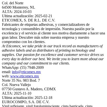
Col. del Norte
64500 Monterrey, NL
ALTA: 2024-10-03
Ultima actualización: 2025-02-21
ETICOMEX, S. DE R.L. DE C.V.
Fabricantes de etiquetas adhesivas, y comercializadores de
tecnología y consumibles de impresión. Nuestra pasión por la
excelencia y el servicio al cliente nos motiva diariamente a hacer una
gran labor. Descubre más sobre nuestra empresa y nuestro
compromiso con los clientes.
At Eticomex, we take pride in our track record as manufacturers of
adhesive labels and as distributors of printing technology and
supplies. Our passion for excellence and customer service drives us
every day to deliver our best. We invite you to learn more about our
company and our commitment to our clients.
WhatsApp: (55) 7948-2009
email:
info@eticomex.mx
web:
www.eticomex.mx
Norte 35 No. 983 Bod. 7
Col. Nueva Vallejo
07750 Gustavo A. Madero, CDMX
ALTA: 2025-11-10
Ultima actualización: 2025-12-18
EUROCOMPO, S.A. DE C.V.
Vinil reflejante, vinil fotoluminisciente, cinta barricada, cinta