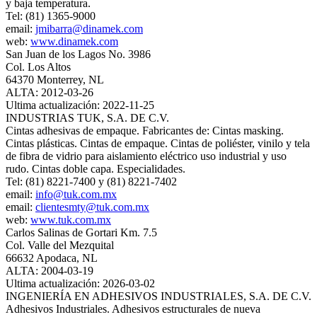
y baja temperatura.
Tel: (81) 1365-9000
email:
jmibarra@dinamek.com
web:
www.dinamek.com
San Juan de los Lagos No. 3986
Col. Los Altos
64370 Monterrey, NL
ALTA: 2012-03-26
Ultima actualización: 2022-11-25
INDUSTRIAS TUK, S.A. DE C.V.
Cintas adhesivas de empaque. Fabricantes de: Cintas masking.
Cintas plásticas. Cintas de empaque. Cintas de poliéster, vinilo y tela
de fibra de vidrio para aislamiento eléctrico uso industrial y uso
rudo. Cintas doble capa. Especialidades.
Tel: (81) 8221-7400 y (81) 8221-7402
email:
info@tuk.com.mx
email:
clientesmty@tuk.com.mx
web:
www.tuk.com.mx
Carlos Salinas de Gortari Km. 7.5
Col. Valle del Mezquital
66632 Apodaca, NL
ALTA: 2004-03-19
Ultima actualización: 2026-03-02
INGENIERÍA EN ADHESIVOS INDUSTRIALES, S.A. DE C.V.
Adhesivos Industriales. Adhesivos estructurales de nueva