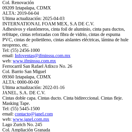
Col. Renovación
09209 Iztapalapa, CDMX
ALTA: 2019-04-04
Ultima actualización: 2025-04-03
INTERNATIONAL FOAM MEX, S.A DE C.V.
Adhesivos y elastómeros, cinta foil de aluminio, cinta para ductos,
refritape, cintas reforzadas con fibra de vidrio, cintas de espuma
PVC, cintas de polietileno, cintas aislantes eléctricas, lámina de hule
neopreno, etc.
Tel: (55) 2456-1000
email:
Infoventas@ifminssu.com.mx
web:
www.ifminssu.com.mx
Ferrocarril San Rafael Atlixco No. 26
Col. Barrio San Miguel
09360 Iztapalapa, CDMX
ALTA: 0000-00-00
Ultima actualización: 2022-01-16
JANEL, S.A. DE C.V.
Cintas doble capa. Cintas ducto. Cinta bidireccional. Cintas fleje.
Masking Tape.
Tel: (55) 5445-1500
email:
contacto@janel.com
web:
www.janel.com.mx
Lago Zurich No. 245
Col. Ampliación Granada