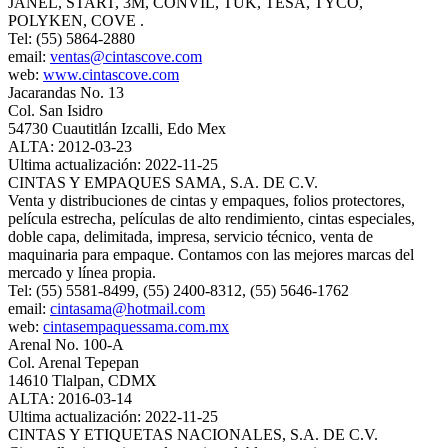
JANEL, START, 3M, CONVIL, TUK, TESA, TYCO,
POLYKEN, COVE .
Tel: (55) 5864-2880
email:
ventas@cintascove.com
web:
www.cintascove.com
Jacarandas No. 13
Col. San Isidro
54730 Cuautitlán Izcalli, Edo Mex
ALTA: 2012-03-23
Ultima actualización: 2022-11-25
CINTAS Y EMPAQUES SAMA, S.A. DE C.V.
Venta y distribuciones de cintas y empaques, folios protectores,
película estrecha, películas de alto rendimiento, cintas especiales,
doble capa, delimitada, impresa, servicio técnico, venta de
maquinaria para empaque. Contamos con las mejores marcas del
mercado y línea propia.
Tel: (55) 5581-8499, (55) 2400-8312, (55) 5646-1762
email:
cintasama@hotmail.com
web:
cintasempaquessama.com.mx
Arenal No. 100-A
Col. Arenal Tepepan
14610 Tlalpan, CDMX
ALTA: 2016-03-14
Ultima actualización: 2022-11-25
CINTAS Y ETIQUETAS NACIONALES, S.A. DE C.V.