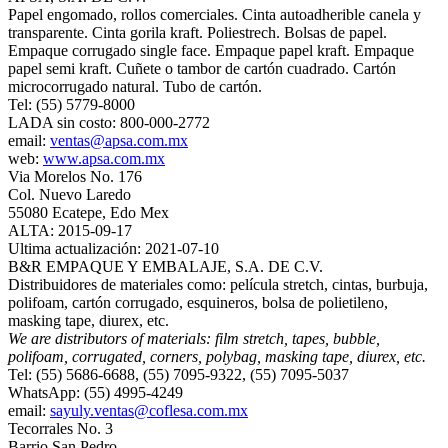
Papel engomado, rollos comerciales. Cinta autoadherible canela y
transparente. Cinta gorila kraft. Poliestrech. Bolsas de papel.
Empaque corrugado single face. Empaque papel kraft. Empaque
papel semi kraft. Cuñete o tambor de cartón cuadrado. Cartón
microcorrugado natural. Tubo de cartón.
Tel: (55) 5779-8000
LADA sin costo: 800-000-2772
email:
ventas@apsa.com.mx
web:
www.apsa.com.mx
Via Morelos No. 176
Col. Nuevo Laredo
55080 Ecatepe, Edo Mex
ALTA: 2015-09-17
Ultima actualización: 2021-07-10
B&R EMPAQUE Y EMBALAJE, S.A. DE C.V.
Distribuidores de materiales como: película stretch, cintas, burbuja,
polifoam, cartón corrugado, esquineros, bolsa de polietileno,
masking tape, diurex, etc.
We are distributors of materials: film stretch, tapes, bubble,
polifoam, corrugated, corners, polybag, masking tape, diurex, etc.
Tel: (55) 5686-6688, (55) 7095-9322, (55) 7095-5037
WhatsApp: (55) 4995-4249
email:
sayuly.ventas@coflesa.com.mx
Tecorrales No. 3
Barrio San Pedro