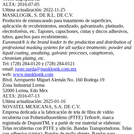
ALTA: 2016-07-05
Ultima actualización: 2022-11-25
MASKLOGIK, S. DE R.L. DE C.V.
Productos de enmascarado para tratamiento de superficies,
aplicación de recubrimientos, anodizado, galvanizado, platinado,
electroforésis, etc. Tapones, capuchones, cintas y discos adhesivos,
tubos, ganchos para recubrimiento.
Euromask® is the brand leader in the production and distribution of
professional masking systems for all surface treatments: powder and
liquid coating, anodizing, galvanic processes, cataphoresis,
chromium plating, etc.
Tel: (728) 284-0120 y (728) 284-0121
email:
jorge.rueda@masklogik.com.mx
web:
www.masklogik.com
Blvd. Aeropuerto Miguel Alemán No. 160 Bodega 19
Zona Industrial Lerma
52000 Lerma, Edo Mex
ALTA: 2016-07-13
Ultima actualización: 2025-01-16
NOVATEL MEXICANA, S.A. DE C.V.
Empresa dedicada a la fabricación de tela de fibra de vidrio
recubierta con Politetrafluoretileno (PTFE) Teflon®, marca
registrada de DupontTM, y a partir de ese material se elaboran:
Telas recubiertas con PTFE y silicón. Bandas Transportadoras. Telas
con adhesivo (cintas). Bandas de malla abierta. Bandas para