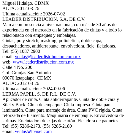
Miguel Hidalgo, CDMX
ALTA: 2012-03-26
Ultima actualización: 2026-07-02
LEADER DISTRIBUCIÓN, S.A. DE C.V.
Marca con presencia a nivel nacional, con más de 30 años de
experiencia en el mercado en la fabricación de cintas y a todo lo
relacionado con empaques y embalajes.
Cintas, poly stretch, masking, poliolefina, doble capa,
despachadores, antiderrapante, envolvedora, fleje, flejadoras.
Tel: (55) 1087-2900
email:
ventas@leaderdistribucion.com.mx
web:
www.leaderdistribucion.com.mx
Calle 4 No. 200
Col. Granjas San Antonio
09070 Iztapalapa, CDMX
ALTA: 2012-03-26
Ultima actualización: 2024-09-06
LERMA PAPEL, S. DE R.L. DE C.V.
Aplicador de cinta. Cinta antiderrapante. Cinta de doble cara y
Sticky Back. Cinta de empaque. Cinta Impresa. Cinta para
laminación. Cinta para marcaje de área. Cinta PVC rígida. Cinta
reforzada de filamento. Maquinaria de empaque. Envolvedora de
tarimas. Encintadora de cajas de cartón. Flejadora de paquetes.
Tel: (55) 5286-2173, (55) 5286-2180
email:
ventas@lpapel.com