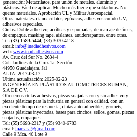
generación: Metacrilatos, para unión de metales, aluminio y
plásticos. Fácil de aplicar. Mucho más fuerte que soldaduras. No
quema materiales. Aprobación UL y Militar Aeroespacial.
Otros materiales: cianoacrilatos, epóxicos, adhesivos curado UV,
adhesivos especiales.
Cintas: Doble adhesivo, acrílicas y espumadas, de marcaje de áreas,
de empaque, masking tape, aislantes, antiderrapantes, entre otras.
Tel: (33) 1589-5444, (33) 3070-4118
email:
info@inadiadhesivos.com
web:
www.inadiadhesivos.com
Av. Cruz del Sur No. 2634-4
Col. Jardines de la Cruz 1a. Sección
44950 Guadalajara, Jal
ALTA: 2017-03-17
Ultima actualización: 2025-02-23
INGENIERÍA EN PLÁSTICOS AUTOMOTRICES RUMAN,
S.A DE C.V.
Ofrecemos cintas adhesivas, piezas suajadas con y sin adhesivo y
piezas plásticas para la industria en general con calidad, con un
excelente tiempo de respuesta, cintas auto adheribles, gromets,
piezas plásticas inyectadas, bases para cinchos, sellos, gomas, piezas
suajadas, empaques.
Tel: (55) 5693-2317 y (55) 9340-6783
email:
iparsasa@gmail.com
Calle 9 Mza. 46 Lote 9