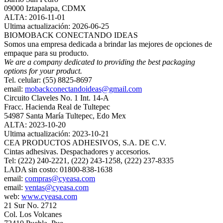
09000 Iztapalapa, CDMX
ALTA: 2016-11-01
Ultima actualización: 2026-06-25
BIOMOBACK CONECTANDO IDEAS
Somos una empresa dedicada a brindar las mejores de opciones de
empaque para su producto.
We are a company dedicated to providing the best packaging
options for your product.
Tel. celular: (55) 8825-8697
email:
mobackconectandoideas@gmail.com
Circuito Claveles No. 1 Int. 14-A
Fracc. Hacienda Real de Tultepec
54987 Santa María Tultepec, Edo Mex
ALTA: 2023-10-20
Ultima actualización: 2023-10-21
CEA PRODUCTOS ADHESIVOS, S.A. DE C.V.
Cintas adhesivas. Despachadores y accesorios.
Tel: (222) 240-2221, (222) 243-1258, (222) 237-8335
LADA sin costo: 01800-838-1638
email:
compras@cyeasa.com
email:
ventas@cyeasa.com
web:
www.cyeasa.com
21 Sur No. 2712
Col. Los Volcanes