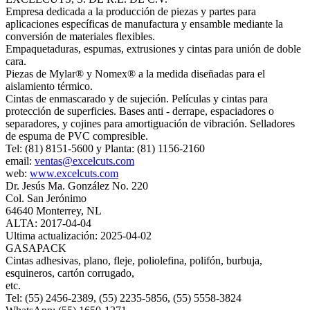
Empresa dedicada a la producción de piezas y partes para
aplicaciones específicas de manufactura y ensamble mediante la
conversión de materiales flexibles.
Empaquetaduras, espumas, extrusiones y cintas para unión de doble
cara.
Piezas de Mylar® y Nomex® a la medida diseñadas para el
aislamiento térmico.
Cintas de enmascarado y de sujeción. Películas y cintas para
protección de superficies. Bases anti - derrape, espaciadores o
separadores, y cojines para amortiguación de vibración. Selladores
de espuma de PVC compresible.
Tel: (81) 8151-5600 y Planta: (81) 1156-2160
email:
ventas@excelcuts.com
web:
www.excelcuts.com
Dr. Jesús Ma. González No. 220
Col. San Jerónimo
64640 Monterrey, NL
ALTA: 2017-04-04
Ultima actualización: 2025-04-02
GASAPACK
Cintas adhesivas, plano, fleje, poliolefina, polifón, burbuja,
esquineros, cartón corrugado,
etc.
Tel: (55) 2456-2389, (55) 2235-5856, (55) 5558-3824