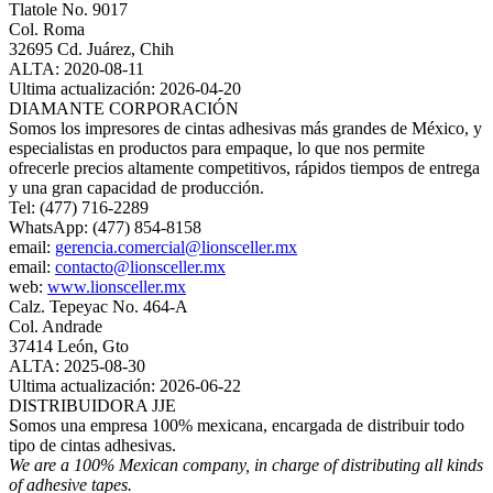
Tlatole No. 9017
Col. Roma
32695 Cd. Juárez, Chih
ALTA: 2020-08-11
Ultima actualización: 2026-04-20
DIAMANTE CORPORACIÓN
Somos los impresores de cintas adhesivas más grandes de México, y
especialistas en productos para empaque, lo que nos permite
ofrecerle precios altamente competitivos, rápidos tiempos de entrega
y una gran capacidad de producción.
Tel: (477) 716-2289
WhatsApp: (477) 854-8158
email:
gerencia.comercial@lionsceller.mx
email:
contacto@lionsceller.mx
web:
www.lionsceller.mx
Calz. Tepeyac No. 464-A
Col. Andrade
37414 León, Gto
ALTA: 2025-08-30
Ultima actualización: 2026-06-22
DISTRIBUIDORA JJE
Somos una empresa 100% mexicana, encargada de distribuir todo
tipo de cintas adhesivas.
We are a 100% Mexican company, in charge of distributing all kinds
of adhesive tapes.