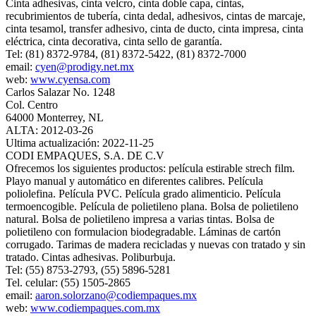
Cinta adhesivas, cinta velcro, cinta doble capa, cintas,
recubrimientos de tubería, cinta dedal, adhesivos, cintas de marcaje,
cinta tesamol, transfer adhesivo, cinta de ducto, cinta impresa, cinta
eléctrica, cinta decorativa, cinta sello de garantía.
Tel: (81) 8372-9784, (81) 8372-5422, (81) 8372-7000
email:
cyen@prodigy.net.mx
web:
www.cyensa.com
Carlos Salazar No. 1248
Col. Centro
64000 Monterrey, NL
ALTA: 2012-03-26
Ultima actualización: 2022-11-25
CODI EMPAQUES, S.A. DE C.V
Ofrecemos los siguientes productos: película estirable strech film.
Playo manual y automático en diferentes calibres. Película
poliolefina. Película PVC. Película grado alimenticio. Película
termoencogible. Película de polietileno plana. Bolsa de polietileno
natural. Bolsa de polietileno impresa a varias tintas. Bolsa de
polietileno con formulacion biodegradable. Láminas de cartón
corrugado. Tarimas de madera recicladas y nuevas con tratado y sin
tratado. Cintas adhesivas. Poliburbuja.
Tel: (55) 8753-2793, (55) 5896-5281
Tel. celular: (55) 1505-2865
email:
aaron.solorzano@codiempaques.mx
web:
www.codiempaques.com.mx