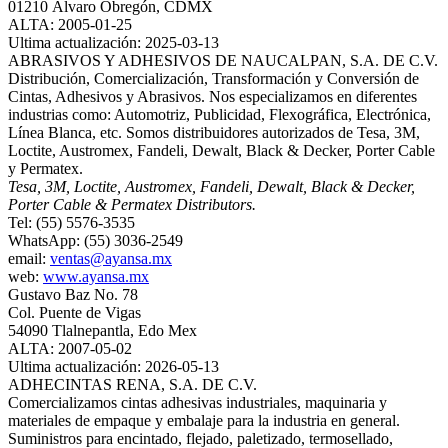
01210 Álvaro Obregón, CDMX
ALTA: 2005-01-25
Ultima actualización: 2025-03-13
ABRASIVOS Y ADHESIVOS DE NAUCALPAN, S.A. DE C.V.
Distribución, Comercialización, Transformación y Conversión de
Cintas, Adhesivos y Abrasivos. Nos especializamos en diferentes
industrias como: Automotriz, Publicidad, Flexográfica, Electrónica,
Línea Blanca, etc. Somos distribuidores autorizados de Tesa, 3M,
Loctite, Austromex, Fandeli, Dewalt, Black & Decker, Porter Cable
y Permatex.
Tesa, 3M, Loctite, Austromex, Fandeli, Dewalt, Black & Decker,
Porter Cable & Permatex Distributors.
Tel: (55) 5576-3535
WhatsApp: (55) 3036-2549
email:
ventas@ayansa.mx
web:
www.ayansa.mx
Gustavo Baz No. 78
Col. Puente de Vigas
54090 Tlalnepantla, Edo Mex
ALTA: 2007-05-02
Ultima actualización: 2026-05-13
ADHECINTAS RENA, S.A. DE C.V.
Comercializamos cintas adhesivas industriales, maquinaria y
materiales de empaque y embalaje para la industria en general.
Suministros para encintado, flejado, paletizado, termosellado,