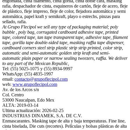
engomada, cinta filamento, cinta gorila, cinta doble cara, masking
rafia, despachador de cinta, esquineros de cartón, fleje de acero, fleje
de plástico, fleje impreso, fleje de color, flejadora automática y semi
automática, papel kraft y semikraft, playo o estrechs, pinzas para
sellado, rafia.
At Grupo Flecipol we sell any type of packaging material; poly
bubble , poly bag, corrugated cardboard adhesive tape, printed
tape, colored tape, tan tape transparent tape, adhesive tape, filament
tape, gorilla tape double‐sided tape, masking raffia tape dispenser,
cardboard corners steel strip plastic strip strip printed, color strip,
automatic and semi‐automatic golden strip kraft and semi‐
automatic plain paper or narrow sealing tweezers, raffia. We deliver
to any part of the Mexican Republic,
Tel: (55) 5025-1075 y (55) 8934-9997
WhatsApp: (55) 4835-1997
email:
contacto@grupoflecipol.com
web:
www.grupoflecipol.com
Av. de los Arcos s/n
Col. Centro
53000 Naucalpan, Edo Mex
ALTA: 2019-03-14
Ultima actualización: 2026-02-25
INDUSTRIAS DINAMEK, S.A. DE C.V.
Enmascarantes. Masking tape de alta y baja temperaturas. Fine line,
cinta biselada, Die cuts (recortes). Películas y bolsas plásticas de alta