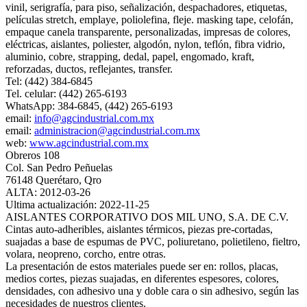
vinil, serigrafía, para piso, señalización, despachadores, etiquetas,
películas stretch, emplaye, poliolefina, fleje. masking tape, celofán,
empaque canela transparente, personalizadas, impresas de colores,
eléctricas, aislantes, poliester, algodón, nylon, teflón, fibra vidrio,
aluminio, cobre, strapping, dedal, papel, engomado, kraft,
reforzadas, ductos, reflejantes, transfer.
Tel: (442) 384-6845
Tel. celular: (442) 265-6193
WhatsApp: 384-6845, (442) 265-6193
email:
info@agcindustrial.com.mx
email:
administracion@agcindustrial.com.mx
web:
www.agcindustrial.com.mx
Obreros 108
Col. San Pedro Peñuelas
76148 Querétaro, Qro
ALTA: 2012-03-26
Ultima actualización: 2022-11-25
AISLANTES CORPORATIVO DOS MIL UNO, S.A. DE C.V.
Cintas auto-adheribles, aislantes térmicos, piezas pre-cortadas,
suajadas a base de espumas de PVC, poliuretano, polietileno, fieltro,
volara, neopreno, corcho, entre otras.
La presentación de estos materiales puede ser en: rollos, placas,
medios cortes, piezas suajadas, en diferentes espesores, colores,
densidades, con adhesivo una y doble cara o sin adhesivo, según las
necesidades de nuestros clientes.