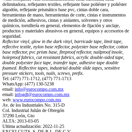
delimitadora, reflejantes textiles, reflejante base poliéster y poliéster
algodón, reflejante prismático base pvc, cintas doble cara,
herramientas de mano, herramientas de corte, cintas e instrumentos
de medición, adhesivos, cintas y aislantes, solventes y otros
químicos, tornillería en general, elementos de fijación y anclaje,
productos y materiales abrasivos en general, equipos y accesorios de
seguridad.
Reflector vinyl, glow in the dark vinyl, barricade tape, limit tape,
reflective textile, nylon base reflector, polyester base reflector, cotton
base reflector, pvc prism base, fireproof reflector, nailproof insole,
holeproof fabrics, cut ressistant fabrics, acrylic double-sided tape,
double polyester face tape, transfer tape, adhesive tape double
foamed. Reflective tapes, industrial double slide tapes, sensitive
pressure stickers, tools, nails, screws, prefix.
Tel: (477) 771-1712, (477) 771-1713
WhatsApp: (477) 130-5238
email:
info@eurocompo.com.mx
email:
infogdl@eurocompo.com.mx
web:
www.eurocompo.com.mx
Av. de los Industriales No. 315-D
Col. Industrial Julián de Obregón
37290 León, Gto
ALTA: 2013-03-05
Ultima actualización: 2022-11-25
EXCELCUTS, S. DE R.L. DE C.V.