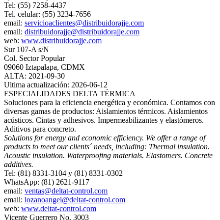
Tel: (55) 7258-4437
Tel. celular: (55) 3234-7656
email:
servicioaclientes@distribuidorajje.com
email:
distribuidorajje@distribuidorajje.com
web:
www.distribuidorajje.com
Sur 107‐A s/N
Col. Sector Popular
09060 Iztapalapa, CDMX
ALTA: 2021-09-30
Ultima actualización: 2026-06-12
ESPECIALIDADES DELTA TÉRMICA
Soluciones para la eficiencia energética y económica. Contamos con
diversas gamas de productos: Aislamientos térmicos. Aislamientos
acústicos. Cintas y adhesivos. Impermeabilizantes y elastómeros.
Aditivos para concreto.
Solutions for energy and economic efficiency. We offer a range of
products to meet our clients´ needs, including: Thermal insulation.
Acoustic insulation. Waterproofing materials. Elastomers. Concrete
additives.
Tel: (81) 8331-3104 y (81) 8331-0302
WhatsApp: (81) 2621-9117
email:
ventas@deltat-control.com
email:
lozanoangel@deltat-control.com
web:
www.deltat-control.com
Vicente Guerrero No. 3003