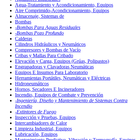
Agua-Tratamiento y Acondicionamiento, Equipos
Aire Comprimido-Acondicionamiento, Equipos
Almacenaje, Sistemas de
Bombas
-Bombas Para Aguas Residuales
-Bombas Pozo Profundo
Calderas
Cilindros Hidráulicos y Neumáticos
Compresores y Bombas de Vacío
Cribas y Mallas Para Cribado
Elevación y Carga, Equipos (Grúas, Polipastos)
Engrapadoras y Clavadoras Neumáticas
Equipos E Insumos Para Laboratorio
Herramientas Portátiles, Neumáticas y Eléctricas
Hidroneumáticos
Hornos, Secadores E Incineradores
Incendio, Equipos de Combate y Prevención
-Ingeniería, Diseño y Mantenimiento de Sistemas Contra
Incendio
-Extintores de Fuego
Inspección y Pruebas, Equipos
Intercambiadores de Calor
Limpieza Industrial, Equipos
Lubricación, Equipos
Mantenimiento Predictivo, Vibración y Termografía, Equipos