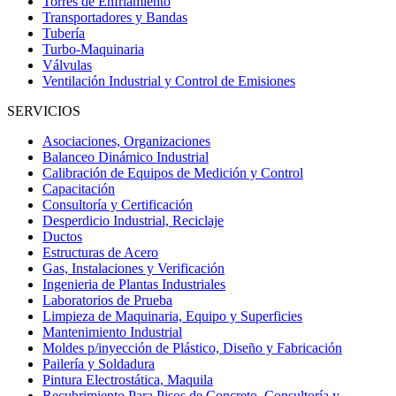
Torres de Enfriamiento
Transportadores y Bandas
Tubería
Turbo-Maquinaria
Válvulas
Ventilación Industrial y Control de Emisiones
SERVICIOS
Asociaciones, Organizaciones
Balanceo Dinámico Industrial
Calibración de Equipos de Medición y Control
Capacitación
Consultoría y Certificación
Desperdicio Industrial, Reciclaje
Ductos
Estructuras de Acero
Gas, Instalaciones y Verificación
Ingenieria de Plantas Industriales
Laboratorios de Prueba
Limpieza de Maquinaria, Equipo y Superficies
Mantenimiento Industrial
Moldes p/inyección de Plástico, Diseño y Fabricación
Pailería y Soldadura
Pintura Electrostática, Maquila
Recubrimiento Para Pisos de Concreto, Consultoría y