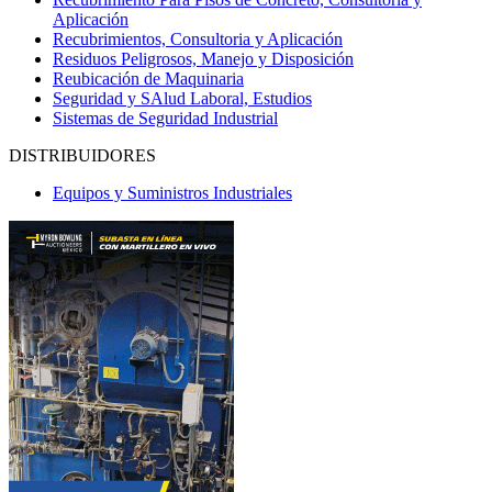
Aplicación
Recubrimientos, Consultoria y Aplicación
Residuos Peligrosos, Manejo y Disposición
Reubicación de Maquinaria
Seguridad y SAlud Laboral, Estudios
Sistemas de Seguridad Industrial
DISTRIBUIDORES
Equipos y Suministros Industriales