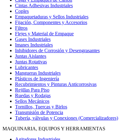
Cintas Adhesivas Industriales
Coples
Empaquetaduras y Sellos Industriales
Fijación, Componentes y Accesorios
Filtros
Flejes y Material de Empaque
Gases Industriales
Imanes Industriales
Inhibidores de Corrosión y Desengrasantes
Juntas Aislantes
Juntas Rotativas
Lubricantes
Mangueras Industriales
Plásticos de Ingeniería
Recubrimientos y Pinturas Anticorrosivas
Rejillas Para Piso
Ruedas y Rodajas
Sellos Mecánicos
Tornillos, Tuercas y Birlos
Transmisión de Potencia
Tubería, válvulas y Conexiones (Comercializadores)
MAQUINARIA, EQUIPOS Y HERRAMIENTAS
Agitadores Industriales