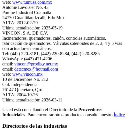
web:
www.tumusa.com.mx
Antonie Lavoisier No. 43
Parque Industrial Cuamatla
54730 Cuautitlán Izcalli, Edo Mex
ALTA: 2012-02-29
Ultima actualización: 2025-05-19
VINCON, S.A. DE C.V.
Incineradores, quemadores, cañón, controles automáticos,
fabricación de quemadores. Válvulas solenoides de 2, 3, 4 y 5 vías
con actuadores neumáticos.
Tel: (442) 220-8181, (442) 220-8284, (442) 220-8285
WhatsApp: (442) 471-4206
email:
vincon@prodigy.net.mx
email:
detecmex@hotmail.com
web:
www.vincon.mx
10 de Diciembre No. 212
Col. Independencia
76147 Querétaro, Qro
ALTA: 2004-10-26
Ultima actualización: 2026-03-11
Usted está consultando el Directorio de la
Proveedores
Industriales
. Para encontrar otros productos consulte nuestro
Índice
Directorios de las industrias