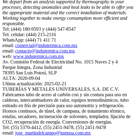
We depart from an analysis supported by thermography in your
processes, detecting anomalies and heat leaks to be able to offer you
the appropriate material and the correct installation of materials.
Working together to make energy consumption more efficient and
responsible.
Tel: (444) 180-9593 y (444) 547-8547
Tel. celular: (444) 215-2116
WhatsApp: (444) 71 411 71
email:
comercial@indutermica.com.mx
email:
contacto@indutermica.com.mx
web:
www.indutermica.com.mx
Av. Comisión Federal de Electricidad No. 1015 Naves 2 y 4
Parque Integra, Zona Industrial
78395 San Luis Potosí, SLP
ALTA: 2020-09-04
Ultima actualización: 2025-02-21
TUBERÍAS Y METALES UNIVERSALES, S.A. DE C.V.
Fabricamos tubo de acero al carbón con y sin costura para uso en
calderas, intercambiadores de calor, equipos termodinámicos, tubo
estirado en frío de precisión para uso automotriz y refrigeración.
Hornos continuos, de túnel, de campana, de tratamiento térmico,
estufas, secadores, incineración de solventes, templador, fijación de
CO2, recuperación de energía. Conversiones de energías.
Tel: (55) 5370-4412, (55) 2451-9478, (55) 2451-9478
email:
jose_martindelcampo@tumusa.com.mx