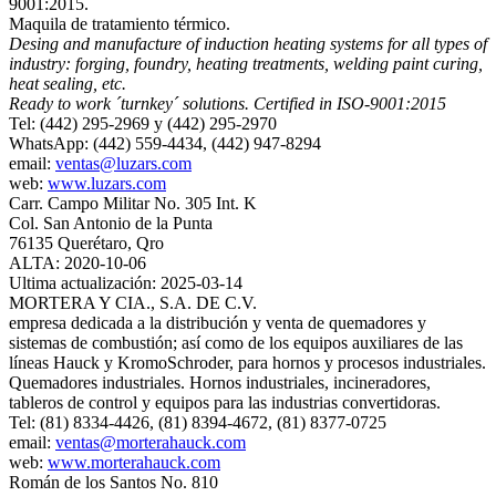
9001:2015.
Maquila de tratamiento térmico.
Desing and manufacture of induction heating systems for all types of
industry: forging, foundry, heating treatments, welding paint curing,
heat sealing, etc.
Ready to work ´turnkey´ solutions. Certified in ISO‐9001:2015
Tel: (442) 295-2969 y (442) 295-2970
WhatsApp: (442) 559-4434, (442) 947-8294
email:
ventas@luzars.com
web:
www.luzars.com
Carr. Campo Militar No. 305 Int. K
Col. San Antonio de la Punta
76135 Querétaro, Qro
ALTA: 2020-10-06
Ultima actualización: 2025-03-14
MORTERA Y CIA., S.A. DE C.V.
empresa dedicada a la distribución y venta de quemadores y
sistemas de combustión; así como de los equipos auxiliares de las
líneas Hauck y KromoSchroder, para hornos y procesos industriales.
Quemadores industriales. Hornos industriales, incineradores,
tableros de control y equipos para las industrias convertidoras.
Tel: (81) 8334-4426, (81) 8394-4672, (81) 8377-0725
email:
ventas@morterahauck.com
web:
www.morterahauck.com
Román de los Santos No. 810