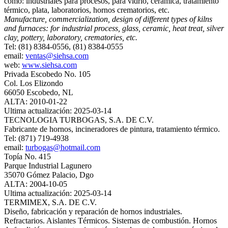
como: industriales para procesos, para vidrio, cerámica, tratamiento
térmico, plata, laboratorios, hornos crematorios, etc.
Manufacture, commercialization, design of different types of kilns
and furnaces: for industrial process, glass, ceramic, heat treat, silver
clay, pottery, laboratory, crematories, etc.
Tel: (81) 8384-0556, (81) 8384-0555
email:
ventas@siehsa.com
web:
www.siehsa.com
Privada Escobedo No. 105
Col. Los Elizondo
66050 Escobedo, NL
ALTA: 2010-01-22
Ultima actualización: 2025-03-14
TECNOLOGIA TURBOGAS, S.A. DE C.V.
Fabricante de hornos, incineradores de pintura, tratamiento térmico.
Tel: (871) 719-4938
email:
turbogas@hotmail.com
Topía No. 415
Parque Industrial Lagunero
35070 Gómez Palacio, Dgo
ALTA: 2004-10-05
Ultima actualización: 2025-03-14
TERMIMEX, S.A. DE C.V.
Diseño, fabricación y reparación de hornos industriales.
Refractarios. Aislantes Térmicos. Sistemas de combustión. Hornos