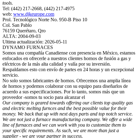
tools.
Tel: (442) 217-2668, (442) 217-4975
web:
www.djkeurope.com
Prol. Tecnológico Norte No. 950-B Piso 10
Col. San Pablo
76159 Querétaro, Qro
ALTA: 2004-09-03
Ultima actualización: 2026-05-11
DYNAMO FURNACES
Somos una compañía Canadiense con presencia en México, estamos
enfocados en ofrecerle a nuestros clientes hornos de fusión a gas y
eléctricos de la más alta calidad y valía por su inversión.
Respaldamos esto con envío de partes en 24 horas y un excepcional
servicio.
No solo somos fabricantes de hornos. Ofrecemos una amplia línea
de hornos y podemos colaborar con su equipo para diseñarlos de
acuerdo a sus especificaciones. Por lo tanto, somos más que un
proveedor -somos tu socio para alcanzar el
Our company is geared towards offering our clients top quality gas
and electric melting furnces and the best possible value for their
money. We back that up with next days parts and top notch service.
We are not just a furnace manufacturing company. We offer a wide
line of furnaces and we can work with you to customize them to
your specific requirements. As such, we are more than just a
supplier - we are your partner in success.