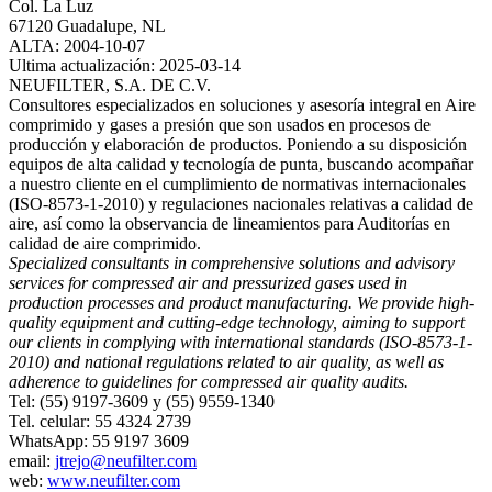
Col. La Luz
67120 Guadalupe, NL
ALTA: 2004-10-07
Ultima actualización: 2025-03-14
NEUFILTER, S.A. DE C.V.
Consultores especializados en soluciones y asesoría integral en Aire
comprimido y gases a presión que son usados en procesos de
producción y elaboración de productos. Poniendo a su disposición
equipos de alta calidad y tecnología de punta, buscando acompañar
a nuestro cliente en el cumplimiento de normativas internacionales
(ISO-8573-1-2010) y regulaciones nacionales relativas a calidad de
aire, así como la observancia de lineamientos para Auditorías en
calidad de aire comprimido.
Specialized consultants in comprehensive solutions and advisory
services for compressed air and pressurized gases used in
production processes and product manufacturing. We provide high-
quality equipment and cutting-edge technology, aiming to support
our clients in complying with international standards (ISO-8573-1-
2010) and national regulations related to air quality, as well as
adherence to guidelines for compressed air quality audits.
Tel: (55) 9197-3609 y (55) 9559-1340
Tel. celular: 55 4324 2739
WhatsApp: 55 9197 3609
email:
jtrejo@neufilter.com
web:
www.neufilter.com