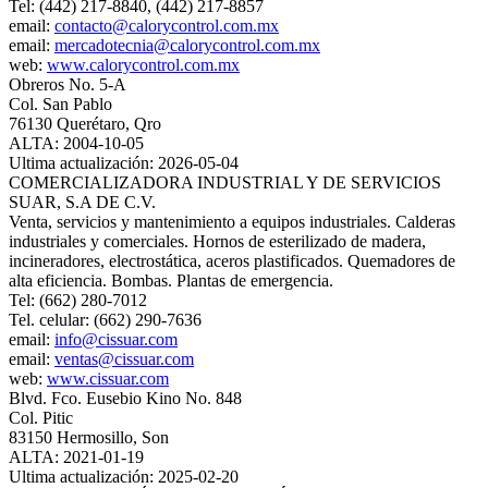
Tel: (442) 217-8840, (442) 217-8857
email:
contacto@calorycontrol.com.mx
email:
mercadotecnia@calorycontrol.com.mx
web:
www.calorycontrol.com.mx
Obreros No. 5-A
Col. San Pablo
76130 Querétaro, Qro
ALTA: 2004-10-05
Ultima actualización: 2026-05-04
COMERCIALIZADORA INDUSTRIAL Y DE SERVICIOS
SUAR, S.A DE C.V.
Venta, servicios y mantenimiento a equipos industriales. Calderas
industriales y comerciales. Hornos de esterilizado de madera,
incineradores, electrostática, aceros plastificados. Quemadores de
alta eficiencia. Bombas. Plantas de emergencia.
Tel: (662) 280-7012
Tel. celular: (662) 290-7636
email:
info@cissuar.com
email:
ventas@cissuar.com
web:
www.cissuar.com
Blvd. Fco. Eusebio Kino No. 848
Col. Pitic
83150 Hermosillo, Son
ALTA: 2021-01-19
Ultima actualización: 2025-02-20