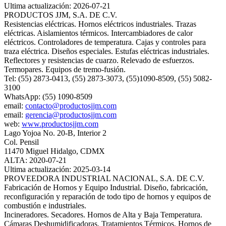
Ultima actualización: 2026-07-21
PRODUCTOS JJM, S.A. DE C.V.
Resistencias eléctricas. Hornos eléctricos industriales. Trazas
eléctricas. Aislamientos térmicos. Intercambiadores de calor
eléctricos. Controladores de temperatura. Cajas y controles para
traza eléctrica. Diseños especiales. Estufas eléctricas industriales.
Reflectores y resistencias de cuarzo. Relevado de esfuerzos.
Termopares. Equipos de tremo-fusión.
Tel: (55) 2873-0413, (55) 2873-3073, (55)1090-8509, (55) 5082-
3100
WhatsApp: (55) 1090-8509
email:
contacto@productosjjm.com
email:
gerencia@productosjjm.com
web:
www.productosjjm.com
Lago Yojoa No. 20-B, Interior 2
Col. Pensil
11470 Miguel Hidalgo, CDMX
ALTA: 2020-07-21
Ultima actualización: 2025-03-14
PROVEEDORA INDUSTRIAL NACIONAL, S.A. DE C.V.
Fabricación de Hornos y Equipo Industrial. Diseño, fabricación,
reconfiguración y reparación de todo tipo de hornos y equipos de
combustión e industriales.
Incineradores. Secadores. Hornos de Alta y Baja Temperatura.
Cámaras Deshumidificadoras. Tratamientos Térmicos. Hornos de