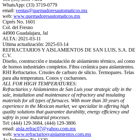
WhatsApp: (33) 3719-0779
email:
ventas@quemadoresautomaticos.mx
web:
www.quemadoresautomaticos.mx
Ciprés No. 1601
Col. del Fresno
44900 Guadalajara, Jal
ALTA: 2021-03-11
Ultima actualización: 2025-03-14
REFRACTARIOS Y AISLAMIENTOS DE SAN LUIS, S.A. DE
C.V.
Diseño, construcción e instalación de aislamiento térmico, así como
de hornos industriales completos. Fibra cerámica para aislamientos.
RHI Refractarios. Crisoles de carburo de silicio. Termopares. Telas
para alta temperatura. Conos y cucharones.
ALL FOR HIGH TEMPERATURES:
Refractiarios y Aislamientos de San Luis your strategic ally in the
sale, installation and maintenance of refractory and insulating
materials for all types of furnaces. With more than 30 years of
experience in the Mexican market, we specialize in offering high
quality solutions that guarantee durability, energy efficiency and
safety in your industrial processes.
Tel: (444) 129-3684, (444) 129-3806
email:
aisla.refrac07@yahoo.com.mx
web:
www.refractariosyaislamientos.com.mx
Av Industrias No.1320