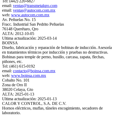
Tel: (442) 220-6827
email:
ventas@transmetalqro.com
email:
ventas@autocom.com.mx
web:
www.autocom.com.mx
Av. Peñuelas No. 15
Fracc. Industrial San Pedrito Peñuelas
76148 Querétaro, Qro
ALTA: 2012-10-05
Ultima actualización: 2025-03-14
BOINSA
Diseño, fabricación y reparación de bobinas de inducción. Asesoría
en tratamientos térmicos por inducción y pruebas no destructivas.
Bobinas para temple de perno, husillo, carcasa, zapata, flechas,
piñones, etc.
Tel: (461) 615-0192
email:
contacto@boinsa.com.mx
web:
www.boinsa.com.mx
Cobalto No. 101
Zona de Oro II
38020 Celaya, Gto
ALTA: 2025-01-13
Ultima actualización: 2025-01-13
CALOR Y CONTROL, S.A. DE C.V.
Hornos eléctricos, muflas, túneles encogimiento, secadores de
laboratorio.