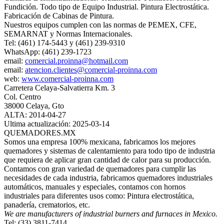
Fundición. Todo tipo de Equipo Industrial. Pintura Electrostática.
Fabricación de Cabinas de Pintura.
Nuestros equipos cumplen con las normas de PEMEX, CFE,
SEMARNAT y Normas Internacionales.
Tel: (461) 174-5443 y (461) 239-9310
WhatsApp: (461) 239-1723
email:
comercial.proinna@hotmail.com
email:
atencion.clientes@comercial-proinna.com
web:
www.comercial-proinna.com
Carretera Celaya-Salvatierra Km. 3
Col. Centro
38000 Celaya, Gto
ALTA: 2014-04-27
Ultima actualización: 2025-03-14
QUEMADORES.MX
Somos una empresa 100% mexicana, fabricamos los mejores
quemadores y sistemas de calentamiento para todo tipo de industria
que requiera de aplicar gran cantidad de calor para su producción.
Contamos con gran variedad de quemadores para cumplir las
necesidades de cada industria, fabricamos quemadores industriales
automáticos, manuales y especiales, contamos con hornos
industriales para diferentes usos como: Pintura electrostática,
panadería, crematorios, etc.
We are manufacturers of industrial burners and furnaces in Mexico.
Tel: (33) 3811-7414