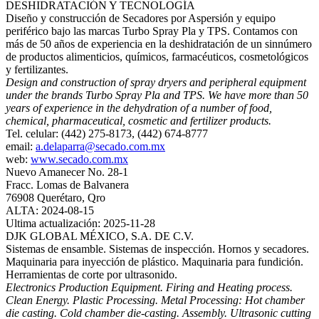
DESHIDRATACIÓN Y TECNOLOGÍA
Diseño y construcción de Secadores por Aspersión y equipo
periférico bajo las marcas Turbo Spray Pla y TPS. Contamos con
más de 50 años de experiencia en la deshidratación de un sinnúmero
de productos alimenticios, químicos, farmacéuticos, cosmetológicos
y fertilizantes.
Design and construction of spray dryers and peripheral equipment
under the brands Turbo Spray Pla and TPS. We have more than 50
years of experience in the dehydration of a number of food,
chemical, pharmaceutical, cosmetic and fertilizer products.
Tel. celular: (442) 275-8173, (442) 674-8777
email:
a.delaparra@secado.com.mx
web:
www.secado.com.mx
Nuevo Amanecer No. 28-1
Fracc. Lomas de Balvanera
76908 Querétaro, Qro
ALTA: 2024-08-15
Ultima actualización: 2025-11-28
DJK GLOBAL MÉXICO, S.A. DE C.V.
Sistemas de ensamble. Sistemas de inspección. Hornos y secadores.
Maquinaria para inyección de plástico. Maquinaria para fundición.
Herramientas de corte por ultrasonido.
Electronics Production Equipment. Firing and Heating process.
Clean Energy. Plastic Processing. Metal Processing: Hot chamber
die casting. Cold chamber die-casting. Assembly. Ultrasonic cutting