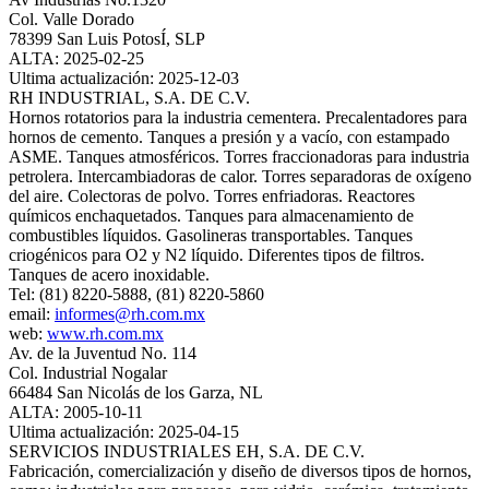
Col. Valle Dorado
78399 San Luis PotosÍ, SLP
ALTA: 2025-02-25
Ultima actualización: 2025-12-03
RH INDUSTRIAL, S.A. DE C.V.
Hornos rotatorios para la industria cementera. Precalentadores para
hornos de cemento. Tanques a presión y a vacío, con estampado
ASME. Tanques atmosféricos. Torres fraccionadoras para industria
petrolera. Intercambiadoras de calor. Torres separadoras de oxígeno
del aire. Colectoras de polvo. Torres enfriadoras. Reactores
químicos enchaquetados. Tanques para almacenamiento de
combustibles líquidos. Gasolineras transportables. Tanques
criogénicos para O2 y N2 líquido. Diferentes tipos de filtros.
Tanques de acero inoxidable.
Tel: (81) 8220-5888, (81) 8220-5860
email:
informes@rh.com.mx
web:
www.rh.com.mx
Av. de la Juventud No. 114
Col. Industrial Nogalar
66484 San Nicolás de los Garza, NL
ALTA: 2005-10-11
Ultima actualización: 2025-04-15
SERVICIOS INDUSTRIALES EH, S.A. DE C.V.
Fabricación, comercialización y diseño de diversos tipos de hornos,