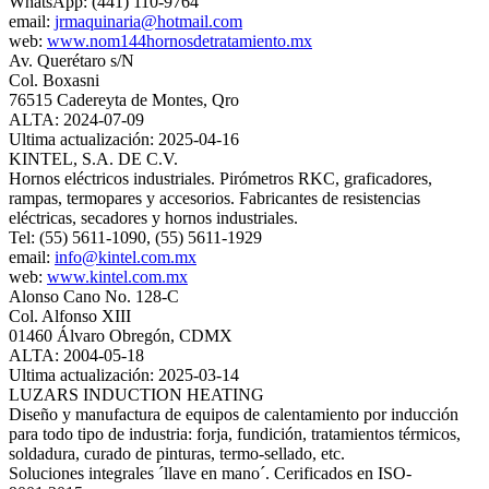
WhatsApp: (441) 110-9764
email:
jrmaquinaria@hotmail.com
web:
www.nom144hornosdetratamiento.mx
Av. Querétaro s/N
Col. Boxasni
76515 Cadereyta de Montes, Qro
ALTA: 2024-07-09
Ultima actualización: 2025-04-16
KINTEL, S.A. DE C.V.
Hornos eléctricos industriales. Pirómetros RKC, graficadores,
rampas, termopares y accesorios. Fabricantes de resistencias
eléctricas, secadores y hornos industriales.
Tel: (55) 5611-1090, (55) 5611-1929
email:
info@kintel.com.mx
web:
www.kintel.com.mx
Alonso Cano No. 128-C
Col. Alfonso XIII
01460 Álvaro Obregón, CDMX
ALTA: 2004-05-18
Ultima actualización: 2025-03-14
LUZARS INDUCTION HEATING
Diseño y manufactura de equipos de calentamiento por inducción
para todo tipo de industria: forja, fundición, tratamientos térmicos,
soldadura, curado de pinturas, termo‐sellado, etc.
Soluciones integrales ´llave en mano´. Cerificados en ISO‐