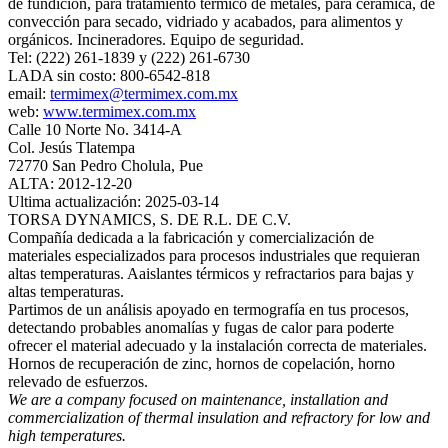
de fundición, para tratamiento térmico de metales, para cerámica, de
convección para secado, vidriado y acabados, para alimentos y
orgánicos. Incineradores. Equipo de seguridad.
Tel: (222) 261-1839 y (222) 261-6730
LADA sin costo: 800-6542-818
email:
termimex@termimex.com.mx
web:
www.termimex.com.mx
Calle 10 Norte No. 3414-A
Col. Jesús Tlatempa
72770 San Pedro Cholula, Pue
ALTA: 2012-12-20
Ultima actualización: 2025-03-14
TORSA DYNAMICS, S. DE R.L. DE C.V.
Compañía dedicada a la fabricación y comercialización de
materiales especializados para procesos industriales que requieran
altas temperaturas. Aaislantes térmicos y refractarios para bajas y
altas temperaturas.
Partimos de un análisis apoyado en termografía en tus procesos,
detectando probables anomalías y fugas de calor para poderte
ofrecer el material adecuado y la instalación correcta de materiales.
Hornos de recuperación de zinc, hornos de copelación, horno
relevado de esfuerzos.
We are a company focused on maintenance, installation and
commercialization of thermal insulation and refractory for low and
high temperatures.