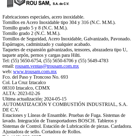
Fabricaciones especiales, acero inoxidable.
Tornillos en Acero Inoxidable tipo 304 y 316 (N.C. M.M.).
Tornillo grado 5 y 8 (N.C. M.M.).
Tornillo grado 2 (N.C. M.M.).
Tornillos de Seguridad, Acero Inoxidable, Galvanizado, Pavonado.
Espárragos, cadminizado y cualquier acabado.
Taquetes de expansión galvanizados, tensores, abrazadera tipo U,
taquete arpón, pernos y cargas para Hilti.
Tel: (55) 5650-6754, (55) 5650-6706 y (55) 5649-4783
email:
rousam.ventas@trousam.com.mx
web:
www.trousam.com.mx
Fco. del Paso y Troncoso No. 693
Col. La Cruz Iztacalco
08310 Iztacalco, CDMX
ALTA: 2023-02-26
Ultima actualización: 2024-05-15
AUTOMATIZACIÓN Y COMBUSTIÓN INDUSTRIAL, S.A.
DE C.V.
Estaciones y Líneas de Ensamble. Pruebas de Fuga. Sistemas de
lavado. Integración de Transportadores BOSCH. Tableros y
Sistemas de Control. Estación de Lubricación de piezas. Cardadora.
Ajustadora de sello. Cortadora de Rollos.