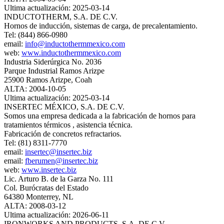
Ultima actualización: 2025-03-14
INDUCTOTHERM, S.A. DE C.V.
Hornos de inducción, sistemas de carga, de precalentamiento.
Tel: (844) 866-0980
email:
info@inductothermmexico.com
web:
www.inductothermmexico.com
Industria Siderúrgica No. 2036
Parque Industrial Ramos Arizpe
25900 Ramos Arizpe, Coah
ALTA: 2004-10-05
Ultima actualización: 2025-03-14
INSERTEC MÉXICO, S.A. DE C.V.
Somos una empresa dedicada a la fabricación de hornos para
tratamientos térmicos , asistencia técnica.
Fabricación de concretos refractarios.
Tel: (81) 8311-7770
email:
insertec@insertec.biz
email:
fberumen@insertec.biz
web:
www.insertec.biz
Lic. Arturo B. de la Garza No. 111
Col. Burócratas del Estado
64380 Monterrey, NL
ALTA: 2008-03-12
Ultima actualización: 2026-06-11
IRONWORKS AND PRODUCTS, S.A. DE C.V.