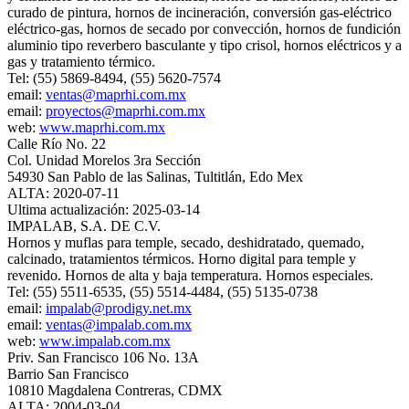
curado de pintura, hornos de incineración, conversión gas-eléctrico
eléctrico-gas, hornos de secado por convección, hornos de fundición
aluminio tipo reverbero basculante y tipo crisol, hornos eléctricos y a
gas y tratamiento térmico.
Tel: (55) 5869-8494, (55) 5620-7574
email:
ventas@maprhi.com.mx
email:
proyectos@maprhi.com.mx
web:
www.maprhi.com.mx
Calle Río No. 22
Col. Unidad Morelos 3ra Sección
54930 San Pablo de las Salinas, Tultitlán, Edo Mex
ALTA: 2020-07-11
Ultima actualización: 2025-03-14
IMPALAB, S.A. DE C.V.
Hornos y muflas para temple, secado, deshidratado, quemado,
calcinado, tratamientos térmicos. Horno digital para temple y
revenido. Hornos de alta y baja temperatura. Hornos especiales.
Tel: (55) 5511-6535, (55) 5514-4484, (55) 5135-0738
email:
impalab@prodigy.net.mx
email:
ventas@impalab.com.mx
web:
www.impalab.com.mx
Priv. San Francisco 106 No. 13A
Barrio San Francisco
10810 Magdalena Contreras, CDMX
ALTA: 2004-03-04