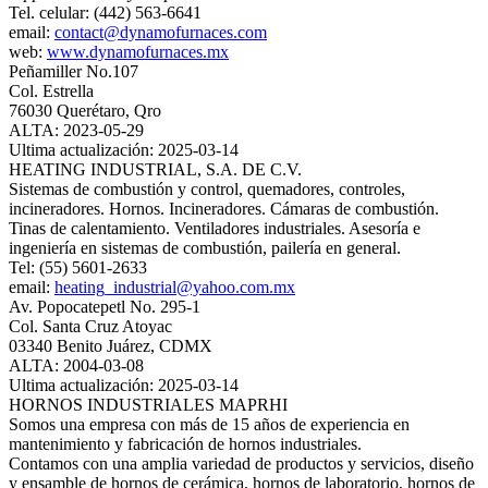
Tel. celular: (442) 563-6641
email:
contact@dynamofurnaces.com
web:
www.dynamofurnaces.mx
Peñamiller No.107
Col. Estrella
76030 Querétaro, Qro
ALTA: 2023-05-29
Ultima actualización: 2025-03-14
HEATING INDUSTRIAL, S.A. DE C.V.
Sistemas de combustión y control, quemadores, controles,
incineradores. Hornos. Incineradores. Cámaras de combustión.
Tinas de calentamiento. Ventiladores industriales. Asesoría e
ingeniería en sistemas de combustión, pailería en general.
Tel: (55) 5601-2633
email:
heating_industrial@yahoo.com.mx
Av. Popocatepetl No. 295-1
Col. Santa Cruz Atoyac
03340 Benito Juárez, CDMX
ALTA: 2004-03-08
Ultima actualización: 2025-03-14
HORNOS INDUSTRIALES MAPRHI
Somos una empresa con más de 15 años de experiencia en
mantenimiento y fabricación de hornos industriales.
Contamos con una amplia variedad de productos y servicios, diseño
y ensamble de hornos de cerámica, hornos de laboratorio, hornos de