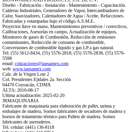
Diseño - Fabricación - Instalación - Mantenimiento - Capacitación.
Calderas Industriales, Generadores de Vapor, Intercambiadores de
Calor, Suavizadores, Calentadores de Agua / Aceite, Refacciones.
Fabricadas y estampadas bajo el código A.S.M.E.
Proyectos llave en mano, Mantenimientos preventivos / correctivos,
Calibraciones, Asesorías en campo, Actualización de equipos,
Monitoreo de gases de Combustión, Reducción de emisiones
contaminantes, Reducción de consumo de combustible,
Conversiones de combustible liquido y gas LP a gas natural.
Tel: (55) 5612-8434, (55) 5576-2818, (55) 5576-2838, (55) 5576-
5598
email:
cotizaciones@iapsamex.com
web:
www.iapsamex.com
Calz. de la Virgen Lote 2
Col. Presidentes Ejidales 2a. Sección
04470 Coyoacán, CDMX
ALTA: 2010-08-17
Ultima actualización: 2025-02-20
JRMAQUINARIA
Fabricante de maquinaria para elaboración de pallet, tarima y
embalajes de madera, Somos fabricantes de secadores de madera y
hornos de tratamiento térmico para Pallets de madera. Somos
fabricantes de aserraderos.
Tel. celular: (441) 136-8118