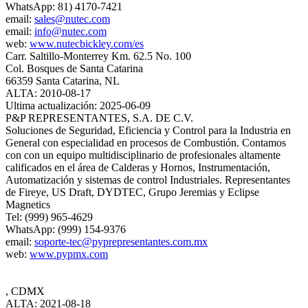
WhatsApp: 81) 4170-7421
email:
sales@nutec.com
email:
info@nutec.com
web:
www.nutecbickley.com/es
Carr. Saltillo-Monterrey Km. 62.5 No. 100
Col. Bosques de Santa Catarina
66359 Santa Catarina, NL
ALTA: 2010-08-17
Ultima actualización: 2025-06-09
P&P REPRESENTANTES, S.A. DE C.V.
Soluciones de Seguridad, Eficiencia y Control para la Industria en
General con especialidad en procesos de Combustión. Contamos
con con un equipo multidisciplinario de profesionales altamente
calificados en el área de Calderas y Hornos, Instrumentación,
Automatización y sistemas de control Industriales. Representantes
de Fireye, US Draft, DYDTEC, Grupo Jeremias y Eclipse
Magnetics
Tel: (999) 965-4629
WhatsApp: (999) 154-9376
email:
soporte-tec@pyprepresentantes.com.mx
web:
www.pypmx.com
, CDMX
ALTA: 2021-08-18