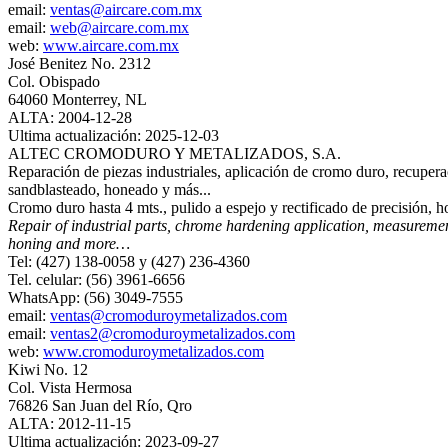
email:
ventas@aircare.com.mx
email:
web@aircare.com.mx
web:
www.aircare.com.mx
José Benitez No. 2312
Col. Obispado
64060 Monterrey, NL
ALTA: 2004-12-28
Ultima actualización: 2025-12-03
ALTEC CROMODURO Y METALIZADOS, S.A.
Reparación de piezas industriales, aplicación de cromo duro, recupera
sandblasteado, honeado y más...
Cromo duro hasta 4 mts., pulido a espejo y rectificado de precisión, 
Repair of industrial parts, chrome hardening application, measuremen
honing and more…
Tel: (427) 138-0058 y (427) 236-4360
Tel. celular: (56) 3961-6656
WhatsApp: (56) 3049-7555
email:
ventas@cromoduroymetalizados.com
email:
ventas2@cromoduroymetalizados.com
web:
www.cromoduroymetalizados.com
Kiwi No. 12
Col. Vista Hermosa
76826 San Juan del Río, Qro
ALTA: 2012-11-15
Ultima actualización: 2023-09-27