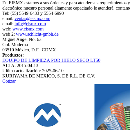
En EISMX estamos a sus órdenes y para atender sus requerimientos y 
electrónico nuestro personal altamente capacitado le atenderá, contamo
Tel: (55) 5549-6433 y 5554-6990
email:
ventas@eismx.com
email:
info@eismx.com
web:
www.eismx.com
web 2:
www.schlicht-gmbh.de
Miguel Angel No. 63
Col. Moderna
03510 México, D.F., CDMX
Productos:
EQUIPO DE LIMPIEZA POR HIELO SECO LT50
ALTA: 2015-04-13
Ultima actualización: 2025-06-10
KURIYAMA DE MEXICO, S. DE R.L. DE C.V.
Cotizar