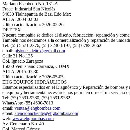
Mariano Escobedo No. 131-A
Fracc. Industrial San Nicolás
54030 Tlalnepantla de Baz, Edo Mex
ALTA: 2004-02-03
Ultima actualización: 2026-02-26
DETTEX
Nuestra compañia se dedica al diseño, fabricación, reparación y come
También nos dedicamos a la comercialización y reparación de unidade
Tel: (55) 5571-2376, (55) 3230-6197, (55) 6788-2662
email:
pistones.dettex@gmail.com
Calle 31 No.135
Col. Ignacio Zaragoza
15000 Venustiano Carranza, CDMX
ALTA: 2015-07-30
Ultima actualización: 2026-05-05
EHG EQUIPOS HIDRÁULICOS
Estamos especializados en el Diagnóstico y Reparación de bombas y m
el equipo y herramienta necesarios nos permiten ofrecer un servicio o
Tel: (55) 7591-9580, (55) 7591-9582
WhatsApp: (55) 4600-7813
email:
ventas@ehgbombas.com
email:
atencionacliente@ehgbombas.com
web:
www.ehgbombas.com
Av. Centenario No. 40
Col. Merced Gómez