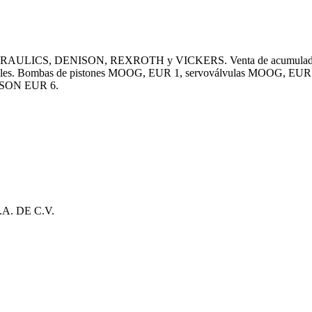
DRAULICS, DENISON, REXROTH y VICKERS. Venta de acumuladores, bom
móviles. Bombas de pistones MOOG, EUR 1, servoválvulas MOOG, EUR 
ISON EUR 6.
. DE C.V.