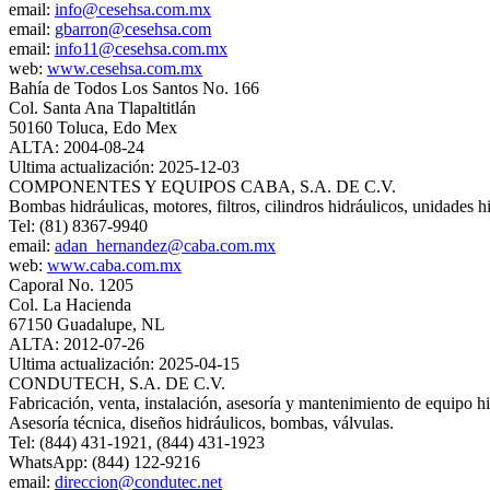
email:
info@cesehsa.com.mx
email:
gbarron@cesehsa.com
email:
info11@cesehsa.com.mx
web:
www.cesehsa.com.mx
Bahía de Todos Los Santos No. 166
Col. Santa Ana Tlapaltitlán
50160 Toluca, Edo Mex
ALTA: 2004-08-24
Ultima actualización: 2025-12-03
COMPONENTES Y EQUIPOS CABA, S.A. DE C.V.
Bombas hidráulicas, motores, filtros, cilindros hidráulicos, unidades h
Tel: (81) 8367-9940
email:
adan_hernandez@caba.com.mx
web:
www.caba.com.mx
Caporal No. 1205
Col. La Hacienda
67150 Guadalupe, NL
ALTA: 2012-07-26
Ultima actualización: 2025-04-15
CONDUTECH, S.A. DE C.V.
Fabricación, venta, instalación, asesoría y mantenimiento de equipo h
Asesoría técnica, diseños hidráulicos, bombas, válvulas.
Tel: (844) 431-1921, (844) 431-1923
WhatsApp: (844) 122-9216
email:
direccion@condutec.net