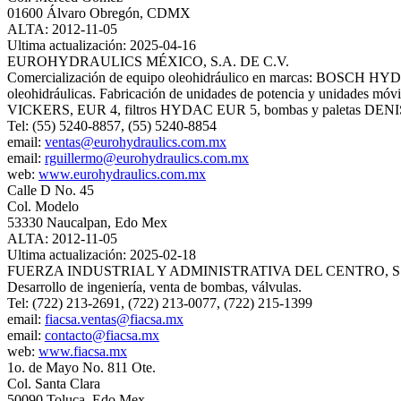
01600 Álvaro Obregón, CDMX
ALTA: 2012-11-05
Ultima actualización: 2025-04-16
EUROHYDRAULICS MÉXICO, S.A. DE C.V.
Comercialización de equipo oleohidráulico en marcas: BOSCH HY
oleohidráulicas. Fabricación de unidades de potencia y unidades 
VICKERS, EUR 4, filtros HYDAC EUR 5, bombas y paletas DEN
Tel: (55) 5240-8857, (55) 5240-8854
email:
ventas@eurohydraulics.com.mx
email:
rguillermo@eurohydraulics.com.mx
web:
www.eurohydraulics.com.mx
Calle D No. 45
Col. Modelo
53330 Naucalpan, Edo Mex
ALTA: 2012-11-05
Ultima actualización: 2025-02-18
FUERZA INDUSTRIAL Y ADMINISTRATIVA DEL CENTRO, S.A
Desarrollo de ingeniería, venta de bombas, válvulas.
Tel: (722) 213-2691, (722) 213-0077, (722) 215-1399
email:
fiacsa.ventas@fiacsa.mx
email:
contacto@fiacsa.mx
web:
www.fiacsa.mx
1o. de Mayo No. 811 Ote.
Col. Santa Clara
50090 Toluca, Edo Mex