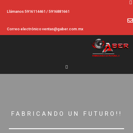
Llámanos 5916114461 / 5916881661
Correo electrónico ventas@gaber.com.mx
FABRICANDO UN FUTURO!!