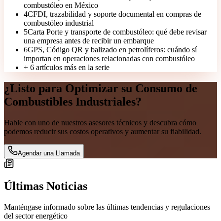
combustóleo en México
4
CFDI, trazabilidad y soporte documental en compras de
combustóleo industrial
5
Carta Porte y transporte de combustóleo: qué debe revisar
una empresa antes de recibir un embarque
6
GPS, Código QR y balizado en petrolíferos: cuándo sí
importan en operaciones relacionadas con combustóleo
+
6
artículos más en la serie
¿Listo para Optimizar su Consumo de
Combustibles Industriales?
Hable con uno de nuestros asesores técnicos y descubra cómo
podemos reducir sus costos operativos y aumentar su fiabilidad.
Agendar una Llamada
Últimas
Noticias
Manténgase informado sobre las últimas tendencias y regulaciones
del sector energético