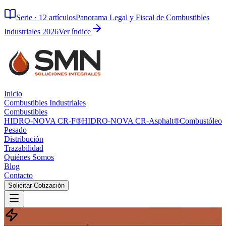
Serie ·
12
artículos
Panorama Legal y Fiscal de Combustibles
Industriales 2026
Ver índice
Inicio
Combustibles Industriales
Combustibles
HIDRO-NOVA CR-F®
HIDRO-NOVA CR-Asphalt®
Combustóleo
Pesado
Distribución
Trazabilidad
Quiénes Somos
Blog
Contacto
Solicitar Cotización