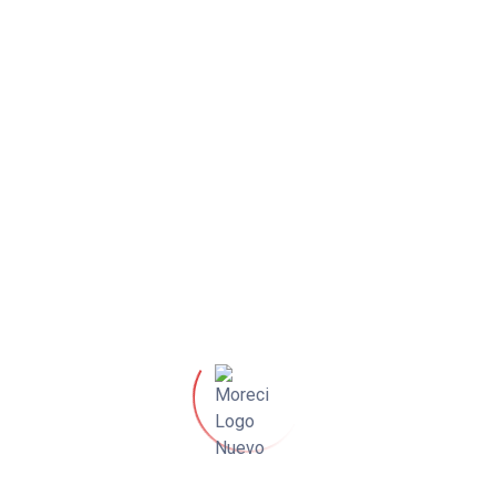
–
5 galones – MT5
5500 a 
18
RTÁTILES
BOMBAS DE AGUA
50 Watts
2″ – PP0100363
Contáctanos