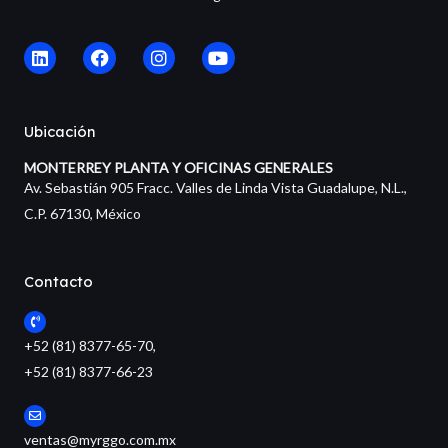
L
F
I
Y
i
a
n
o
n
c
s
u
k
e
t
t
e
b
a
u
Ubicación
d
o
g
b
i
o
r
e
MONTERREY PLANTA Y OFICINAS GENERALES
n
k
a
Av. Sebastián 905 Fracc. Valles de Linda Vista Guadalupe, N.L.,
m
C.P. 67130, México
Contacto
+52 (81) 8377-65-70,
+52 (81) 8377-66-23
ventas@myrggo.com.mx