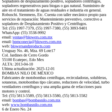
Sopladores de desplazamiento positivo, sopladores centrífugos,
sopladores regenerativos para biogas o gas natural. Suministro de
aire en el tratamiento de aguas residuales e industria en general.
Robuschi. Siemmens, Etc. Cuenta con taller mecánico propio para
servicios de reparación: Mantenimiento preventivo, correctivo a
sopladores de Desplazamiento Positivo y Centrífugos.
Tel: (55) 1997-7379, (55) 1997-7380, (55) 3093-9401
WhatsApp: (55) 3538-9992
email:
ventas@blowers.com.mx
email:
bpmconecta@blowers.com.mx
web:
blowersandproducts.com
Uruguay No. 46, Mza. 69 Lote17
Col. Jardines de Cerro Gordo
55100 Ecatepec, Edo Mex
ALTA: 2013-04-10
Ultima actualización: 2025-12-01
BOMBAS NILO DE MÉXICO
Fabricantes de motobombas centrífugas, recirculadoras, solubleras,
sotaneras, motobombas tipo cárcamo, reductores de velocidad, turbo
ventiladores centrífugos y una amplia gama de refacciones para
motores y control.
Tel: (55) 5813-5589, (55) 5813-5580, (55) 5813-5582
email:
bombas@bombasnilo.com.mx
web:
www.bombasnilo.com.mx
6 de Enero No. 24