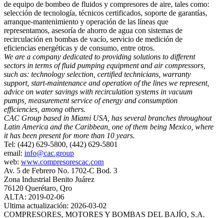
de equipo de bombeo de fluidos y compresores de aire, tales como:
selección de tecnología, técnicos certificados, soporte de garantías,
arranque-mantenimiento y operación de las líneas que
representamos, asesoría de ahorro de agua con sistemas de
recirculación en bombas de vacío, servicio de medición de
eficiencias energéticas y de consumo, entre otros.
We are a company dedicated to providing solutions to different
sectors in terms of fluid pumping equipment and air compressors,
such as: technology selection, certified technicians, warranty
support, start-maintenance and operation of the lines we represent,
advice on water savings with recirculation systems in vacuum
pumps, measurement service of energy and consumption
efficiencies, among others.
CAC Group based in Miami USA, has several branches throughout
Latin America and the Caribbean, one of them being Mexico, where
it has been present for more than 10 years.
Tel: (442) 629-5800, (442) 629-5801
email:
info@cac.group
web:
www.compresorescac.com
Av. 5 de Febrero No. 1702-C Bod. 3
Zona Industrial Benito Juárez
76120 Querétaro, Qro
ALTA: 2019-02-06
Ultima actualización: 2026-03-02
COMPRESORES, MOTORES Y BOMBAS DEL BAJÍO, S.A.