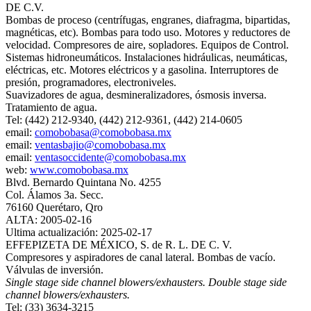
DE C.V.
Bombas de proceso (centrífugas, engranes, diafragma, bipartidas,
magnéticas, etc). Bombas para todo uso. Motores y reductores de
velocidad. Compresores de aire, sopladores. Equipos de Control.
Sistemas hidroneumáticos. Instalaciones hidráulicas, neumáticas,
eléctricas, etc. Motores eléctricos y a gasolina. Interruptores de
presión, programadores, electroniveles.
Suavizadores de agua, desmineralizadores, ósmosis inversa.
Tratamiento de agua.
Tel: (442) 212-9340, (442) 212-9361, (442) 214-0605
email:
comobobasa@comobobasa.mx
email:
ventasbajio@comobobasa.mx
email:
ventasoccidente@comobobasa.mx
web:
www.comobobasa.mx
Blvd. Bernardo Quintana No. 4255
Col. Álamos 3a. Secc.
76160 Querétaro, Qro
ALTA: 2005-02-16
Ultima actualización: 2025-02-17
EFFEPIZETA DE MÉXICO, S. de R. L. DE C. V.
Compresores y aspiradores de canal lateral. Bombas de vacío.
Válvulas de inversión.
Single stage side channel blowers/exhausters. Double stage side
channel blowers/exhausters.
Tel: (33) 3634-3215