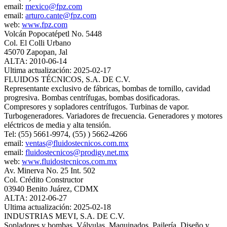
email:
mexico@fpz.com
email:
arturo.cante@fpz.com
web:
www.fpz.com
Volcán Popocatépetl No. 5448
Col. El Colli Urbano
45070 Zapopan, Jal
ALTA: 2010-06-14
Ultima actualización: 2025-02-17
FLUIDOS TÉCNICOS, S.A. DE C.V.
Representante exclusivo de fábricas, bombas de tornillo, cavidad
progresiva. Bombas centrífugas, bombas dosificadoras.
Compresores y sopladores centrífugos. Turbinas de vapor.
Turbogeneradores. Variadores de frecuencia. Generadores y motores
eléctricos de media y alta tensión.
Tel: (55) 5661-9974, (55) ) 5662-4266
email:
ventas@fluidostecnicos.com.mx
email:
fluidostecnicos@prodigy.net.mx
web:
www.fluidostecnicos.com.mx
Av. Minerva No. 25 Int. 502
Col. Crédito Constructor
03940 Benito Juárez, CDMX
ALTA: 2012-06-27
Ultima actualización: 2025-02-18
INDUSTRIAS MEVI, S.A. DE C.V.
Sopladores y bombas. Válvulas. Maquinados. Pailería. Diseño y