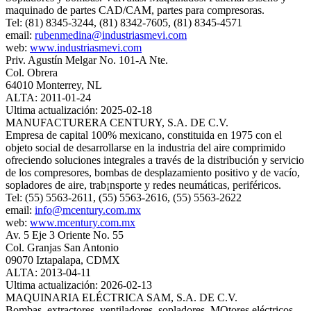
maquinado de partes CAD/CAM, partes para compresoras.
Tel: (81) 8345-3244, (81) 8342-7605, (81) 8345-4571
email:
rubenmedina@industriasmevi.com
web:
www.industriasmevi.com
Priv. Agustín Melgar No. 101-A Nte.
Col. Obrera
64010 Monterrey, NL
ALTA: 2011-01-24
Ultima actualización: 2025-02-18
MANUFACTURERA CENTURY, S.A. DE C.V.
Empresa de capital 100% mexicano, constituida en 1975 con el
objeto social de desarrollarse en la industria del aire comprimido
ofreciendo soluciones integrales a través de la distribución y servicio
de los compresores, bombas de desplazamiento positivo y de vacío,
sopladores de aire, trab¡nsporte y redes neumáticas, periféricos.
Tel: (55) 5563-2611, (55) 5563-2616, (55) 5563-2622
email:
info@mcentury.com.mx
web:
www.mcentury.com.mx
Av. 5 Eje 3 Oriente No. 55
Col. Granjas San Antonio
09070 Iztapalapa, CDMX
ALTA: 2013-04-11
Ultima actualización: 2026-02-13
MAQUINARIA ELÉCTRICA SAM, S.A. DE C.V.
Bombas, extractores, ventiladores, sopladores. MOtores eléctricos