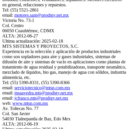
en general, refacciones y repuestos.
Tel: (55) 5521-2861
email:
motores.sam@prodigy.net.mx
Victoria No. 73-1
Col. Centro
06050 Cuauhtémoc, CDMX
ALTA: 2012-06-27
Ultima actualización: 2025-02-18
MTS SISTEMAS Y PROYECTOS, S.C.
Experiencia en la selección y aplicación de productos industriales
como son sopladores para aire y gases industriales, sistemas de
difusión de aire y sistemas de vacío en aplicaciones como plantas de
tratamiento de agua residual y potabilizadoras, transporte neumático,
mezclado de líquidos, bio gas, manejo de agua con sólidos, industria
alimenticia, etc.
Tel: (55) 5390-8331, (55) 5390-8366
email:
serviciotecnico@mtsp.com.mx
email:
msaavedra.mts@prodigy.net.mx
email:
jcfranco.mts@prodigy.net.mx
web:
www.mtsp.com.mx
Av. Toltecas No. 77
Col. San Javier
54030 Tlalnepantla de Baz, Edo Mex
ALTA: 2012-06-19