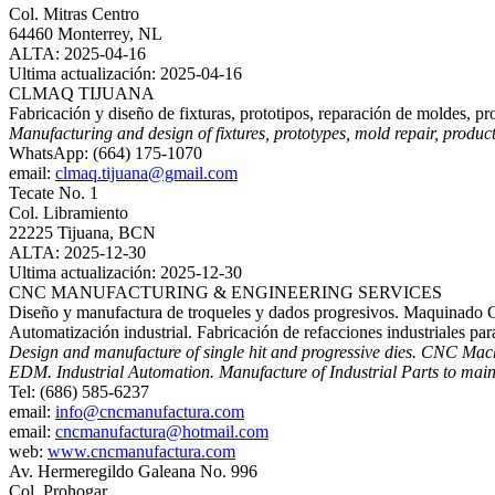
Col. Mitras Centro
64460 Monterrey, NL
ALTA: 2025-04-16
Ultima actualización: 2025-04-16
CLMAQ TIJUANA
Fabricación y diseño de fixturas, prototipos, reparación de moldes,
Manufacturing and design of fixtures, prototypes, mold repair, produ
WhatsApp: (664) 175-1070
email:
clmaq.tijuana@gmail.com
Tecate No. 1
Col. Libramiento
22225 Tijuana, BCN
ALTA: 2025-12-30
Ultima actualización: 2025-12-30
CNC MANUFACTURING & ENGINEERING SERVICES
Diseño y manufactura de troqueles y dados progresivos. Maquinado CN
Automatización industrial. Fabricación de refacciones industriales pa
Design and manufacture of single hit and progressive dies. CNC Mach
EDM. Industrial Automation. Manufacture of Industrial Parts to main
Tel: (686) 585-6237
email:
info@cncmanufactura.com
email:
cncmanufactura@hotmail.com
web:
www.cncmanufactura.com
Av. Hermeregildo Galeana No. 996
Col. Prohogar