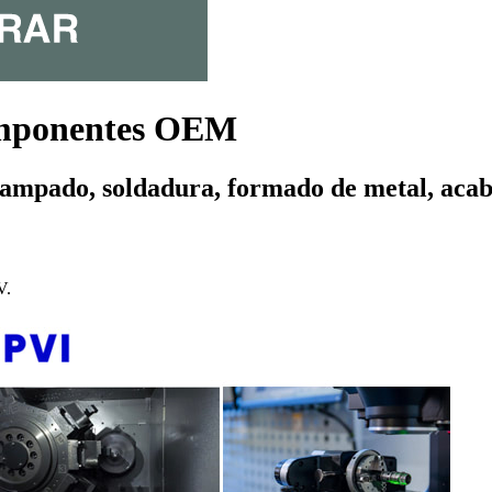
omponentes OEM
tampado, soldadura, formado de metal, aca
V.