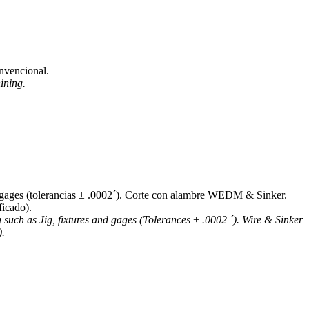
nvencional.
ining.
y gages (tolerancias ± .0002´). Corte con alambre WEDM & Sinker.
ficado).
uch as Jig, fixtures and gages (Tolerances ± .0002 ´). Wire & Sinker
).