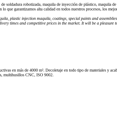
de soldadura robotizada, maquila de inyección de plástico, maquila de 
 lo que garantizamos alta calidad en todos nuestros procesos, los mejo
uila, plastic injection maquila, coatings, special paints and assemblie
ivery times and competitive prices in the market. It will be a pleasure 
tivas en más de 4000 m². Decoletaje en todo tipo de materiales y aca
os, multihusillos CNC, ISO 9002.