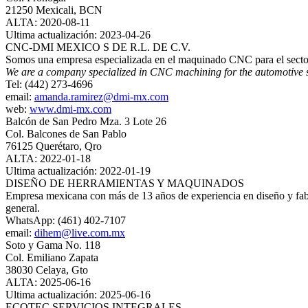
21250 Mexicali, BCN
ALTA: 2020-08-11
Ultima actualización: 2023-04-26
CNC-DMI MEXICO S DE R.L. DE C.V.
Somos una empresa especializada en el maquinado CNC para el sector a
We are a company specialized in CNC machining for the automotive sec
Tel: (442) 273-4696
email:
amanda.ramirez@dmi-mx.com
web:
www.dmi-mx.com
Balcón de San Pedro Mza. 3 Lote 26
Col. Balcones de San Pablo
76125 Querétaro, Qro
ALTA: 2022-01-18
Ultima actualización: 2022-01-19
DISEÑO DE HERRAMIENTAS Y MAQUINADOS
Empresa mexicana con más de 13 años de experiencia en diseño y fabri
general.
WhatsApp: (461) 402-7107
email:
dihem@live.com.mx
Soto y Gama No. 118
Col. Emiliano Zapata
38030 Celaya, Gto
ALTA: 2025-06-16
Ultima actualización: 2025-06-16
ECOTEC SERVICIOS INTEGRALES