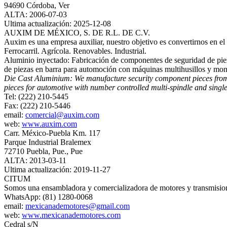
94690 Córdoba, Ver
ALTA: 2006-07-03
Ultima actualización: 2025-12-08
AUXIM DE MÉXICO, S. DE R.L. DE C.V.
Auxim es una empresa auxiliar, nuestro objetivo es convertirnos en el 
Ferrocarril. Agrícola. Renovables. Industrial.
Aluminio inyectado: Fabricación de componentes de seguridad de piez
de piezas en barra para automoción con máquinas multihusillos y mon
Die Cast Aluminium: We manufacture security component pieces from 0
pieces for automotive with number controlled multi-spindle and singl
Tel: (222) 210-5445
Fax: (222) 210-5446
email:
comercial@auxim.com
web:
www.auxim.com
Carr. México-Puebla Km. 117
Parque Industrial Bralemex
72710 Puebla, Pue., Pue
ALTA: 2013-03-11
Ultima actualización: 2019-11-27
CITUM
Somos una ensambladora y comercializadora de motores y transmision
WhatsApp: (81) 1280-0068
email:
mexicanademotores@gmail.com
web:
www.mexicanademotores.com
Cedral s/N