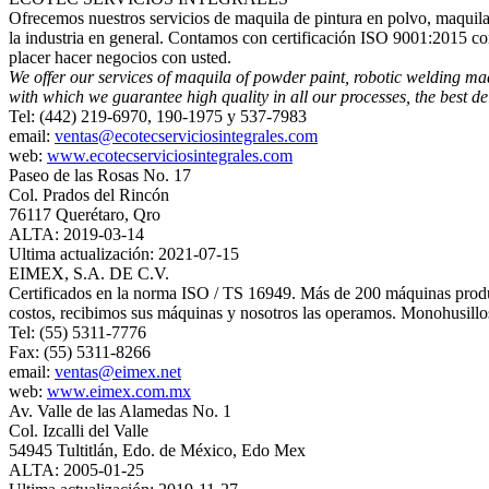
Ofrecemos nuestros servicios de maquila de pintura en polvo, maquila 
la industria en general. Contamos con certificación ISO 9001:2015 con
placer hacer negocios con usted.
We offer our services of maquila of powder paint, robotic welding maq
with which we guarantee high quality in all our processes, the best del
Tel: (442) 219-6970, 190-1975 y 537-7983
email:
ventas@ecotecserviciosintegrales.com
web:
www.ecotecserviciosintegrales.com
Paseo de las Rosas No. 17
Col. Prados del Rincón
76117 Querétaro, Qro
ALTA: 2019-03-14
Ultima actualización: 2021-07-15
EIMEX, S.A. DE C.V.
Certificados en la norma ISO / TS 16949. Más de 200 máquinas produc
costos, recibimos sus máquinas y nosotros las operamos. Monohusill
Tel: (55) 5311-7776
Fax: (55) 5311-8266
email:
ventas@eimex.net
web:
www.eimex.com.mx
Av. Valle de las Alamedas No. 1
Col. Izcalli del Valle
54945 Tultitlán, Edo. de México, Edo Mex
ALTA: 2005-01-25