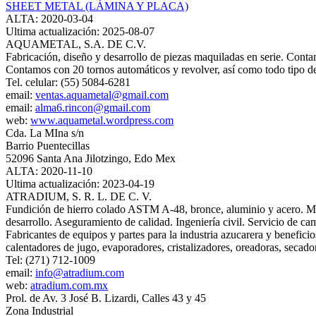
SHEET METAL (LÁMINA Y PLACA)
ALTA: 2020-03-04
Ultima actualización: 2025-08-07
AQUAMETAL, S.A. DE C.V.
Fabricación, diseño y desarrollo de piezas maquiladas en serie. Cont
Contamos con 20 tornos automáticos y revolver, así como todo tipo de
Tel. celular: (55) 5084-6281
email:
ventas.aquametal@gmail.com
email:
alma6.rincon@gmail.com
web:
www.aquametal.wordpress.com
Cda. La MIna s/n
Barrio Puentecillas
52096 Santa Ana Jilotzingo, Edo Mex
ALTA: 2020-11-10
Ultima actualización: 2023-04-19
ATRADIUM, S. R. L. DE C. V.
Fundición de hierro colado ASTM A-48, bronce, aluminio y acero. Maqu
desarrollo. Aseguramiento de calidad. Ingeniería civil. Servicio de c
Fabricantes de equipos y partes para la industria azucarera y beneficio
calentadores de jugo, evaporadores, cristalizadores, oreadoras, secador
Tel: (271) 712-1009
email:
info@atradium.com
web:
atradium.com.mx
Prol. de Av. 3 José B. Lizardi, Calles 43 y 45
Zona Industrial