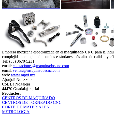
Empresa mexicana especializada en el
maquinado CNC
para la indu
complejidad, cumpliendo con los estándares más altos de calidad y efi
Tel: (33) 3670-5231
email:
cotizaciones@maquinadoscnc.com
email:
ventas@maquinadoscnc.com
web:
www.mpvi.mx
Ajonjolí No. 3869
Col. La Nogalera
44470 Guadalajara, Jal
Productos:
CENTROS DE MAQUINADO
CENTROS DE TORNEADO CNC
CORTE DE MATERIALES
METROLOGÍA