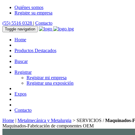
Quiénes somos
Registre su empresa
(55) 5516 0328
|
Contacto
Toggle navigation
Home
Productos Destacados
Buscar
Registrar
Registrar mi empresa
Registrar una exposición
Expos
Contacto
Home
|
Metalmecánica y Metalurgia
> SERVICIOS /
Maquinados-F
Maquinados-Fabricación de componentes OEM