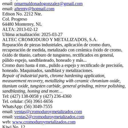
email:
omarmaldonadogonzalez@gmail.com
email:
aftemty@hotmail.com
Edison No. 2212 Nte.
Col. Progreso
64480 Monterrey, NL
ALTA: 2013-02-12
Ultima actualización: 2025-03-27
ALTEC CROMODURO Y METALIZADOS, S.A.
Reparación de piezas industriales, aplicación de cromo duro,
recuperación de medida, metalizado con cerámica óxido de cromo,
óxido de titanio, carburo de tungsteno, rectificados en general,
púlido espejo, sandblasteado, honeado y más...
Cromo duro hasta 4 mts., pulido a espejo y rectificado de precisión,
honeado. Maquinados, sandblast y metalizaciones.
Repair of industrial parts, chrome hardening application,
measurement recovery, metallizing with ceramic chromium oxide,
titanium oxide, tungsten carbide, general grinding, mirror polishing,
sandblasting, honing and more…
Tel: (427) 138-0058 y (427) 236-4360
Tel. celular: (56) 3961-6656
WhatsApp: (56) 3049-7555
email:
ventas@cromoduroymetalizados.com
email:
ventas2@cromoduroymetalizados.com
web:
www.cromoduroymetalizados.com
Kiwi No. 12