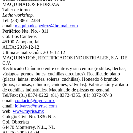
MAQUINADOS PEDROZA
Taller de torno.
Lathe workshop.
Tel: (33) 3861-2384
email:
maquinadospedroz@hotmail.com
Periférico Nte. No. 4811
Col. Los Canteros
45190 Zapopan, Jal
ALTA: 2019-12-12
Ultima actualización: 2019-12-12
MAQUINADOS, RECTIFICADOS INDUSTRIALES, S.A. DE
C.V.
Rectificado Cilíndrico entre centros y sin centros (rodillos, flechas,
vástagos, pernos, bujes, cuchillas circulares). Rectificado plano
(placas, lainas, moldes, soleras, cuchillas). Honeado ó bruñido
(tubos, camisas, cilindros, cañones, válvulas). Fabricación y afilado
de cuchillas industriales. Maquinado de piezas en general.
Tel/Fax: (81) 8374-0222, (81) 8372-4355, (81) 8372-0743
email:
contacto@myrisa.mx
email:
lolivares@myrisa.com
web:
www.myrisa.mx
Colegio Civil No. 1836 Nte.
Col. Obrerista
64470 Monterrey, N.L., NL
ALTA: 2005-01-04