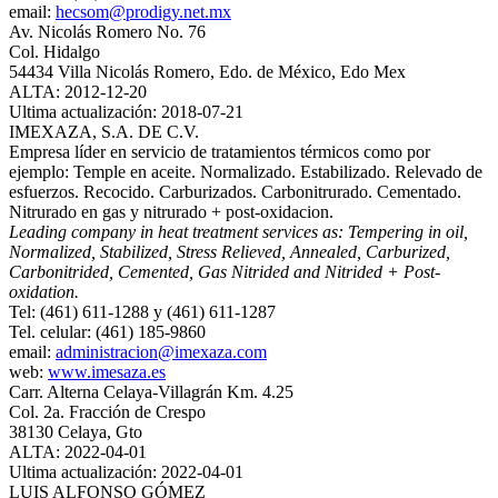
email:
hecsom@prodigy.net.mx
Av. Nicolás Romero No. 76
Col. Hidalgo
54434 Villa Nicolás Romero, Edo. de México, Edo Mex
ALTA: 2012-12-20
Ultima actualización: 2018-07-21
IMEXAZA, S.A. DE C.V.
Empresa líder en servicio de tratamientos térmicos como por
ejemplo: Temple en aceite. Normalizado. Estabilizado. Relevado de
esfuerzos. Recocido. Carburizados. Carbonitrurado. Cementado.
Nitrurado en gas y nitrurado + post‐oxidacion.
Leading company in heat treatment services as: Tempering in oil,
Normalized, Stabilized, Stress Relieved, Annealed, Carburized,
Carbonitrided, Cemented, Gas Nitrided and Nitrided + Post‐
oxidation.
Tel: (461) 611-1288 y (461) 611-1287
Tel. celular: (461) 185-9860
email:
administracion@imexaza.com
web:
www.imesaza.es
Carr. Alterna Celaya-Villagrán Km. 4.25
Col. 2a. Fracción de Crespo
38130 Celaya, Gto
ALTA: 2022-04-01
Ultima actualización: 2022-04-01
LUIS ALFONSO GÓMEZ