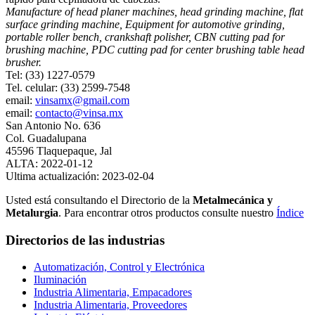
Manufacture of head planer machines, head grinding machine, flat
surface grinding machine, Equipment for automotive grinding,
portable roller bench, crankshaft polisher, CBN cutting pad for
brushing machine, PDC cutting pad for center brushing table head
brusher.
Tel: (33) 1227-0579
Tel. celular: (33) 2599-7548
email:
vinsamx@gmail.com
email:
contacto@vinsa.mx
San Antonio No. 636
Col. Guadalupana
45596 Tlaquepaque, Jal
ALTA: 2022-01-12
Ultima actualización: 2023-02-04
Usted está consultando el Directorio de la
Metalmecánica y
Metalurgia
. Para encontrar otros productos consulte nuestro
Índice
Directorios de las industrias
Automatización, Control y Electrónica
Iluminación
Industria Alimentaria, Empacadores
Industria Alimentaria, Proveedores