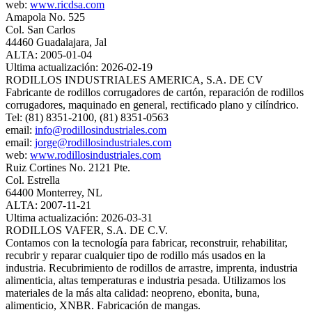
web:
www.ricdsa.com
Amapola No. 525
Col. San Carlos
44460 Guadalajara, Jal
ALTA: 2005-01-04
Ultima actualización: 2026-02-19
RODILLOS INDUSTRIALES AMERICA, S.A. DE CV
Fabricante de rodillos corrugadores de cartón, reparación de rodillos
corrugadores, maquinado en general, rectificado plano y cilíndrico.
Tel: (81) 8351-2100, (81) 8351-0563
email:
info@rodillosindustriales.com
email:
jorge@rodillosindustriales.com
web:
www.rodillosindustriales.com
Ruiz Cortines No. 2121 Pte.
Col. Estrella
64400 Monterrey, NL
ALTA: 2007-11-21
Ultima actualización: 2026-03-31
RODILLOS VAFER, S.A. DE C.V.
Contamos con la tecnología para fabricar, reconstruir, rehabilitar,
recubrir y reparar cualquier tipo de rodillo más usados en la
industria. Recubrimiento de rodillos de arrastre, imprenta, industria
alimenticia, altas temperaturas e industria pesada. Utilizamos los
materiales de la más alta calidad: neopreno, ebonita, buna,
alimenticio, XNBR. Fabricación de mangas.