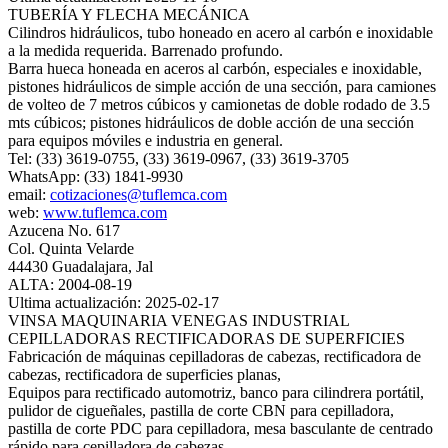
TUBERÍA Y FLECHA MECÁNICA
Cilindros hidráulicos, tubo honeado en acero al carbón e inoxidable
a la medida requerida. Barrenado profundo.
Barra hueca honeada en aceros al carbón, especiales e inoxidable,
pistones hidráulicos de simple acción de una sección, para camiones
de volteo de 7 metros cúbicos y camionetas de doble rodado de 3.5
mts cúbicos; pistones hidráulicos de doble acción de una sección
para equipos móviles e industria en general.
Tel: (33) 3619-0755, (33) 3619-0967, (33) 3619-3705
WhatsApp: (33) 1841-9930
email:
cotizaciones@tuflemca.com
web:
www.tuflemca.com
Azucena No. 617
Col. Quinta Velarde
44430 Guadalajara, Jal
ALTA: 2004-08-19
Ultima actualización: 2025-02-17
VINSA MAQUINARIA VENEGAS INDUSTRIAL
CEPILLADORAS RECTIFICADORAS DE SUPERFICIES
Fabricación de máquinas cepilladoras de cabezas, rectificadora de
cabezas, rectificadora de superficies planas,
Equipos para rectificado automotriz, banco para cilindrera portátil,
pulidor de cigueñales, pastilla de corte CBN para cepilladora,
pastilla de corte PDC para cepilladora, mesa basculante de centrado
rápido para cepilladora de cabezas.