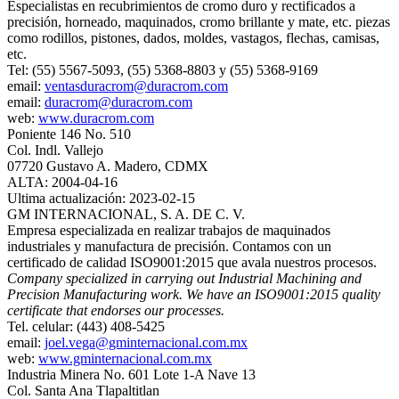
Especialistas en recubrimientos de cromo duro y rectificados a
precisión, horneado, maquinados, cromo brillante y mate, etc. piezas
como rodillos, pistones, dados, moldes, vastagos, flechas, camisas,
etc.
Tel: (55) 5567-5093, (55) 5368-8803 y (55) 5368-9169
email:
ventasduracrom@duracrom.com
email:
duracrom@duracrom.com
web:
www.duracrom.com
Poniente 146 No. 510
Col. Indl. Vallejo
07720 Gustavo A. Madero, CDMX
ALTA: 2004-04-16
Ultima actualización: 2023-02-15
GM INTERNACIONAL, S. A. DE C. V.
Empresa especializada en realizar trabajos de maquinados
industriales y manufactura de precisión. Contamos con un
certificado de calidad ISO9001:2015 que avala nuestros procesos.
Company specialized in carrying out Industrial Machining and
Precision Manufacturing work. We have an ISO9001:2015 quality
certificate that endorses our processes.
Tel. celular: (443) 408-5425
email:
joel.vega@gminternacional.com.mx
web:
www.gminternacional.com.mx
Industria Minera No. 601 Lote 1-A Nave 13
Col. Santa Ana Tlapaltitlan