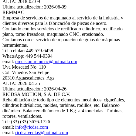
ALTA: 2018-02-09
Ultima actualización: 2026-06-09
REMMAC
Empresa de servicios de maquinado al servicio de la industria y
clientes diversos para la fabricación de piezas de acero.
Contando con los servicios de rectificado cilíndrico, rectificado
plano, torno fresadora, maquinado CNC, erosionado.
Contamos con el servicio de reparación de guías de máquinas
herramientas.
Tel. celular: 449 579-6458
WhatsApp: 449 544-9394
email:
precision.remmac@hotmail.com
Uva Moscatel No. 110
Col. Viñedos San Felipe
20310 Aguascalientes, Ags
ALTA: 2026-04-25
Ultima actualización: 2026-04-26
RICDSA MOTION, S.A. DE C.V.
Rehabilitación de todo tipo de elementos mecánicos, cigueñales,
cilindros hidráulicos, moldes, turbinas, rodillos, etc. Balanceo
dinámico. Balanceo dinámico de 1 Kg. a 4 toneladas. Turbinas,
rotores, ventiladores.
Tel: (33) (33) 3676-1726
email:
info@ricdsa.com
email:
ricdsa.ventas@hotmail.com