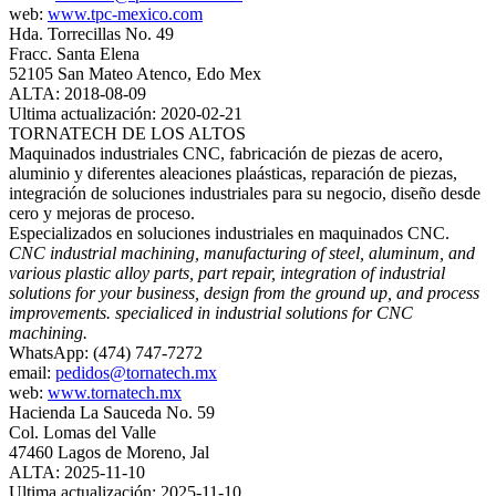
web:
www.tpc-mexico.com
Hda. Torrecillas No. 49
Fracc. Santa Elena
52105 San Mateo Atenco, Edo Mex
ALTA: 2018-08-09
Ultima actualización: 2020-02-21
TORNATECH DE LOS ALTOS
Maquinados industriales CNC, fabricación de piezas de acero,
aluminio y diferentes aleaciones plaásticas, reparación de piezas,
integración de soluciones industriales para su negocio, diseño desde
cero y mejoras de proceso.
Especializados en soluciones industriales en maquinados CNC.
CNC industrial machining, manufacturing of steel, aluminum, and
various plastic alloy parts, part repair, integration of industrial
solutions for your business, design from the ground up, and process
improvements. specialiced in industrial solutions for CNC
machining.
WhatsApp: (474) 747-7272
email:
pedidos@tornatech.mx
web:
www.tornatech.mx
Hacienda La Sauceda No. 59
Col. Lomas del Valle
47460 Lagos de Moreno, Jal
ALTA: 2025-11-10
Ultima actualización: 2025-11-10