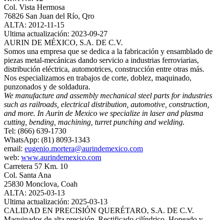
Col. Vista Hermosa
76826 San Juan del Río, Qro
ALTA: 2012-11-15
Ultima actualización: 2023-09-27
AURIN DE MÉXICO, S.A. DE C.V.
Somos una empresa que se dedica a la fabricación y ensamblado de
piezas metal-mecánicas dando servicio a industrias ferroviarias,
distribución eléctrica, automotrices, construcción entre otras más.
Nos especializamos en trabajos de corte, doblez, maquinado,
punzonados y de soldadura.
We manufacture and assembly mechanical steel parts for industries
such as railroads, electrical distribution, automotive, construction,
and more. In Aurin de Mexico we specialize in laser and plasma
cutting, bending, machining, turret punching and welding.
Tel: (866) 639-1730
WhatsApp: (81) 8093-1343
email:
eugenio.mortera@aurindemexico.com
web:
www.aurindemexico.com
Carretera 57 Km. 10
Col. Santa Ana
25830 Monclova, Coah
ALTA: 2025-03-13
Ultima actualización: 2025-03-13
CALIDAD EN PRECISIÓN QUERÉTARO, S.A. DE C.V.
Maquinados de alta precisión. Rectificado cilíndrico. Honeado y