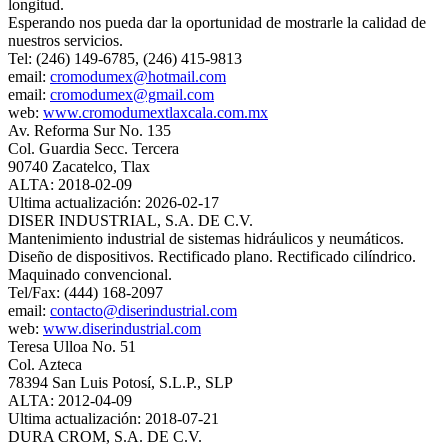
longitud.
Esperando nos pueda dar la oportunidad de mostrarle la calidad de
nuestros servicios.
Tel: (246) 149-6785, (246) 415-9813
email:
cromodumex@hotmail.com
email:
cromodumex@gmail.com
web:
www.cromodumextlaxcala.com.mx
Av. Reforma Sur No. 135
Col. Guardia Secc. Tercera
90740 Zacatelco, Tlax
ALTA: 2018-02-09
Ultima actualización: 2026-02-17
DISER INDUSTRIAL, S.A. DE C.V.
Mantenimiento industrial de sistemas hidráulicos y neumáticos.
Diseño de dispositivos. Rectificado plano. Rectificado cilíndrico.
Maquinado convencional.
Tel/Fax: (444) 168-2097
email:
contacto@diserindustrial.com
web:
www.diserindustrial.com
Teresa Ulloa No. 51
Col. Azteca
78394 San Luis Potosí, S.L.P., SLP
ALTA: 2012-04-09
Ultima actualización: 2018-07-21
DURA CROM, S.A. DE C.V.