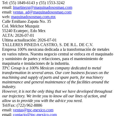
Tel: (55) 1849-6143 y (55) 1553-3242
email:
lmartinezg@maquinadososmaq.com
email:
ventas_ad@maquinadososmaq.com
web:
maquinadososmaq.com.mx
Calle Emiliano Zapata No. 35
Col. Melchor Muzquiz
55240 Ecatepec, Edo Mex
ALTA: 2026-07-01
Ultima actualización: 2026-07-01
TALLERES PINEDA CASTRO, S. DE R.L. DE C.V.
Empresa 100% mexicana dedicada a la transformación de metales
en varios rubros. Nuestra negocio central se enfoca en el maquinado
y suministro de partes y refacciones, para el mantenimiento de
maquinaria e instalaciones de la industria.
TPC Group is a 100% Mexican company dedicated to metal
transformation in several areas. Our core business focuses on the
machining and supply of parts and spare parts, for machinery
maintenance and general maintenance of the facilities around the
industry.
However, it is not the only thing that we have developed throughout
our trajectory. We invite you to know all our lines of action, and
allow us to provide you with the advice you need.
Tel/Fax: (722) 962-8886
email:
ventas@tpc-mexico.com
email:
contacto@tpc-mexico.com