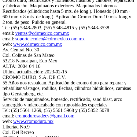
Cromo duro, rectificados y honeados, husillos y cañones, reparación
y fabricación. Maquinados exteriores. Maquinados internos.
Rectificados (cilindricos hasta 5 mts. de long.). Honeado (10 mm -
600 mm x 8 mts. de long.). Aplicación Cromo Duro 10 mts. long y
2 ton. de peso. Pulido en general.
Tel: (55) 5348-2803, (55) 5348-4815 y (55) 5348-3538
email:
ventas@cdrmexico.com.mx
email:
soportetecnico@cdrmexico.com.mx
web:
www.cdrmexico.com.mx
Av. Central No. 30
Col. Colinas de San Mateo
53218 Naucalpan, Edo Mex
ALTA: 2004-04-16
Ultima actualización: 2023-02-15
CROMO DURO, S.A. DE C.V.
55 Años nos respaldan. Aplicación de cromo duro para reparar y
rehabilitar vástagos, rodillos, flechas, cilindros hidráulicos, camisas
tipo Gerstenberg, etc.
Servicio de maquinados, honeado, rectificado, sand blast, arco
sumergido y microacabado con rugosidades especiales.
Tel: (55) 5561-1269, (55) 5561-5968 y (55) 5352-5078
email:
cromodurosadecv@gmail.com
web:
www.cromoduro.mx
Libertad No.9
Col. Del Recreo