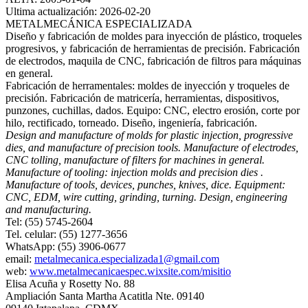
Ultima actualización: 2026-02-20
METALMECÁNICA ESPECIALIZADA
Diseño y fabricación de moldes para inyección de plástico, troqueles
progresivos, y fabricación de herramientas de precisión. Fabricación
de electrodos, maquila de CNC, fabricación de filtros para máquinas
en general.
Fabricación de herramentales: moldes de inyección y troqueles de
precisión. Fabricación de matricería, herramientas, dispositivos,
punzones, cuchillas, dados. Equipo: CNC, electro erosión, corte por
hilo, rectificado, torneado. Diseño, ingeniería, fabricación.
Design and manufacture of molds for plastic injection, progressive
dies, and manufacture of precision tools. Manufacture of electrodes,
CNC tolling, manufacture of filters for machines in general.
Manufacture of tooling: injection molds and precision dies .
Manufacture of tools, devices, punches, knives, dice. Equipment:
CNC, EDM, wire cutting, grinding, turning. Design, engineering
and manufacturing.
Tel: (55) 5745-2604
Tel. celular: (55) 1277-3656
WhatsApp: (55) 3906-0677
email:
metalmecanica.especializada1@gmail.com
web:
www.metalmecanicaespec.wixsite.com/misitio
Elisa Acuña y Rosetty No. 88
Ampliación Santa Martha Acatitla Nte. 09140