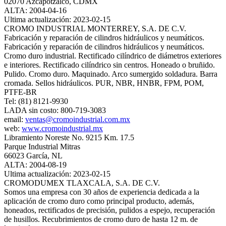
02070 Azcapotzalco, CDMX
ALTA: 2004-04-16
Ultima actualización: 2023-02-15
CROMO INDUSTRIAL MONTERREY, S.A. DE C.V.
Fabricación y reparación de cilindros hidráulicos y neumáticos.
Fabricación y reparación de cilindros hidráulicos y neumáticos.
Cromo duro industrial. Rectificado cilíndrico de diámetros exteriores
e interiores. Rectificado cilíndrico sin centros. Honeado o bruñido.
Pulido. Cromo duro. Maquinado. Arco sumergido soldadura. Barra
cromada. Sellos hidráulicos. PUR, NBR, HNBR, FPM, POM,
PTFE-BR
Tel: (81) 8121-9930
LADA sin costo: 800-719-3083
email:
ventas@cromoindustrial.com.mx
web:
www.cromoindustrial.mx
Libramiento Noreste No. 9215 Km. 17.5
Parque Industrial Mitras
66023 García, NL
ALTA: 2004-08-19
Ultima actualización: 2023-02-15
CROMODUMEX TLAXCALA, S.A. DE C.V.
Somos una empresa con 30 años de experiencia dedicada a la
aplicación de cromo duro como principal producto, además,
honeados, rectificados de precisión, pulidos a espejo, recuperación
de husillos. Recubrimientos de cromo duro de hasta 12 m. de