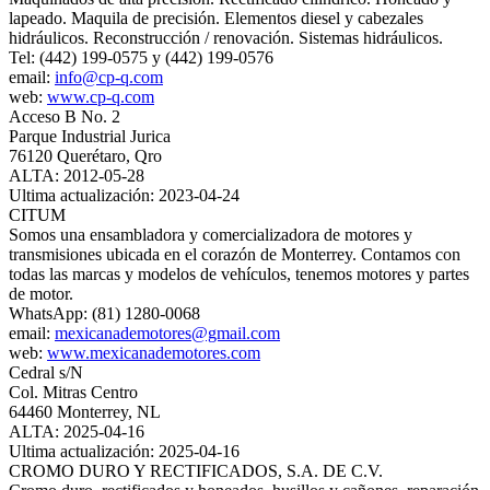
lapeado. Maquila de precisión. Elementos diesel y cabezales
hidráulicos. Reconstrucción / renovación. Sistemas hidráulicos.
Tel: (442) 199-0575 y (442) 199-0576
email:
info@cp-q.com
web:
www.cp-q.com
Acceso B No. 2
Parque Industrial Jurica
76120 Querétaro, Qro
ALTA: 2012-05-28
Ultima actualización: 2023-04-24
CITUM
Somos una ensambladora y comercializadora de motores y
transmisiones ubicada en el corazón de Monterrey. Contamos con
todas las marcas y modelos de vehículos, tenemos motores y partes
de motor.
WhatsApp: (81) 1280-0068
email:
mexicanademotores@gmail.com
web:
www.mexicanademotores.com
Cedral s/N
Col. Mitras Centro
64460 Monterrey, NL
ALTA: 2025-04-16
Ultima actualización: 2025-04-16
CROMO DURO Y RECTIFICADOS, S.A. DE C.V.