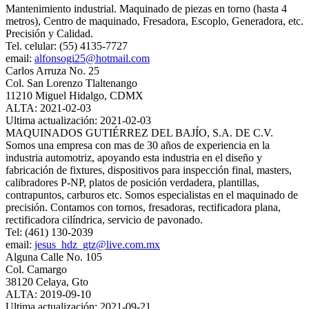
Mantenimiento industrial. Maquinado de piezas en torno (hasta 4
metros), Centro de maquinado, Fresadora, Escoplo, Generadora, etc.
Precisión y Calidad.
Tel. celular: (55) 4135-7727
email:
alfonsogi25@hotmail.com
Carlos Arruza No. 25
Col. San Lorenzo Tlaltenango
11210 Miguel Hidalgo, CDMX
ALTA: 2021-02-03
Ultima actualización: 2021-02-03
MAQUINADOS GUTIÉRREZ DEL BAJÍO, S.A. DE C.V.
Somos una empresa con mas de 30 años de experiencia en la
industria automotriz, apoyando esta industria en el diseño y
fabricación de fixtures, dispositivos para inspección final, masters,
calibradores P-NP, platos de posición verdadera, plantillas,
contrapuntos, carburos etc. Somos especialistas en el maquinado de
precisión. Contamos con tornos, fresadoras, rectificadora plana,
rectificadora cilíndrica, servicio de pavonado.
Tel: (461) 130-2039
email:
jesus_hdz_gtz@live.com.mx
Alguna Calle No. 105
Col. Camargo
38120 Celaya, Gto
ALTA: 2019-09-10
Ultima actualización: 2021-09-21