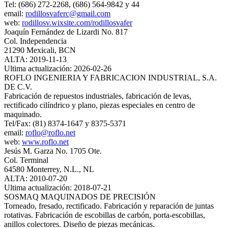
Tel: (686) 272-2268, (686) 564-9842 y 44
email:
rodillosvaferc@gmail.com
web:
rodillosv.wixsite.com/rodillosvafer
Joaquín Fernández de Lizardi No. 817
Col. Independencia
21290 Mexicali, BCN
ALTA: 2019-11-13
Ultima actualización: 2026-02-26
ROFLO INGENIERIA Y FABRICACION INDUSTRIAL, S.A.
DE C.V.
Fabricación de repuestos industriales, fabricación de levas,
rectificado cilíndrico y plano, piezas especiales en centro de
maquinado.
Tel/Fax: (81) 8374-1647 y 8375-5371
email:
roflo@roflo.net
web:
www.roflo.net
Jesús M. Garza No. 1705 Ote.
Col. Terminal
64580 Monterrey, N.L., NL
ALTA: 2010-07-20
Ultima actualización: 2018-07-21
SOSMAQ MAQUINADOS DE PRECISIÓN
Torneado, fresado, rectificado. Fabricación y reparación de juntas
rotativas. Fabricación de escobillas de carbón, porta-escobillas,
anillos colectores. Diseño de piezas mecánicas.