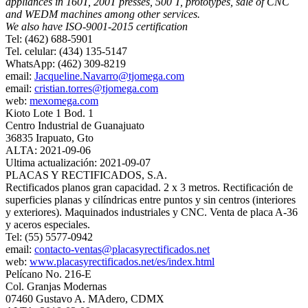
appliances in 160T, 200T presses, 500 T, prototypes, sale of CNC
and WEDM machines among other services.
We also have ISO‐9001‐2015 certification
Tel: (462) 688-5901
Tel. celular: (434) 135-5147
WhatsApp: (462) 309-8219
email:
Jacqueline.Navarro@tjomega.com
email:
cristian.torres@tjomega.com
web:
mexomega.com
Kioto Lote 1 Bod. 1
Centro Industrial de Guanajuato
36835 Irapuato, Gto
ALTA: 2021-09-06
Ultima actualización: 2021-09-07
PLACAS Y RECTIFICADOS, S.A.
Rectificados planos gran capacidad. 2 x 3 metros. Rectificación de
superficies planas y cilíndricas entre puntos y sin centros (interiores
y exteriores). Maquinados industriales y CNC. Venta de placa A-36
y aceros especiales.
Tel: (55) 5577-0942
email:
contacto-ventas@placasyrectificados.net
web:
www.placasyrectificados.net/es/index.html
Pelícano No. 216-E
Col. Granjas Modernas
07460 Gustavo A. MAdero, CDMX