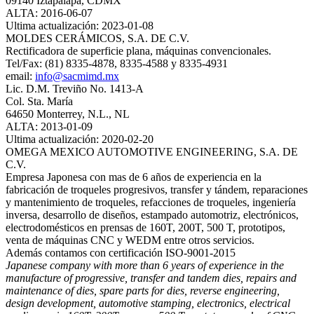
09140 Iztapalapa, CDMX
ALTA: 2016-06-07
Ultima actualización: 2023-01-08
MOLDES CERÁMICOS, S.A. DE C.V.
Rectificadora de superficie plana, máquinas convencionales.
Tel/Fax: (81) 8335-4878, 8335-4588 y 8335-4931
email:
info@sacmimd.mx
Lic. D.M. Treviño No. 1413-A
Col. Sta. María
64650 Monterrey, N.L., NL
ALTA: 2013-01-09
Ultima actualización: 2020-02-20
OMEGA MEXICO AUTOMOTIVE ENGINEERING, S.A. DE
C.V.
Empresa Japonesa con mas de 6 años de experiencia en la
fabricación de troqueles progresivos, transfer y tándem, reparaciones
y mantenimiento de troqueles, refacciones de troqueles, ingeniería
inversa, desarrollo de diseños, estampado automotriz, electrónicos,
electrodomésticos en prensas de 160T, 200T, 500 T, prototipos,
venta de máquinas CNC y WEDM entre otros servicios.
Además contamos con certificación ISO‐9001‐2015
Japanese company with more than 6 years of experience in the
manufacture of progressive, transfer and tandem dies, repairs and
maintenance of dies, spare parts for dies, reverse engineering,
design development, automotive stamping, electronics, electrical