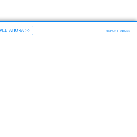
WEB AHORA >>
REPORT ABUSE
Automatizacion
Automatizamos tu línea productiva, 
instalamos PLC, robots, mecatronica