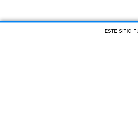
ESTE SITIO 
Maquinados
Maquinados en CNC en acero, plastico y 
resina

Ademas fabricamos MOLDES