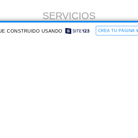
FUE CONSTRUIDO USANDO
CREA TU PÁGINA 
Paileria Industrial
Fabricación de racks de servicio, 
contenedores, tarimas, mesas de 
trabajo, todo en acero, aluminio o 
inoxidable, asi mismo tenemos racks 