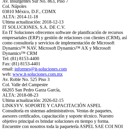
Av. Insurgentes Sur No. 863, Piso 7
Col. Nápoles
03810 México, D.F., CDMX
ALTA: 2014-11-18
Ultima actualización: 2018-12-13
IT SOLUCIONES, S.A. DE C.V.
En IT Soluciones ofrecemos software de planificación de recursos
empresariales (ERP) y gestión de relaciones con clientes (CRM), así
como consultoría y servicios de implementación de Microsoft
Dynamics™ NAV, Microsoft Dynamics™ AX y Microsoft
Dynamics™ CRM
Tel: (81) 8153-4400
Fax: (81) 8153-4401
email:
informes@it-soluciones.com
web:
www.it-soluciones.com.mx
Av. Roble No. 525 Piso 3
Col. Valle del Campestre
66265 San Pedro Garza García,
ALTA: 2018-08-23
Ultima actualización: 2026-02-15
LINKSYV. SOPORTE Y CAPACITACIÓN ASPEL
Consultoría en sistemas administrativos. Ventas de paquetes,
asesores certificados, capacitación y soporte técnico. Nuestro
objetivo principal es brindar soluciones en tiempo y forma.
Encuentre con nosotros toda la paquetería ASPEL SAE COI NOI