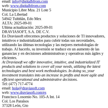
email:
info@digitalbfrom.com
web:
www.digitalbfrom.com
Municipio Libre Mza. 21 Lote 5
Col. La Libertad
54942 Tultitlán, Edo Mex
ALTA: 2025-09-01
Ultima actualización: 2025-09-01
DRAVIASOFT, S.A. DE C.V.
En Draviasoft ofrecemos productos y soluciones de TI innovadores,
intuitivos e industrializados para cubrir todas sus necesidades,
utilizando las últimas tecnologías y las mejores metodologías de
trabajo. Al hacerlo, su inversión se traduce en un aumento de las
ganancias y en decisiones administrativas y operativas más ágiles y
eficientes.
At Draviasoft we offer innovative, intuitive, and industrialized IT
products and solutions to cover all your needs, utilizing the latest
technologies and best work methodologies. In doing so, your
investment translates into an increase in profits and more agile and
efficient operational and administrative decisions.
Tel: (477) 717-4774
email:
hola@draviasoft.com
web:
www.draviasoft.com/es
Francisco Losornio No. 105-A Int. 14
Col. Los Paraísos
37328 León, Gto