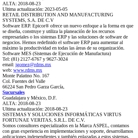
ALTA: 2018-08-23
Ultima actualización: 2023-05-05
RETAIL DISTRIBUTION AND MANUFACTURING
SYSTEMS, S.A. DE C.V
Software ERP. Epicor® ofrece un nuevo enfoque a la forma en que
se diseña, construye y utiliza la planeación de los recursos
empresariales o los sistemas ERP y las soluciones de software de
negocios. Hemos redefinido el software ERP para aumentar al
máximo la productividad en todas las áreas de su organización.
Software MES (Sistemas de Ejecución de Manufactura)
Tel: (81) 2127-6767 y 9627-3024
email:
jgomez@rdms.mx
web:
www.rdms.mx
Monte Palatino No. 167
Col. Fuentes del Valle
66224 San Pedro Garza García,
Sucursales
Guadalajara y México, D.F.
ALTA: 2018-08-23
Ultima actualización: 2018-08-23
SISTEMAS Y SOLUCIONES INFORMÁTICAS VIRTUS
FORTUNAE VERITAS, S.R.L. DE C.V.
Somos consultores especializados en la Marca ASPEL, contamos
con gran experiencia en implementaciones y soporte, desarrollamos
aplicaciones independientes y también enlazadas a estos sistemas,