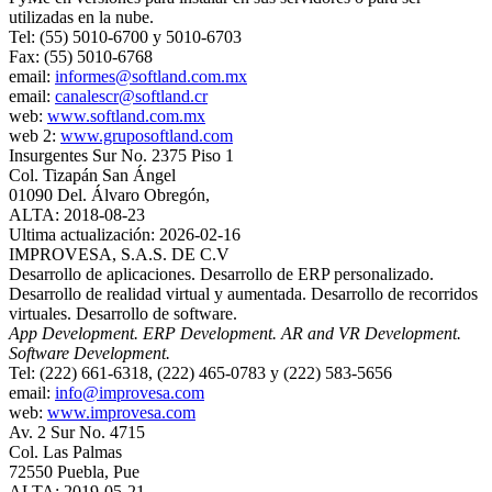
utilizadas en la nube.
Tel: (55) 5010-6700 y 5010-6703
Fax: (55) 5010-6768
email:
informes@softland.com.mx
email:
canalescr@softland.cr
web:
www.softland.com.mx
web 2:
www.gruposoftland.com
Insurgentes Sur No. 2375 Piso 1
Col. Tizapán San Ángel
01090 Del. Álvaro Obregón,
ALTA: 2018-08-23
Ultima actualización: 2026-02-16
IMPROVESA, S.A.S. DE C.V
Desarrollo de aplicaciones. Desarrollo de ERP personalizado.
Desarrollo de realidad virtual y aumentada. Desarrollo de recorridos
virtuales. Desarrollo de software.
App Development. ERP Development. AR and VR Development.
Software Development.
Tel: (222) 661-6318, (222) 465-0783 y (222) 583-5656
email:
info@improvesa.com
web:
www.improvesa.com
Av. 2 Sur No. 4715
Col. Las Palmas
72550 Puebla, Pue
ALTA: 2019-05-21