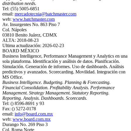
distribution needs.
Tel: (55) 5005-6851
email:
mercadotecnia@batchmaster.com
web:
www.batchmaster.com
Av. Insurgentes No. 863 Piso 7
Col. Nápoles
03810 Benito Juárez, CDMX
ALTA: 2018-08-23
Ultima actualización: 2026-02-23
BOARD MÉXICO
Business Intelligence, Performance Management y Analytics en una
sola plataforma. Identificación y análisis de datos. Planificación.
Simulación. Generación de informes. Uso de dashboards. Análisis
predictivos y avanzados. Scorecarding. Movilidad. Integración con
MS Office.
Business Intelligence. Budgeting. Planning & Forecasting.
Financial Consolidation. Profitability Analysis. Performance
Management. Strategy Management. Statutory Reporting.
Reporting. Analysis. Dashboards. Scorecards.
Tel: () 8596-8691 y 93
Fax: () 5272-0178
email:
info@board.com.mx
web:
www.board.com.mx
Durango No. 269 Piso 3
Col. Roma Norte