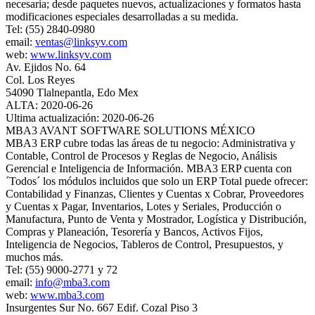
necesaria; desde paquetes nuevos, actualizaciones y formatos hasta
modificaciones especiales desarrolladas a su medida.
Tel: (55) 2840-0980
email:
ventas@linksyv.com
web:
www.linksyv.com
Av. Ejidos No. 64
Col. Los Reyes
54090 Tlalnepantla, Edo Mex
ALTA: 2020-06-26
Ultima actualización: 2020-06-26
MBA3 AVANT SOFTWARE SOLUTIONS MÉXICO
MBA3 ERP cubre todas las áreas de tu negocio: Administrativa y
Contable, Control de Procesos y Reglas de Negocio, Análisis
Gerencial e Inteligencia de Información. MBA3 ERP cuenta con
´Todos´ los módulos incluidos que solo un ERP Total puede ofrecer:
Contabilidad y Finanzas, Clientes y Cuentas x Cobrar, Proveedores
y Cuentas x Pagar, Inventarios, Lotes y Seriales, Producción o
Manufactura, Punto de Venta y Mostrador, Logística y Distribución,
Compras y Planeación, Tesorería y Bancos, Activos Fijos,
Inteligencia de Negocios, Tableros de Control, Presupuestos, y
muchos más.
Tel: (55) 9000-2771 y 72
email:
info@mba3.com
web:
www.mba3.com
Insurgentes Sur No. 667 Edif. Cozal Piso 3