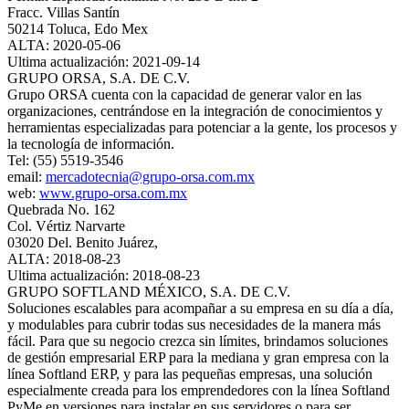
Fracc. Villas Santín
50214 Toluca, Edo Mex
ALTA: 2020-05-06
Ultima actualización: 2021-09-14
GRUPO ORSA, S.A. DE C.V.
Grupo ORSA cuenta con la capacidad de generar valor en las
organizaciones, centrándose en la integración de conocimientos y
herramientas especializadas para potenciar a la gente, los procesos y
la tecnología de información.
Tel: (55) 5519-3546
email:
mercadotecnia@grupo-orsa.com.mx
web:
www.grupo-orsa.com.mx
Quebrada No. 162
Col. Vértiz Narvarte
03020 Del. Benito Juárez,
ALTA: 2018-08-23
Ultima actualización: 2018-08-23
GRUPO SOFTLAND MÉXICO, S.A. DE C.V.
Soluciones escalables para acompañar a su empresa en su día a día,
y modulables para cubrir todas sus necesidades de la manera más
fácil. Para que su negocio crezca sin límites, brindamos soluciones
de gestión empresarial ERP para la mediana y gran empresa con la
línea Softland ERP, y para las pequeñas empresas, una solución
especialmente creada para los emprendedores con la línea Softland
PyMe en versiones para instalar en sus servidores o para ser