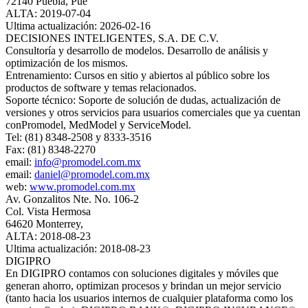
72140 Puebla, Pue
ALTA: 2019-07-04
Ultima actualización: 2026-02-16
DECISIONES INTELIGENTES, S.A. DE C.V.
Consultoría y desarrollo de modelos. Desarrollo de análisis y
optimización de los mismos.
Entrenamiento: Cursos en sitio y abiertos al público sobre los
productos de software y temas relacionados.
Soporte técnico: Soporte de solución de dudas, actualización de
versiones y otros servicios para usuarios comerciales que ya cuentan
conPromodel, MedModel y ServiceModel.
Tel: (81) 8348-2508 y 8333-3516
Fax: (81) 8348-2270
email:
info@promodel.com.mx
email:
daniel@promodel.com.mx
web:
www.promodel.com.mx
Av. Gonzalitos Nte. No. 106-2
Col. Vista Hermosa
64620 Monterrey,
ALTA: 2018-08-23
Ultima actualización: 2018-08-23
DIGIPRO
En DIGIPRO contamos con soluciones digitales y móviles que
generan ahorro, optimizan procesos y brindan un mejor servicio
(tanto hacia los usuarios internos de cualquier plataforma como los