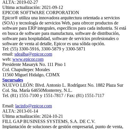
ALTA: 2019-02-27
Ultima actualización: 2021-09-12
EPICOR SOFTWARE CORPORATION
Epicor® utiliza una innovadora arquitectura orientada a servicios
(SOA) y tecnología de servicios Web, para ofrecer productos de
software para ERP integrales, específicos para cada industria. Si está
en busca de software para manufactura, software de distribución,
software para hospitalidad, software de servicios profesionales o
software de venta al detalle, Epicor es una sólida opción.
Tel: (55) 3300-5916, 3300-5879 y 3300-5871
email:
sdealba@epicor.com
web:
www.epicor.com
Presidente Masaryk No. 111 Piso 1
Col. Chapultepec Morales
11560 Miguel Hidalgo, CDMX
Sucursales
NUEVO LEÓN: Blvd. Antonio L. Rodríguez No. 1882 Plaza Sur
Col. Sta. María 64650Monterrey, N.L.
Tel. (81) 1551-7100 y 1551-7817 / Fax: (81) 1551-7117
Email:
lacinfo@epicor.com
ALTA: 2013-01-14
Ultima actualización: 2024-10-21
FILL GAP BUSINESS SYSTEMS, S.A. DE C.V.
Implantación de soluciones de gestión empresarial, punto de venta,