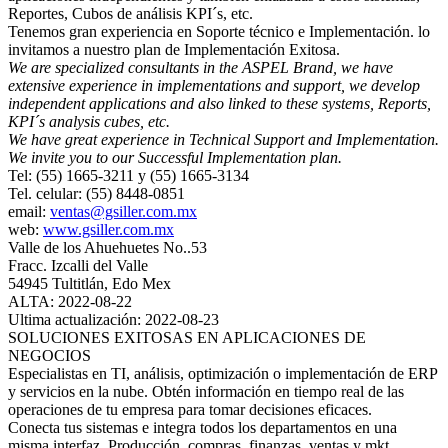
Reportes, Cubos de análisis KPI´s, etc.
Tenemos gran experiencia en Soporte técnico e Implementación. lo
invitamos a nuestro plan de Implementación Exitosa.
We are specialized consultants in the ASPEL Brand, we have
extensive experience in implementations and support, we develop
independent applications and also linked to these systems, Reports,
KPI´s analysis cubes, etc.
We have great experience in Technical Support and Implementation.
We invite you to our Successful Implementation plan.
Tel: (55) 1665-3211 y (55) 1665-3134
Tel. celular: (55) 8448-0851
email:
ventas@gsiller.com.mx
web:
www.gsiller.com.mx
Valle de los Ahuehuetes No..53
Fracc. Izcalli del Valle
54945 Tultitlán, Edo Mex
ALTA: 2022-08-22
Ultima actualización: 2022-08-23
SOLUCIONES EXITOSAS EN APLICACIONES DE
NEGOCIOS
Especialistas en TI, análisis, optimización o implementación de ERP
y servicios en la nube. Obtén información en tiempo real de las
operaciones de tu empresa para tomar decisiones eficaces.
Conecta tus sistemas e integra todos los departamentos en una
misma interfaz. Producción, compras, finanzas, ventas y mkt,