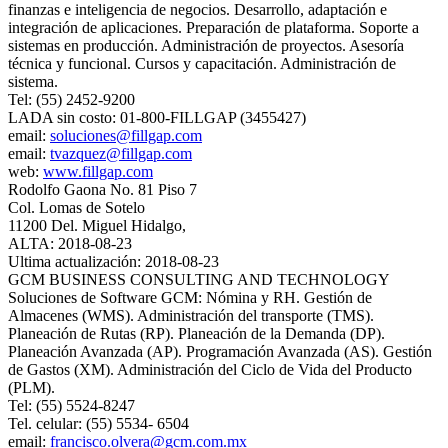
finanzas e inteligencia de negocios. Desarrollo, adaptación e
integración de aplicaciones. Preparación de plataforma. Soporte a
sistemas en producción. Administración de proyectos. Asesoría
técnica y funcional. Cursos y capacitación. Administración de
sistema.
Tel: (55) 2452-9200
LADA sin costo: 01-800-FILLGAP (3455427)
email:
soluciones@fillgap.com
email:
tvazquez@fillgap.com
web:
www.fillgap.com
Rodolfo Gaona No. 81 Piso 7
Col. Lomas de Sotelo
11200 Del. Miguel Hidalgo,
ALTA: 2018-08-23
Ultima actualización: 2018-08-23
GCM BUSINESS CONSULTING AND TECHNOLOGY
Soluciones de Software GCM: Nómina y RH. Gestión de
Almacenes (WMS). Administración del transporte (TMS).
Planeación de Rutas (RP). Planeación de la Demanda (DP).
Planeación Avanzada (AP). Programación Avanzada (AS). Gestión
de Gastos (XM). Administración del Ciclo de Vida del Producto
(PLM).
Tel: (55) 5524-8247
Tel. celular: (55) 5534- 6504
email:
francisco.olvera@gcm.com.mx