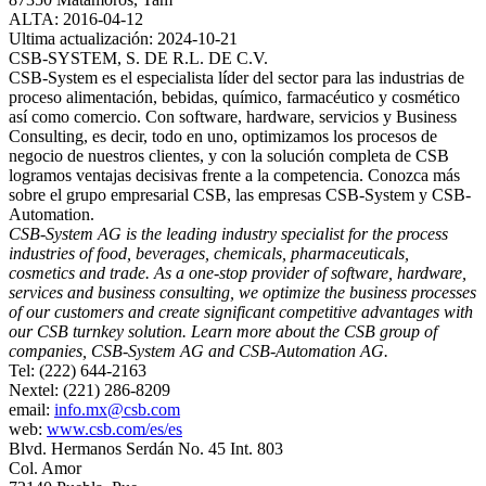
ALTA: 2016-04-12
Ultima actualización: 2024-10-21
CSB‐SYSTEM, S. DE R.L. DE C.V.
CSB‐System es el especialista líder del sector para las industrias de
proceso alimentación, bebidas, químico, farmacéutico y cosmético
así como comercio. Con software, hardware, servicios y Business
Consulting, es decir, todo en uno, optimizamos los procesos de
negocio de nuestros clientes, y con la solución completa de CSB
logramos ventajas decisivas frente a la competencia. Conozca más
sobre el grupo empresarial CSB, las empresas CSB‐System y CSB‐
Automation.
CSB‐System AG is the leading industry specialist for the process
industries of food, beverages, chemicals, pharmaceuticals,
cosmetics and trade. As a one‐stop provider of software, hardware,
services and business consulting, we optimize the business processes
of our customers and create significant competitive advantages with
our CSB turnkey solution. Learn more about the CSB group of
companies, CSB‐System AG and CSB‐Automation AG.
Tel: (222) 644-2163
Nextel: (221) 286-8209
email:
info.mx@csb.com
web:
www.csb.com/es/es
Blvd. Hermanos Serdán No. 45 Int. 803
Col. Amor