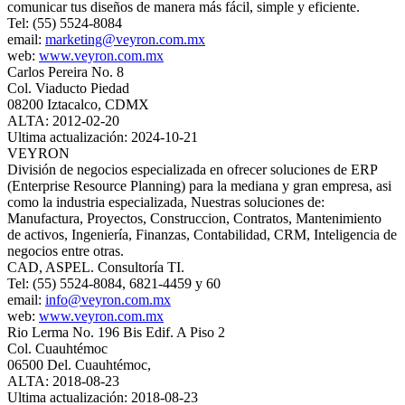
comunicar tus diseños de manera más fácil, simple y eficiente.
Tel: (55) 5524-8084
email:
marketing@veyron.com.mx
web:
www.veyron.com.mx
Carlos Pereira No. 8
Col. Viaducto Piedad
08200 Iztacalco, CDMX
ALTA: 2012-02-20
Ultima actualización: 2024-10-21
VEYRON
División de negocios especializada en ofrecer soluciones de ERP
(Enterprise Resource Planning) para la mediana y gran empresa, asi
como la industria especializada, Nuestras soluciones de:
Manufactura, Proyectos, Construccion, Contratos, Mantenimiento
de activos, Ingeniería, Finanzas, Contabilidad, CRM, Inteligencia de
negocios entre otras.
CAD, ASPEL. Consultoría TI.
Tel: (55) 5524-8084, 6821-4459 y 60
email:
info@veyron.com.mx
web:
www.veyron.com.mx
Rio Lerma No. 196 Bis Edif. A Piso 2
Col. Cuauhtémoc
06500 Del. Cuauhtémoc,
ALTA: 2018-08-23
Ultima actualización: 2018-08-23