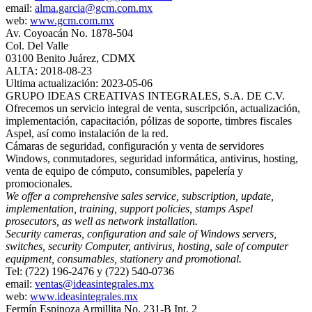
email:
alma.garcia@gcm.com.mx
web:
www.gcm.com.mx
Av. Coyoacán No. 1878-504
Col. Del Valle
03100 Benito Juárez, CDMX
ALTA: 2018-08-23
Ultima actualización: 2023-05-06
GRUPO IDEAS CREATIVAS INTEGRALES, S.A. DE C.V.
Ofrecemos un servicio integral de venta, suscripción, actualización,
implementación, capacitación, pólizas de soporte, timbres fiscales
Aspel, así como instalación de la red.
Cámaras de seguridad, configuración y venta de servidores
Windows, conmutadores, seguridad informática, antivirus, hosting,
venta de equipo de cómputo, consumibles, papelería y
promocionales.
We offer a comprehensive sales service, subscription, update,
implementation, training, support policies, stamps Aspel
prosecutors, as well as network installation.
Security cameras, configuration and sale of Windows servers,
switches, security Computer, antivirus, hosting, sale of computer
equipment, consumables, stationery and promotional.
Tel: (722) 196-2476 y (722) 540-0736
email:
ventas@ideasintegrales.mx
web:
www.ideasintegrales.mx
Fermín Espinoza Armillita No. 231-B Int. 2