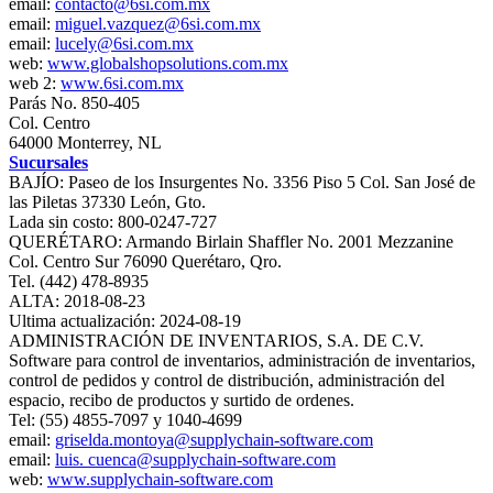
email:
contacto@6si.com.mx
email:
miguel.vazquez@6si.com.mx
email:
lucely@6si.com.mx
web:
www.globalshopsolutions.com.mx
web 2:
www.6si.com.mx
Parás No. 850-405
Col. Centro
64000 Monterrey, NL
Sucursales
BAJÍO: Paseo de los Insurgentes No. 3356 Piso 5 Col. San José de
las Piletas 37330 León, Gto.
Lada sin costo: 800-0247-727
QUERÉTARO: Armando Birlain Shaffler No. 2001 Mezzanine
Col. Centro Sur 76090 Querétaro, Qro.
Tel. (442) 478-8935
ALTA: 2018-08-23
Ultima actualización: 2024-08-19
ADMINISTRACIÓN DE INVENTARIOS, S.A. DE C.V.
Software para control de inventarios, administración de inventarios,
control de pedidos y control de distribución, administración del
espacio, recibo de productos y surtido de ordenes.
Tel: (55) 4855-7097 y 1040-4699
email:
griselda.montoya@supplychain-software.com
email:
luis. cuenca@supplychain-software.com
web:
www.supplychain-software.com