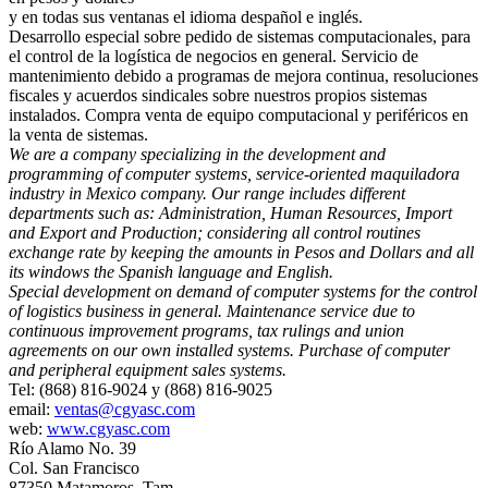
y en todas sus ventanas el idioma despañol e inglés.
Desarrollo especial sobre pedido de sistemas computacionales, para
el control de la logística de negocios en general. Servicio de
mantenimiento debido a programas de mejora continua, resoluciones
fiscales y acuerdos sindicales sobre nuestros propios sistemas
instalados. Compra venta de equipo computacional y periféricos en
la venta de sistemas.
We are a company specializing in the development and
programming of computer systems, service-oriented maquiladora
industry in Mexico company. Our range includes different
departments such as: Administration, Human Resources, Import
and Export and Production; considering all control routines
exchange rate by keeping the amounts in Pesos and Dollars and all
its windows the Spanish language and English.
Special development on demand of computer systems for the control
of logistics business in general. Maintenance service due to
continuous improvement programs, tax rulings and union
agreements on our own installed systems. Purchase of computer
and peripheral equipment sales systems.
Tel: (868) 816-9024 y (868) 816-9025
email:
ventas@cgyasc.com
web:
www.cgyasc.com
Río Alamo No. 39
Col. San Francisco
87350 Matamoros, Tam