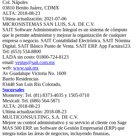
Col. Nápoles
03810 Benito Juárez, CDMX
ALTA: 2018-08-23
Ultima actualización: 2021-07-06
MICROSISTEMAS SAN LUIS, S.A. DE C.V.
SAIT Software Administrativo Integral es un sistema de cómputo
que le permite administrar y mejorar la organización de cualquier
empresa o negocio. SAIT Contabilidad Electrónica. SAIT Nómina
Digital. SAIT Básico Punto de Venta. SAIT ERP. App Factura123.
Tel: (653) 534-8800
LADA sin costo: 01800-724-8123
email:
ventas@sait.com.mx
web:
www.sait.mx
Av Guadalupe Victoria No. 1609
Barrio Residencias
83448 San Luis Río Colorado,
Sucursales
Monterrey: Tel. (81) 8373-4035 y 1505-0710
Mexicali: Tel. (686) 564-5871
ALTA: 2018-08-23
Ultima actualización: 2018-08-23
MULTICONSULTING, S.A. DE C.V.
Mejore su control administrativo y su servicio al cliente con Sage
MAS 500 ERP, un Software de Gestión Empresarial (ERP) que
integra todas las áreas de negocios, incluyendo finanzas,