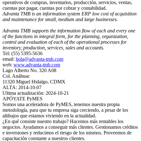
operativos de compras, inventarios, producción, servicios, ventas,
cuentas por pagar, cuentas por cobrar y contabilidad.
Advanta TMB is an information system ERP low cost of acquisition
and maintenance for small, medium and large businesses.
Advanta TMB supports the information flow of each and every one
of the functions in integral form, for the planning, organization,
control and evaluation of each of the operational processes for
inventory, production, services, sales and accounts.
Tel: (55) 5395-5636
email:
hola@advanta-tmb.com
web:
www.advanta-tmb.com
Lago Alberto No. 320 A08
Col. Anáhuac
11320 Miguel Hidalgo, CDMX
ALTA: 2014-10-07
Ultima actualización: 2024-10-21
APÓYATE PyMES
Somos una aceleradora de PyMES, tenemos nuestra propia
metodología, para que tu empresa siga creciendo, a pesar de los
altibajos que estamos viviendo en la actualidad.
¿En qué consiste nuestro trabajo? Hacemos más rentables los
negocios. Ayudamos a conseguir más clientes. Gestionamos créditos
e inversiones y reducimos el riesgo de los mismos. Proveemos de
capacitación constante a nuestros clientes.