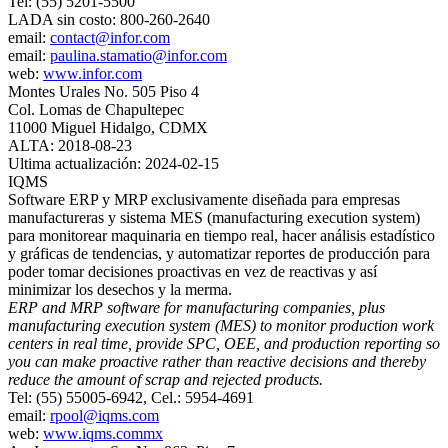
Tel: (55) 5201-5500
LADA sin costo: 800-260-2640
email:
contact@infor.com
email:
paulina.stamatio@infor.com
web:
www.infor.com
Montes Urales No. 505 Piso 4
Col. Lomas de Chapultepec
11000 Miguel Hidalgo, CDMX
ALTA: 2018-08-23
Ultima actualización: 2024-02-15
IQMS
Software ERP y MRP exclusivamente diseñada para empresas
manufactureras y sistema MES (manufacturing execution system)
para monitorear maquinaria en tiempo real, hacer análisis estadístico
y gráficas de tendencias, y automatizar reportes de producción para
poder tomar decisiones proactivas en vez de reactivas y así
minimizar los desechos y la merma.
ERP and MRP software for manufacturing companies, plus
manufacturing execution system (MES) to monitor production work
centers in real time, provide SPC, OEE, and production reporting so
you can make proactive rather than reactive decisions and thereby
reduce the amount of scrap and rejected products.
Tel: (55) 55005-6942, Cel.: 5954-4691
email:
rpool@iqms.com
web:
www.iqms.commx