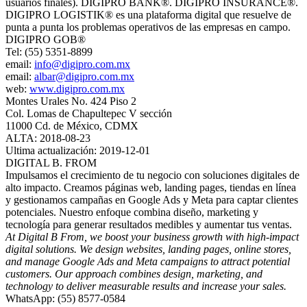
usuarios finales). DIGIPRO BANK®. DIGIPRO INSURANCE®.
DIGIPRO LOGISTIK® es una plataforma digital que resuelve de
punta a punta los problemas operativos de las empresas en campo.
DIGIPRO GOB®
Tel: (55) 5351-8899
email:
info@digipro.com.mx
email:
albar@digipro.com.mx
web:
www.digipro.com.mx
Montes Urales No. 424 Piso 2
Col. Lomas de Chapultepec V sección
11000 Cd. de México, CDMX
ALTA: 2018-08-23
Ultima actualización: 2019-12-01
DIGITAL B. FROM
Impulsamos el crecimiento de tu negocio con soluciones digitales de
alto impacto. Creamos páginas web, landing pages, tiendas en línea
y gestionamos campañas en Google Ads y Meta para captar clientes
potenciales. Nuestro enfoque combina diseño, marketing y
tecnología para generar resultados medibles y aumentar tus ventas.
At Digital B From, we boost your business growth with high-impact
digital solutions. We design websites, landing pages, online stores,
and manage Google Ads and Meta campaigns to attract potential
customers. Our approach combines design, marketing, and
technology to deliver measurable results and increase your sales.
WhatsApp: (55) 8577-0584