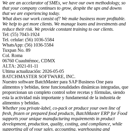
We are an accelarator of SMEs, we have our own methodology, so
that your company continues to grow, despite the ups and downs
that we are experiencing today.
What does our work consist of? We make business more profitable.
We help to get more clients. We manage loans and investments and
reduce their risk. We provide constant training to our clients.
Tel: (55) 7043-1924
Tel. celular: (56) 1036-5584
WhatsApp: (56) 1036-5584
Tuxpan No. 89
Col. Roma
06760 Cuauhtémoc, CDMX
ALTA: 2021-01-11
Ultima actualización: 2026-05-05
BATCHMASTER SOFTWARE, INC.
Nuestro software BatchMaster para SAP Business One para
alimentos y bebidas, tiene funcionalidades dinámicas integradas, que
proporcionan un completo control sobre recetas y fórmulas, siendo
esta la actividad más importante y fundamental de la industria de
alimentos y bebidas.
Whether you private-label, co-pack or produce your own line of
fresh, frozen or prepared food products, BatchMaster ERP for Food
supports your unique manufacturing requirements in product
development, production, quality, costing, and compliance, while
supporting all of your sales, accounting, warehousing and