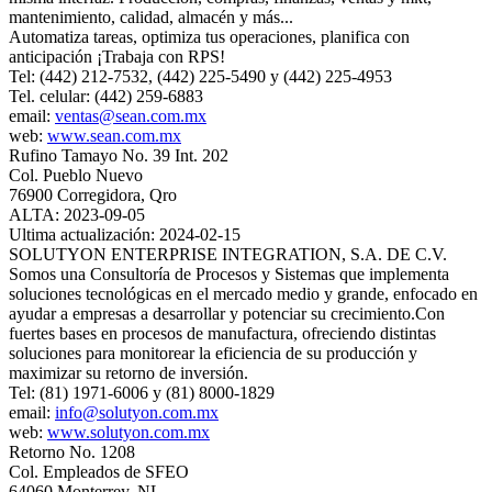
mantenimiento, calidad, almacén y más...
Automatiza tareas, optimiza tus operaciones, planifica con
anticipación ¡Trabaja con RPS!
Tel: (442) 212-7532, (442) 225-5490 y (442) 225-4953
Tel. celular: (442) 259-6883
email:
ventas@sean.com.mx
web:
www.sean.com.mx
Rufino Tamayo No. 39 Int. 202
Col. Pueblo Nuevo
76900 Corregidora, Qro
ALTA: 2023-09-05
Ultima actualización: 2024-02-15
SOLUTYON ENTERPRISE INTEGRATION, S.A. DE C.V.
Somos una Consultoría de Procesos y Sistemas que implementa
soluciones tecnológicas en el mercado medio y grande, enfocado en
ayudar a empresas a desarrollar y potenciar su crecimiento.Con
fuertes bases en procesos de manufactura, ofreciendo distintas
soluciones para monitorear la eficiencia de su producción y
maximizar su retorno de inversión.
Tel: (81) 1971-6006 y (81) 8000-1829
email:
info@solutyon.com.mx
web:
www.solutyon.com.mx
Retorno No. 1208
Col. Empleados de SFEO
64060 Monterrey, NL