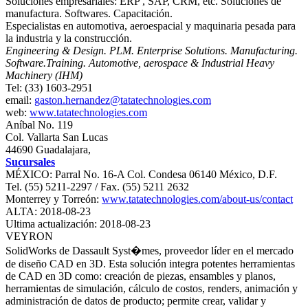
Soluciones empresariales: ERP , SAP, CRM, etc. Soluciones de
manufactura. Softwares. Capacitación.
Especialistas en automotiva, aeroespacial y maquinaria pesada para
la industria y la construcción.
Engineering & Design. PLM. Enterprise Solutions. Manufacturing.
Software.Training. Automotive, aerospace & Industrial Heavy
Machinery (IHM)
Tel: (33) 1603-2951
email:
gaston.hernandez@tatatechnologies.com
web:
www.tatatechnologies.com
Aníbal No. 119
Col. Vallarta San Lucas
44690 Guadalajara,
Sucursales
MÉXICO: Parral No. 16-A Col. Condesa 06140 México, D.F.
Tel. (55) 5211-2297 / Fax. (55) 5211 2632
Monterrey y Torreón:
www.tatatechnologies.com/about-us/contact
ALTA: 2018-08-23
Ultima actualización: 2018-08-23
VEYRON
SolidWorks de Dassault Syst�mes, proveedor líder en el mercado
de diseño CAD en 3D. Esta solución integra potentes herramientas
de CAD en 3D como: creación de piezas, ensambles y planos,
herramientas de simulación, cálculo de costos, renders, animación y
administración de datos de producto; permite crear, validar y