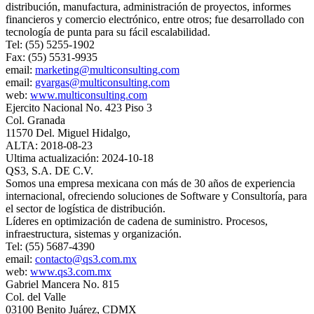
distribución, manufactura, administración de proyectos, informes
financieros y comercio electrónico, entre otros; fue desarrollado con
tecnología de punta para su fácil escalabilidad.
Tel: (55) 5255-1902
Fax: (55) 5531-9935
email:
marketing@multiconsulting.com
email:
gvargas@multiconsulting.com
web:
www.multiconsulting.com
Ejercito Nacional No. 423 Piso 3
Col. Granada
11570 Del. Miguel Hidalgo,
ALTA: 2018-08-23
Ultima actualización: 2024-10-18
QS3, S.A. DE C.V.
Somos una empresa mexicana con más de 30 años de experiencia
internacional, ofreciendo soluciones de Software y Consultoría, para
el sector de logística de distribución.
Líderes en optimización de cadena de suministro. Procesos,
infraestructura, sistemas y organización.
Tel: (55) 5687-4390
email:
contacto@qs3.com.mx
web:
www.qs3.com.mx
Gabriel Mancera No. 815
Col. del Valle
03100 Benito Juárez, CDMX