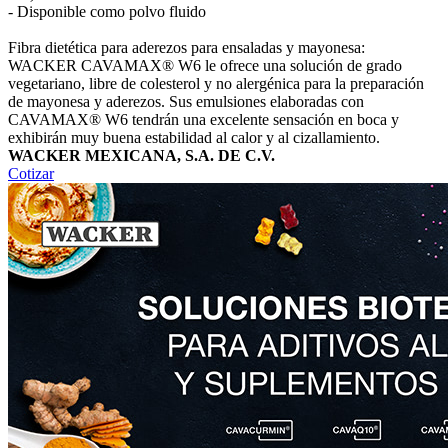
- Disponible como polvo fluido
Fibra dietética para aderezos para ensaladas y mayonesa:
WACKER CAVAMAX® W6 le ofrece una solución de grado
vegetariano, libre de colesterol y no alergénica para la preparación
de mayonesa y aderezos. Sus emulsiones elaboradas con
CAVAMAX® W6 tendrán una excelente sensación en boca y
exhibirán muy buena estabilidad al calor y al cizallamiento.
WACKER MEXICANA, S.A. DE C.V.
Cotizar