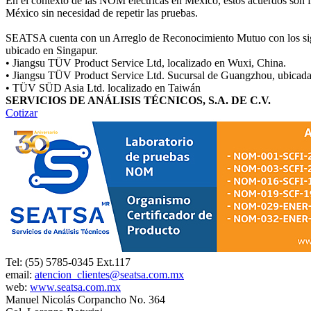
En el contexto de las NOM eléctricas en México, estos acuerdos son fu
México sin necesidad de repetir las pruebas.
SEATSA cuenta con un Arreglo de Reconocimiento Mutuo con los sigui
ubicado en Singapur.
• Jiangsu TÜV Product Service Ltd, localizado en Wuxi, China.
• Jiangsu TÜV Product Service Ltd. Sucursal de Guangzhou, ubicad
• TÜV SÜD Asia Ltd. localizado en Taiwán
SERVICIOS DE ANÁLISIS TÉCNICOS, S.A. DE C.V.
Cotizar
Tel: (55) 5785-0345 Ext.117
email:
atencion_clientes@seatsa.com.mx
web:
www.seatsa.com.mx
Manuel Nicolás Corpancho No. 364