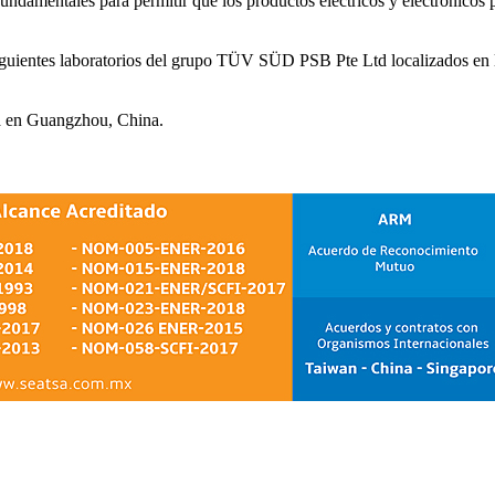
ndamentales para permitir que los productos eléctricos y electrónicos 
entes laboratorios del grupo TÜV SÜD PSB Pte Ltd localizados en la 
a en Guangzhou, China.