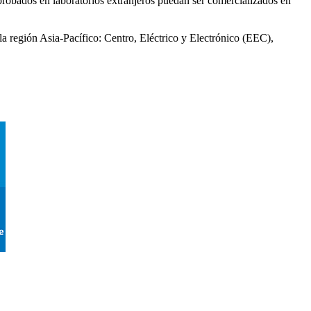
probados en laboratorios extranjeros puedan ser comercializados en
región Asia-Pacífico: Centro, Eléctrico y Electrónico (EEC),