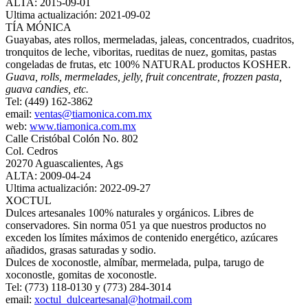
ALTA: 2015-09-01
Ultima actualización: 2021-09-02
TÍA MÓNICA
Guayabas, ates rollos, mermeladas, jaleas, concentrados, cuadritos,
tronquitos de leche, viboritas, rueditas de nuez, gomitas, pastas
congeladas de frutas, etc 100% NATURAL productos KOSHER.
Guava, rolls, mermelades, jelly, fruit concentrate, frozzen pasta,
guava candies, etc.
Tel: (449) 162-3862
email:
ventas@tiamonica.com.mx
web:
www.tiamonica.com.mx
Calle Cristóbal Colón No. 802
Col. Cedros
20270 Aguascalientes, Ags
ALTA: 2009-04-24
Ultima actualización: 2022-09-27
XOCTUL
Dulces artesanales 100% naturales y orgánicos. Libres de
conservadores. Sin norma 051 ya que nuestros productos no
exceden los límites máximos de contenido energético, azúcares
añadidos, grasas saturadas y sodio.
Dulces de xoconostle, almíbar, mermelada, pulpa, tarugo de
xoconostle, gomitas de xoconostle.
Tel: (773) 118-0130 y (773) 284-3014
email:
xoctul_dulceartesanal@hotmail.com