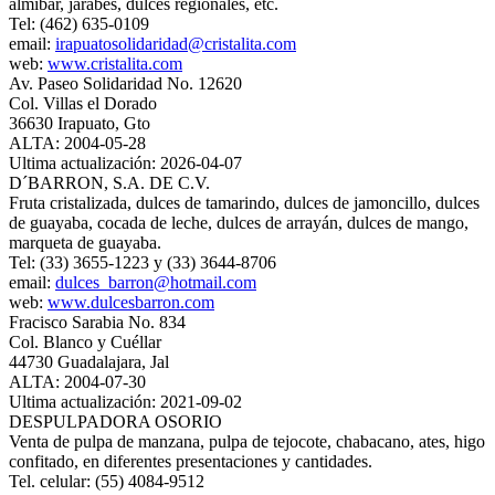
almíbar, jarabes, dulces regionales, etc.
Tel: (462) 635-0109
email:
irapuatosolidaridad@cristalita.com
web:
www.cristalita.com
Av. Paseo Solidaridad No. 12620
Col. Villas el Dorado
36630 Irapuato, Gto
ALTA: 2004-05-28
Ultima actualización: 2026-04-07
D´BARRON, S.A. DE C.V.
Fruta cristalizada, dulces de tamarindo, dulces de jamoncillo, dulces
de guayaba, cocada de leche, dulces de arrayán, dulces de mango,
marqueta de guayaba.
Tel: (33) 3655-1223 y (33) 3644-8706
email:
dulces_barron@hotmail.com
web:
www.dulcesbarron.com
Fracisco Sarabia No. 834
Col. Blanco y Cuéllar
44730 Guadalajara, Jal
ALTA: 2004-07-30
Ultima actualización: 2021-09-02
DESPULPADORA OSORIO
Venta de pulpa de manzana, pulpa de tejocote, chabacano, ates, higo
confitado, en diferentes presentaciones y cantidades.
Tel. celular: (55) 4084-9512