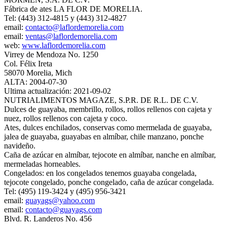
Fábrica de ates LA FLOR DE MORELIA.
Tel: (443) 312-4815 y (443) 312-4827
email:
contacto@laflordemorelia.com
email:
ventas@laflordemorelia.com
web:
www.laflordemorelia.com
Virrey de Mendoza No. 1250
Col. Félix Ireta
58070 Morelia, Mich
ALTA: 2004-07-30
Ultima actualización: 2021-09-02
NUTRIALIMENTOS MAGAZE, S.P.R. DE R.L. DE C.V.
Dulces de guayaba, membrillo, rollos, rollos rellenos con cajeta y
nuez, rollos rellenos con cajeta y coco.
Ates, dulces enchilados, conservas como mermelada de guayaba,
jalea de guayaba, guayabas en almíbar, chile manzano, ponche
navideño.
Caña de azúcar en almíbar, tejocote en almíbar, nanche en almíbar,
mermeladas horneables.
Congelados: en los congelados tenemos guayaba congelada,
tejocote congelado, ponche congelado, caña de azúcar congelada.
Tel: (495) 119-3424 y (495) 956-3421
email:
guayags@yahoo.com
email:
contacto@guayags.com
Blvd. R. Landeros No. 456