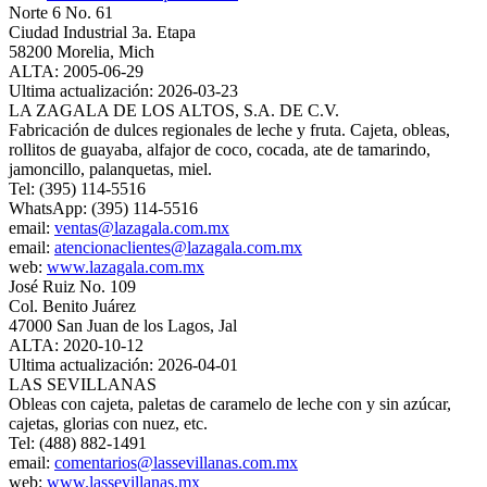
Norte 6 No. 61
Ciudad Industrial 3a. Etapa
58200 Morelia, Mich
ALTA: 2005-06-29
Ultima actualización: 2026-03-23
LA ZAGALA DE LOS ALTOS, S.A. DE C.V.
Fabricación de dulces regionales de leche y fruta. Cajeta, obleas,
rollitos de guayaba, alfajor de coco, cocada, ate de tamarindo,
jamoncillo, palanquetas, miel.
Tel: (395) 114-5516
WhatsApp: (395) 114-5516
email:
ventas@lazagala.com.mx
email:
atencionaclientes@lazagala.com.mx
web:
www.lazagala.com.mx
José Ruiz No. 109
Col. Benito Juárez
47000 San Juan de los Lagos, Jal
ALTA: 2020-10-12
Ultima actualización: 2026-04-01
LAS SEVILLANAS
Obleas con cajeta, paletas de caramelo de leche con y sin azúcar,
cajetas, glorias con nuez, etc.
Tel: (488) 882-1491
email:
comentarios@lassevillanas.com.mx
web:
www.lassevillanas.mx