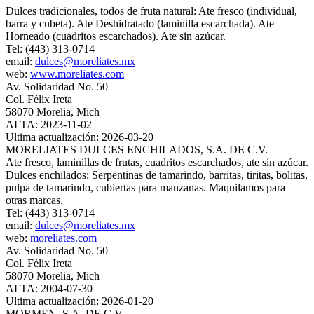
Dulces tradicionales, todos de fruta natural: Ate fresco (individual,
barra y cubeta). Ate Deshidratado (laminilla escarchada). Ate
Horneado (cuadritos escarchados). Ate sin azúcar.
Tel: (443) 313-0714
email:
dulces@moreliates.mx
web:
www.moreliates.com
Av. Solidaridad No. 50
Col. Félix Ireta
58070 Morelia, Mich
ALTA: 2023-11-02
Ultima actualización: 2026-03-20
MORELIATES DULCES ENCHILADOS, S.A. DE C.V.
Ate fresco, laminillas de frutas, cuadritos escarchados, ate sin azúcar.
Dulces enchilados: Serpentinas de tamarindo, barritas, tiritas, bolitas,
pulpa de tamarindo, cubiertas para manzanas. Maquilamos para
otras marcas.
Tel: (443) 313-0714
email:
dulces@moreliates.mx
web:
moreliates.com
Av. Solidaridad No. 50
Col. Félix Ireta
58070 Morelia, Mich
ALTA: 2004-07-30
Ultima actualización: 2026-01-20
MORMEN, S.A. DE C.V.