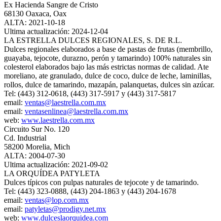
Ex Hacienda Sangre de Cristo
68130 Oaxaca, Oax
ALTA: 2021-10-18
Ultima actualización: 2024-12-04
LA ESTRELLA DULCES REGIONALES, S. DE R.L.
Dulces regionales elaborados a base de pastas de frutas (membrillo,
guayaba, tejocote, durazno, perón y tamarindo) 100% naturales sin
colesterol elaborados bajo las más estrictas normas de calidad. Ate
moreliano, ate granulado, dulce de coco, dulce de leche, laminillas,
rollos, dulce de tamarindo, mazapán, palanquetas, dulces sin azúcar.
Tel: (443) 312-0618, (443) 317-5917 y (443) 317-5817
email:
ventas@laestrella.com.mx
email:
ventasenlinea@laestrella.com.mx
web:
www.laestrella.com.mx
Circuito Sur No. 120
Cd. Industrial
58200 Morelia, Mich
ALTA: 2004-07-30
Ultima actualización: 2021-09-02
LA ORQUÍDEA PATYLETA
Dulces típicos con pulpas naturales de tejocote y de tamarindo.
Tel: (443) 323-0888, (443) 204-1863 y (443) 204-1678
email:
ventas@lop.com.mx
email:
patyletas@prodigy.net.mx
web:
www.dulceslaorquidea.com