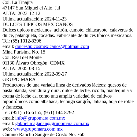
Col. La Tinajita
47147 San Miguel el Alto, Jal
ALTA: 2023-12-12
Ultima actualización: 2024-11-23
DULCES TIPICOS MEXICANOS
Dulces típicos mexicanos, acitrón, camote, chilacayote, calaveras de
dulce, palanqueta, cocadas. Fabricante de dulces típicos mexicanos.
Tel: (55) 1012-8396
email:
dulcestipicosmexicanos@hotmail.com
Mina Purísima No. 15
Col. Real del Monte
01130 Álvaro Obregón, CDMX
ALTA: 2005-08-15
Ultima actualización: 2022-09-27
GRUPO MARA
Productores de una variada línea de derivados lácteos: quesos de
pasta blanda, semidura y dura, dulce de leche, ricotta, mantequilla y
crema de leche así como una amplia variedad de cultivos
hipodrónicos como albahaca, lechuga sangría, italiana, hoja de roble
y francesa.
Tel: (951) 516-6155, (951) 144-8792
email:
info@grupomara.com.mx
email:
gabriel.magadan@grupomara.com.mx
web:
www.grupomara.com.mx
Camino Rancho Sangre de Cristo No. 760