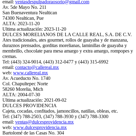
email:
ventasdespulpadoraosorio@gmail.com
Av. 5de Mayo No. 211
San Buenaventura Nealtican
74300 Nealtican, Pue
ALTA: 2023-11-20
Ultima actualización: 2023-11-20
DULCES MORELIANOS DE LA CALLE REAL, S.A. DE C.V.
Ates tradicionales, ates gourmet, rollos de guayaba y de manzana,
duraznos prensados, gorditas morelianas, laminillas de guayaba y
membrillo, chocolate para mesa amargo y extra amargo, rompopes y
cremas.
Tel: (443) 324-9014, (443) 312-0477 y (443) 315-6992
email:
contacto@callereal.mx
web:
www.callereal.mx
Av. Acueducto No. 1740
Col. Chapultepec Norte
58260 Morelia, Mich
ALTA: 2004-07-30
Ultima actualización: 2021-09-02
DULCES PROVIDENCIA
Cajeta, cocadas, confitados, jamoncillos, natillas, obleas, etc.
Tel: (347) 788-2503, (347) 788-3930 y (347) 788-3300
email:
ventas@dulcesprovidencia.mx
web:
www.dulcesprovidencia.mx
Bartolomé de las Casas No. 304