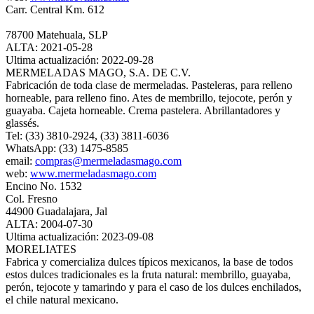
Carr. Central Km. 612
78700 Matehuala, SLP
ALTA: 2021-05-28
Ultima actualización: 2022-09-28
MERMELADAS MAGO, S.A. DE C.V.
Fabricación de toda clase de mermeladas. Pasteleras, para relleno
horneable, para relleno fino. Ates de membrillo, tejocote, perón y
guayaba. Cajeta horneable. Crema pastelera. Abrillantadores y
glassés.
Tel: (33) 3810-2924, (33) 3811-6036
WhatsApp: (33) 1475-8585
email:
compras@mermeladasmago.com
web:
www.mermeladasmago.com
Encino No. 1532
Col. Fresno
44900 Guadalajara, Jal
ALTA: 2004-07-30
Ultima actualización: 2023-09-08
MORELIATES
Fabrica y comercializa dulces típicos mexicanos, la base de todos
estos dulces tradicionales es la fruta natural: membrillo, guayaba,
perón, tejocote y tamarindo y para el caso de los dulces enchilados,
el chile natural mexicano.