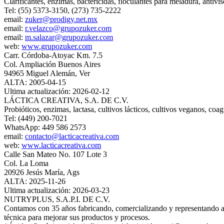
Clarificantes, enzimas, bactericidas, floculantes para meladura, antivi
Tel: (55) 5373-3150, (273) 735-2222
email:
zuker@prodigy.net.mx
email:
r.velazco@grupozuker.com
email:
m.salazar@grupozuker.com
web:
www.grupozuker.com
Carr. Córdoba-Atoyac Km. 7.5
Col. Ampliación Buenos Aires
94965 Miguel Alemán, Ver
ALTA: 2005-04-15
Ultima actualización: 2026-02-12
LÁCTICA CREATIVA, S.A. DE C.V.
Probióticos, enzimas, lactasa, cultivos lácticos, cultivos veganos, coag
Tel: (449) 200-7021
WhatsApp: 449 586 2573
email:
contacto@lacticacreativa.com
web:
www.lacticacreativa.com
Calle San Mateo No. 107 Lote 3
Col. La Loma
20926 Jesús María, Ags
ALTA: 2025-11-26
Ultima actualización: 2026-03-23
NUTRYPLUS, S.A.P.I. DE C.V.
Contamos con 35 años fabricando, comercializando y representando a va
técnica para mejorar sus productos y procesos.