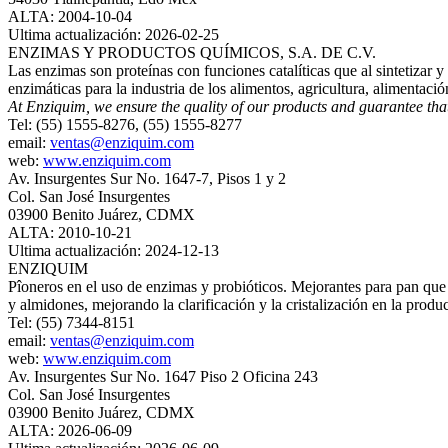
ALTA: 2004-10-04
Ultima actualización: 2026-02-25
ENZIMAS Y PRODUCTOS QUÍMICOS, S.A. DE C.V.
Las enzimas son proteínas con funciones catalíticas que al sintetizar 
enzimáticas para la industria de los alimentos, agricultura, alimentació
At Enziquim, we ensure the quality of our products and guarantee tha
Tel: (55) 1555-8276, (55) 1555-8277
email:
ventas@enziquim.com
web:
www.enziquim.com
Av. Insurgentes Sur No. 1647-7, Pisos 1 y 2
Col. San José Insurgentes
03900 Benito Juárez, CDMX
ALTA: 2010-10-21
Ultima actualización: 2024-12-13
ENZIQUIM
Pîoneros en el uso de enzimas y probióticos. Mejorantes para pan que 
y almidones, mejorando la clarificación y la cristalización en la prod
Tel: (55) 7344-8151
email:
ventas@enziquim.com
web:
www.enziquim.com
Av. Insurgentes Sur No. 1647 Piso 2 Oficina 243
Col. San José Insurgentes
03900 Benito Juárez, CDMX
ALTA: 2026-06-09