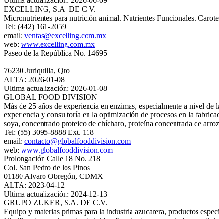
Ultima actualización: 2026-06-09
EXCELLING, S.A. DE C.V.
Micronutrientes para nutrición animal. Nutrientes Funcionales. Caro
Tel: (442) 161-2059
email:
ventas@excelling.com.mx
web:
www.excelling.com.mx
Paseo de la República No. 14695
76230 Juriquilla, Qro
ALTA: 2026-01-08
Ultima actualización: 2026-01-08
GLOBAL FOOD DIVISION
Más de 25 años de experiencia en enzimas, especialmente a nivel de la 
experiencia y consultoría en la optimización de procesos en la fabricac
soya, concentrado proteico de chícharo, proteína concentrada de arroz
Tel: (55) 3095-8888 Ext. 118
email:
contacto@globalfooddivision.com
web:
www.globalfooddivision.com
Prolongación Calle 18 No. 218
Col. San Pedro de los Pinos
01180 Alvaro Obregón, CDMX
ALTA: 2023-04-12
Ultima actualización: 2024-12-13
GRUPO ZUKER, S.A. DE C.V.
Equipo y materias primas para la industria azucarera, productos específ