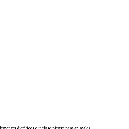
lementos dietéticos e incluso pienso para animales.