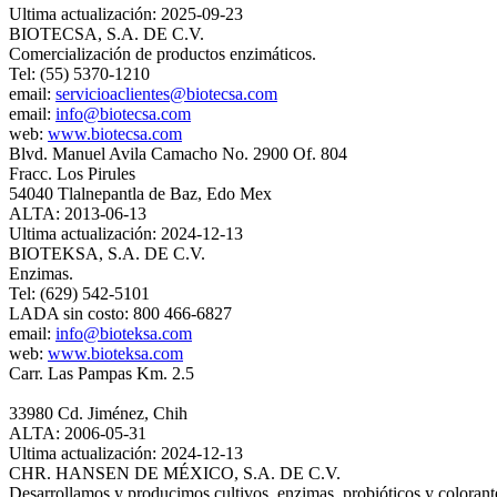
Ultima actualización: 2025-09-23
BIOTECSA, S.A. DE C.V.
Comercialización de productos enzimáticos.
Tel: (55) 5370-1210
email:
servicioaclientes@biotecsa.com
email:
info@biotecsa.com
web:
www.biotecsa.com
Blvd. Manuel Avila Camacho No. 2900 Of. 804
Fracc. Los Pirules
54040 Tlalnepantla de Baz, Edo Mex
ALTA: 2013-06-13
Ultima actualización: 2024-12-13
BIOTEKSA, S.A. DE C.V.
Enzimas.
Tel: (629) 542-5101
LADA sin costo: 800 466-6827
email:
info@bioteksa.com
web:
www.bioteksa.com
Carr. Las Pampas Km. 2.5
33980 Cd. Jiménez, Chih
ALTA: 2006-05-31
Ultima actualización: 2024-12-13
CHR. HANSEN DE MÉXICO, S.A. DE C.V.
Desarrollamos y producimos cultivos, enzimas, probióticos y colorante