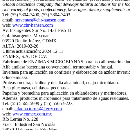
Global bioscience company that develops natural solutions for the foo
rich variety of foods, confectionery, beverages, dietary supplements 
Tel: (55) 5804-7400, (55) 5804-7403
email:
mxventas@chr-hansen.com
web:
www.chr-hansen.com
Av. Insurgentes Sur No. 1431 Piso 11
Col. Insurgentes Mixcoac
03920 Benito Juárez, CDMX
ALTA: 2019-02-26
Ultima actualización: 2024-12-11
ENMEX, S.A. DE C.V.
Fabricante de ENZIMAS MICROBIANAS para uso alimentario e industrial
Alfa amilasa bacteriana convencional, termoestable y fungal.
Invertasa para aplicación en confitería y elaboración de azúcar inverti
Glucoamilasa.
Proteasa neutra, alcalina y de alta alcalinidad, cuajo microbiano.
Beta glucanasa, celulasas, pectinasas.
Papaína y bromelina para aplicación en ablandadores y marinadores.
Además, productos microbianos para tratamiento de aguas residuales.
Tel: (55) 5565-5999 y (55) 5565-9223
email:
ariadna.torres@kerry.com
web:
www.enmex.com.mx
Río Lerma No. 228
Fracc. Industrial San Nicolás
54030 Tlalnepantla, Edo Mex