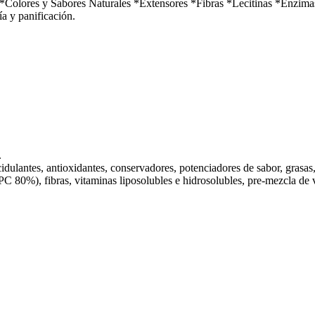
Colores y Sabores Naturales *Extensores *Fibras *Lecitinas *Enzima
ía y panificación.
.
Acidulantes, antioxidantes, conservadores, potenciadores de sabor, grasas
0%), fibras, vitaminas liposolubles e hidrosolubles, pre-mezcla de vit