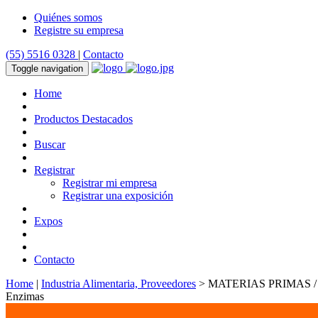
Quiénes somos
Registre su empresa
(55) 5516 0328
|
Contacto
Toggle navigation
Home
Productos Destacados
Buscar
Registrar
Registrar mi empresa
Registrar una exposición
Expos
Contacto
Home
|
Industria Alimentaria, Proveedores
> MATERIAS PRIMAS 
Enzimas