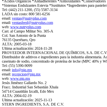
*Ácidos Orgánicos *Antiadherentes *Antioxidantes *Conservadores *
*Sistemas Endulzantes Estevia *Sustitutos *Ingredientes para pasteler
Tel: (442) 211-1200, (55) 5587-3134
LADA sin costo: 800 581-6256
email:
ventas@nutryplus.com
email:
ventasfeed@nutryplus.com
web:
www.nutryplus.com
Carr. al Campo Militar No. 305-A
Col. San Antonio de la Punta
76135 Querétaro, Qro
ALTA: 2005-03-18
Ultima actualización: 2024-11-28
PROVEEDOR INTERNACIONAL DE QUÍMICOS, S.A. DE C.V
Distribuidor de aditivos e ingredientes para la industria alimentaria. 
caseinato de sodio, concentrado de proteína de leche (MPC 40% y WPC 8
Tel: (55) 5390-9099
email:
info@piq.mx
email:
recepcion@piq.mx
web:
www.piq.mx
Jesús Jiménez Gallardo No. 2
Fracc. Industrial San Sebastián Xhala
54714 Cuautitlán Izcalli, Edo Mex
ALTA: 2004-02-19
Ultima actualización: 2025-11-13
STERN INGREDIENTS, S.A. DE C.V.