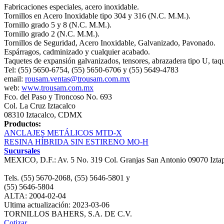
Fabricaciones especiales, acero inoxidable.
Tornillos en Acero Inoxidable tipo 304 y 316 (N.C. M.M.).
Tornillo grado 5 y 8 (N.C. M.M.).
Tornillo grado 2 (N.C. M.M.).
Tornillos de Seguridad, Acero Inoxidable, Galvanizado, Pavonado.
Espárragos, cadminizado y cualquier acabado.
Taquetes de expansión galvanizados, tensores, abrazadera tipo U, taqu
Tel: (55) 5650-6754, (55) 5650-6706 y (55) 5649-4783
email:
rousam.ventas@trousam.com.mx
web:
www.trousam.com.mx
Fco. del Paso y Troncoso No. 693
Col. La Cruz Iztacalco
08310 Iztacalco, CDMX
Productos:
ANCLAJES METÁLICOS MTD‐X
RESINA HÍBRIDA SIN ESTIRENO MO‐H
Sucursales
MEXICO, D.F.: Av. 5 No. 319 Col. Granjas San Antonio 09070 Iz
Tels. (55) 5670-2068, (55) 5646-5801 y
(55) 5646-5804
ALTA: 2004-02-04
Ultima actualización: 2023-03-06
TORNILLOS BAHERS, S.A. DE C.V.
Cotizar