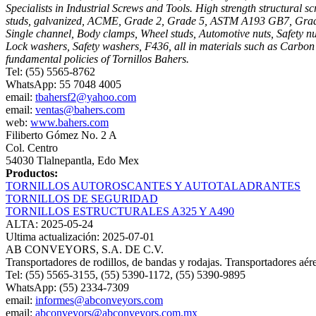
Specialists in Industrial Screws and Tools. High strength structura
studs, galvanized, ACME, Grade 2, Grade 5, ASTM A193 GB7, Grade B
Single channel, Body clamps, Wheel studs, Automotive nuts, Safety nu
Lock washers, Safety washers, F436, all in materials such as Carbon 
fundamental policies of Tornillos Bahers.
Tel: (55) 5565-8762
WhatsApp: 55 7048 4005
email:
tbahersf2@yahoo.com
email:
ventas@bahers.com
web:
www.bahers.com
Filiberto Gómez No. 2 A
Col. Centro
54030 Tlalnepantla, Edo Mex
Productos:
TORNILLOS AUTOROSCANTES Y AUTOTALADRANTES
TORNILLOS DE SEGURIDAD
TORNILLOS ESTRUCTURALES A325 Y A490
ALTA: 2025-05-24
Ultima actualización: 2025-07-01
AB CONVEYORS, S.A. DE C.V.
Transportadores de rodillos, de bandas y rodajas. Transportadores aér
Tel: (55) 5565-3155, (55) 5390-1172, (55) 5390-9895
WhatsApp: (55) 2334-7309
email:
informes@abconveyors.com
email:
abconveyors@abconveyors.com.mx