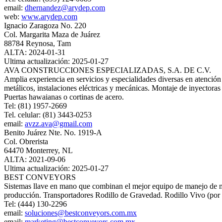
email:
dhernandez@arydep.com
web:
www.arydep.com
Ignacio Zaragoza No. 220
Col. Margarita Maza de Juárez
88784 Reynosa, Tam
ALTA: 2024-01-31
Ultima actualización: 2025-01-27
AVA CONSTRUCCIONES ESPECIALIZADAS, S.A. DE C.V.
Amplia experiencia en servicios y especialidades diversas en atención 
metálicos, instalaciones eléctricas y mecánicas. Montaje de inyector
Puertas hawaianas o cortinas de acero.
Tel: (81) 1957-2669
Tel. celular: (81) 3443-0253
email:
avzz.ava@gmail.com
Benito Juárez Nte. No. 1919‐A
Col. Obrerista
64470 Monterrey, NL
ALTA: 2021-09-06
Ultima actualización: 2025-01-27
BEST CONVEYORS
Sistemas llave en mano que combinan el mejor equipo de manejo de mate
producción. Transportadores Rodillo de Gravedad. Rodillo Vivo (por l
Tel: (444) 130-2296
email:
soluciones@bestconveyors.com.mx
email:
marketing@bestconveyors.com.mx