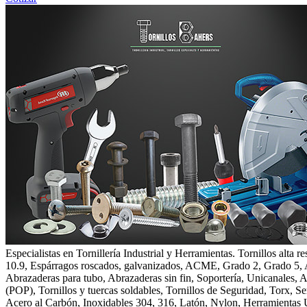
Especialistas en Tornillería Industrial y Herramientas. Tornillos al
10.9, Espárragos roscados, galvanizados, ACME, Grado 2, Grado 5, 
Abrazaderas para tubo, Abrazaderas sin fin, Soportería, Unicanales, 
(POP), Tornillos y tuercas soldables, Tornillos de Seguridad, Torx
Acero al Carbón, Inoxidables 304, 316, Latón, Nylon, Herramientas 