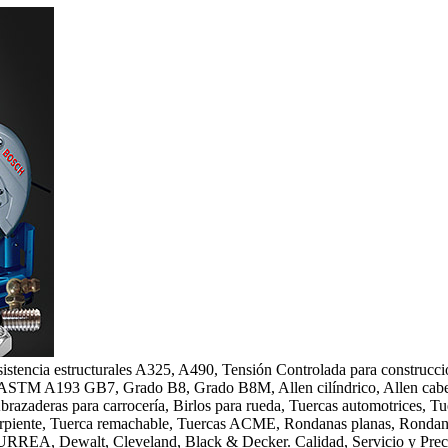
ta resistencia estructurales A325, A490, Tensión Controlada para constr
ASTM A193 GB7, Grado B8, Grado B8M, Allen cilíndrico, Allen cabeza
Abrazaderas para carrocería, Birlos para rueda, Tuercas automotrices,
, Serpiente, Tuerca remachable, Tuercas ACME, Rondanas planas, Rondan
URREA, Dewalt, Cleveland, Black & Decker. Calidad, Servicio y Precio