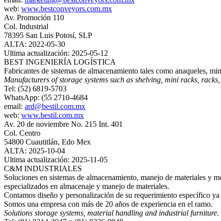
web:
www.bestconveyors.com.mx
Av. Promoción 110
Col. Industrial
78395 San Luis Potosí, SLP
ALTA: 2022-05-30
Ultima actualización: 2025-05-12
BEST INGENIERÍA LOGÍSTICA
Fabricantes de sistemas de almacenamiento tales como anaqueles, mini 
Manufacturers of storage systems such as shelving, mini racks, racks,
Tel: (52) 6819-5703
WhatsApp: (55 2710-4684
email:
ard@bestil.com.mx
web:
www.bestil.com.mx
Av. 20 de noviembre No. 215 Int. 401
Col. Centro
54800 Cuautitlán, Edo Mex
ALTA: 2025-10-04
Ultima actualización: 2025-11-05
C&M INDUSTRIALES
Soluciones en sistemas de almacenamiento, manejo de materiales y mob
especializados en almacenaje y manejo de materiales.
Contamos diseño y personalización de su requerimiento específico ya se
Somos una empresa con más de 20 años de experiencia en el ramo.
Solutions storage systems, material handling and industrial furniture.