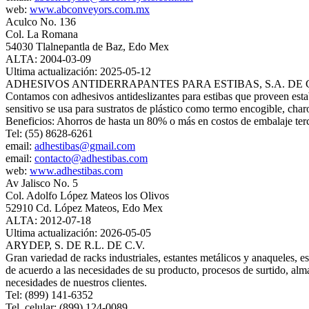
web:
www.abconveyors.com.mx
Aculco No. 136
Col. La Romana
54030 Tlalnepantla de Baz, Edo Mex
ALTA: 2004-03-09
Ultima actualización: 2025-05-12
ADHESIVOS ANTIDERRAPANTES PARA ESTIBAS, S.A. DE C
Contamos con adhesivos antideslizantes para estibas que proveen estabi
sensitivo se usa para sustratos de plástico como termo encogible, charo
Beneficios: Ahorros de hasta un 80% o más en costos de embalaje terc
Tel: (55) 8628-6261
email:
adhestibas@gmail.com
email:
contacto@adhestibas.com
web:
www.adhestibas.com
Av Jalisco No. 5
Col. Adolfo López Mateos los Olivos
52910 Cd. López Mateos, Edo Mex
ALTA: 2012-07-18
Ultima actualización: 2026-05-05
ARYDEP, S. DE R.L. DE C.V.
Gran variedad de racks industriales, estantes metálicos y anaqueles,
de acuerdo a las necesidades de su producto, procesos de surtido, alm
necesidades de nuestros clientes.
Tel: (899) 141-6352
Tel. celular: (899) 124-0089