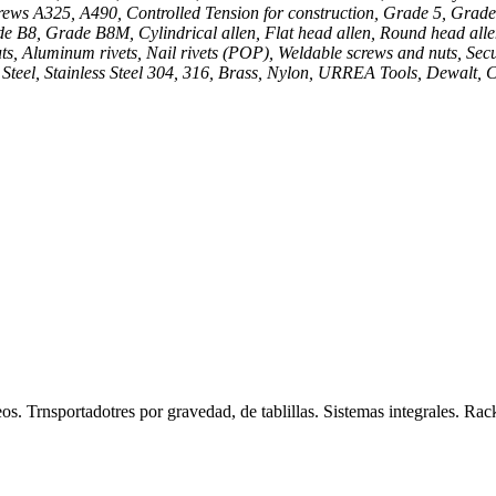
l screws A325, A490, Controlled Tension for construction, Grade 5, Gr
8, Grade B8M, Cylindrical allen, Flat head allen, Round head allen
ts, Aluminum rivets, Nail rivets (POP), Weldable screws and nuts, Secu
Steel, Stainless Steel 304, 316, Brass, Nylon, URREA Tools, Dewalt, C
eos. Trnsportadotres por gravedad, de tablillas. Sistemas integrales. Ra