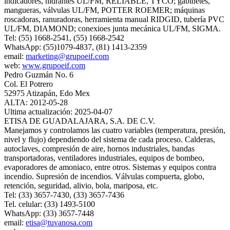
indicadores, hidrantes UL/FM, RELIABLE, TYCO; gabinetes,
mangueras, válvulas UL/FM, POTTER ROEMER; máquinas
roscadoras, ranuradoras, herramienta manual RIDGID, tubería PVC
UL/FM, DIAMOND; conexioes junta mecánica UL/FM, SIGMA.
Tel: (55) 1668-2541, (55) 1668-2542
WhatsApp: (55)1079-4837, (81) 1413-2359
email:
marketing@grupoeif.com
web:
www.grupoeif.com
Pedro Guzmán No. 6
Col. El Potrero
52975 Atizapán, Edo Mex
ALTA: 2012-05-28
Ultima actualización: 2025-04-07
ETISA DE GUADALAJARA, S.A. DE C.V.
Manejamos y controlamos las cuatro variables (temperatura, presión,
nivel y flujo) dependiendo del sistema de cada proceso. Calderas,
autoclaves, compresión de aire, hornos industriales, bandas
transportadoras, ventiladores industriales, equipos de bombeo,
evaporadores de amoniaco, entre otros. Sistemas y equipos contra
incendio. Supresión de incendios. Válvulas compuerta, globo,
retención, seguridad, alivio, bola, mariposa, etc.
Tel: (33) 3657-7430, (33) 3657-7436
Tel. celular: (33) 1493-5100
WhatsApp: (33) 3657-7448
email:
etisa@tuvanosa.com