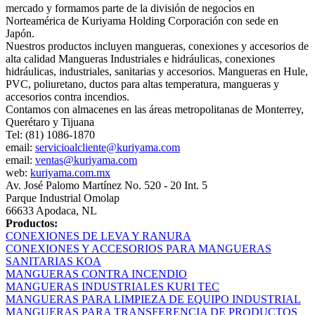
mercado y formamos parte de la división de negocios en
Norteamérica de Kuriyama Holding Corporación con sede en
Japón.
Nuestros productos incluyen mangueras, conexiones y accesorios de
alta calidad Mangueras Industriales e hidráulicas, conexiones
hidráulicas, industriales, sanitarias y accesorios. Mangueras en Hule,
PVC, poliuretano, ductos para altas temperatura, mangueras y
accesorios contra incendios.
Contamos con almacenes en las áreas metropolitanas de Monterrey,
Querétaro y Tijuana
Tel: (81) 1086-1870
email:
servicioalcliente@kuriyama.com
email:
ventas@kuriyama.com
web:
kuriyama.com.mx
Av. José Palomo Martínez No. 520 - 20 Int. 5
Parque Industrial Omolap
66633 Apodaca, NL
Productos:
CONEXIONES DE LEVA Y RANURA
CONEXIONES Y ACCESORIOS PARA MANGUERAS
SANITARIAS KOA
MANGUERAS CONTRA INCENDIO
MANGUERAS INDUSTRIALES KURI TEC
MANGUERAS PARA LIMPIEZA DE EQUIPO INDUSTRIAL
MANGUERAS PARA TRANSFERENCIA DE PRODUCTOS