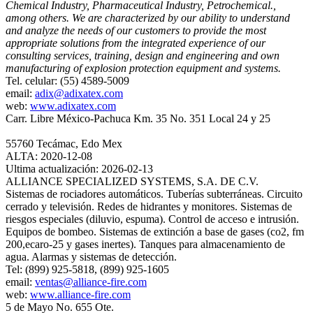
Chemical Industry, Pharmaceutical Industry, Petrochemical.,
among others. We are characterized by our ability to understand
and analyze the needs of our customers to provide the most
appropriate solutions from the integrated experience of our
consulting services, training, design and engineering and own
manufacturing of explosion protection equipment and systems.
Tel. celular: (55) 4589-5009
email:
adix@adixatex.com
web:
www.adixatex.com
Carr. Libre México-Pachuca Km. 35 No. 351 Local 24 y 25
55760 Tecámac, Edo Mex
ALTA: 2020-12-08
Ultima actualización: 2026-02-13
ALLIANCE SPECIALIZED SYSTEMS, S.A. DE C.V.
Sistemas de rociadores automáticos. Tuberías subterráneas. Circuito
cerrado y televisión. Redes de hidrantes y monitores. Sistemas de
riesgos especiales (diluvio, espuma). Control de acceso e intrusión.
Equipos de bombeo. Sistemas de extinción a base de gases (co2, fm
200,ecaro-25 y gases inertes). Tanques para almacenamiento de
agua. Alarmas y sistemas de detección.
Tel: (899) 925-5818, (899) 925-1605
email:
ventas@alliance-fire.com
web:
www.alliance-fire.com
5 de Mayo No. 655 Ote.