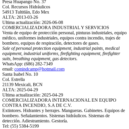
Presa Huapango No. 37
Col. Recursos Hidráulicos
54913 Tultitlán, Edo Mex
ALTA: 2013-03-26
Ultima actualización: 2026-06-08
COMERCIALIZADORA INDUSTRIAL Y SERVICIOS
Venta de equipo de protección personal, pinturas industriales, equipo
médico, uniformes industriales, equipos contra incendio, trajes de
bombero, equipos de respiración, detectores de gases.
Sale of personal protection equipment, industrial paints, medical
equipment, industrial uniforms, firefighting equipment, firefighter
suits, breathing equipment, gas detectors.
WhatsApp: (686) 282-7349
email:
comindcamp@hotmail.com
Santa Isabel No. 10
Col. Estrella
21139 Mexicali, BCN
ALTA: 2025-04-29
Ultima actualización: 2025-04-29
COMERCIALIZADORA INTERNACIONAL EN EQUIPO
CONTRA INCENDIO, S.A DE C.V.
Extintores. Hidrantes y herrajes. Mangueras. Gabinetes. Equipos de
bombero. Señalamientos. Sistemas hidráulicos. Sistemas de
detección. Adiestramiento. Gestoría.
Tel: (55) 5384-5199