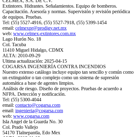
CELMEX, S.A. DE C.V.
Extintores. Hidrantes. Señalamientos. Equipo de bomberos.
Capacitación. Asesoría y normas. Supervisión y revisión periódica
de equipos. Pruebas.
Tel: (55) 5527-4916, (55) 5527-7918, (55) 5399-1454
email:
celmexpr@prodigy.net.mx
web:
www.celmex-extintores.com.mx
Lago Hurón No. 18
Col. Tacuba
11410 Miguel Hidalgo, CDMX
ALTA: 2010-09-29
Ultima actualización: 2025-04-15
COGARSA INGENIERÍA CONTRA INCENDIOS
Nuestro extenso catálogo incluye equipo tan sencillo y común como
un extinguidor o tan complejo como un sistema de supresión
automática a base de agentes limpios.
Análisis de riesgo. Diseño de proyectos. Pruebas de acuerdo a
NFPA. Detección y notificación.
Tel: (55) 5300-4044
email:
contacto@cogarsa.com
email:
ingenieria@cogarsa.com
web:
www.cogarsa.com
Isla Angel de la Guarda No. 30
Col. Prado Vallejo
54170 Tlalnepantla, Edo Mex