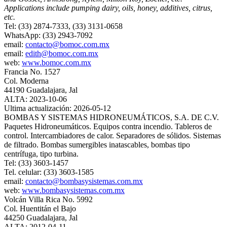
Applications include pumping dairy, oils, honey, additives, citrus,
etc.
Tel: (33) 2874-7333, (33) 3131-0658
WhatsApp: (33) 2943-7092
email:
contacto@bomoc.com.mx
email:
edith@bomoc.com.mx
web:
www.bomoc.com.mx
Francia No. 1527
Col. Moderna
44190 Guadalajara, Jal
ALTA: 2023-10-06
Ultima actualización: 2026-05-12
BOMBAS Y SISTEMAS HIDRONEUMÁTICOS, S.A. DE C.V.
Paquetes Hidroneumáticos. Equipos contra incendio. Tableros de
control. Intercambiadores de calor. Separadores de sólidos. Sistemas
de filtrado. Bombas sumergibles inatascables, bombas tipo
centrífuga, tipo turbina.
Tel: (33) 3603-1457
Tel. celular: (33) 3603-1585
email:
contacto@bombasysistemas.com.mx
web:
www.bombasysistemas.com.mx
Volcán Villa Rica No. 5992
Col. Huentitán el Bajo
44250 Guadalajara, Jal
ALTA: 2012-04-11