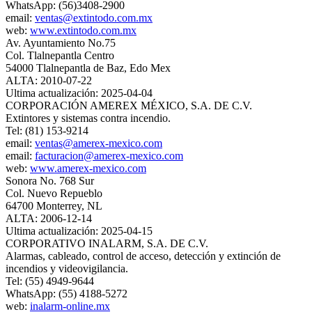
WhatsApp: (56)3408-2900
email:
ventas@extintodo.com.mx
web:
www.extintodo.com.mx
Av. Ayuntamiento No.75
Col. Tlalnepantla Centro
54000 Tlalnepantla de Baz, Edo Mex
ALTA: 2010-07-22
Ultima actualización: 2025-04-04
CORPORACIÓN AMEREX MÉXICO, S.A. DE C.V.
Extintores y sistemas contra incendio.
Tel: (81) 153-9214
email:
ventas@amerex-mexico.com
email:
facturacion@amerex-mexico.com
web:
www.amerex-mexico.com
Sonora No. 768 Sur
Col. Nuevo Repueblo
64700 Monterrey, NL
ALTA: 2006-12-14
Ultima actualización: 2025-04-15
CORPORATIVO INALARM, S.A. DE C.V.
Alarmas, cableado, control de acceso, detección y extinción de
incendios y videovigilancia.
Tel: (55) 4949-9644
WhatsApp: (55) 4188-5272
web:
inalarm-online.mx