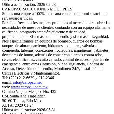
Ultima actualización: 2026-02-23
CAROPAU SOLUCIONES MÚLTIPLES
Somos una empresa 100% mexicana con el compromiso social de
salvaguardar vidas.
Por ello ofrecemos los mejores productos al mercado para cubrir las
necesidades de nuestros clientes, contando con un equipo altamente
calificado, otorgando atención eficiente y de calidad,
proporcionando; Sistemas contra incendio y sistemas de seguridad.
Nos especializamos en equipos de bombeo, cuartos de bombas,
tanques de almacenamiento, hidrantes, extintores, válvulas de
compuerta, tuberías, conexiones, rociadores, mangueras, gabinetes,
detectores de humo, además de contar con alarmas contra robo,
cercas electrificadas, circuito cerrado, control de acceso, puertas de
emergencia, entre otros (Intrusión, Video Vigilancia, Control de
Acceso, Detección de Incendio, Monitoreo 24/7, Instalación de
Cercas Eléctricas y Mantenimiento).
Tel: (722) 212-6639 y 212-2346
email:
info@caropau.mx
web:
www.caropau.com.mx
Camino Viejo a Metepec No. 435
Col. Santa Ana Tlapaltitlan
50160 Toluca, Edo Mex
ALTA: 2020-01-24
Ultima actualización: 2026-05-31