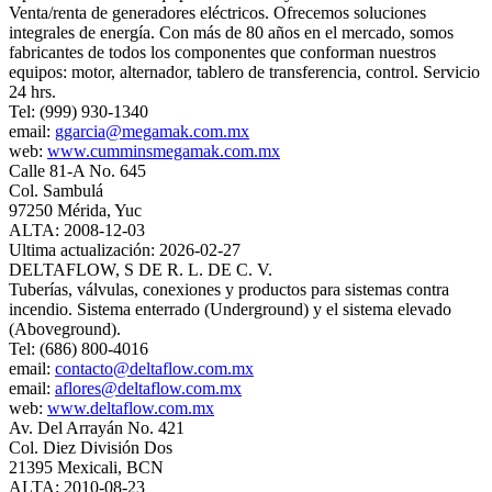
Venta/renta de generadores eléctricos. Ofrecemos soluciones
integrales de energía. Con más de 80 años en el mercado, somos
fabricantes de todos los componentes que conforman nuestros
equipos: motor, alternador, tablero de transferencia, control. Servicio
24 hrs.
Tel: (999) 930-1340
email:
ggarcia@megamak.com.mx
web:
www.cumminsmegamak.com.mx
Calle 81-A No. 645
Col. Sambulá
97250 Mérida, Yuc
ALTA: 2008-12-03
Ultima actualización: 2026-02-27
DELTAFLOW, S DE R. L. DE C. V.
Tuberías, válvulas, conexiones y productos para sistemas contra
incendio. Sistema enterrado (Underground) y el sistema elevado
(Aboveground).
Tel: (686) 800-4016
email:
contacto@deltaflow.com.mx
email:
aflores@deltaflow.com.mx
web:
www.deltaflow.com.mx
Av. Del Arrayán No. 421
Col. Diez División Dos
21395 Mexicali, BCN
ALTA: 2010-08-23