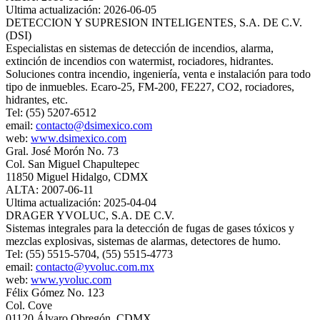
Ultima actualización: 2026-06-05
DETECCION Y SUPRESION INTELIGENTES, S.A. DE C.V.
(DSI)
Especialistas en sistemas de detección de incendios, alarma,
extinción de incendios con watermist, rociadores, hidrantes.
Soluciones contra incendio, ingeniería, venta e instalación para todo
tipo de inmuebles. Ecaro-25, FM-200, FE227, CO2, rociadores,
hidrantes, etc.
Tel: (55) 5207-6512
email:
contacto@dsimexico.com
web:
www.dsimexico.com
Gral. José Morón No. 73
Col. San Miguel Chapultepec
11850 Miguel Hidalgo, CDMX
ALTA: 2007-06-11
Ultima actualización: 2025-04-04
DRAGER YVOLUC, S.A. DE C.V.
Sistemas integrales para la detección de fugas de gases tóxicos y
mezclas explosivas, sistemas de alarmas, detectores de humo.
Tel: (55) 5515-5704, (55) 5515-4773
email:
contacto@yvoluc.com.mx
web:
www.yvoluc.com
Félix Gómez No. 123
Col. Cove
01120 Álvaro Obregón, CDMX