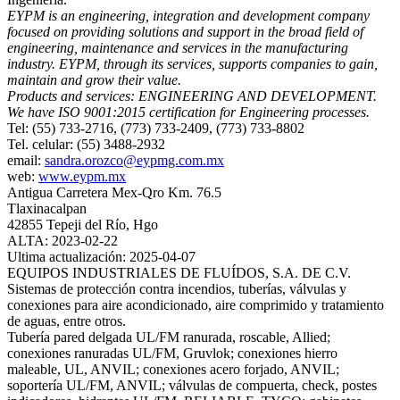
EYPM is an engineering, integration and development company
focused on providing solutions and support in the broad field of
engineering, maintenance and services in the manufacturing
industry. EYPM, through its services, supports companies to gain,
maintain and grow their value.
Products and services: ENGINEERING AND DEVELOPMENT.
We have ISO 9001:2015 certification for Engineering processes.
Tel: (55) 733-2716, (773) 733-2409, (773) 733-8802
Tel. celular: (55) 3488-2932
email:
sandra.orozco@eypmg.com.mx
web:
www.eypm.mx
Antigua Carretera Mex-Qro Km. 76.5
Tlaxinacalpan
42855 Tepeji del Río, Hgo
ALTA: 2023-02-22
Ultima actualización: 2025-04-07
EQUIPOS INDUSTRIALES DE FLUÍDOS, S.A. DE C.V.
Sistemas de protección contra incendios, tuberías, válvulas y
conexiones para aire acondicionado, aire comprimido y tratamiento
de aguas, entre otros.
Tubería pared delgada UL/FM ranurada, roscable, Allied;
conexiones ranuradas UL/FM, Gruvlok; conexiones hierro
maleable, UL, ANVIL; conexiones acero forjado, ANVIL;
soportería UL/FM, ANVIL; válvulas de compuerta, check, postes