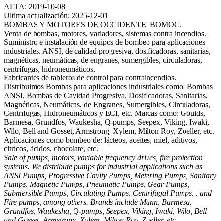
ALTA: 2019-10-08
Ultima actualización: 2025-12-01
BOMBAS Y MOTORES DE OCCIDENTE. BOMOC.
Venta de bombas, motores, variadores, sistemas contra incendios.
Suministro e instalación de equipos de bombeo para aplicaciones
industriales. ANSI, de calidad progresiva, dosificadoras, sanitarias,
magnéticas, neumáticas, de engranes, sumergibles, circuladoras,
centrífugas, hidroneumáticos.
Fabricantes de tableros de control para contraincendios.
Distribuimos Bombas para aplicaciones industriales como; Bombas
ANSI, Bombas de Cavidad Progresiva, Dosificadoras, Sanitarias,
Magnéticas, Neumáticas, de Engranes, Sumergibles, Circuladoras,
Centrifugas, Hidroneumáticos y ECI, etc. Marcas como: Goulds,
Barmesa, Grundfos, Waukesha, Q-pumps, Seepex, Viking, Iwaki,
Wilo, Bell and Gosset, Armstrong, Xylem, Milton Roy, Zoeller, etc.
Aplicaciones como bombeo de: lácteos, aceites, miel, aditivos,
cítricos, ácidos, chocolate, etc.
Sale of pumps, motors, variable frequency drives, fire protection
systems. We distribute pumps for industrial applications such as
ANSI Pumps, Progressive Cavity Pumps, Metering Pumps, Sanitary
Pumps, Magnetic Pumps, Pneumatic Pumps, Gear Pumps,
Submersible Pumps, Circulating Pumps, Centrifugal Pumps, , and
Fire pumps, among others. Brands include Mann, Barmesa,
Grundfos, Waukesha, Q-pumps, Seepex, Viking, Iwaki, Wilo, Bell
and Gosset, Armstrong, Xylem, Milton Roy, Zoeller, etc.