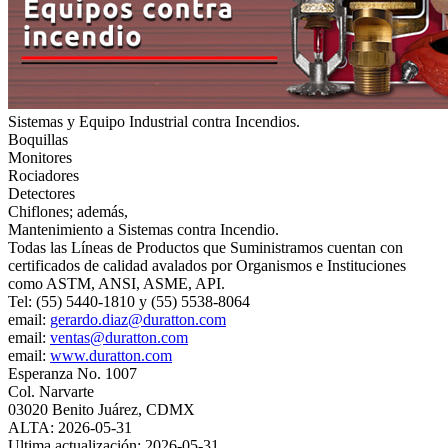
Sistemas y Equipo Industrial contra Incendios.
Boquillas
Monitores
Rociadores
Detectores
Chiflones; además,
Mantenimiento a Sistemas contra Incendio.
Todas las Líneas de Productos que Suministramos cuentan con
certificados de calidad avalados por Organismos e Instituciones
como ASTM, ANSI, ASME, API.
Tel: (55) 5440-1810 y (55) 5538-8064
email:
gerardo.diaz@duratton.com
email:
ventas@duratton.com
email:
www.duratton.com
Esperanza No. 1007
Col. Narvarte
03020 Benito Juárez, CDMX
ALTA: 2026-05-31
Ultima actualización: 2026-05-31