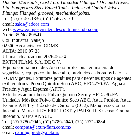
Ductile, Malleable, Cast Iron. Threaded Fittings. FDC and Hoses.
Fire Pumps and Steel Bolted Tanks. Industrial Control Valves.
Fittings: Flanged, grooved, mechanical joints.
Tel: (55) 5567-1336, (55) 5567-3179
email:
sales@edcos.com
web:
www.equiposymaterialescontraincendio.com
Norte 35 No. 895-D
Col. Industrial Vallejo
02300 Azcapotzalco, CDMX
ALTA: 2016-07-28
Ultima actualización: 2026-06-24
EXTIN FLAM, S.A. DE C.V.
Equipo contra incendio. Asesoria profesional en materia de
seguridad y equipo contra incendio, productos elaborados bajo las
NOM vigentes. Extintores portátiles para diferentes tipos de agentes
extinguidores: Polvo Químico Seco ABC, HFC-236-FA, Agua a
Presión y Agua Espuma (AFFF).
Extintores automáticos: Polvo Químico Seco y HFC-236-FA.
Unidades Móviles: Polvo Químico Seco ABC, Agua Presión, Agua
Espuma AFFF y Bióxido de Carbono (CO2). Mangueras Contra
Incendio. Marcas KEY FIRE HOSE y PARSCH. Sistemas Contra
Incendio. Marca ANSUL.
Tel: (55) 5786-5645, (55) 5786-5646, (55) 5571-6884
email:
compras@extin-flam.com.mx
email:
extinf@prodigy.net.mx