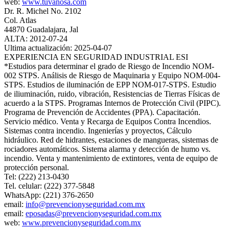
web:
www.tuvanosa.com
Dr. R. Michel No. 2102
Col. Atlas
44870 Guadalajara, Jal
ALTA: 2012-07-24
Ultima actualización: 2025-04-07
EXPERIENCIA EN SEGURIDAD INDUSTRIAL ESI
*Estudios para determinar el grado de Riesgo de Incendio NOM-
002 STPS. Análisis de Riesgo de Maquinaria y Equipo NOM-004-
STPS. Estudios de iluminación de EPP NOM-017-STPS. Estudio
de iliuminación, ruido, vibración, Resistencias de Tierras Físicas de
acuerdo a la STPS. Programas Internos de Protección Civil (PIPC).
Programa de Prevención de Accidentes (PPA). Capacitación.
Servicio médico. Venta y Recarga de Equipos Contra Incendios.
Sistemas contra incendio. Ingenierías y proyectos, Cálculo
hidráulico. Red de hidrantes, estaciones de mangueras, sistemas de
rociadores automáticos. Sistema alarma y detección de humo vs.
incendio. Venta y mantenimiento de extintores, venta de equipo de
protección personal.
Tel: (222) 213-0430
Tel. celular: (222) 377-5848
WhatsApp: (221) 376-2650
email:
info@prevencionyseguridad.com.mx
email:
eposadas@prevencionyseguridad.com.mx
web:
www.prevencionyseguridad.com.mx