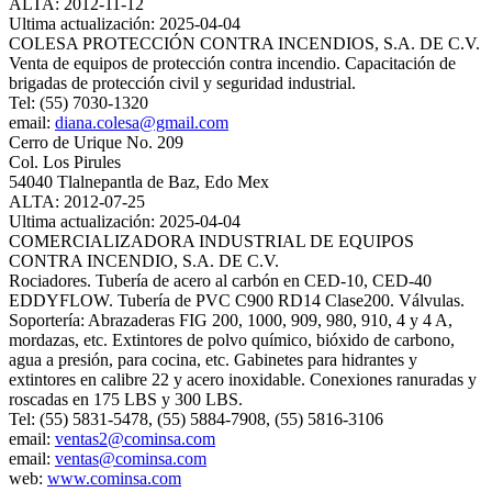
ALTA: 2012-11-12
Ultima actualización: 2025-04-04
COLESA PROTECCIÓN CONTRA INCENDIOS, S.A. DE C.V.
Venta de equipos de protección contra incendio. Capacitación de
brigadas de protección civil y seguridad industrial.
Tel: (55) 7030-1320
email:
diana.colesa@gmail.com
Cerro de Urique No. 209
Col. Los Pirules
54040 Tlalnepantla de Baz, Edo Mex
ALTA: 2012-07-25
Ultima actualización: 2025-04-04
COMERCIALIZADORA INDUSTRIAL DE EQUIPOS
CONTRA INCENDIO, S.A. DE C.V.
Rociadores. Tubería de acero al carbón en CED-10, CED-40
EDDYFLOW. Tubería de PVC C900 RD14 Clase200. Válvulas.
Soportería: Abrazaderas FIG 200, 1000, 909, 980, 910, 4 y 4 A,
mordazas, etc. Extintores de polvo químico, bióxido de carbono,
agua a presión, para cocina, etc. Gabinetes para hidrantes y
extintores en calibre 22 y acero inoxidable. Conexiones ranuradas y
roscadas en 175 LBS y 300 LBS.
Tel: (55) 5831-5478, (55) 5884-7908, (55) 5816-3106
email:
ventas2@cominsa.com
email:
ventas@cominsa.com
web:
www.cominsa.com