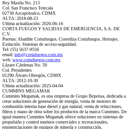
Rey Maxtla No. 213
Col. San Francisco Tetecala
02730 Azcapotzalco, CDMX
ALTA: 2018-08-23
Ultima actualización: 2026-06-16
CORTA FUEGOS Y SALIDAS DE EMERGENCIA, S.A. DE
C.V.
Puertas: Abatible Cortafuegos. Corrediza Cortafuegos. Herrajes.
Extinción. Sistemas de acceso-seguridad.
Tel: (55) 5637-9556
email:
info@cortafuegos.com.mx
web:
www.cortafuegos.com.mx
Lázaro Cárdenas No. 59
Col. Presidentes
01290 Álvaro Obregón, CDMX
ALTA: 2012-10-30
Ultima actualización: 2025-04-04
CUMMINS MEGAMAK
Cummins Megamak, es una empresa de Grupo Bepensa, dedicada a
crear soluciones de generación de energía, venta de motores de
combustión interna base diesel y gas natural, venta de refacciones,
filtros y mano de obra sobre los productos de la marca Cummins. De
igual manera Cummins Megamak ofrece soluciones en sistemas de
propulsión y control marinos comerciales y recreacionales,
repotenciaciones de equipos de minería y construcción.