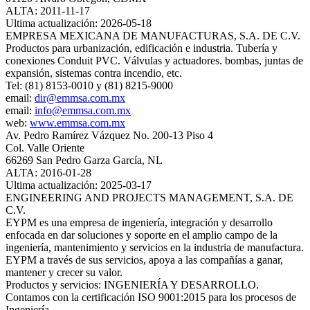
ALTA: 2011-11-17
Ultima actualización: 2026-05-18
EMPRESA MEXICANA DE MANUFACTURAS, S.A. DE C.V.
Productos para urbanización, edificación e industria. Tubería y
conexiones Conduit PVC. Válvulas y actuadores. bombas, juntas de
expansión, sistemas contra incendio, etc.
Tel: (81) 8153-0010 y (81) 8215-9000
email:
dir@emmsa.com.mx
email:
info@emmsa.com.mx
web:
www.emmsa.com.mx
Av. Pedro Ramírez Vázquez No. 200-13 Piso 4
Col. Valle Oriente
66269 San Pedro Garza García, NL
ALTA: 2016-01-28
Ultima actualización: 2025-03-17
ENGINEERING AND PROJECTS MANAGEMENT, S.A. DE
C.V.
EYPM es una empresa de ingeniería, integración y desarrollo
enfocada en dar soluciones y soporte en el amplio campo de la
ingeniería, mantenimiento y servicios en la industria de manufactura.
EYPM a través de sus servicios, apoya a las compañías a ganar,
mantener y crecer su valor.
Productos y servicios: INGENIERÍA Y DESARROLLO.
Contamos con la certificación ISO 9001:2015 para los procesos de
Ingeniería.