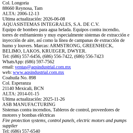
Col. Longoria
88660 Reynosa, Tam
ALTA: 2006-12-13
Ultima actualización: 2026-06-08
AQUASISTEMAS INTEGRALES, S.A. DE C.V.
Equipo de bombeo para agua helada. Equipos contra incendio,
torres de enfriamiento y muy especialmente sistemas de extracción e
inyección de aire, así como la línea de campanas de extracción de
humo y louvers. Marcas: ARMSTRONG, GREENHECK,
BELIMO, LAKOS, KRUEGER, DWYER.
Tel: (686) 557-6456, (686) 556-7422, (686) 556-7423
WhatsApp: (686) 597-7562
email:
ventas@aqsindustrial.com.mx
web:
www.aqsindustrial.com.mx
Coahuila No. 898
Col. Esperanza
21140 Mexicali, BCN
ALTA: 2014-01-15
Ultima actualización: 2025-11-26
ASB MANUFACTURING
Sistemas contra incendios, Tableros de control, proveedores de
motores y bombas eléctricas
Fire protection systems, control panels, electric motors and pumps
supplier
Tel: (686) 557-6540