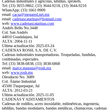
Cadenas industriales y agrícolas, tablillas, sprokets.
Tel: (33) 3655-9862, (33) 3644-9218, (33) 3644-9216
WhatsApp: (33) 1661-9909
email:
cacsa@megared.net.mx
email:
cadenascatarinas@hotmail.com
web:
www.cadenascatarinas.com
Andrés Bello No.3448
Col. San Andrés
44810 Guadalajara, Jal
ALTA: 2004-11-11
Ultima actualización: 2025-03-24
CADENAS ROSH, S.A. DE C.V.
Cadenas industriales transportadoras. Troqueladas, fundidas,
combinadas, especiales.
Tel: (33) 3838-6838, (33) 3838-6868
email:
marce.magana@rosh.mx
web:
www.rosh.mx
Oleoducto No. 3089
Col. Álamo Industrial
45500 Tlaquepaque, Jal
ALTA: 2012-03-21
Ultima actualización: 2025-11-05
CADENAS Y ADITAMENTOS
Cadenas de rodillos, acero inoxidable, milimétricas, ingenieria,
tablillas, bandas modulares, bandas metálicas, chumaceras, cadenas