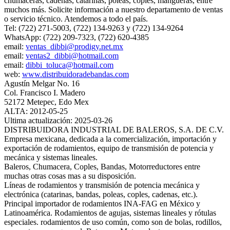
chumaceras, cadenas, catarinas, poleas, coples, mangueras, entre
muchos más. Solicite información a nuestro departamento de ventas
o servicio técnico. Atendemos a todo el país.
Tel: (722) 271-5003, (722) 134-9263 y (722) 134-9264
WhatsApp: (722) 209-7323, (722) 620-4385
email:
ventas_dibbi@prodigy.net.mx
email:
ventas2_dibbi@hotmail.com
email:
dibbi_toluca@hotmail.com
web:
www.distribuidoradebandas.com
Agustín Melgar No. 16
Col. Francisco I. Madero
52172 Metepec, Edo Mex
ALTA: 2012-05-25
Ultima actualización: 2025-03-26
DISTRIBUIDORA INDUSTRIAL DE BALEROS, S.A. DE C.V.
Empresa mexicana, dedicada a la comercialización, importación y
exportación de rodamientos, equipo de transmisión de potencia y
mecánica y sistemas lineales.
Baleros, Chumacera, Coples, Bandas, Motorreductores entre
muchas otras cosas mas a su disposición.
Líneas de rodamientos y transmisión de potencia mecánica y
electrónica (catarinas, bandas, poleas, coples, cadenas, etc.).
Principal importador de rodamientos INA-FAG en México y
Latinoamérica. Rodamientos de agujas, sistemas lineales y rótulas
especiales. rodamientos de uso común, como son de bolas, rodillos,