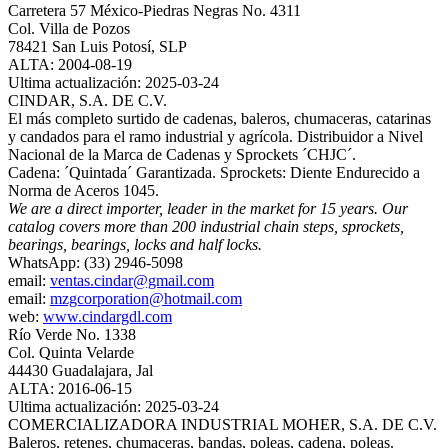
Carretera 57 México-Piedras Negras No. 4311
Col. Villa de Pozos
78421 San Luis Potosí, SLP
ALTA: 2004-08-19
Ultima actualización: 2025-03-24
CINDAR, S.A. DE C.V.
El más completo surtido de cadenas, baleros, chumaceras, catarinas
y candados para el ramo industrial y agrícola. Distribuidor a Nivel
Nacional de la Marca de Cadenas y Sprockets ´CHJC´.
Cadena: ´Quintada´ Garantizada. Sprockets: Diente Endurecido a
Norma de Aceros 1045.
We are a direct importer, leader in the market for 15 years. Our
catalog covers more than 200 industrial chain steps, sprockets,
bearings, bearings, locks and half locks.
WhatsApp: (33) 2946-5098
email:
ventas.cindar@gmail.com
email:
mzgcorporation@hotmail.com
web:
www.cindargdl.com
Río Verde No. 1338
Col. Quinta Velarde
44430 Guadalajara, Jal
ALTA: 2016-06-15
Ultima actualización: 2025-03-24
COMERCIALIZADORA INDUSTRIAL MOHER, S.A. DE C.V.
Baleros, retenes, chumaceras, bandas, poleas, cadena, poleas.