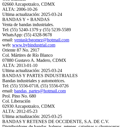
02660 Azcapotzalco, CDMX
ALTA: 2006-10-26
Ultima actualización: 2025-03-24
BANDAS Y + BANDAS
Venta de bandas industriales.
Tel: (55) 5240-1379 y (55) 5239-5589
WhatsApp: (55) 4328-9678
email:
ventaslchgomez@hotmail.com
web:
www.bybindustrial.com
Oriente 87 No. 2917
Col. Mártires de Río Blanco
07880 Gustavo A. Madero, CDMX
ALTA: 2013-01-10
Ultima actualización: 2025-03-24
BANDAS Y PARTES INDUSTRIALES
Bandas industriales y automotrices.
Tel: (55) 5556-0718, (55) 5556-0726
email:
bandas_partes@hotmail.com
Prol. Pino No. 680
Col. Liberación
02930 Azcapotzalco, CDMX
ALTA: 2012-05-23
Ultima actualización: 2025-03-25
BANDAS Y RETENES DE OCCIDENTE, S.A. DE C.V.
Distribuidores de bandas, baleros, retenes, catarinas y chumaceras