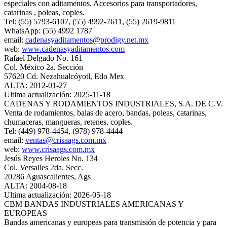
especiales con aditamentos. Accesorios para transportadores,
catarinas , poleas, coples.
Tel: (55) 5793-6107, (55) 4992-7611, (55) 2619-9811
WhatsApp: (55) 4992 1787
email:
cadenasyaditamentos@prodigy.net.mx
web:
www.cadenasyaditamentos.com
Rafael Delgado No. 161
Col. México 2a. Sección
57620 Cd. Nezahualcóyotl, Edo Mex
ALTA: 2012-01-27
Ultima actualización: 2025-11-18
CADENAS Y RODAMIENTOS INDUSTRIALES, S.A. DE C.V.
Venta de rodamientos, balas de acero, bandas, poleas, catarinas,
chumaceras, mangueras, retenes, coples.
Tel: (449) 978-4454, (978) 978-4444
email:
ventas@crisaags.com.mx
web:
www.crisaags.com.mx
Jesús Reyes Heroles No. 134
Col. Versalles 2da. Secc.
20286 Aguascalientes, Ags
ALTA: 2004-08-18
Ultima actualización: 2026-05-18
CBM BANDAS INDUSTRIALES AMERICANAS Y
EUROPEAS
Bandas americanas y europeas para transmisión de potencia y para