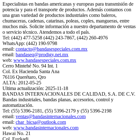
Especialistas en bandas americanas y europeas para transmisión de
potencia y para el transporte de productos. Además contamos con
una gran variedad de productos industriales como baleros,
chumaceras, cadenas, catarinas, poleas, coples, mangueras, entre
muchos más. Solicite información a nuestro departamento de ventas
o servicio técnico. Atendemos a todo el país.
Tel: (442) 477-5258 (442) 243-7867, (442) 260-4976
WhatsApp: (442) 190-9798
email:
contacto@bandasespeciales.com.mx
email:
bandaseq@prodigy.net.mx
web:
www.bandasespeciales.com.mx
Cerro Mintehé No. 94 Int. 1
Col. Ex Hacienda Santa Ana
76116 Querétaro, Qro
ALTA: 2012-05-25
Ultima actualización: 2025-11-18
BANDAS INTERNACIONALES DE CALIDAD, S.A. DE C.V.
Bandas industriales, bandas planas, accesorios, control y
automatización.
Tel: (55) 5396-2181, (55) 5396-2179 y (55) 5396-2198
email:
ventas@bandasinternacionales.com
email:
char_bicsa@outlook.com
web:
www.bandasinternacionales.com
Hawai No. 21
Col. Euzkadi