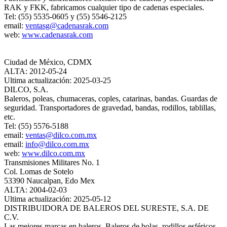
RAK y FKK, fabricamos cualquier tipo de cadenas especiales.
Tel: (55) 5535-0605 y (55) 5546-2125
email:
ventasg@cadenasrak.com
web:
www.cadenasrak.com
Ciudad de México, CDMX
ALTA: 2012-05-24
Ultima actualización: 2025-03-25
DILCO, S.A.
Baleros, poleas, chumaceras, coples, catarinas, bandas. Guardas de
seguridad. Transportadores de gravedad, bandas, rodillos, tablillas,
etc.
Tel: (55) 5576-5188
email:
ventas@dilco.com.mx
email:
info@dilco.com.mx
web:
www.dilco.com.mx
Transmisiones Militares No. 1
Col. Lomas de Sotelo
53390 Naucalpan, Edo Mex
ALTA: 2004-02-03
Ultima actualización: 2025-05-12
DISTRIBUIDORA DE BALEROS DEL SURESTE, S.A. DE
C.V.
Las mejores marcas en baleros. Baleros de bolas, rodillos esféricos,