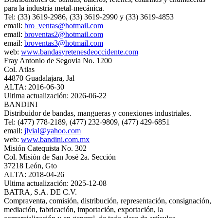
para la industria metal-mecánica.
Tel: (33) 3619-2986, (33) 3619-2990 y (33) 3619-4853
email:
bro_ventas@hotmail.com
email:
broventas2@hotmail.com
email:
broventas3@hotmail.com
web:
www.bandasyretenesdeoccidente.com
Fray Antonio de Segovia No. 1200
Col. Atlas
44870 Guadalajara, Jal
ALTA: 2016-06-30
Ultima actualización: 2026-06-22
BANDINI
Distribuidor de bandas, mangueras y conexiones industriales.
Tel: (477) 778-2189, (477) 232-9809, (477) 429-6851
email:
jlvial@yahoo.com
web:
www.bandini.com.mx
Misión Catequista No. 302
Col. Misión de San José 2a. Sección
37218 León, Gto
ALTA: 2018-04-26
Ultima actualización: 2025-12-08
BATRA, S.A. DE C.V.
Compraventa, comisión, distribución, representación, consignación,
mediación, fabricación, importación, exportación, la