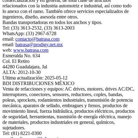
comercialización y en general, de toda clase de artículos
relacionados con la industria automotriz e industrial, así como todo
lo anexo con el ramo. También ofrece servicios especializados de
ingenieros, diseño, asesoría entre otros.
Bandas transportadoras en todos los anchos y tipos.
Tel: (33) 3613-2532, (33) 3613-2003
WhatsApp: (33) 2967-6728
email:
contacto@batrasa.com
email:
batrasa@prodigy.net.mx
web:
www.batrasa.com
Esmeralda No. 634
Col. El Retiro
44280 Guadalajara, Jal
ALTA: 2012-10-30
Ultima actualización: 2025-05-12
BDI DISTRIBUCIONES MÉXICO
Venta de refacciones y equipos: AC drives, motores, drives AC/DC,
interruptores, conectores, sensores, reductores, coples, bandas,
poleas, sprockets, rodamientos industriales, transmisión de potencia
mecánica, aparatos de sellado, embragues y frenos, productos de
movimiento lineal, fuerza hidráulica, productos eléctricos, productos
de seguridad, herramientas, trasmisión de energía eléctrica, manejo
de materiales, productos industriales en general, químicos,
sujetadores.
Tel: (81) 8221-0300