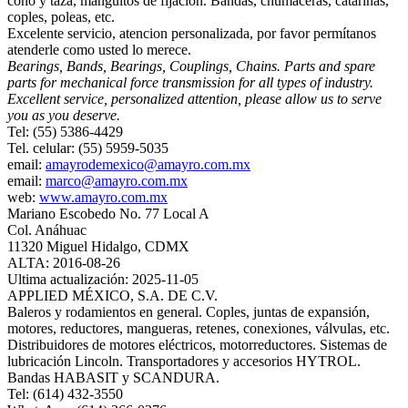
cono y taza, manguitos de fijación. Bandas, chumaceras, catarinas,
coples, poleas, etc.
Excelente servicio, atencion personalizada, por favor permítanos
atenderle como usted lo merece.
Bearings, Bands, Bearings, Couplings, Chains. Parts and spare
parts for mechanical force transmission for all types of industry.
Excellent service, personalized attention, please allow us to serve
you as you deserve.
Tel: (55) 5386-4429
Tel. celular: (55) 5959-5035
email:
amayrodemexico@amayro.com.mx
email:
marco@amayro.com.mx
web:
www.amayro.com.mx
Mariano Escobedo No. 77 Local A
Col. Anáhuac
11320 Miguel Hidalgo, CDMX
ALTA: 2016-08-26
Ultima actualización: 2025-11-05
APPLIED MÉXICO, S.A. DE C.V.
Baleros y rodamientos en general. Coples, juntas de expansión,
motores, reductores, mangueras, retenes, conexiones, válvulas, etc.
Distribuidores de motores eléctricos, motorreductores. Sistemas de
lubricación Lincoln. Transportadores y accesorios HYTROL.
Bandas HABASIT y SCANDURA.
Tel: (614) 432-3550