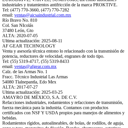
industriales y tratamientos antifricción de la marca PROKTIVE.
Tel: (477) 770-3660, (477) 770-7282
email:
ventas@aicsaindustrial.com.mx
Río Bravo No. 810
Col. San NIcolás
37480 León, Gto
ALTA: 2020-07-05
Ultima actualización: 2025-08-11
AF GEAR TECHNOLOGY
Venta y asesoría técnica entono lo relacionado con la transmisión de
potencia, reductores de velocidad, engranes de todo tipo.
Tel: (55) 5319-4717, (55) 5319-8433
email:
ventas@afgear.com.mx
Calz. de las Armas No. 1
Fracc. Técnico Industrial Las Armas
54080 Tlalnepantla, Edo Mex
ALTA: 2017-07-27
Ultima actualización: 2025-03-25
AMAYRO DE MÉXICO, S.A. DE C.V.
Refacciones industriales, rodamientos y refacciones de transmisión,
fuerza mecánica para la industria. Contamos con productos
certificados con NSF Y USDA propios para manejos de alimentos y
bebidas.
Rodamientos rígidos, autoalineables, de bolas, de rodillos, de aguja,