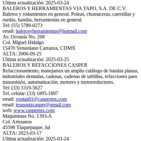
Ultima actualización: 2025-03-24
BALEROS Y HERRAMIENTAS VIA TAPO, S.A. DE C.V.
Baleros y rodamientos en general. Poleas, chumaceras, carretillas y
ruedas, bandas, herramientas en general.
Tel: (55) 5789-0273
email:
balerosyherramientas@hotmail.com
Av. Oceanía No. 268
Col. Miguel Hidalgo
15470 Venustiano Carranza, CDMX
ALTA: 2006-09-25
Ultima actualización: 2025-03-25
BALEROS Y REFACCIONES CASPER
Refaccionamiento, manejamos un amplio catálogo de bandas planas,
industriales dentadas, cadenas, cadenas de tablillas, refacciones para
transmisión, automatización, motores y motorreductores.
Tel: (33) 3319-5627
Tel. celular: (33) 1895-1897
email:
ventas01@caspermx.com
email:
jesusmtzcasper@gmail.com
web:
www.caspermx.com
Maquinistas No. 1393-A
Col. Artesanos
45598 Tlaquepaque, Jal
ALTA: 2023-03-17
Ultima actualización: 2025-03-24