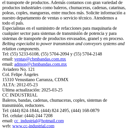
el transporte de productos. Además contamos con gran variedad de
productos industriales como baleros, chumaceras, cadenas, catarinas,
poleas, coples, mangueras, entre muchos más. Solicite información a
nuestro departamento de ventas o servicio técnico. Atendemos a
todo el país.
Especialistas en el suministro de refacciones para maquinaria de
cualquier sector para sistemas de transmisión de potencia y para
sistemas de transporte de productos envasados, granel y en proceso.
Belting especialist to power transmision and conveyors systems and
relation components.
Tel: (55) 5233-6108, (55) 5704-2094 y (55) 5704-2148
email:
ventas@cbmbandas.com.mx
email:
admon@cbmbandas.com.mx
Aviadero No. 121
Col. Felipe Ángeles
15310 Venustiano Carranza, CDMX
ALTA: 2012-05-23
Ultima actualización: 2025-03-25
CC INDUSTRIAL
Baleros, bandas, cadenas, chumaceras, coples, sistemas de
transmisión, reductores.
Tel: (444) 824-1844, (444) 824 2495, (444) 168-0879
Tel. celular: (444) 244 7208
email:
cc_industrial@hotmail.com
web:
www.cc-industrial.com