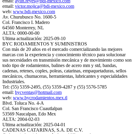
email:
aylin.reyes@bdi-mexico.com
email:
victor.mojica@bdi-mexico.com
web:
www.bdi-mexico.com
Av. Churubusco No. 1600-5
Col. Francisco I. Madero
64560 Monterrey, NL
ALTA: 0000-00-00
Ultima actualización: 2025-09-10
BYC RODAMIENTOS Y SUMINISTROS
Con más de 20 años en el mercado comercializando las mejores
marcas con la experiencia y conocimiento técnico para solucionar
sus necesidades en transmisión mecánica y de movimiento como son
todo tipo de rodamientos, balines de acero mm y std, bandas,
cadenas, retenes, coples, poleas, catarinas, empaquetaduras, sellos
mecánicos, chumaceras, herramientas, lubricantes y especialidades
Industriales.
Tel: (55) 5359-2495, (55) 5359-4287 y (55) 5576-5785
email:
bycventas@hotmail.com
web:
www.bycrodamientos.mex.tl
Blvd. Toluca No. 4-A
Col. San Francisco Cuautlalpan
53569 Naucalpan, Edo Mex
ALTA: 2004-02-03
Ultima actualización: 2025-04-01
CADENAS CATARINAS, S.A. DE C.V.