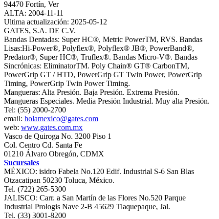
94470 Fortín, Ver
ALTA: 2004-11-11
Ultima actualización: 2025-05-12
GATES, S.A. DE C.V.
Bandas Dentadas: Super HC®, Metric PowerTM, RVS. Bandas
Lisas:Hi-Power®, Polyflex®, Polyflex® JB®, PowerBand®,
Predator®, Super HC®, Truflex®. Bandas Micro-V®. Bandas
Sincrónicas: EliminatorTM. Poly Chain® GT® CarbonTM,
PowerGrip GT / HTD, PowerGrip GT Twin Power, PowerGrip
Timing, PowerGrip Twin Power Timing.
Mangueras: Alta Presión. Baja Presión. Extrema Presión.
Mangueras Especiales. Media Presión Industrial. Muy alta Presión.
Tel: (55) 2000-2700
email:
holamexico@gates.com
web:
www.gates.com.mx
Vasco de Quiroga No. 3200 Piso 1
Col. Centro Cd. Santa Fe
01210 Álvaro Obregón, CDMX
Sucursales
MÉXICO: isidro Fabela No.120 Edif. Industrial S-6 San Blas
Otzacatipan 50230 Toluca, México.
Tel. (722) 265-5300
JALISCO: Carr. a San Martín de las Flores No.520 Parque
Industrial Prologis Nave 2-B 45629 Tlaquepaque, Jal.
Tel. (33) 3001-8200