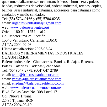
que comercializamos se encuentran: baleros, chumaceras, poleas,
bandas, reductores de velocidad, cadena industrial, retenes, coples,
balines, grasa industrial, catarinas, accesorios para catarinas como
candados y medio candados.
Tel: (55) 5784-0166 y (55) 5784-0235
email:
urgentes.ventasbusa@gmail.com
web:
www.balerosurgentes.org
Oriente 180 No. 125 Local 2
Col. Moctezuma 2a. Sección
15540 Venustiano Carranza, CDMX
ALTA: 2004-02-03
Ultima actualización: 2025-03-24
BALEROS Y HERRAMIENTAS INDUSTRIALES
CUAUHTÉMOC
Baleros industriales. Chumaceras. Bandas. Rodajas. Retenes.
Poleas. Catarinas. Cadenas y candados.
Tel: (664) 647-2778, (664) 647-2789
email:
temo@baleroscuauhtemoc.com
email:
ventas@baleroscuauhtemoc.com
email:
enedina@baleroscuauhtemoc.com
web:
www.baleroscuauhtemoc.com.mx
Blvd. Bellas Artes No. 308 Local 17
Col. Nueva Tijuana
22435 Tijuana, BCN
ALTA: 2004-08-19