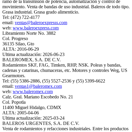
ramo de la transmisión de potencia, automatización y control de
movimiento. Venta de bandas de uso industrial. Baleros de todo tipo.
Grasa industrial. Grasa grado alimenticio.
Tel: (472) 722-4177
email:
ventas@baleroexpresss.com
web:
www.baleroexpress.com
Libramiento Norte No. 3882
Col. Progreso
36135 Silao, Gto
ALTA: 2016-06-29
Ultima actualización: 2026-06-23
BALEROMEX, S.A. DE C.V.
Rodamientos SKF, FAG, Timken, RHP, NSK. Poleas y bandas,
cadenas y catarinas, chumaceras, etc. Motores y controles Weg, US
Gearmotors.
Tel: (55) 5386-2886, (55) 5527-2536 y (55) 5399-6622
email:
ventas1@baleromex.com
web:
www.baleromex.com
Calz. Gral. Mariano Escobedo No. 21
Col. Popotla
11400 Miguel Hidalgo, CDMX
ALTA: 2005-04-06
Ultima actualización: 2025-03-24
BALEROS URGENTES, S.A. DE C.V.
Venta de rodamientos y refacciones industriales. Entre los productos