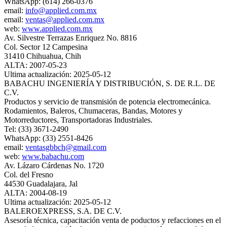
WhatsApp: (614) 266-0376
email:
info@applied.com.mx
email:
ventas@applied.com.mx
web:
www.applied.com.mx
Av. Silvestre Terrazas Enriquez No. 8816
Col. Sector 12 Campesina
31410 Chihuahua, Chih
ALTA: 2007-05-23
Ultima actualización: 2025-05-12
BABACHU INGENIERÍA Y DISTRIBUCIÓN, S. DE R.L. DE
C.V.
Productos y servicio de transmisión de potencia electromecánica.
Rodamientos, Baleros, Chumaceras, Bandas, Motores y
Motorreductores, Transportadoras Industriales.
Tel: (33) 3671-2490
WhatsApp: (33) 2551-8426
email:
ventasgbbch@gmail.com
web:
www.babachu.com
Av. Lázaro Cárdenas No. 1720
Col. del Fresno
44530 Guadalajara, Jal
ALTA: 2004-08-19
Ultima actualización: 2025-05-12
BALEROEXPRESS, S.A. DE C.V.
Asesoría técnica, capacitación venta de poductos y refacciones en el