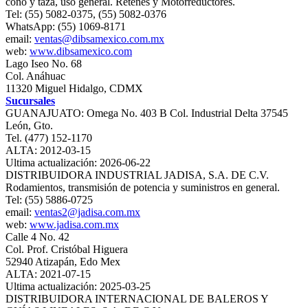
cono y taza, uso general. Retenes y Motorreductores.
Tel: (55) 5082-0375, (55) 5082-0376
WhatsApp: (55) 1069-8171
email:
ventas@dibsamexico.com.mx
web:
www.dibsamexico.com
Lago Iseo No. 68
Col. Anáhuac
11320 Miguel Hidalgo, CDMX
Sucursales
GUANAJUATO: Omega No. 403 B Col. Industrial Delta 37545
León, Gto.
Tel. (477) 152-1170
ALTA: 2012-03-15
Ultima actualización: 2026-06-22
DISTRIBUIDORA INDUSTRIAL JADISA, S.A. DE C.V.
Rodamientos, transmisión de potencia y suministros en general.
Tel: (55) 5886-0725
email:
ventas2@jadisa.com.mx
web:
www.jadisa.com.mx
Calle 4 No. 42
Col. Prof. Cristóbal Higuera
52940 Atizapán, Edo Mex
ALTA: 2021-07-15
Ultima actualización: 2025-03-25
DISTRIBUIDORA INTERNACIONAL DE BALEROS Y