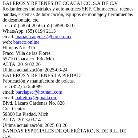
BALEROS Y RETENES DE COACALCO, S.A DE C.V.
Rodamientos industriales y automotrices SKF. Chumaceras, retenes,
bandas, sistemas de lubricación, equipos de montaje y herramientas
de desmontaje, etc.
Tel: (55) 5874-2056, (55) 5898-3810
WhatsApp: (55) 8194 2113
email:
mariana.angeles@bareco.mx
web:
bareco.online
Hinojos No. 375
Fracc. Villa de las Flores
55710 Coacalco, Edo Mex
ALTA: 2019-02-26
Ultima actualización: 2025-03-24
BALEROS Y RETENES LA PIEDAD
Fabricación y manufactura de poleas.
Tel: (352) 526-4089
email:
barelapsa@hotmail.com
email:
balretmx@gmail.com
Blvd. Lázaro Cárdenas No. 828
Col. Centro
59300 La Piedad, Mich
ALTA: 2013-03-14
Ultima actualización: 2025-03-26
BANDAS ESPECIALES DE QUERÉTARO, S. DE R.L. DE
C.V.