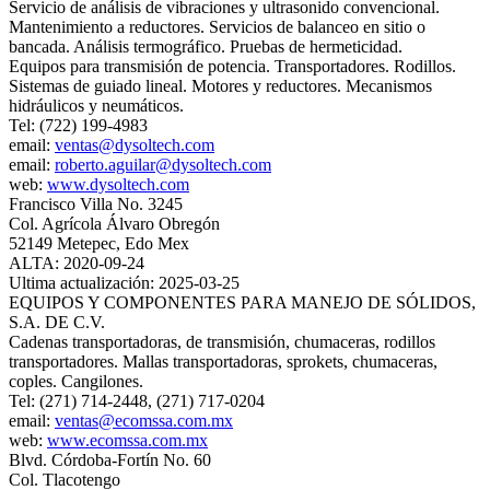
Servicio de análisis de vibraciones y ultrasonido convencional.
Mantenimiento a reductores. Servicios de balanceo en sitio o
bancada. Análisis termográfico. Pruebas de hermeticidad.
Equipos para transmisión de potencia. Transportadores. Rodillos.
Sistemas de guiado lineal. Motores y reductores. Mecanismos
hidráulicos y neumáticos.
Tel: (722) 199-4983
email:
ventas@dysoltech.com
email:
roberto.aguilar@dysoltech.com
web:
www.dysoltech.com
Francisco Villa No. 3245
Col. Agrícola Álvaro Obregón
52149 Metepec, Edo Mex
ALTA: 2020-09-24
Ultima actualización: 2025-03-25
EQUIPOS Y COMPONENTES PARA MANEJO DE SÓLIDOS,
S.A. DE C.V.
Cadenas transportadoras, de transmisión, chumaceras, rodillos
transportadores. Mallas transportadoras, sprokets, chumaceras,
coples. Cangilones.
Tel: (271) 714-2448, (271) 717-0204
email:
ventas@ecomssa.com.mx
web:
www.ecomssa.com.mx
Blvd. Córdoba-Fortín No. 60
Col. Tlacotengo