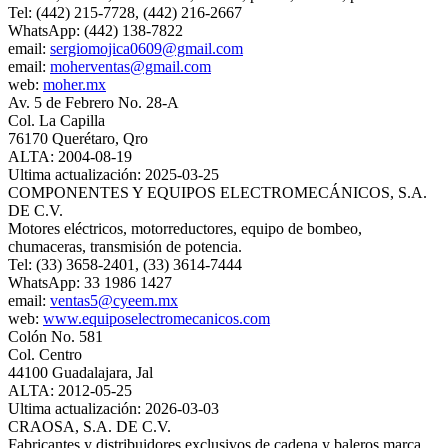
Tel: (442) 215-7728, (442) 216-2667
WhatsApp: (442) 138-7822
email:
sergiomojica0609@gmail.com
email:
moherventas@gmail.com
web:
moher.mx
Av. 5 de Febrero No. 28-A
Col. La Capilla
76170 Querétaro, Qro
ALTA: 2004-08-19
Ultima actualización: 2025-03-25
COMPONENTES Y EQUIPOS ELECTROMECÁNICOS, S.A.
DE C.V.
Motores eléctricos, motorreductores, equipo de bombeo,
chumaceras, transmisión de potencia.
Tel: (33) 3658-2401, (33) 3614-7444
WhatsApp: 33 1986 1427
email:
ventas5@cyeem.mx
web:
www.equiposelectromecanicos.com
Colón No. 581
Col. Centro
44100 Guadalajara, Jal
ALTA: 2012-05-25
Ultima actualización: 2026-03-03
CRAOSA, S.A. DE C.V.
Fabricantes y distribuidores exclusivos de cadena y baleros marca