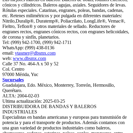
cónicos y cilíndricos. Baleros agujas, axiales. Seguidores de levas.
Rótulas especiales. Catarinas, engranes, poleas, bandas, cadenas,
etc. Retenes milimétricos y por pulgada en diferentes materiales:
Nitrilo,Duralip®, Duratemp®, Poliacrilato, LongLife®, Vemac®,
Fieltro, Teflon® y otros materiales de sellado. Reductores de
engranes rectos, engranes cónicos rectos, con engranes helicoidales,
de corona y sinfín, planetarios.
Tel: (999) 942-1700, (999) 942-1711
WhatsApp: (999) 438-0136
email:
vtasmer@dbsmx.com
web:
www.dbsmx.com
Calle 37 No. 464-A x 50 y 52
Col. Centro
97000 Mérida, Yuc
Sucursales
Guadalajara, Edo. México, Monterrey, Torreón, Hermosillo,
Querétaro.
ALTA: 2004-02-03
Ultima actualización: 2025-03-25
DISTRIBUIDORA DE BANDAS Y BALEROS
INDUSTRIALES
Especialistas en bandas americanas y europeas para transmisión de
potencia y para el transporte de productos. Además contamos con
una gran variedad de productos industriales como baleros,