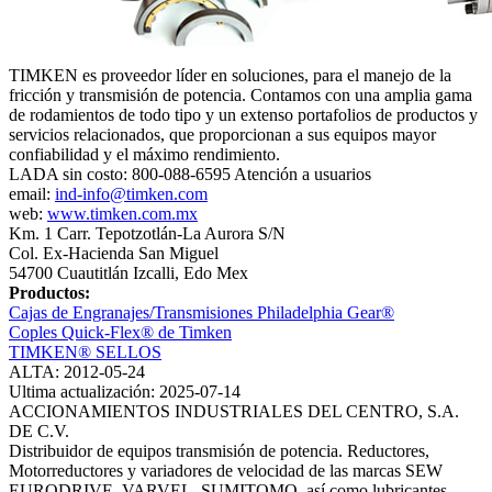
TIMKEN es proveedor líder en soluciones, para el manejo de la
fricción y transmisión de potencia. Contamos con una amplia gama
de rodamientos de todo tipo y un extenso portafolios de productos y
servicios relacionados, que proporcionan a sus equipos mayor
confiabilidad y el máximo rendimiento.
LADA sin costo: 800-088-6595 Atención a usuarios
email:
ind-info@timken.com
web:
www.timken.com.mx
Km. 1 Carr. Tepotzotlán-La Aurora S/N
Col. Ex-Hacienda San Miguel
54700 Cuautitlán Izcalli, Edo Mex
Productos:
Cajas de Engranajes/Transmisiones Philadelphia Gear®
Coples Quick‐Flex® de Timken
TIMKEN® SELLOS
ALTA: 2012-05-24
Ultima actualización: 2025-07-14
ACCIONAMIENTOS INDUSTRIALES DEL CENTRO, S.A.
DE C.V.
Distribuidor de equipos transmisión de potencia. Reductores,
Motorreductores y variadores de velocidad de las marcas SEW
EURODRIVE, VARVEL, SUMITOMO, así como lubricantes