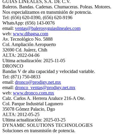
GUÍAS LINEALES, S.A. DE C.V.
Baleros. Bandas. Cadenas. Chumaceras. Poleas. Motores.
Nos especializamos en transmisión de potencia.
Tel: (656) 620-0390, (656) 620-9196
WhatsApp: (656) 143-0076
email:
ventas@balerosyguiaslineales.com
web:
www.dibagsa.com
Av. Tecnológico No. 5888
Col. Ampliación Aeropuerto
32690 Cd. Juárez, Chih
ALTA: 2022-04-06
Ultima actualización: 2025-11-05
DRONCO
Bandas V de alta capacidad y velocidad variable.
Tel: (871) 750-0833
email:
dronco@prodigy.net.mx
email:
dronco_ventas@prodigy.net.mx
web:
www.dronco.com.mx
Calz. Carlos A. Herrera Araluce 216-A Ote.
Col. Parque Industrial Lagunero
35078 Gómez Palacio, Dgo
ALTA: 2012-05-25
Ultima actualización: 2025-03-25
DYNAMIC SOLUTIONS TECHNOLOGIES
Soluciones en transmisión de potencia.