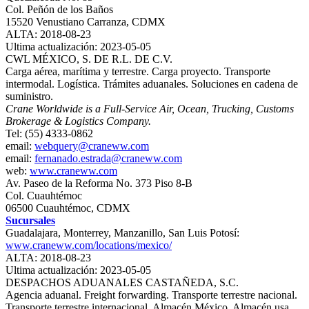
Col. Peñón de los Baños
15520 Venustiano Carranza, CDMX
ALTA: 2018-08-23
Ultima actualización: 2023-05-05
CWL MÉXICO, S. DE R.L. DE C.V.
Carga aérea, marítima y terrestre. Carga proyecto. Transporte
intermodal. Logística. Trámites aduanales. Soluciones en cadena de
suministro.
Crane Worldwide is a Full-Service Air, Ocean, Trucking, Customs
Brokerage & Logistics Company.
Tel: (55) 4333-0862
email:
webquery@craneww.com
email:
fernanado.estrada@craneww.com
web:
www.craneww.com
Av. Paseo de la Reforma No. 373 Piso 8-B
Col. Cuauhtémoc
06500 Cuauhtémoc, CDMX
Sucursales
Guadalajara, Monterrey, Manzanillo, San Luis Potosí:
www.craneww.com/locations/mexico/
ALTA: 2018-08-23
Ultima actualización: 2023-05-05
DESPACHOS ADUANALES CASTAÑEDA, S.C.
Agencia aduanal. Freight forwarding. Transporte terrestre nacional.
Transporte terrestre internacional. Almacén México. Almacén usa.