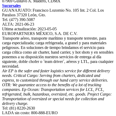
07969 Gustavo A. Madero, CDMX
Sucursales
GUANAJUATO: Francisco Lozornio No. 105 Int. 2 Col. Los
Paraísos 37320 León, Gto.
Tel. (477) 390-5087
ALTA: 2021-06-23
Ultima actualización: 2023-05-05
EUROPARTNERS MÉXICO, S.A. DE C.V.
Transporte aéreo, transporte marítimo y transporte terrestre, para
carga especializada; carga refrigerada, a granel y para materiales
peligrosos. En soluciones de tiempo brindamos el servicio para
carga crítica como air charter, hand carrier, y hot shots y en sensibles
ponemos a su disposición nuestros servicios de entrega al día
siguiente, doble chofer o ´team driver´, aéreos y LTL, para cualquier
necesidad.
Air EP is the safer and faster logistics service for different delivery
needs. Critical Cargo: Serving from charters, dedicated and
express, to customized through our hand carry service deliveries.
OTR: We guarantee access to the benefits of a lot of trucking
companies. Ep Ocean: Transportation services for LCL, FCL,
refrigerated, bulk, hazardous, oversized, etc. goods. Project Cargo:
Transportation of oversized or special needs for collection and
delivery charge.
Tel: (81) 8220-2630
LADA sin costo: 800-888-EURO