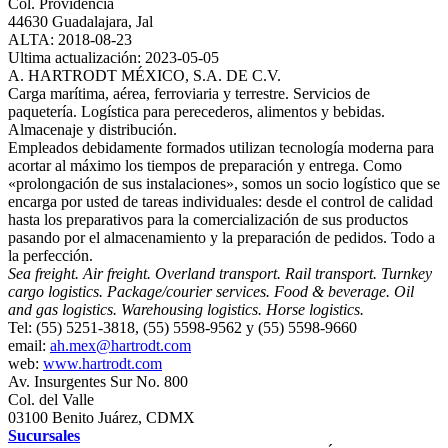
Col. Providencia
44630 Guadalajara, Jal
ALTA: 2018-08-23
Ultima actualización: 2023-05-05
A. HARTRODT MÉXICO, S.A. DE C.V.
Carga marítima, aérea, ferroviaria y terrestre. Servicios de
paquetería. Logística para perecederos, alimentos y bebidas.
Almacenaje y distribución.
Empleados debidamente formados utilizan tecnología moderna para
acortar al máximo los tiempos de preparación y entrega. Como
«prolongación de sus instalaciones», somos un socio logístico que se
encarga por usted de tareas individuales: desde el control de calidad
hasta los preparativos para la comercialización de sus productos
pasando por el almacenamiento y la preparación de pedidos. Todo a
la perfección.
Sea freight. Air freight. Overland transport. Rail transport. Turnkey
cargo logistics. Package/courier services. Food & beverage. Oil
and gas logistics. Warehousing logistics. Horse logistics.
Tel: (55) 5251-3818, (55) 5598-9562 y (55) 5598-9660
email:
ah.mex@hartrodt.com
web:
www.hartrodt.com
Av. Insurgentes Sur No. 800
Col. del Valle
03100 Benito Juárez, CDMX
Sucursales