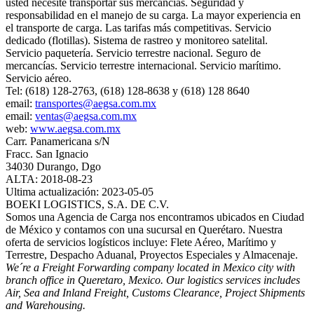
usted necesite transportar sus mercancías. Seguridad y
responsabilidad en el manejo de su carga. La mayor experiencia en
el transporte de carga. Las tarifas más competitivas. Servicio
dedicado (flotillas). Sistema de rastreo y monitoreo satelital.
Servicio paquetería. Servicio terrestre nacional. Seguro de
mercancías. Servicio terrestre internacional. Servicio marítimo.
Servicio aéreo.
Tel: (618) 128-2763, (618) 128-8638 y (618) 128 8640
email:
transportes@aegsa.com.mx
email:
ventas@aegsa.com.mx
web:
www.aegsa.com.mx
Carr. Panamericana s/N
Fracc. San Ignacio
34030 Durango, Dgo
ALTA: 2018-08-23
Ultima actualización: 2023-05-05
BOEKI LOGISTICS, S.A. DE C.V.
Somos una Agencia de Carga nos encontramos ubicados en Ciudad
de México y contamos con una sucursal en Querétaro. Nuestra
oferta de servicios logísticos incluye: Flete Aéreo, Marítimo y
Terrestre, Despacho Aduanal, Proyectos Especiales y Almacenaje.
We´re a Freight Forwarding company located in Mexico city with
branch office in Queretaro, Mexico. Our logistics services includes
Air, Sea and Inland Freight, Customs Clearance, Project Shipments
and Warehousing.