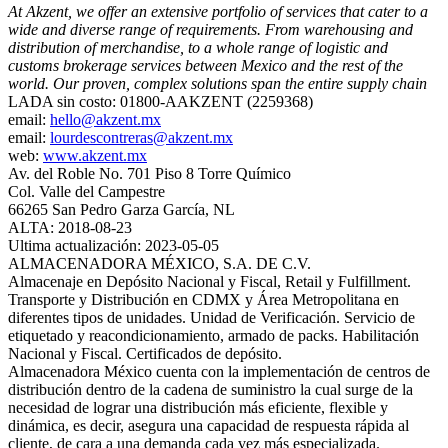
At Akzent, we offer an extensive portfolio of services that cater to a
wide and diverse range of requirements. From warehousing and
distribution of merchandise, to a whole range of logistic and
customs brokerage services between Mexico and the rest of the
world. Our proven, complex solutions span the entire supply chain
LADA sin costo: 01800-AAKZENT (2259368)
email:
hello@akzent.mx
email:
lourdescontreras@akzent.mx
web:
www.akzent.mx
Av. del Roble No. 701 Piso 8 Torre Químico
Col. Valle del Campestre
66265 San Pedro Garza García, NL
ALTA: 2018-08-23
Ultima actualización: 2023-05-05
ALMACENADORA MÉXICO, S.A. DE C.V.
Almacenaje en Depósito Nacional y Fiscal, Retail y Fulfillment.
Transporte y Distribución en CDMX y Área Metropolitana en
diferentes tipos de unidades. Unidad de Verificación. Servicio de
etiquetado y reacondicionamiento, armado de packs. Habilitación
Nacional y Fiscal. Certificados de depósito.
Almacenadora México cuenta con la implementación de centros de
distribución dentro de la cadena de suministro la cual surge de la
necesidad de lograr una distribución más eficiente, flexible y
dinámica, es decir, asegura una capacidad de respuesta rápida al
cliente, de cara a una demanda cada vez más especializada.