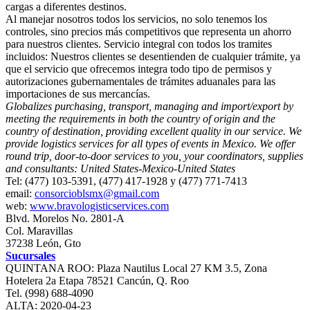
cargas a diferentes destinos.
Al manejar nosotros todos los servicios, no solo tenemos los
controles, sino precios más competitivos que representa un ahorro
para nuestros clientes. Servicio integral con todos los tramites
incluidos: Nuestros clientes se desentienden de cualquier trámite, ya
que el servicio que ofrecemos integra todo tipo de permisos y
autorizaciones gubernamentales de trámites aduanales para las
importaciones de sus mercancías.
Globalizes purchasing, transport, managing and import/export by
meeting the requirements in both the country of origin and the
country of destination, providing excellent quality in our service. We
provide logistics services for all types of events in Mexico. We offer
round trip, door‐to‐door services to you, your coordinators, supplies
and consultants: United States‐Mexico‐United States
Tel: (477) 103-5391, (477) 417-1928 y (477) 771-7413
email:
consorcioblsmx@gmail.com
web:
www.bravologisticservices.com
Blvd. Morelos No. 2801-A
Col. Maravillas
37238 León, Gto
Sucursales
QUINTANA ROO: Plaza Nautilus Local 27 KM 3.5, Zona
Hotelera 2a Etapa 78521 Cancún, Q. Roo
Tel. (998) 688-4090
ALTA: 2020-04-23