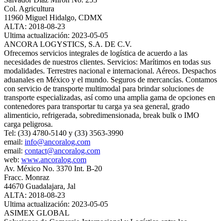
Col. Agricultura
11960 Miguel Hidalgo, CDMX
ALTA: 2018-08-23
Ultima actualización: 2023-05-05
ANCORA LOGYSTICS, S.A. DE C.V.
Ofrecemos servicios integrales de logística de acuerdo a las
necesidades de nuestros clientes. Servicios: Marítimos en todas sus
modalidades. Terrestres nacional e internacional. Aéreos. Despachos
aduanales en México y el mundo. Seguros de mercancías. Contamos
con servicio de transporte multimodal para brindar soluciones de
transporte especializadas, así como una amplia gama de opciones en
contenedores para transportar tu carga ya sea general, grado
alimenticio, refrigerada, sobredimensionada, break bulk o IMO
carga peligrosa.
Tel: (33) 4780-5140 y (33) 3563-3990
email:
info@ancoralog.com
email:
contact@ancoralog.com
web:
www.ancoralog.com
Av. México No. 3370 Int. B-20
Fracc. Monraz
44670 Guadalajara, Jal
ALTA: 2018-08-23
Ultima actualización: 2023-05-05
ASIMEX GLOBAL