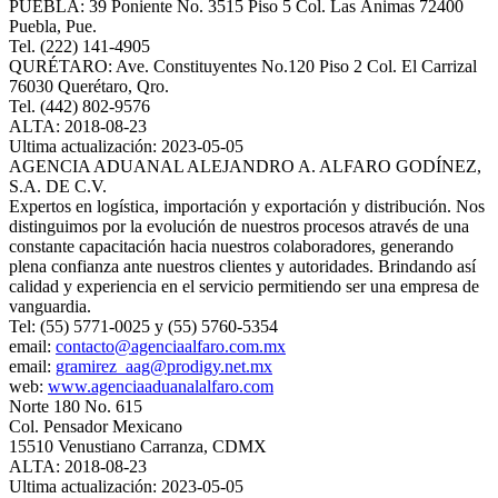
PUEBLA: 39 Poniente No. 3515 Piso 5 Col. Las Ánimas 72400
Puebla, Pue.
Tel. (222) 141-4905
QURÉTARO: Ave. Constituyentes No.120 Piso 2 Col. El Carrizal
76030 Querétaro, Qro.
Tel. (442) 802-9576
ALTA: 2018-08-23
Ultima actualización: 2023-05-05
AGENCIA ADUANAL ALEJANDRO A. ALFARO GODÍNEZ,
S.A. DE C.V.
Expertos en logística, importación y exportación y distribución. Nos
distinguimos por la evolución de nuestros procesos através de una
constante capacitación hacia nuestros colaboradores, generando
plena confianza ante nuestros clientes y autoridades. Brindando así
calidad y experiencia en el servicio permitiendo ser una empresa de
vanguardia.
Tel: (55) 5771-0025 y (55) 5760-5354
email:
contacto@agenciaalfaro.com.mx
email:
gramirez_aag@prodigy.net.mx
web:
www.agenciaaduanalalfaro.com
Norte 180 No. 615
Col. Pensador Mexicano
15510 Venustiano Carranza, CDMX
ALTA: 2018-08-23
Ultima actualización: 2023-05-05