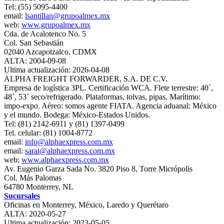
Tel: (55) 5095-4400
email:
lsantillan@grupoalmex.mx
web:
www.grupoalmex.mx
Cda. de Acalotenco No. 5
Col. San Sebastián
02040 Azcapotzalco, CDMX
ALTA: 2004-09-08
Ultima actualización: 2026-04-08
ALPHA FREIGHT FORWARDER, S.A. DE C.V.
Empresa de logística 3PL. Certificación WCA. Flete terrestre: 40´,
48´, 53´ seco/refrigerado. Plataformas, tolvas, pipas. Marítimo:
impo‐expo. Aéreo: somos agente FIATA. Agencia aduanal: México
y el mundo. Bodega: México‐Estados Unidos.
Tel: (81) 2142-6911 y (81) 1397-0499
Tel. celular: (81) 1004-8772
email:
info@alphaexpress.com.mx
email:
sarai@alphaexpress.com.mx
web:
www.alphaexpress.com.mx
Av. Eugenio Garza Sada No. 3820 Piso 8, Torre Micrópolis
Col. Más Palomas
64780 Monterrey, NL
Sucursales
Oficinas en Monterrey, México, Laredo y Querétaro
ALTA: 2020-05-27
Ultima actualización: 2023-05-05