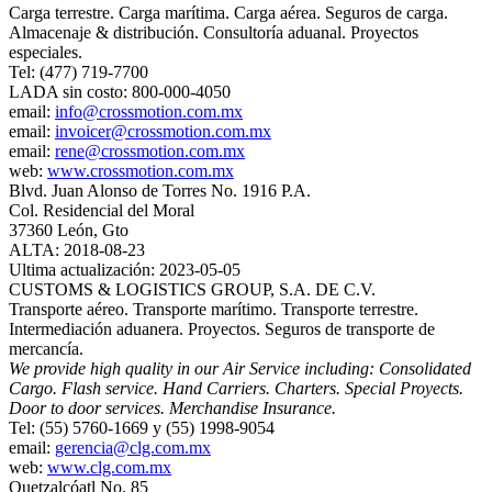
Carga terrestre. Carga marítima. Carga aérea. Seguros de carga.
Almacenaje & distribución. Consultoría aduanal. Proyectos
especiales.
Tel: (477) 719-7700
LADA sin costo: 800-000-4050
email:
info@crossmotion.com.mx
email:
invoicer@crossmotion.com.mx
email:
rene@crossmotion.com.mx
web:
www.crossmotion.com.mx
Blvd. Juan Alonso de Torres No. 1916 P.A.
Col. Residencial del Moral
37360 León, Gto
ALTA: 2018-08-23
Ultima actualización: 2023-05-05
CUSTOMS & LOGISTICS GROUP, S.A. DE C.V.
Transporte aéreo. Transporte marítimo. Transporte terrestre.
Intermediación aduanera. Proyectos. Seguros de transporte de
mercancía.
We provide high quality in our Air Service including: Consolidated
Cargo. Flash service. Hand Carriers. Charters. Special Proyects.
Door to door services. Merchandise Insurance.
Tel: (55) 5760-1669 y (55) 1998-9054
email:
gerencia@clg.com.mx
web:
www.clg.com.mx
Quetzalcóatl No. 85