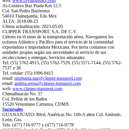
web:
www.cevalogistics.com
Av.Gustavo Baz Prada Km 12.5
Col. San Pedro Barrientos
54010 Tlalnepantla, Edo Mex
ALTA: 2018-08-23
Ultima actualización: 2023-05-05
CLIPPER TRANSPORT, S.A. DE C.V.
Líderes en el ramo de la transportación aérea. Navegamos los
océanos Atlántico y Pacífico para el servicio de la comunidad
exportadora e importadora Mexicana. Por tierra contamos con
unidades propias según sus necesidades al servicio de sus
recolecciones y entregas. Servicios aduanales.
Tel: (55) 5762-4915, (55) 5762-7529, (55) 5571-7144, (55) 5762-
7537 y 38
Tel. celular: (55) 1996-9415
email:
stephania.paz@clipper-transport.com
email:
andrea.urena@clipper-transport.com
web:
www.clipper-transport.com
Chimalhuacán No. 37
Col. Peñón de los Baños
15520 Venustiano Carranza, CDMX
Sucursales
GUANAJUATO: Blvd. Américas No. 100-A altos Col. Andrade,
León, Gto.
Tels. (477) 716-9777 y (477) 716-9778