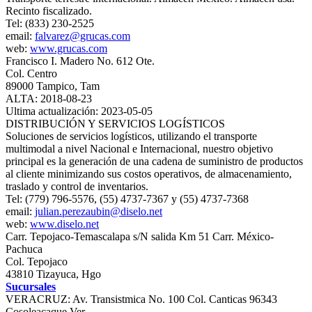
Recinto fiscalizado.
Tel: (833) 230-2525
email:
falvarez@grucas.com
web:
www.grucas.com
Francisco I. Madero No. 612 Ote.
Col. Centro
89000 Tampico, Tam
ALTA: 2018-08-23
Ultima actualización: 2023-05-05
DISTRIBUCIÓN Y SERVICIOS LOGÍSTICOS
Soluciones de servicios logísticos, utilizando el transporte
multimodal a nivel Nacional e Internacional, nuestro objetivo
principal es la generación de una cadena de suministro de productos
al cliente minimizando sus costos operativos, de almacenamiento,
traslado y control de inventarios.
Tel: (779) 796-5576, (55) 4737-7367 y (55) 4737-7368
email:
julian.perezaubin@diselo.net
web:
www.diselo.net
Carr. Tepojaco-Temascalapa s/N salida Km 51 Carr. México-
Pachuca
Col. Tepojaco
43810 Tizayuca, Hgo
Sucursales
VERACRUZ: Av. Transistmica No. 100 Col. Canticas 96343
Cosoleacaque Ver.