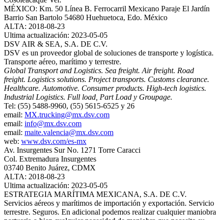
MÉXICO: Km. 50 Línea B. Ferrocarril Mexicano Paraje El Jardín
Barrio San Bartolo 54680 Huehuetoca, Edo. México
ALTA: 2018-08-23
Ultima actualización: 2023-05-05
DSV AIR & SEA, S.A. DE C.V.
DSV es un proveedor global de soluciones de transporte y logística.
Transporte aéreo, marítimo y terrestre.
Global Transport and Logistics. Sea freight. Air freight. Road
freight. Logistics solutions. Project transports. Customs clearance.
Healthcare. Automotive. Consumer products. High-tech logistics.
Industrial Logistics. Full load, Part Load y Groupage.
Tel: (55) 5488-9960, (55) 5615-6525 y 26
email:
MX.trucking@mx.dsv.com
email:
info@mx.dsv.com
email:
maite.valencia@mx.dsv.com
web:
www.dsv.com/es-mx
Av. Insurgentes Sur No. 1271 Torre Caracci
Col. Extremadura Insurgentes
03740 Benito Juárez, CDMX
ALTA: 2018-08-23
Ultima actualización: 2023-05-05
ESTRATEGIA MARÍTIMA MEXICANA, S.A. DE C.V.
Servicios aéreos y marítimos de importación y exportación. Servicio
terrestre. Seguros. En adicional podemos realizar cualquier maniobra