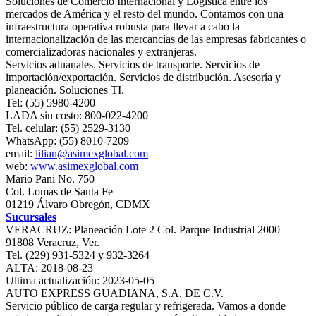
Soluciones de Comercio Internacional y Logística entre los
mercados de América y el resto del mundo. Contamos con una
infraestructura operativa robusta para llevar a cabo la
internacionalización de las mercancías de las empresas fabricantes o
comercializadoras nacionales y extranjeras.
Servicios aduanales. Servicios de transporte. Servicios de
importación/exportación. Servicios de distribución. Asesoría y
planeación. Soluciones TI.
Tel: (55) 5980-4200
LADA sin costo: 800-022-4200
Tel. celular: (55) 2529-3130
WhatsApp: (55) 8010-7209
email:
lilian@asimexglobal.com
web:
www.asimexglobal.com
Mario Pani No. 750
Col. Lomas de Santa Fe
01219 Álvaro Obregón, CDMX
Sucursales
VERACRUZ: Planeación Lote 2 Col. Parque Industrial 2000
91808 Veracruz, Ver.
Tel. (229) 931-5324 y 932-3264
ALTA: 2018-08-23
Ultima actualización: 2023-05-05
AUTO EXPRESS GUADIANA, S.A. DE C.V.
Servicio público de carga regular y refrigerada. Vamos a donde