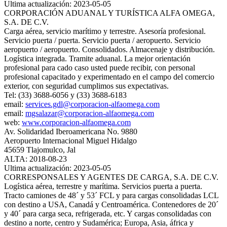
Ultima actualización: 2023-05-05
CORPORACIÓN ADUANAL Y TURÍSTICA ALFA OMEGA,
S.A. DE C.V.
Carga aérea, servicio marítimo y terrestre. Asesoría profesional.
Servicio puerta / puerta. Servicio puerta / aeropuerto. Servicio
aeropuerto / aeropuerto. Consolidados. Almacenaje y distribución.
Logística integrada. Tramite aduanal. La mejor orientación
profesional para cado caso usted puede recibir, con personal
profesional capacitado y experimentado en el campo del comercio
exterior, con seguridad cumplimos sus expectativas.
Tel: (33) 3688-6056 y (33) 3688-6183
email:
services.gdl@corporacion-alfaomega.com
email:
mgsalazar@corporacion-alfaomega.com
web:
www.corporacion-alfaomega.com
Av. Solidaridad Iberoamericana No. 9880
Aeropuerto Internacional Miguel Hidalgo
45659 Tlajomulco, Jal
ALTA: 2018-08-23
Ultima actualización: 2023-05-05
CORRESPONSALES Y AGENTES DE CARGA, S.A. DE C.V.
Logística aérea, terrestre y marítima. Servicios puerta a puerta.
Tracto camiones de 48´ y 53´ FCL y para cargas consolidadas LCL
con destino a USA, Canadá y Centroamérica. Contenedores de 20´
y 40´ para carga seca, refrigerada, etc. Y cargas consolidadas con
destino a norte, centro y Sudamérica; Europa, Asia, áfrica y