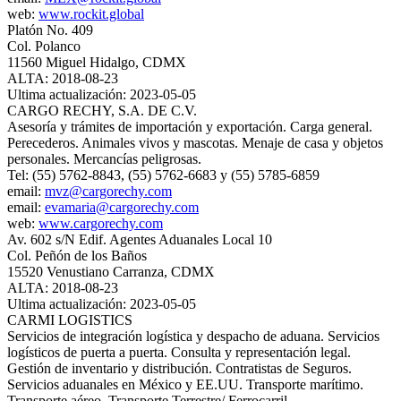
web:
www.rockit.global
Platón No. 409
Col. Polanco
11560 Miguel Hidalgo, CDMX
ALTA: 2018-08-23
Ultima actualización: 2023-05-05
CARGO RECHY, S.A. DE C.V.
Asesoría y trámites de importación y exportación. Carga general.
Perecederos. Animales vivos y mascotas. Menaje de casa y objetos
personales. Mercancías peligrosas.
Tel: (55) 5762-8843, (55) 5762-6683 y (55) 5785-6859
email:
mvz@cargorechy.com
email:
evamaria@cargorechy.com
web:
www.cargorechy.com
Av. 602 s/N Edif. Agentes Aduanales Local 10
Col. Peñón de los Baños
15520 Venustiano Carranza, CDMX
ALTA: 2018-08-23
Ultima actualización: 2023-05-05
CARMI LOGISTICS
Servicios de integración logística y despacho de aduana. Servicios
logísticos de puerta a puerta. Consulta y representación legal.
Gestión de inventario y distribución. Contratistas de Seguros.
Servicios aduanales en México y EE.UU. Transporte marítimo.
Transporte aéreo. Transporte Terrestre/ Ferrocarril.