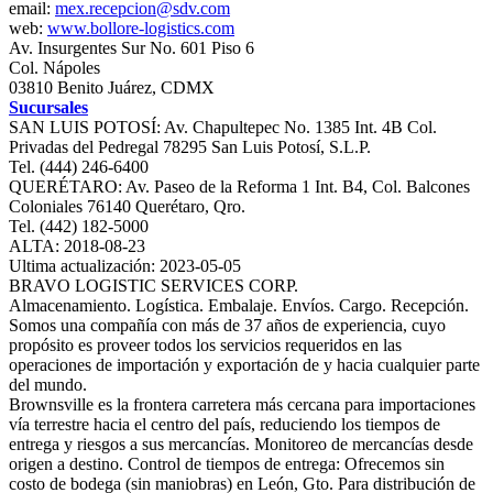
email:
mex.recepcion@sdv.com
web:
www.bollore-logistics.com
Av. Insurgentes Sur No. 601 Piso 6
Col. Nápoles
03810 Benito Juárez, CDMX
Sucursales
SAN LUIS POTOSÍ: Av. Chapultepec No. 1385 Int. 4B Col.
Privadas del Pedregal 78295 San Luis Potosí, S.L.P.
Tel. (444) 246-6400
QUERÉTARO: Av. Paseo de la Reforma 1 Int. B4, Col. Balcones
Coloniales 76140 Querétaro, Qro.
Tel. (442) 182-5000
ALTA: 2018-08-23
Ultima actualización: 2023-05-05
BRAVO LOGISTIC SERVICES CORP.
Almacenamiento. Logística. Embalaje. Envíos. Cargo. Recepción.
Somos una compañía con más de 37 años de experiencia, cuyo
propósito es proveer todos los servicios requeridos en las
operaciones de importación y exportación de y hacia cualquier parte
del mundo.
Brownsville es la frontera carretera más cercana para importaciones
vía terrestre hacia el centro del país, reduciendo los tiempos de
entrega y riesgos a sus mercancías. Monitoreo de mercancías desde
origen a destino. Control de tiempos de entrega: Ofrecemos sin
costo de bodega (sin maniobras) en León, Gto. Para distribución de