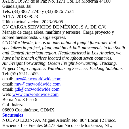
JALISCO: Av. de la Paz No. 1271 Col. La Moderna 44100
Guadalajara, Jal.
Tels. (33) 3827-2745 y (33) 3826-7534
ALTA: 2018-08-23
Ultima actualización: 2023-05-05
CN CARGA SERVICIOS DE MÉXICO, S.A. DE C.V.
Manejo de carga aérea, marítima y terrestre. Carga proyecto y
sobredimensionada. Carga express.
CNC Worldwide, Inc. is an international freight forwarder that
specializes in project, plant, and break bulk movements in the South
and Central American region. Headquartered in Los Angeles, we
have nine branch offices located throughout seven countries.
Air Freight Forwarding. Ocean Freight Forwarding. Trucking.
Project Cargo Logistics. Warehousing Services. Packing Solutions.
Tel: (55) 5511-2455
email:
mex@cncworldwide.com
email:
mty@cncworldwide.com
email:
gdl@cncworldwide.com
web:
www.cncworldwide.com
Berna No. 3 Piso 6
Col. Juárez
06600 Cuauhtémoc, CDMX
Sucursales
NUEVO LEÓN: Av. Miguel Alemán No. 804 Local 12 Fracc.
Hacienda Las Fuentes 66477 San Nicolas de los Garza, NL,