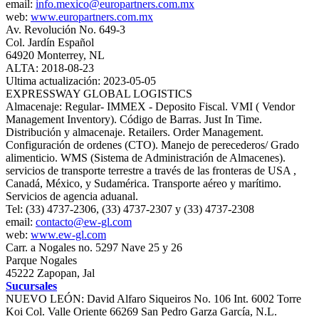
email:
info.mexico@europartners.com.mx
web:
www.europartners.com.mx
Av. Revolución No. 649-3
Col. Jardín Español
64920 Monterrey, NL
ALTA: 2018-08-23
Ultima actualización: 2023-05-05
EXPRESSWAY GLOBAL LOGISTICS
Almacenaje: Regular- IMMEX - Deposito Fiscal. VMI ( Vendor
Management Inventory). Código de Barras. Just In Time.
Distribución y almacenaje. Retailers. Order Management.
Configuración de ordenes (CTO). Manejo de perecederos/ Grado
alimenticio. WMS (Sistema de Administración de Almacenes).
servicios de transporte terrestre a través de las fronteras de USA ,
Canadá, México, y Sudamérica. Transporte aéreo y marítimo.
Servicios de agencia aduanal.
Tel: (33) 4737-2306, (33) 4737-2307 y (33) 4737-2308
email:
contacto@ew-gl.com
web:
www.ew-gl.com
Carr. a Nogales no. 5297 Nave 25 y 26
Parque Nogales
45222 Zapopan, Jal
Sucursales
NUEVO LEÓN: David Alfaro Siqueiros No. 106 Int. 6002 Torre
Koi Col. Valle Oriente 66269 San Pedro Garza García, N.L.