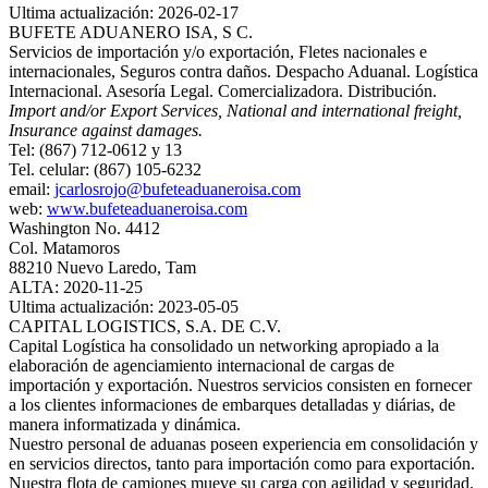
Ultima actualización: 2026-02-17
BUFETE ADUANERO ISA, S C.
Servicios de importación y/o exportación, Fletes nacionales e
internacionales, Seguros contra daños. Despacho Aduanal. Logística
Internacional. Asesoría Legal. Comercializadora. Distribución.
Import and/or Export Services, National and international freight,
Insurance against damages.
Tel: (867) 712-0612 y 13
Tel. celular: (867) 105-6232
email:
jcarlosrojo@bufeteaduaneroisa.com
web:
www.bufeteaduaneroisa.com
Washington No. 4412
Col. Matamoros
88210 Nuevo Laredo, Tam
ALTA: 2020-11-25
Ultima actualización: 2023-05-05
CAPITAL LOGISTICS, S.A. DE C.V.
Capital Logística ha consolidado un networking apropiado a la
elaboración de agenciamiento internacional de cargas de
importación y exportación. Nuestros servicios consisten en fornecer
a los clientes informaciones de embarques detalladas y diárias, de
manera informatizada y dinámica.
Nuestro personal de aduanas poseen experiencia em consolidación y
en servicios directos, tanto para importación como para exportación.
Nuestra flota de camiones mueve su carga con agilidad y seguridad.