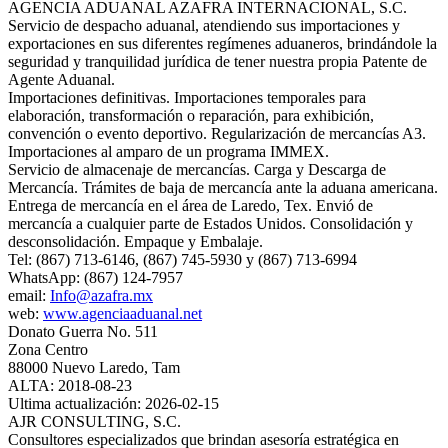
AGENCIA ADUANAL AZAFRA INTERNACIONAL, S.C.
Servicio de despacho aduanal, atendiendo sus importaciones y
exportaciones en sus diferentes regímenes aduaneros, brindándole la
seguridad y tranquilidad jurídica de tener nuestra propia Patente de
Agente Aduanal.
Importaciones definitivas. Importaciones temporales para
elaboración, transformación o reparación, para exhibición,
convención o evento deportivo. Regularización de mercancías A3.
Importaciones al amparo de un programa IMMEX.
Servicio de almacenaje de mercancías. Carga y Descarga de
Mercancía. Trámites de baja de mercancía ante la aduana americana.
Entrega de mercancía en el área de Laredo, Tex. Envió de
mercancía a cualquier parte de Estados Unidos. Consolidación y
desconsolidación. Empaque y Embalaje.
Tel: (867) 713-6146, (867) 745-5930 y (867) 713-6994
WhatsApp: (867) 124-7957
email:
Info@azafra.mx
web:
www.agenciaaduanal.net
Donato Guerra No. 511
Zona Centro
88000 Nuevo Laredo, Tam
ALTA: 2018-08-23
Ultima actualización: 2026-02-15
AJR CONSULTING, S.C.
Consultores especializados que brindan asesoría estratégica en