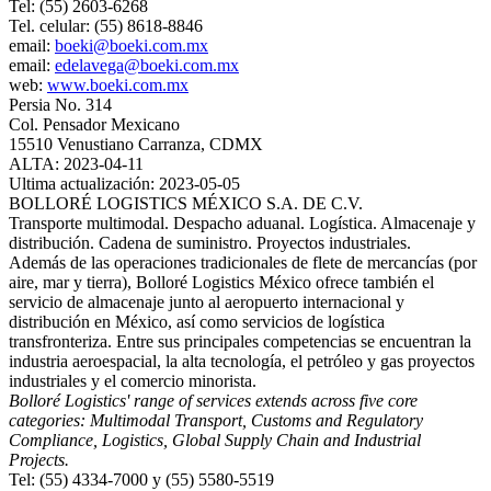
Tel: (55) 2603-6268
Tel. celular: (55) 8618-8846
email:
boeki@boeki.com.mx
email:
edelavega@boeki.com.mx
web:
www.boeki.com.mx
Persia No. 314
Col. Pensador Mexicano
15510 Venustiano Carranza, CDMX
ALTA: 2023-04-11
Ultima actualización: 2023-05-05
BOLLORÉ LOGISTICS MÉXICO S.A. DE C.V.
Transporte multimodal. Despacho aduanal. Logística. Almacenaje y
distribución. Cadena de suministro. Proyectos industriales.
Además de las operaciones tradicionales de flete de mercancías (por
aire, mar y tierra), Bolloré Logistics México ofrece también el
servicio de almacenaje junto al aeropuerto internacional y
distribución en México, así como servicios de logística
transfronteriza. Entre sus principales competencias se encuentran la
industria aeroespacial, la alta tecnología, el petróleo y gas proyectos
industriales y el comercio minorista.
Bolloré Logistics' range of services extends across five core
categories: Multimodal Transport, Customs and Regulatory
Compliance, Logistics, Global Supply Chain and Industrial
Projects.
Tel: (55) 4334-7000 y (55) 5580-5519