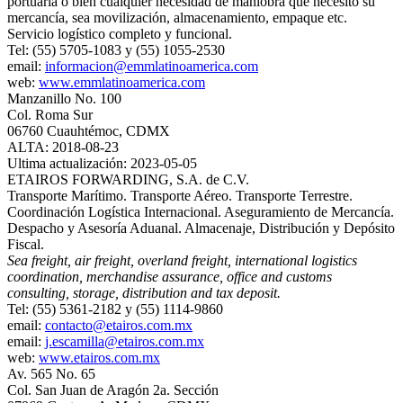
portuaria o bien cualquier necesidad de maniobra que necesito su
mercancía, sea movilización, almacenamiento, empaque etc.
Servicio logístico completo y funcional.
Tel: (55) 5705-1083 y (55) 1055-2530
email:
informacion@emmlatinoamerica.com
web:
www.emmlatinoamerica.com
Manzanillo No. 100
Col. Roma Sur
06760 Cuauhtémoc, CDMX
ALTA: 2018-08-23
Ultima actualización: 2023-05-05
ETAIROS FORWARDING, S.A. de C.V.
Transporte Marítimo. Transporte Aéreo. Transporte Terrestre.
Coordinación Logística Internacional. Aseguramiento de Mercancía.
Despacho y Asesoría Aduanal. Almacenaje, Distribución y Depósito
Fiscal.
Sea freight, air freight, overland freight, international logistics
coordination, merchandise assurance, office and customs
consulting, storage, distribution and tax deposit.
Tel: (55) 5361-2182 y (55) 1114-9860
email:
contacto@etairos.com.mx
email:
j.escamilla@etairos.com.mx
web:
www.etairos.com.mx
Av. 565 No. 65
Col. San Juan de Aragón 2a. Sección