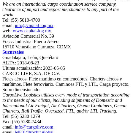
We are an international cargo coordination service company,
clearance of import and export merchandise to any part of the
world.
Tel: (55) 5010-4700
email:
info@capital-log.mx
web:
www.capital-log.mx
Aviación Comercial No. 39
Fracc. Industrial Puerto Aéreo
15710 Venustiano Carranza, CDMX
Sucursales
Guadalajara, León, Querétaro
ALTA: 2018-08-23
Ultima actualización: 2023-05-05
CARGO LIVE, S.A. DE C.V.
Fletes aéreos, Flete marítimo en contenedores. Charters aéreos y
marítimos. Flete ferroviario. Caminoes FTL y LTL. Carga proyecto.
Sobredimensionado.
CargoLive Logistics utilises every mode of transportation according
to the needs of our clients, including shipments of Domestic and
International Air Freight, Air Charters, Ocean Containers, Ocean
Charters, Rail Traffic, Oversized, FTL, and/or LTL Trucking.
Tel: (55) 5280-1279
Fax: (55) 5280-7434
email:
info@cargolive.com
email:
MEX@rockit.global