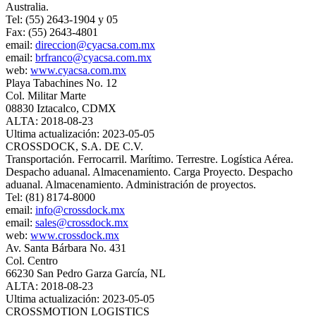
Australia.
Tel: (55) 2643-1904 y 05
Fax: (55) 2643-4801
email:
direccion@cyacsa.com.mx
email:
brfranco@cyacsa.com.mx
web:
www.cyacsa.com.mx
Playa Tabachines No. 12
Col. Militar Marte
08830 Iztacalco, CDMX
ALTA: 2018-08-23
Ultima actualización: 2023-05-05
CROSSDOCK, S.A. DE C.V.
Transportación. Ferrocarril. Marítimo. Terrestre. Logística Aérea.
Despacho aduanal. Almacenamiento. Carga Proyecto. Despacho
aduanal. Almacenamiento. Administración de proyectos.
Tel: (81) 8174-8000
email:
info@crossdock.mx
email:
sales@crossdock.mx
web:
www.crossdock.mx
Av. Santa Bárbara No. 431
Col. Centro
66230 San Pedro Garza García, NL
ALTA: 2018-08-23
Ultima actualización: 2023-05-05
CROSSMOTION LOGISTICS