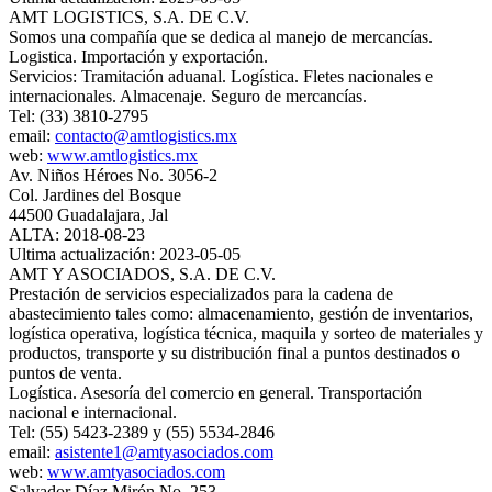
AMT LOGISTICS, S.A. DE C.V.
Somos una compañía que se dedica al manejo de mercancías.
Logistica. Importación y exportación.
Servicios: Tramitación aduanal. Logística. Fletes nacionales e
internacionales. Almacenaje. Seguro de mercancías.
Tel: (33) 3810-2795
email:
contacto@amtlogistics.mx
web:
www.amtlogistics.mx
Av. Niños Héroes No. 3056-2
Col. Jardines del Bosque
44500 Guadalajara, Jal
ALTA: 2018-08-23
Ultima actualización: 2023-05-05
AMT Y ASOCIADOS, S.A. DE C.V.
Prestación de servicios especializados para la cadena de
abastecimiento tales como: almacenamiento, gestión de inventarios,
logística operativa, logística técnica, maquila y sorteo de materiales y
productos, transporte y su distribución final a puntos destinados o
puntos de venta.
Logística. Asesoría del comercio en general. Transportación
nacional e internacional.
Tel: (55) 5423-2389 y (55) 5534-2846
email:
asistente1@amtyasociados.com
web:
www.amtyasociados.com
Salvador Díaz Mirón No. 253