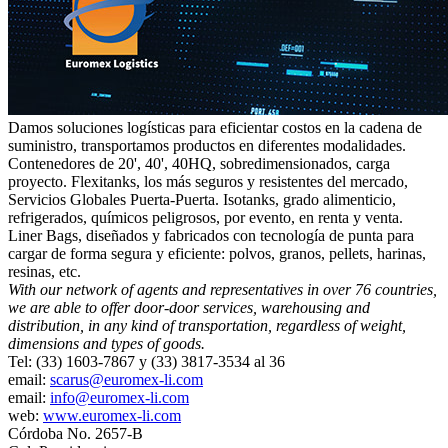
Damos soluciones logísticas para eficientar costos en la cadena de
suministro, transportamos productos en diferentes modalidades.
Contenedores de 20', 40', 40HQ, sobredimensionados, carga
proyecto. Flexitanks, los más seguros y resistentes del mercado,
Servicios Globales Puerta-Puerta. Isotanks, grado alimenticio,
refrigerados, químicos peligrosos, por evento, en renta y venta.
Liner Bags, diseñados y fabricados con tecnología de punta para
cargar de forma segura y eficiente: polvos, granos, pellets, harinas,
resinas, etc.
With our network of agents and representatives in over 76 countries,
we are able to offer door-door services, warehousing and
distribution, in any kind of transportation, regardless of weight,
dimensions and types of goods.
Tel: (33) 1603-7867 y (33) 3817-3534 al 36
email:
scarus@euromex-li.com
email:
info@euromex-li.com
web:
www.euromex-li.com
Córdoba No. 2657-B