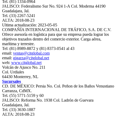
Tel. (81) 1334-0964
JALISCO: Federalismo Sur No. 924 1-A Col. Moderna 44190
Guadalajara, Jal.
Tel. (33) 2267-5241
ALTA: 2018-08-23
Ultima actualización: 2023-05-05
COMPAÑÍA INTERNACIONAL DE TRÁFICO, S.A. DE C.V.
Ofrece asesoría en logística para que su empresa pueda lograr los
objetivos trazados dentro del comercio exterior. Carga aérea,
marítima y terrestre.
Tel: (81) 8989-8872 y (81) 8373-0541 al 43
email:
ventas@citglobal.com
email:
gjgarza@citglobal.net
web:
www.citglobal.net
Volcán de Ajusco No. 211
Col. Urdiales
64430 Monterrey, NL
Sucursales
CD. DE MÉXICO: Persia No. Col. Peñon de los Baños Venustiano
Carranza, CdMX.
Tel. (55) 5771-5159 y 60
JALISCO: Reforma No. 1938 Col. Ladrón de Guevara
Guadalajara, Jal.
Tel. (33) 3630-1887
ALTA: 2018-08-23