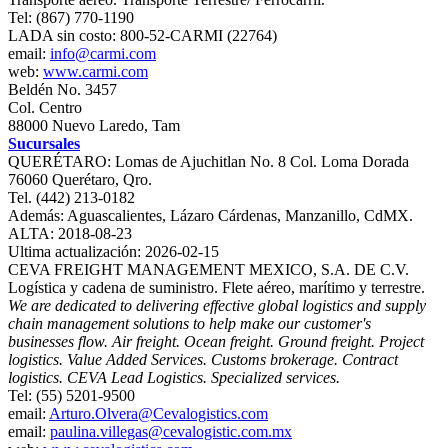
Tel: (867) 770-1190
LADA sin costo: 800-52-CARMI (22764)
email:
info@carmi.com
web:
www.carmi.com
Beldén No. 3457
Col. Centro
88000 Nuevo Laredo, Tam
Sucursales
QUERÉTARO: Lomas de Ajuchitlan No. 8 Col. Loma Dorada
76060 Querétaro, Qro.
Tel. (442) 213-0182
Además: Aguascalientes, Lázaro Cárdenas, Manzanillo, CdMX.
ALTA: 2018-08-23
Ultima actualización: 2026-02-15
CEVA FREIGHT MANAGEMENT MEXICO, S.A. DE C.V.
Logística y cadena de suministro. Flete aéreo, marítimo y terrestre.
We are dedicated to delivering effective global logistics and supply
chain management solutions to help make our customer's
businesses flow. Air freight. Ocean freight. Ground freight. Project
logistics. Value Added Services. Customs brokerage. Contract
logistics. CEVA Lead Logistics. Specialized services.
Tel: (55) 5201-9500
email:
Arturo.Olvera@Cevalogistics.com
email:
paulina.villegas@cevalogistic.com.mx