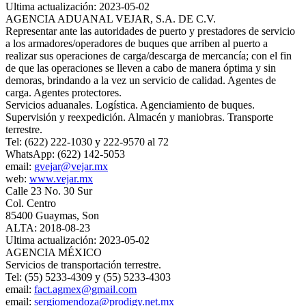
Ultima actualización: 2023-05-02
AGENCIA ADUANAL VEJAR, S.A. DE C.V.
Representar ante las autoridades de puerto y prestadores de servicio
a los armadores/operadores de buques que arriben al puerto a
realizar sus operaciones de carga/descarga de mercancía; con el fin
de que las operaciones se lleven a cabo de manera óptima y sin
demoras, brindando a la vez un servicio de calidad. Agentes de
carga. Agentes protectores.
Servicios aduanales. Logística. Agenciamiento de buques.
Supervisión y reexpedición. Almacén y maniobras. Transporte
terrestre.
Tel: (622) 222-1030 y 222-9570 al 72
WhatsApp: (622) 142-5053
email:
gvejar@vejar.mx
web:
www.vejar.mx
Calle 23 No. 30 Sur
Col. Centro
85400 Guaymas, Son
ALTA: 2018-08-23
Ultima actualización: 2023-05-02
AGENCIA MÉXICO
Servicios de transportación terrestre.
Tel: (55) 5233-4309 y (55) 5233-4303
email:
fact.agmex@gmail.com
email:
sergiomendoza@prodigy.net.mx