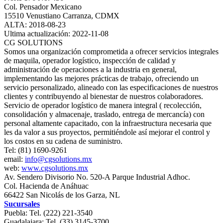
Col. Pensador Mexicano
15510 Venustiano Carranza, CDMX
ALTA: 2018-08-23
Ultima actualización: 2022-11-08
CG SOLUTIONS
Somos una organización comprometida a ofrecer servicios integrales
de maquila, operador logístico, inspección de calidad y
administración de operaciones a la industria en general,
implementando las mejores prácticas de trabajo, ofreciendo un
servicio personalizado, alineado con las especificaciones de nuestros
clientes y contribuyendo al bienestar de nuestros colaboradores.
Servicio de operador logístico de manera integral ( recolección,
consolidación y almacenaje, traslado, entrega de mercancía) con
personal altamente capacitado, con la infraestructura necesaria que
les da valor a sus proyectos, permitiéndole así mejorar el control y
los costos en su cadena de suministro.
Tel: (81) 1690-9261
email:
info@cgsolutions.mx
web:
www.cgsolutions.mx
Av. Sendero Divisorio No. 520-A Parque Industrial Adhoc.
Col. Hacienda de Anáhuac
66422 San Nicolás de los Garza, NL
Sucursales
Puebla: Tel. (222) 221-3540
Guadalajara: Tel. (33) 3145-3700