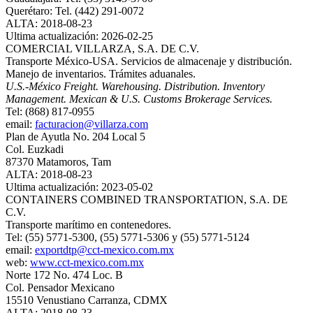
Querétaro: Tel. (442) 291-0072
ALTA: 2018-08-23
Ultima actualización: 2026-02-25
COMERCIAL VILLARZA, S.A. DE C.V.
Transporte México-USA. Servicios de almacenaje y distribución.
Manejo de inventarios. Trámites aduanales.
U.S.-México Freight. Warehousing. Distribution. Inventory
Management. Mexican & U.S. Customs Brokerage Services.
Tel: (868) 817-0955
email:
facturacion@villarza.com
Plan de Ayutla No. 204 Local 5
Col. Euzkadi
87370 Matamoros, Tam
ALTA: 2018-08-23
Ultima actualización: 2023-05-02
CONTAINERS COMBINED TRANSPORTATION, S.A. DE
C.V.
Transporte marítimo en contenedores.
Tel: (55) 5771-5300, (55) 5771-5306 y (55) 5771-5124
email:
exportdtp@cct-mexico.com.mx
web:
www.cct-mexico.com.mx
Norte 172 No. 474 Loc. B
Col. Pensador Mexicano
15510 Venustiano Carranza, CDMX
ALTA: 2018-08-23