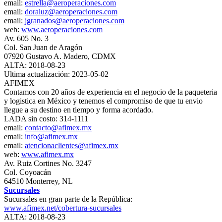
email:
estrella@aeroperaciones.com
email:
doraluz@aeroperaciones.com
email:
jgranados@aeroperaciones.com
web:
www.aeroperaciones.com
Av. 605 No. 3
Col. San Juan de Aragón
07920 Gustavo A. Madero, CDMX
ALTA: 2018-08-23
Ultima actualización: 2023-05-02
AFIMEX
Contamos con 20 años de experiencia en el negocio de la paqueteria
y logistica en México y tenemos el compromiso de que tu envio
llegue a su destino en tiempo y forma acordado.
LADA sin costo: 314-1111
email:
contacto@afimex.mx
email:
info@afimex.mx
email:
atencionaclientes@afimex.mx
web:
www.afimex.mx
Av. Ruiz Cortines No. 3247
Col. Coyoacán
64510 Monterrey, NL
Sucursales
Sucursales en gran parte de la República:
www.afimex.net/cobertura-sucursales
ALTA: 2018-08-23