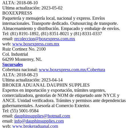
ALTA: 2018-08-10
Ultima actualización: 2023-05-02
BOXEXPRESS
Paquetería y mensajería local, nacional y express. Envíos
internacionales. Transporte dedicado. Outsourcing de transporte.
Almacenamiento y distribución. Empacado y embalaje de envíos.
Tel: (81) 8191-1892, (81) 8351-8021 y (81) 8331-0337
email:
recoleccion@boxexpress.com.mx
web:
www.boxexpress.com.mx
Ruiz Cortinez No. 2100
Col. Industrial
64299 Monterrey, NL
Sucursales
Cobertura nacional:
www.boxexpress.com.mx/Cobertura
ALTA: 2018-08-23
Ultima actualización: 2023-04-14
BROKER ADUANAL DAUPHIN SUPPLIES
Expertos en importación y exportación, trámites urgentes,
comercializadora, gestorías de NOM de etiquetado ante NYCE y
ANCE. Unidad verificadora. Trámites y permisos ante dependencias
gubernamentales. Asesoría al Comercio Exterior.
Tel: (55) 5001-9584
email:
dauphinsupplies@hotmail.com
email:
info@dauphinsupplies.com
web:
www.brokeraduanal.com