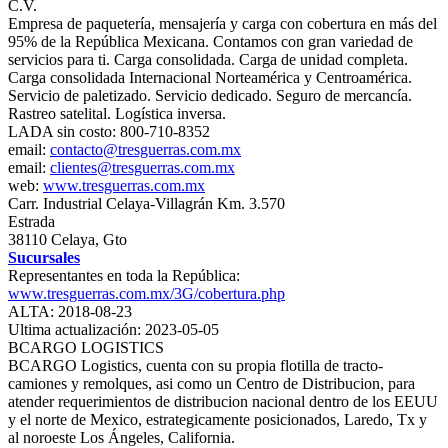
C.V.
Empresa de paquetería, mensajería y carga con cobertura en más del
95% de la República Mexicana. Contamos con gran variedad de
servicios para ti. Carga consolidada. Carga de unidad completa.
Carga consolidada Internacional Norteamérica y Centroamérica.
Servicio de paletizado. Servicio dedicado. Seguro de mercancía.
Rastreo satelital. Logística inversa.
LADA sin costo: 800-710-8352
email:
contacto@tresguerras.com.mx
email:
clientes@tresguerras.com.mx
web:
www.tresguerras.com.mx
Carr. Industrial Celaya-Villagrán Km. 3.570
Estrada
38110 Celaya, Gto
Sucursales
Representantes en toda la República:
www.tresguerras.com.mx/3G/cobertura.php
ALTA: 2018-08-23
Ultima actualización: 2023-05-05
BCARGO LOGISTICS
BCARGO Logistics, cuenta con su propia flotilla de tracto-
camiones y remolques, asi como un Centro de Distribucion, para
atender requerimientos de distribucion nacional dentro de los EEUU
y el norte de Mexico, estrategicamente posicionados, Laredo, Tx y
al noroeste Los Ángeles, California.