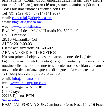
para la carga). Contamos con unidades desde Nissan, tres y media
ton., rabón (10 ton.), torton (16 ton.) y tracto-camiones (30 ton.).
Todas nuestras unidades cuentan con GPS.
Tel: (314) 138-4554 y (314) 141-3087
email:
comercial@arlogistica.mx
email:
rita@arlogistica.mx
web:
www.arlogistica.mx
Blvd. Miguel de la Madrid Hurtado No. 502 Int. 9
Col. El Pacífico
28219 Manzanillo, Col
ALTA: 2019-09-03
Ultima actualización: 2023-05-02
ARNIAN FREIGHT LOGISTICS
Nuestro principal objetivo es brindar soluciones de logística
logrando la mejor calidad, entrega segura, puntual y precisa a todos
nuestros clientes, por ello nuestros clientes nos respaldan y creamos
un vinculo de confianza que nos distingue de la competencia.
Tel: (664) 647-5479 y (664) 647-5304
email:
info@arnian.com
web:
www.arniangroup.com
Blvd. Insurgentes No. 6101
Col. Guaycura
22216 Tijuana, BCN
Sucursales
BAJA CALIFORNIA SUR: Camino de Cerro No. 215 L-16 Fracc.