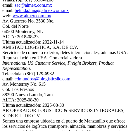
email:
sac@almex.com.mx
email:
belinda.luna@almex.com.mx
web:
www.almex.com.mx
Av. Guerrero No. 3530 Nte.
Col. del Norte
64500 Monterrey, NL
ALTA: 2018-08-23
Ultima actualización: 2022-11-14
AMISTAD LOGÍSTICA, S.A. DE C.V.
Servicios de comercio exterior, fletes internacionales, aduanas USA.
Representación en USA. Comercializadora.
International US Customs Service, Freight Brokers, Product
Representation.
Tel. celular: (867) 129-6932
email:
edmundosr@blogisticsllc.com
Av. Monterrey No. 615
Col. Los Fresnos
88290 Nuevo Laredo, Tam
ALTA: 2025-08-30
Ultima actualización: 2025-08-30
AR OPERADOR LOGÍSTICO & SERVICIOS INTEGRALES,
S. DE R.L. DE C.V.
Somos una empresa ubicada en el puerto de Manzanillo que ofrece
los servicios de logística (transporte, almacén, maniobras y servicios