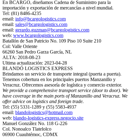
En BCARGO, diseñamos Cadena de Suministro para la
importación y exportación de mercancías a nivel mundial.
Tel: (81) 8486-4235
email:
info@bcargologistics.com
email:
sales@bcargologistics.com
email:
gerardo.guzman@bcargologistics.com
web:
www.bcargologistics.com
Batallón de San Patricio No. 109 Piso 10 Suite 210
Col: Valle Oriente
66260 San Pedro Garza García, NL
ALTA: 2018-08-23
Ultima actualización: 2023-04-28
BLANDÓ LOGISTICS EXPRESS
Brindamos un servicio de transporte integral (puerta a puerta).
Tenemos cobertura en los principales puertos Manzanillo y
Veracruz. Ofrecemos asesoría de logística y comercio exterior.
We provide a comprehensive transport service (door to door). We
have coverage in the main ports of Manzanillo and Veracruz. We
offer advice on logistics and foreign trade.
Tel: (55) 5331-1289 y (55) 5583-4937
email:
blandologistics@hotmail.com
web:
blando-logistics-express.negocio.site
Manuel González No. 118 G-226
Col. Nonoalco Tlatelolco
06900 Cuauhtémoc, CDMX