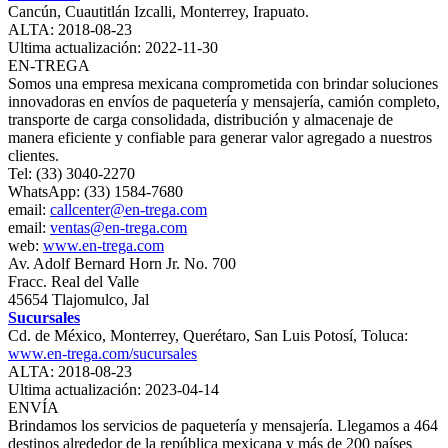
Cancún, Cuautitlán Izcalli, Monterrey, Irapuato.
ALTA: 2018-08-23
Ultima actualización: 2022-11-30
EN-TREGA
Somos una empresa mexicana comprometida con brindar soluciones
innovadoras en envíos de paquetería y mensajería, camión completo,
transporte de carga consolidada, distribución y almacenaje de
manera eficiente y confiable para generar valor agregado a nuestros
clientes.
Tel: (33) 3040-2270
WhatsApp: (33) 1584-7680
email:
callcenter@en-trega.com
email:
ventas@en-trega.com
web:
www.en-trega.com
Av. Adolf Bernard Horn Jr. No. 700
Fracc. Real del Valle
45654 Tlajomulco, Jal
Sucursales
Cd. de México, Monterrey, Querétaro, San Luis Potosí, Toluca:
www.en-trega.com/sucursales
ALTA: 2018-08-23
Ultima actualización: 2023-04-14
ENVÍA
Brindamos los servicios de paquetería y mensajería. Llegamos a 464
destinos alrededor de la república mexicana y más de 200 países