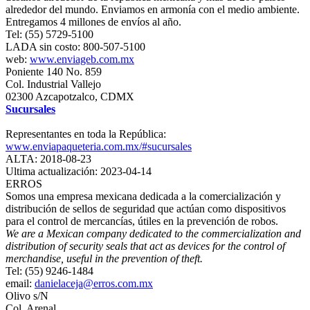
alrededor del mundo. Enviamos en armonía con el medio ambiente.
Entregamos 4 millones de envíos al año.
Tel: (55) 5729-5100
LADA sin costo: 800-507-5100
web:
www.enviageb.com.mx
Poniente 140 No. 859
Col. Industrial Vallejo
02300 Azcapotzalco, CDMX
Sucursales
Representantes en toda la República:
www.enviapaqueteria.com.mx/#sucursales
ALTA: 2018-08-23
Ultima actualización: 2023-04-14
ERROS
Somos una empresa mexicana dedicada a la comercialización y
distribución de sellos de seguridad que actúan como dispositivos
para el control de mercancías, útiles en la prevención de robos.
We are a Mexican company dedicated to the commercialization and
distribution of security seals that act as devices for the control of
merchandise, useful in the prevention of theft.
Tel: (55) 9246-1484
email:
danielaceja@erros.com.mx
Olivo s/N
Col. Arenal