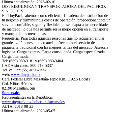
Ultima actualización: 2026-02-10
DISTRIBUIDORA Y TRANSPORTADORA DEL PACÍFICO,
S.A. DE C.V.
En TinyPack sabemos como eficientar la cadena de distribución de
tu negocio y disminuir tus costos de operación, proporcionándote un
servicio confiable, seguro y flexible que se adapta a tus necesidades
de mercado, lo que nos permite ser la mejor opción en el transporte
y manejo de tus mercancías.
Paquetería. Para todas aquellas personas que no requieren enviar
grandes volúmenes de mercancía, ofrecemos el servicio de
paquetería tradicional con las mejores tarifas del mercado. Asesoría
logística. Carga express. Carga consolidada. Carga especializada.
Carga intermodal.
Tel: (669) 980-3181 y (669) 980-3404
LADA sin costo: 800-713-5337
Tel. celular: (55) 4850-9442
web:
www.tinypack.mx
Carr. Federal Libre Mazatlán-Tepic Km. 1192.5 Local F
Col. Niños Héroes
82190 Mazatlán, Sin
Sucursales
Representantes en la República:
www.tinypack.mx/cobertura/sucursales
ALTA: 2018-08-23
Ultima actualización: 2023-05-05