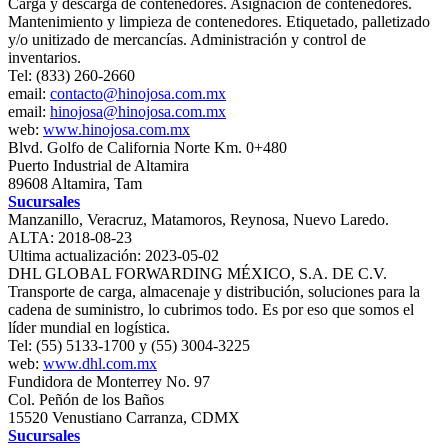
Carga y descarga de contenedores. Asignación de contenedores.
Mantenimiento y limpieza de contenedores. Etiquetado, palletizado
y/o unitizado de mercancías. Administración y control de
inventarios.
Tel: (833) 260-2660
email:
contacto@hinojosa.com.mx
email:
hinojosa@hinojosa.com.mx
web:
www.hinojosa.com.mx
Blvd. Golfo de California Norte Km. 0+480
Puerto Industrial de Altamira
89608 Altamira, Tam
Sucursales
Manzanillo, Veracruz, Matamoros, Reynosa, Nuevo Laredo.
ALTA: 2018-08-23
Ultima actualización: 2023-05-02
DHL GLOBAL FORWARDING MÉXICO, S.A. DE C.V.
Transporte de carga, almacenaje y distribución, soluciones para la
cadena de suministro, lo cubrimos todo. Es por eso que somos el
líder mundial en logística.
Tel: (55) 5133-1700 y (55) 3004-3225
web:
www.dhl.com.mx
Fundidora de Monterrey No. 97
Col. Peñón de los Baños
15520 Venustiano Carranza, CDMX
Sucursales