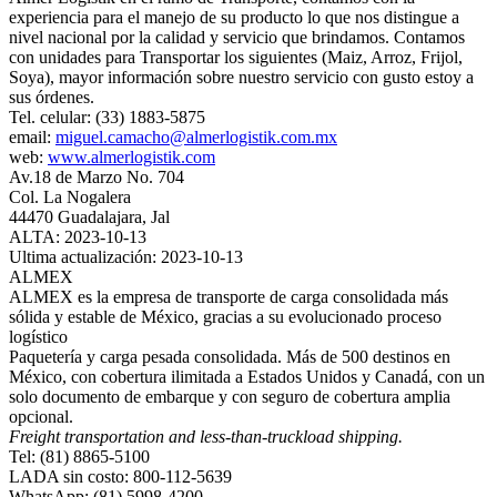
experiencia para el manejo de su producto lo que nos distingue a
nivel nacional por la calidad y servicio que brindamos. Contamos
con unidades para Transportar los siguientes (Maiz, Arroz, Frijol,
Soya), mayor información sobre nuestro servicio con gusto estoy a
sus órdenes.
Tel. celular: (33) 1883-5875
email:
miguel.camacho@almerlogistik.com.mx
web:
www.almerlogistik.com
Av.18 de Marzo No. 704
Col. La Nogalera
44470 Guadalajara, Jal
ALTA: 2023-10-13
Ultima actualización: 2023-10-13
ALMEX
ALMEX es la empresa de transporte de carga consolidada más
sólida y estable de México, gracias a su evolucionado proceso
logístico
Paquetería y carga pesada consolidada. Más de 500 destinos en
México, con cobertura ilimitada a Estados Unidos y Canadá, con un
solo documento de embarque y con seguro de cobertura amplia
opcional.
Freight transportation and less-than-truckload shipping.
Tel: (81) 8865-5100
LADA sin costo: 800-112-5639
WhatsApp: (81) 5998-4200