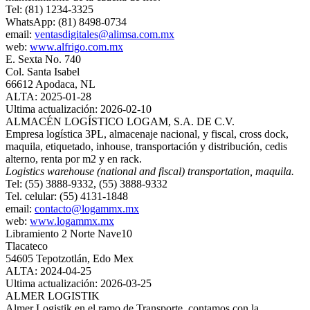
Tel: (81) 1234-3325
WhatsApp: (81) 8498-0734
email:
ventasdigitales@alimsa.com.mx
web:
www.alfrigo.com.mx
E. Sexta No. 740
Col. Santa Isabel
66612 Apodaca, NL
ALTA: 2025-01-28
Ultima actualización: 2026-02-10
ALMACÉN LOGÍSTICO LOGAM, S.A. DE C.V.
Empresa logística 3PL, almacenaje nacional, y fiscal, cross dock,
maquila, etiquetado, inhouse, transportación y distribución, cedis
alterno, renta por m2 y en rack.
Logistics warehouse (national and fiscal) transportation, maquila.
Tel: (55) 3888-9332, (55) 3888-9332
Tel. celular: (55) 4131-1848
email:
contacto@logammx.mx
web:
www.logammx.mx
Libramiento 2 Norte Nave10
Tlacateco
54605 Tepotzotlán, Edo Mex
ALTA: 2024-04-25
Ultima actualización: 2026-03-25
ALMER LOGISTIK
Almer Logistik en el ramo de Transporte, contamos con la