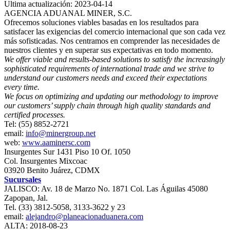
Ultima actualización: 2023-04-14
AGENCIA ADUANAL MINER, S.C.
Ofrecemos soluciones viables basadas en los resultados para
satisfacer las exigencias del comercio internacional que son cada vez
más sofisticadas. Nos centramos en comprender las necesidades de
nuestros clientes y en superar sus expectativas en todo momento.
We offer viable and results-based solutions to satisfy the increasingly
sophisticated requirements of international trade and we strive to
understand our customers needs and exceed their expectations
every time.
We focus on optimizing and updating our methodology to improve
our customers’ supply chain through high quality standards and
certified processes.
Tel: (55) 8852-2721
email:
info@minergroup.net
web:
www.aaminersc.com
Insurgentes Sur 1431 Piso 10 Of. 1050
Col. Insurgentes Mixcoac
03920 Benito Juárez, CDMX
Sucursales
JALISCO: Av. 18 de Marzo No. 1871 Col. Las Águilas 45080
Zapopan, Jal.
Tel. (33) 3812-5058, 3133-3622 y 23
email:
alejandro@planeacionaduanera.com
ALTA: 2018-08-23