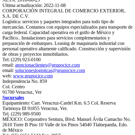
Ultima actualización: 2022-11-08
CORPORACIÓN INTEGRAL DE COMERCIO EXTERIOR,
S.A. DE C.V.
Logística: servicios y paquetes integrados para todo tipo de
mercancías. Contamos con equipos especializados para transporte de
carga federal. Capacidad operativa en el golfo de México y
Pacífico.. Instalaciones para servicios complementarios y
preparación de embarques. Leasing de maquinaria industrial con
personal operativo altamente calificado. Construcción y supervisión
de obras y proyectos inmobiliarios.
Tel: (229) 923-0100
email:
atencionaclientes@grupocice.com
email:
solucioneslogisticas@grupocice.com
web:
www.grupocice.com
Independencia No. 859
Col. Centro
91700 Veracruz, Ver
Sucursales
Equipamiento: Carr. Veracruz-Cardel Km. 6.5 Col. Reserva
Tarimoya III 91855 Veracruz, Ver.
Tel. (229) 989-9500
MÉXICO: Corporativo Sentura, Blvd. Manuel Ávila Camacho No.
2610 Torre B Piso 10 Valle de los Pinos 54040 Tlalnepantla, Edo.
de México