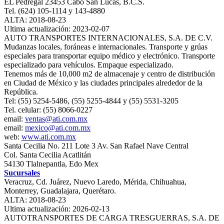
EL Pedregal 23453 Cabo San Lucas, B.C.S.
Tel. (624) 105-1114 y 143-4880
ALTA: 2018-08-23
Ultima actualización: 2023-02-07
AUTO TRANSPORTES INTERNACIONALES, S.A. DE C.V.
Mudanzas locales, foráneas e internacionales. Transporte y grúas
especiales para transportar equipo médico y electrónico. Transporte
especializado para vehículos. Empaque especializado.
Tenemos más de 10,000 m2 de almacenaje y centro de distribución
en Ciudad de México y las ciudades principales alrededor de la
República.
Tel: (55) 5254-5486, (55) 5255-4844 y (55) 5531-3205
Tel. celular: (55) 8066-0227
email:
ventas@ati.com.mx
email:
mexico@ati.com.mx
web:
www.ati.com.mx
Santa Cecilia No. 211 Lote 3 Av. San Rafael Nave Central
Col. Santa Cecilia Acatlitán
54130 Tlalnepantla, Edo Mex
Sucursales
Veracruz, Cd. Juárez, Nuevo Laredo, Mérida, Chihuahua,
Monterrey, Guadalajara, Querétaro.
ALTA: 2018-08-23
Ultima actualización: 2026-02-13
AUTOTRANSPORTES DE CARGA TRESGUERRAS, S.A. DE