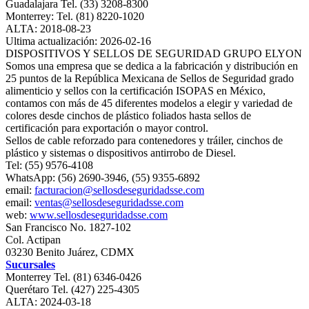
Guadalajara Tel. (33) 3208-8300
Monterrey: Tel. (81) 8220-1020
ALTA: 2018-08-23
Ultima actualización: 2026-02-16
DISPOSITIVOS Y SELLOS DE SEGURIDAD GRUPO ELYON
Somos una empresa que se dedica a la fabricación y distribución en
25 puntos de la República Mexicana de Sellos de Seguridad grado
alimenticio y sellos con la certificación ISOPAS en México,
contamos con más de 45 diferentes modelos a elegir y variedad de
colores desde cinchos de plástico foliados hasta sellos de
certificación para exportación o mayor control.
Sellos de cable reforzado para contenedores y tráiler, cinchos de
plástico y sistemas o dispositivos antirrobo de Diesel.
Tel: (55) 9576-4108
WhatsApp: (56) 2690-3946, (55) 9355-6892
email:
facturacion@sellosdeseguridadsse.com
email:
ventas@sellosdeseguridadsse.com
web:
www.sellosdeseguridadsse.com
San Francisco No. 1827-102
Col. Actipan
03230 Benito Juárez, CDMX
Sucursales
Monterrey Tel. (81) 6346-0426
Querétaro Tel. (427) 225-4305
ALTA: 2024-03-18