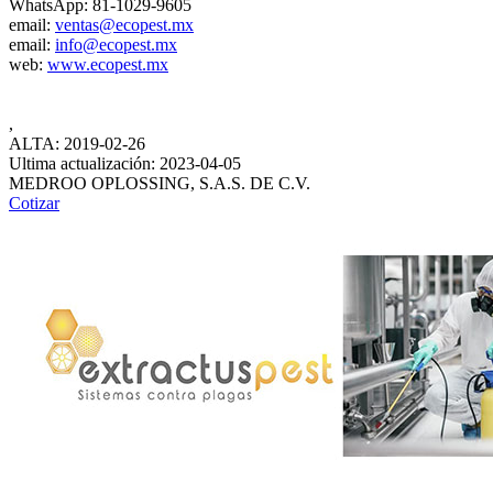
WhatsApp: 81-1029-9605
email:
ventas@ecopest.mx
email:
info@ecopest.mx
web:
www.ecopest.mx
,
ALTA: 2019-02-26
Ultima actualización: 2023-04-05
MEDROO OPLOSSING, S.A.S. DE C.V.
Cotizar