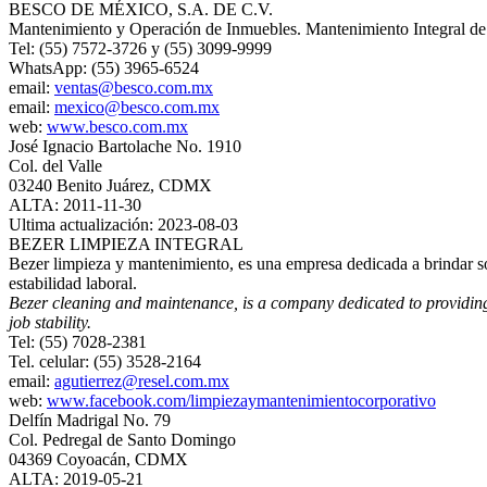
BESCO DE MÉXICO, S.A. DE C.V.
Mantenimiento y Operación de Inmuebles. Mantenimiento Integral de a
Tel: (55) 7572-3726 y (55) 3099-9999
WhatsApp: (55) 3965-6524
email:
ventas@besco.com.mx
email:
mexico@besco.com.mx
web:
www.besco.com.mx
José Ignacio Bartolache No. 1910
Col. del Valle
03240 Benito Juárez, CDMX
ALTA: 2011-11-30
Ultima actualización: 2023-08-03
BEZER LIMPIEZA INTEGRAL
Bezer limpieza y mantenimiento, es una empresa dedicada a brindar so
estabilidad laboral.
Bezer cleaning and maintenance, is a company dedicated to providing 
job stability.
Tel: (55) 7028-2381
Tel. celular: (55) 3528-2164
email:
agutierrez@resel.com.mx
web:
www.facebook.com/limpiezaymantenimientocorporativo
Delfín Madrigal No. 79
Col. Pedregal de Santo Domingo
04369 Coyoacán, CDMX
ALTA: 2019-05-21