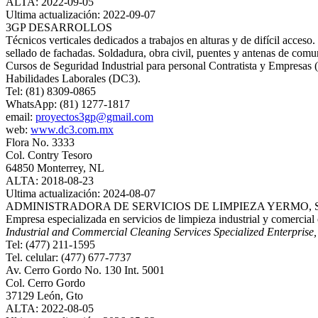
ALTA: 2022-09-05
Ultima actualización: 2022-09-07
3GP DESARROLLOS
Técnicos verticales dedicados a trabajos en alturas y de difícil acces
sellado de fachadas. Soldadura, obra civil, puentes y antenas de comu
Cursos de Seguridad Industrial para personal Contratista y Empresas (
Habilidades Laborales (DC3).
Tel: (81) 8309-0865
WhatsApp: (81) 1277-1817
email:
proyectos3gp@gmail.com
web:
www.dc3.com.mx
Flora No. 3333
Col. Contry Tesoro
64850 Monterrey, NL
ALTA: 2018-08-23
Ultima actualización: 2024-08-07
ADMINISTRADORA DE SERVICIOS DE LIMPIEZA YERMO, S.
Empresa especializada en servicios de limpieza industrial y comercia
Industrial and Commercial Cleaning Services Specialized Enterprise
Tel: (477) 211-1595
Tel. celular: (477) 677-7737
Av. Cerro Gordo No. 130 Int. 5001
Col. Cerro Gordo
37129 León, Gto
ALTA: 2022-08-05