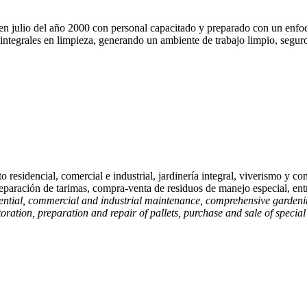
julio del año 2000 con personal capacitado y preparado con un enfoque 
s integrales en limpieza, generando un ambiente de trabajo limpio, segu
residencial, comercial e industrial, jardinería integral, viverismo y co
reparación de tarimas, compra‐venta de residuos de manejo especial, entr
tial, commercial and industrial maintenance, comprehensive gardening,
toration, preparation and repair of pallets, purchase and sale of speci