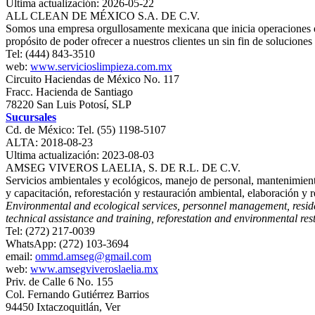
Ultima actualización: 2026-05-22
ALL CLEAN DE MÉXICO S.A. DE C.V.
Somos una empresa orgullosamente mexicana que inicia operaciones en 
propósito de poder ofrecer a nuestros clientes un sin fin de solucione
Tel: (444) 843-3510
web:
www.servicioslimpieza.com.mx
Circuito Haciendas de México No. 117
Fracc. Hacienda de Santiago
78220 San Luis Potosí, SLP
Sucursales
Cd. de México: Tel. (55) 1198-5107
ALTA: 2018-08-23
Ultima actualización: 2023-08-03
AMSEG VIVEROS LAELIA, S. DE R.L. DE C.V.
Servicios ambientales y ecológicos, manejo de personal, mantenimiento 
y capacitación, reforestación y restauración ambiental, elaboración y 
Environmental and ecological services, personnel management, residen
technical assistance and training, reforestation and environmental res
Tel: (272) 217-0039
WhatsApp: (272) 103-3694
email:
ommd.amseg@gmail.com
web:
www.amsegviveroslaelia.mx
Priv. de Calle 6 No. 155
Col. Fernando Gutiérrez Barrios
94450 Ixtaczoquitlán, Ver