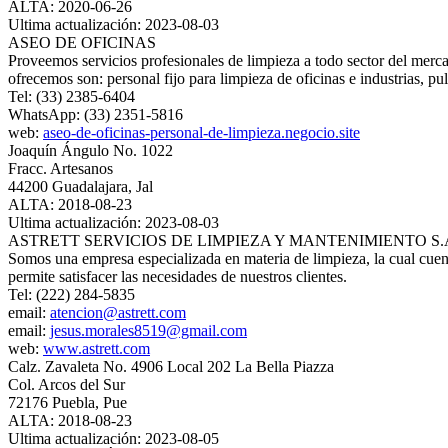
ALTA: 2020-06-26
Ultima actualización: 2023-08-03
ASEO DE OFICINAS
Proveemos servicios profesionales de limpieza a todo sector del merca
ofrecemos son: personal fijo para limpieza de oficinas e industrias, pu
Tel: (33) 2385-6404
WhatsApp: (33) 2351-5816
web:
aseo-de-oficinas-personal-de-limpieza.negocio.site
Joaquín Ángulo No. 1022
Fracc. Artesanos
44200 Guadalajara, Jal
ALTA: 2018-08-23
Ultima actualización: 2023-08-03
ASTRETT SERVICIOS DE LIMPIEZA Y MANTENIMIENTO S.A
Somos una empresa especializada en materia de limpieza, la cual cuen
permite satisfacer las necesidades de nuestros clientes.
Tel: (222) 284-5835
email:
atencion@astrett.com
email:
jesus.morales8519@gmail.com
web:
www.astrett.com
Calz. Zavaleta No. 4906 Local 202 La Bella Piazza
Col. Arcos del Sur
72176 Puebla, Pue
ALTA: 2018-08-23
Ultima actualización: 2023-08-05