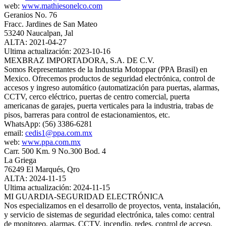
web:
www.mathiesonelco.com
Geranios No. 76
Fracc. Jardines de San Mateo
53240 Naucalpan, Jal
ALTA: 2021-04-27
Ultima actualización: 2023-10-16
MEXBRAZ IMPORTADORA, S.A. DE C.V.
Somos Representantes de la Industria Motoppar (PPA Brasil) en
Mexico. Ofrecemos productos de seguridad electrónica, control de
accesos y ingreso automático (automatización para puertas, alarmas,
CCTV, cerco eléctrico, puertas de centro comercial, puerta
americanas de garajes, puerta verticales para la industria, trabas de
pisos, barreras para control de estacionamientos, etc.
WhatsApp: (56) 3386-6281
email:
cedis1@ppa.com.mx
web:
www.ppa.com.mx
Carr. 500 Km. 9 No.300 Bod. 4
La Griega
76249 El Marqués, Qro
ALTA: 2024-11-15
Ultima actualización: 2024-11-15
MI GUARDIA‐SEGURIDAD ELECTRÓNICA
Nos especializamos en el desarrollo de proyectos, venta, instalación,
y servicio de sistemas de seguridad electrónica, tales como: central
de monitoreo, alarmas, CCTV, incendio, redes, control de acceso,