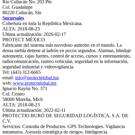
Río Culiacán No. 203 Pte.
Col. Guadalupe
80220 Culiacán, Sin
Sucursales
Cobertura en toda la República Mexicana.
ALTA: 2018-08-23
Ultima actualización: 2026-02-17
PROTECT MÉXICO
Fabricante del sistema más novedoso antirobo en el mundo. La
densa niebla detiene al ladrón en pocos segundos. Alarmas, blindaje
automotriz, cajas fuertes, control de acceso, cursos y entrenamiento,
radiocomunicación, rastreo vehicular, seguridad en la información,
seguridad industrial y videovigilancia.
Tel: (443) 312-6665
email:
info@protectglobal.mx
web:
www.protectglobal.mx
Ignacio Rayón No. 371
Col. Centro
58000 Morelia, Mich
ALTA: 2018-08-23
Ultima actualización: 2022-02-11
PROTECTIO BURÓ DE SEGURIDAD LOGÍSTICA, S.A. DE
C.V.
Servicios: Custodia de Productos. GPS Technologies. Vigilancia
intramuros. Asesoría estratégica de riesgos. Inteligencia.