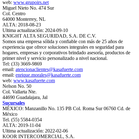
web:
www.grupoirs.net
Miguel Nieto No. 474 Sur
Col. Centro
64000 Monterrey, NL
ALTA: 2018-08-23
Ultima actualización: 2024-09-10
KNIGHT ALTA SEGURIDAD, S.A. DE C.V.
Somos una empresa sólida y confiable con más de 25 años de
experiencia que ofrece soluciones integrales en seguridad para
hogares, empresas y corporativos brindado asesoría, productos de
primer nivel y servicio personalizado a nivel nacional.
Tel: (33) 3669-9869
email:
atencionaclientes@kasafuerte.com
email:
enrique.morales@kasafuerte.com
web:
www.kasafuerte.com
Nelson No. 50
Col. Vallarta Nte.
44690 Guadalajara, Jal
Sucursales
MÉXICO: Manzanillo No. 135 PB Col. Roma Sur 06760 Cd. de
México
Tel. (55) 5584-0354
ALTA: 2019-11-04
Ultima actualización: 2022-02-06
KOOR INTERCOMERCIAL, S.A.