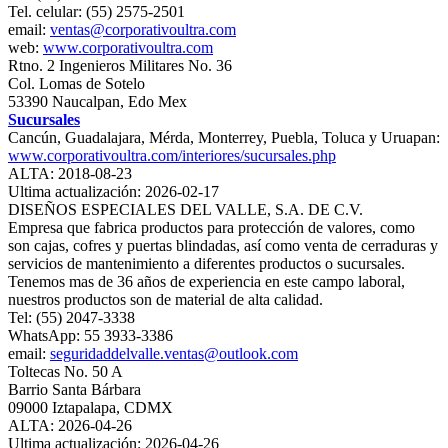
Tel. celular: (55) 2575-2501
email:
ventas@corporativoultra.com
web:
www.corporativoultra.com
Rtno. 2 Ingenieros Militares No. 36
Col. Lomas de Sotelo
53390 Naucalpan, Edo Mex
Sucursales
Cancún, Guadalajara, Mérda, Monterrey, Puebla, Toluca y Uruapan:
www.corporativoultra.com/interiores/sucursales.php
ALTA: 2018-08-23
Ultima actualización: 2026-02-17
DISEÑOS ESPECIALES DEL VALLE, S.A. DE C.V.
Empresa que fabrica productos para protección de valores, como
son cajas, cofres y puertas blindadas, así como venta de cerraduras y
servicios de mantenimiento a diferentes productos o sucursales.
Tenemos mas de 36 años de experiencia en este campo laboral,
nuestros productos son de material de alta calidad.
Tel: (55) 2047-3338
WhatsApp: 55 3933-3386
email:
seguridaddelvalle.ventas@outlook.com
Toltecas No. 50 A
Barrio Santa Bárbara
09000 Iztapalapa, CDMX
ALTA: 2026-04-26
Ultima actualización: 2026-04-26