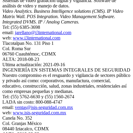
Sistemas de video grabación digital y vigilancia. Software de
análisis de video y manejo de datos.
Video Analytics. Business Intelligence solutions (CMS). IP Video
Matrix Wall. POS Integration. Video Management Software.
Integrated DVMS. IP / Analog Cameras.
Tel: (55) 6385-3698
email:
jarellano@i3international.com
web:
www.i3international.com
Tlacotalpan No. 131 Piso 1
Col. Roma Sur
06760 Cuauhtémoc, CDMX
ALTA: 2018-08-23
Ultima actualización: 2021-09-16
INGENIERÍA EN SISTEMAS INTEGRALES DE SEGURIDAD
Nuestro compromiso es el resguardo y vigilancia de sectores público
y privado así como: corporativos, manufactura, comercial,
educativo, construcción, salud, zonas industriales, residenciales así
como empresas pequeñas y medianas.
Tel: (55) 5762-6630 y (55) 1560-2674
LADA sin costo: 800-088-4747
email:
ventas@isis-seguridad.com.mx
web:
www.isis-seguridad.com.mx
Canela No. 352
Col. Granjas México
08440 Iztacalco, CDMX