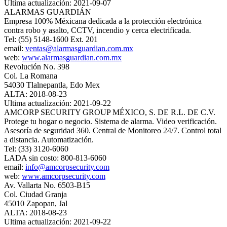
Ultima actualización: 2021-09-07
ALARMAS GUARDIÁN
Empresa 100% Méxicana dedicada a la protección electrónica
contra robo y asalto, CCTV, incendio y cerca electrificada.
Tel: (55) 5148-1600 Ext. 201
email:
ventas@alarmasguardian.com.mx
web:
www.alarmasguardian.com.mx
Revolución No. 398
Col. La Romana
54030 Tlalnepantla, Edo Mex
ALTA: 2018-08-23
Ultima actualización: 2021-09-22
AMCORP SECURITY GROUP MÉXICO, S. DE R.L. DE C.V.
Protege tu hogar o negocio. Sistema de alarma. Video verificación.
Asesoría de seguridad 360. Central de Monitoreo 24/7. Control total
a distancia. Automatización.
Tel: (33) 3120-6060
LADA sin costo: 800-813-6060
email:
info@amcorpsecurity.com
web:
www.amcorpsecurity.com
Av. Vallarta No. 6503-B15
Col. Ciudad Granja
45010 Zapopan, Jal
ALTA: 2018-08-23
Ultima actualización: 2021-09-22