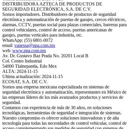
DISTRIBUIDORA AZTECA DE PRODUCTOS DE
SEGURIDAD ELECTRÓNICA, S.A. DE C.V.
Somos importadores. Distribuidores de productos de seguridad
electrónica y automatización de puertas de garajes, cercos eléctricos,
alarmas, CCTV, puertas social para plazas comerciales, barreras para
control vehiculares, control de acceso, puertas americanas de
garajes, puertas verticales para industria, etc.
WhatsApp: (55) 6801-0072
email:
vanessa@ppa.com.mx
web:
www.ppa.com.mx
Av. Dr. Gustavo Baz Prada No. 20201 Local B
Col. Centro Industrial
54000 Tlalnepantla, Edo Mex
ALTA: 2024-11-15
Ultima actualización: 2024-11-15
ECOSAT, S.A. DE C.V.
Somos una empresa mexicana especializada en sistemas de
seguridad electrónica y automatización, representantes en México de
las empresas líderes de los más avanzados productos y servicios de
seguridad.
Contamos con experiencia de más de 30 años, en soluciones
tecnológicas, herramientas de seguridad e integración de sistemas.
Nuestro compromiso es ofrecer soluciones innovadoras y de alta
tecnología para todas las necesidades de control vehicular, control de
acceso complementando sus medidas de seguridad con sistemas de