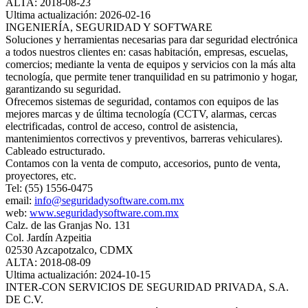
ALTA: 2018-08-23
Ultima actualización: 2026-02-16
INGENIERÍA, SEGURIDAD Y SOFTWARE
Soluciones y herramientas necesarias para dar seguridad electrónica
a todos nuestros clientes en: casas habitación, empresas, escuelas,
comercios; mediante la venta de equipos y servicios con la más alta
tecnología, que permite tener tranquilidad en su patrimonio y hogar,
garantizando su seguridad.
Ofrecemos sistemas de seguridad, contamos con equipos de las
mejores marcas y de última tecnología (CCTV, alarmas, cercas
electrificadas, control de acceso, control de asistencia,
mantenimientos correctivos y preventivos, barreras vehiculares).
Cableado estructurado.
Contamos con la venta de computo, accesorios, punto de venta,
proyectores, etc.
Tel: (55) 1556-0475
email:
info@seguridadysoftware.com.mx
web:
www.seguridadysoftware.com.mx
Calz. de las Granjas No. 131
Col. Jardín Azpeitia
02530 Azcapotzalco, CDMX
ALTA: 2018-08-09
Ultima actualización: 2024-10-15
INTER-CON SERVICIOS DE SEGURIDAD PRIVADA, S.A.
DE C.V.