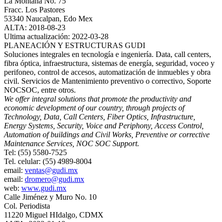
La Montaña No. 75
Fracc. Los Pastores
53340 Naucalpan, Edo Mex
ALTA: 2018-08-23
Ultima actualización: 2022-03-28
PLANEACIÓN Y ESTRUCTURAS GUDI
Soluciones integrales en tecnología e ingeniería. Data, call centers,
fibra óptica, infraestructura, sistemas de energía, seguridad, voceo y
perifoneo, control de accesos, automatización de inmuebles y obra
civil. Servicios de Mantenimiento preventivo o correctivo, Soporte
NOCSOC, entre otros.
We offer integral solutions that promote the productivity and
economic development of our country, through projects of
Technology, Data, Call Centers, Fiber Optics, Infrastructure,
Energy Systems, Security, Voice and Periphony, Access Control,
Automation of buildings and Civil Works, Preventive or corrective
Maintenance Services, NOC SOC Support.
Tel: (55) 5580-7525
Tel. celular: (55) 4989-8004
email:
ventas@gudi.mx
email:
dromero@gudi.mx
web:
www.gudi.mx
Calle Jiménez y Muro No. 10
Col. Periodista
11220 Miguel HIdalgo, CDMX