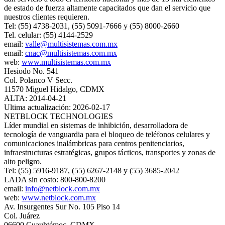
de estado de fuerza altamente capacitados que dan el servicio que
nuestros clientes requieren.
Tel: (55) 4738-2031, (55) 5091-7666 y (55) 8000-2660
Tel. celular: (55) 4144-2529
email:
valle@multisistemas.com.mx
email:
cnac@multisistemas.com.mx
web:
www.multisistemas.com.mx
Hesiodo No. 541
Col. Polanco V Secc.
11570 Miguel Hidalgo, CDMX
ALTA: 2014-04-21
Ultima actualización: 2026-02-17
NETBLOCK TECHNOLOGIES
Líder mundial en sistemas de inhibición, desarrolladora de
tecnología de vanguardia para el bloqueo de teléfonos celulares y
comunicaciones inalámbricas para centros penitenciarios,
infraestructuras estratégicas, grupos tácticos, transportes y zonas de
alto peligro.
Tel: (55) 5916-9187, (55) 6267-2148 y (55) 3685-2042
LADA sin costo: 800-800-8200
email:
info@netblock.com.mx
web:
www.netblock.com.mx
Av. Insurgentes Sur No. 105 Piso 14
Col. Juárez
06600 Cuauhtémoc, CDMX