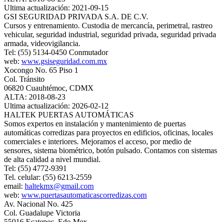
Ultima actualización: 2021-09-15
GSI SEGURIDAD PRIVADA S.A. DE C.V.
Cursos y entrenamiento. Custodia de mercancía, perimetral, rastreo
vehicular, seguridad industrial, seguridad privada, seguridad privada
armada, videovigilancia.
Tel: (55) 5134-0450 Conmutador
web:
www.gsiseguridad.com.mx
Xocongo No. 65 Piso 1
Col. Tránsito
06820 Cuauhtémoc, CDMX
ALTA: 2018-08-23
Ultima actualización: 2026-02-12
HALTEK PUERTAS AUTOMÁTICAS
Somos expertos en instalación y mantenimiento de puertas
automáticas corredizas para proyectos en edificios, oficinas, locales
comerciales e interiores. Mejoramos el acceso, por medio de
sensores, sistema biométrico, botón pulsado. Contamos con sistemas
de alta calidad a nivel mundial.
Tel: (55) 4772-9391
Tel. celular: (55) 6213-2559
email:
haltekmx@gmail.com
web:
www.puertasautomaticascorredizas.com
Av. Nacional No. 425
Col. Guadalupe Victoria
55016 Ecatepec, Edo Mex