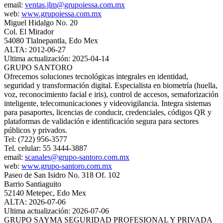
email:
ventas.jlm@grupoiessa.com.mx
web:
www.grupoiessa.com.mx
Miguel Hidalgo No. 20
Col. El Mirador
54080 Tlalnepantla, Edo Mex
ALTA: 2012-06-27
Ultima actualización: 2025-04-14
GRUPO SANTORO
Ofrecemos soluciones tecnológicas integrales en identidad,
seguridad y transformación digital. Especialista en biometría (huella,
voz, reconocimiento facial e iris), control de accesos, semaforización
inteligente, telecomunicaciones y videovigilancia. Integra sistemas
para pasaportes, licencias de conducir, credenciales, códigos QR y
plataformas de validación e identificación segura para sectores
públicos y privados.
Tel: (722) 956-3577
Tel. celular: 55 3444-3887
email:
scanales@grupo-santoro.com.mx
web:
www.grupo-santoro.com.mx
Paseo de San Isidro No. 318 Of. 102
Barrio Santiaguito
52140 Metepec, Edo Mex
ALTA: 2026-07-06
Ultima actualización: 2026-07-06
GRUPO SAYMA SEGURIDAD PROFESIONAL Y PRIVADA