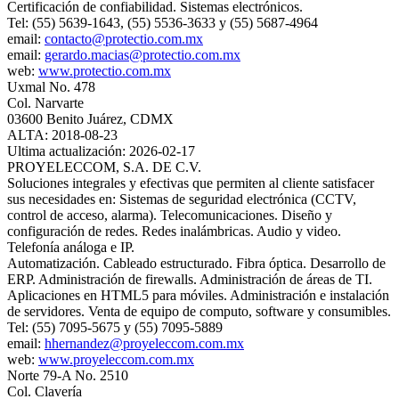
Certificación de confiabilidad. Sistemas electrónicos.
Tel: (55) 5639-1643, (55) 5536-3633 y (55) 5687-4964
email:
contacto@protectio.com.mx
email:
gerardo.macias@protectio.com.mx
web:
www.protectio.com.mx
Uxmal No. 478
Col. Narvarte
03600 Benito Juárez, CDMX
ALTA: 2018-08-23
Ultima actualización: 2026-02-17
PROYELECCOM, S.A. DE C.V.
Soluciones integrales y efectivas que permiten al cliente satisfacer
sus necesidades en: Sistemas de seguridad electrónica (CCTV,
control de acceso, alarma). Telecomunicaciones. Diseño y
configuración de redes. Redes inalámbricas. Audio y video.
Telefonía análoga e IP.
Automatización. Cableado estructurado. Fibra óptica. Desarrollo de
ERP. Administración de firewalls. Administración de áreas de TI.
Aplicaciones en HTML5 para móviles. Administración e instalación
de servidores. Venta de equipo de computo, software y consumibles.
Tel: (55) 7095-5675 y (55) 7095-5889
email:
hhernandez@proyeleccom.com.mx
web:
www.proyeleccom.com.mx
Norte 79-A No. 2510
Col. Clavería