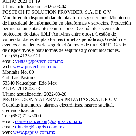
ALTA: 2023-01-19
Ultima actualización: 2026-03-04
POSTECH IT SOLUTION PROVIDER, S.A. DE C.V.
Monitoreo de disponibilidad de plataformas y servicios. Monitoreo
de integridad de información en plataformas y servicios. Protección
perimetral ante atacantes e intrusiones. Gestión de sistemas de
protección de datos (DLP Antivirus entre otros). Gestión de
vulnerabilidades de plataformas (pruebas periódicas). Gestión de
eventos e incidentes de seguridad (a modo de un CSIRT). Gestión
de dispositivos y plataformas de seguridad y comunicaciones.
Tel: (55) 4125-0121
email:
ventas@postech.com.mx
web:
www.postech.com.mx
Montaña No. 80
Col. Los Pastores
53340 Naucalpan, Edo Mex
ALTA: 2018-08-23
Ultima actualización: 2022-03-28
PROTECCIÓN Y ALARMAS PRIVADAS, S.A. DE C.V.
Guardias intramuros, alarmas electrónicas, rastreo satelital,
credencialización.
Tel: (667) 713-3009
email:
comercializacion@paprisa.com.mx
email:
director@paprisa.com.mx
web:
www.paprisa.com.mx