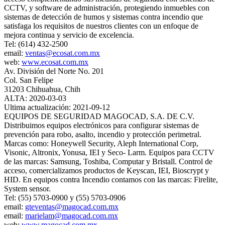
CCTV, y software de administración, protegiendo inmuebles con
sistemas de detección de humos y sistemas contra incendio que
satisfaga los requisitos de nuestros clientes con un enfoque de
mejora continua y servicio de excelencia.
Tel: (614) 432-2500
email:
ventas@ecosat.com.mx
web:
www.ecosat.com.mx
Av. División del Norte No. 201
Col. San Felipe
31203 Chihuahua, Chih
ALTA: 2020-03-03
Ultima actualización: 2021-09-12
EQUIPOS DE SEGURIDAD MAGOCAD, S.A. DE C.V.
Distribuimos equipos electrónicos para configurar sistemas de
prevención para robo, asalto, incendio y protección perimetral.
Marcas como: Honeywell Security, Aleph International Corp,
Visonic, Altronix, Yonusa, IEI y Seco- Larm. Equipos para CCTV
de las marcas: Samsung, Toshiba, Computar y Bristall. Control de
acceso, comercializamos productos de Keyscan, IEI, Bioscrypt y
HID. En equipos contra Incendio contamos con las marcas: Firelite,
System sensor.
Tel: (55) 5703-0900 y (55) 5703-0906
email:
gteventas@magocad.com.mx
email:
marielam@magocad.com.mx
web:
www.magocad.com.mx