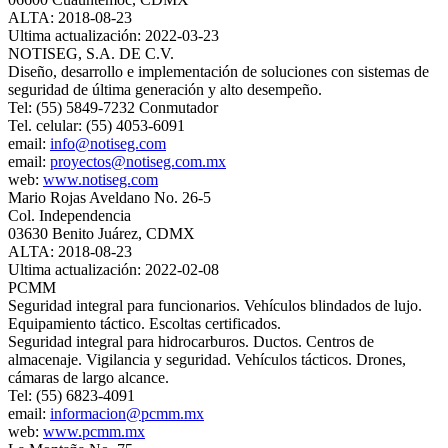
ALTA: 2018-08-23
Ultima actualización: 2022-03-23
NOTISEG, S.A. DE C.V.
Diseño, desarrollo e implementación de soluciones con sistemas de
seguridad de última generación y alto desempeño.
Tel: (55) 5849-7232 Conmutador
Tel. celular: (55) 4053-6091
email:
info@notiseg.com
email:
proyectos@notiseg.com.mx
web:
www.notiseg.com
Mario Rojas Aveldano No. 26-5
Col. Independencia
03630 Benito Juárez, CDMX
ALTA: 2018-08-23
Ultima actualización: 2022-02-08
PCMM
Seguridad integral para funcionarios. Vehículos blindados de lujo.
Equipamiento táctico. Escoltas certificados.
Seguridad integral para hidrocarburos. Ductos. Centros de
almacenaje. Vigilancia y seguridad. Vehículos tácticos. Drones,
cámaras de largo alcance.
Tel: (55) 6823-4091
email:
informacion@pcmm.mx
web:
www.pcmm.mx