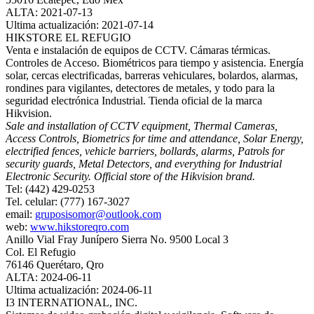
ALTA: 2021-07-13
Ultima actualización: 2021-07-14
HIKSTORE EL REFUGIO
Venta e instalación de equipos de CCTV. Cámaras térmicas.
Controles de Acceso. Biométricos para tiempo y asistencia. Energía
solar, cercas electrificadas, barreras vehiculares, bolardos, alarmas,
rondines para vigilantes, detectores de metales, y todo para la
seguridad electrónica Industrial. Tienda oficial de la marca
Hikvision.
Sale and installation of CCTV equipment, Thermal Cameras,
Access Controls, Biometrics for time and attendance, Solar Energy,
electrified fences, vehicle barriers, bollards, alarms, Patrols for
security guards, Metal Detectors, and everything for Industrial
Electronic Security. Official store of the Hikvision brand.
Tel: (442) 429-0253
Tel. celular: (777) 167-3027
email:
gruposisomor@outlook.com
web:
www.hikstoreqro.com
Anillo Vial Fray Junípero Sierra No. 9500 Local 3
Col. El Refugio
76146 Querétaro, Qro
ALTA: 2024-06-11
Ultima actualización: 2024-06-11
I3 INTERNATIONAL, INC.