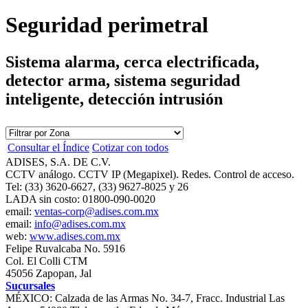
Seguridad perimetral
Sistema alarma, cerca electrificada,
detector arma, sistema seguridad
inteligente, detección intrusión
Consultar el Índice
Cotizar con todos
ADISES, S.A. DE C.V.
CCTV análogo. CCTV IP (Megapixel). Redes. Control de acceso.
Tel: (33) 3620-6627, (33) 9627-8025 y 26
LADA sin costo: 01800-090-0020
email:
ventas-corp@adises.com.mx
email:
info@adises.com.mx
web:
www.adises.com.mx
Felipe Ruvalcaba No. 5916
Col. El Colli CTM
45056 Zapopan, Jal
Sucursales
MÉXICO: Calzada de las Armas No. 34-7, Fracc. Industrial Las