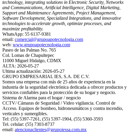
technology, integrating solutions in Electronic Security, Networks
and Communications, Artificial Intelligence, Digital Marketing,
Support and Maintenance Agreements, Project Management,
Software Development, Specialized Integrations, and innovative
technologies to accelerate growth, optimize processes, and
maximize profitability.
WhatsApp: 55 6137-9381
email:
comercial@grupoapotecnologia.com
web:
www.grupoapotecnologia.com
Paseo de las Palmas No. 765
Col. Lomas de Chapultepec
11000 Miguel Hidalgo, CDMX
ALTA: 2026-05-27
Ultima actualización: 2026-05-27
GRUPO EMPRESARIAL IES, S.A. DE C.V.
Somos una empresa con más de 25 años de experiencia en la
industria de la seguridad electrónica dedicada a ofrecer productos y
servicios confiables para la protección de su hogar y negocio.
Sistema de Alarma para el hogar / negocio
CCTV/ Cámaras de Seguridad / Video vigilancia. Control de
Acceso. Equipos de bombeo, hidroneumáticos y contra incendio,
verticales y sumergibles.
Tel: (55) 5397-7261, (55) 5397-1904, (55) 5360-3593
Tel. celular: (55) 7303-8737
email:
atencionaclientes@grupoiessa.com.mx