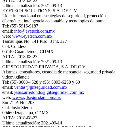
ALTA: 2018-08-23
Ultima actualización: 2021-09-13
EYETECH SOLUTIONS, S.A. DE C.V.
Líder internacional en estrategias de seguridad, protección
cibernética, inteligencia accionable y tecnologias de punta.
Tel: (55) 5916-9187
email:
info@eyetech.com.mx
web:
www.eyetech.com.mx
Tamaulipas No. 141 Piso. 3 Int. 327
Col. Condesa
06140 Cuauhtémoc, CDMX
ALTA: 2018-08-23
Ultima actualización: 2021-09-13
GIF SEGURIDAD PRIVADA, S.A. DE C.V.
Alarmas, consultores, custodia de mercancia, seguridad privada,
videovigilancia.
Tel: (55) 3603-4528 y (55) 5803-6258 y 60
email:
ventas@gifseguridad.com.mx
email:
jesus.arredondo@gifseguridad.com.mx
web:
www.gifseguridad.com.mx
Sur 71-A No. 203
Col. Justo Sierra
09460 Iztapalapa, CDMX
ALTA: 2018-08-23
Ultima actualización: 2021-09-14