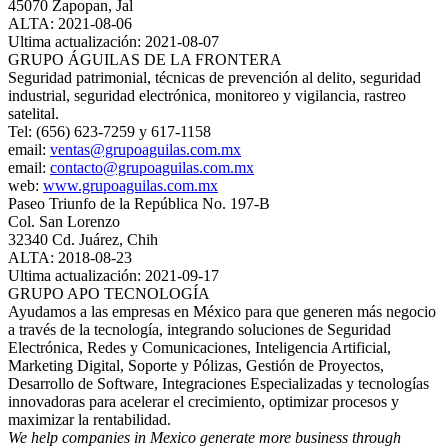
45070 Zapopan, Jal
ALTA: 2021-08-06
Ultima actualización: 2021-08-07
GRUPO ÁGUILAS DE LA FRONTERA
Seguridad patrimonial, técnicas de prevención al delito, seguridad
industrial, seguridad electrónica, monitoreo y vigilancia, rastreo
satelital.
Tel: (656) 623-7259 y 617-1158
email:
ventas@grupoaguilas.com.mx
email:
contacto@grupoaguilas.com.mx
web:
www.grupoaguilas.com.mx
Paseo Triunfo de la República No. 197-B
Col. San Lorenzo
32340 Cd. Juárez, Chih
ALTA: 2018-08-23
Ultima actualización: 2021-09-17
GRUPO APO TECNOLOGÍA
Ayudamos a las empresas en México para que generen más negocio
a través de la tecnología, integrando soluciones de Seguridad
Electrónica, Redes y Comunicaciones, Inteligencia Artificial,
Marketing Digital, Soporte y Pólizas, Gestión de Proyectos,
Desarrollo de Software, Integraciones Especializadas y tecnologías
innovadoras para acelerar el crecimiento, optimizar procesos y
maximizar la rentabilidad.
We help companies in Mexico generate more business through