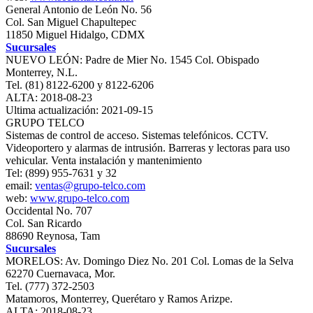
General Antonio de León No. 56
Col. San Miguel Chapultepec
11850 Miguel Hidalgo, CDMX
Sucursales
NUEVO LEÓN: Padre de Mier No. 1545 Col. Obispado
Monterrey, N.L.
Tel. (81) 8122-6200 y 8122-6206
ALTA: 2018-08-23
Ultima actualización: 2021-09-15
GRUPO TELCO
Sistemas de control de acceso. Sistemas telefónicos. CCTV.
Videoportero y alarmas de intrusión. Barreras y lectoras para uso
vehicular. Venta instalación y mantenimiento
Tel: (899) 955-7631 y 32
email:
ventas@grupo-telco.com
web:
www.grupo-telco.com
Occidental No. 707
Col. San Ricardo
88690 Reynosa, Tam
Sucursales
MORELOS: Av. Domingo Diez No. 201 Col. Lomas de la Selva
62270 Cuernavaca, Mor.
Tel. (777) 372-2503
Matamoros, Monterrey, Querétaro y Ramos Arizpe.
ALTA: 2018-08-23