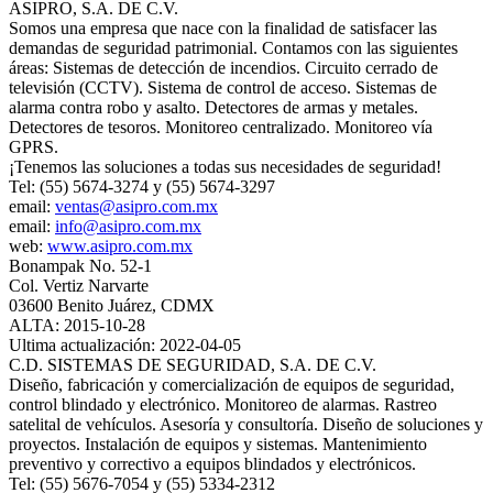
ASIPRO, S.A. DE C.V.
Somos una empresa que nace con la finalidad de satisfacer las
demandas de seguridad patrimonial. Contamos con las siguientes
áreas: Sistemas de detección de incendios. Circuito cerrado de
televisión (CCTV). Sistema de control de acceso. Sistemas de
alarma contra robo y asalto. Detectores de armas y metales.
Detectores de tesoros. Monitoreo centralizado. Monitoreo vía
GPRS.
¡Tenemos las soluciones a todas sus necesidades de seguridad!
Tel: (55) 5674-3274 y (55) 5674-3297
email:
ventas@asipro.com.mx
email:
info@asipro.com.mx
web:
www.asipro.com.mx
Bonampak No. 52-1
Col. Vertiz Narvarte
03600 Benito Juárez, CDMX
ALTA: 2015-10-28
Ultima actualización: 2022-04-05
C.D. SISTEMAS DE SEGURIDAD, S.A. DE C.V.
Diseño, fabricación y comercialización de equipos de seguridad,
control blindado y electrónico. Monitoreo de alarmas. Rastreo
satelital de vehículos. Asesoría y consultoría. Diseño de soluciones y
proyectos. Instalación de equipos y sistemas. Mantenimiento
preventivo y correctivo a equipos blindados y electrónicos.
Tel: (55) 5676-7054 y (55) 5334-2312