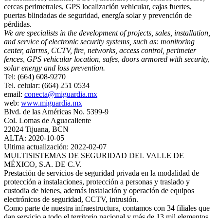
cercas perimetrales, GPS localización vehicular, cajas fuertes,
puertas blindadas de seguridad, energía solar y prevención de
pérdidas.
We are specialists in the development of projects, sales, installation,
and service of electronic security systems, such as: monitoring
center, alarms, CCTV, fire, networks, access control, perimeter
fences, GPS vehicular location, safes, doors armored with security,
solar energy and loss prevention.
Tel: (664) 608-9270
Tel. celular: (664) 251 0534
email:
conecta@miguardia.mx
web:
www.miguardia.mx
Blvd. de las Américas No. 5399‐9
Col. Lomas de Aguacaliente
22024 Tijuana, BCN
ALTA: 2020-10-05
Ultima actualización: 2022-02-07
MULTISISTEMAS DE SEGURIDAD DEL VALLE DE
MÉXICO, S.A. DE C.V.
Prestación de servicios de seguridad privada en la modalidad de
protección a instalaciones, protección a personas y traslado y
custodia de bienes, además instalación y operación de equipos
electrónicos de seguridad, CCTV, intrusión.
Como parte de nuestra infraestructura, contamos con 34 filiales que
dan servicio a todo el territorio nacional y más de 13 mil elementos