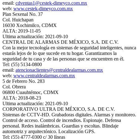
email:
cdventas1@cestek-dimeyco.com.mx
web:
www.cestek-dimeyco.com.mx
Plan Sexenal No. 37
Col. Huichapan
16030 Xochimilco, CDMX
ALTA: 2019-11-05
Ultima actualización: 2021-09-10
CENTRAL DE ALARMAS DE MÉXICO, S.A. DE C.V.
Con la mejor tecnología en sistemas de seguridad inteligentes, nunca
estarás lejos de lo que sucede en tu hogar. Garantizamos la
seguridad de tu casa y de las personas que se encuentren en él.
Tel: (55) 5134-0800
email:
atencionaclientes@centraldealarmas.com.mx
web:
www.centraldealarmas.com.mx
5 de Febrero No. 283
Col. Obrera
06800 Cuauhtémoc, CDMX
ALTA: 2018-08-23
Ultima actualización: 2021-09-10
CORPORATIVO ULTRA DE MÉXICO, S.A. DE C.V.
Sistemas de CCTV-HD. Grabadoras digitales. Alarmas y monitoreo.
Control de acceso. Control de incendios. Espionaje. Defensa
personal. Redes inalámbricas. Guardias y escoltas. Blindaje
automotriz y arquitectónico. Localización GPS.
Tel: (55) 4777-0300 c/ 30 líneas