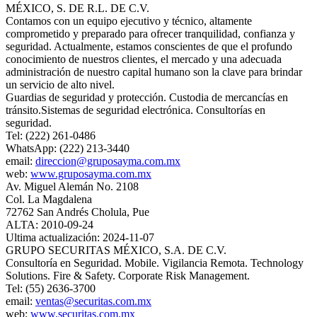
MÉXICO, S. DE R.L. DE C.V.
Contamos con un equipo ejecutivo y técnico, altamente
comprometido y preparado para ofrecer tranquilidad, confianza y
seguridad. Actualmente, estamos conscientes de que el profundo
conocimiento de nuestros clientes, el mercado y una adecuada
administración de nuestro capital humano son la clave para brindar
un servicio de alto nivel.
Guardias de seguridad y protección. Custodia de mercancías en
tránsito.Sistemas de seguridad electrónica. Consultorías en
seguridad.
Tel: (222) 261-0486
WhatsApp: (222) 213-3440
email:
direccion@gruposayma.com.mx
web:
www.gruposayma.com.mx
Av. Miguel Alemán No. 2108
Col. La Magdalena
72762 San Andrés Cholula, Pue
ALTA: 2010-09-24
Ultima actualización: 2024-11-07
GRUPO SECURITAS MÉXICO, S.A. DE C.V.
Consultoría en Seguridad. Mobile. Vigilancia Remota. Technology
Solutions. Fire & Safety. Corporate Risk Management.
Tel: (55) 2636-3700
email:
ventas@securitas.com.mx
web:
www.securitas.com.mx