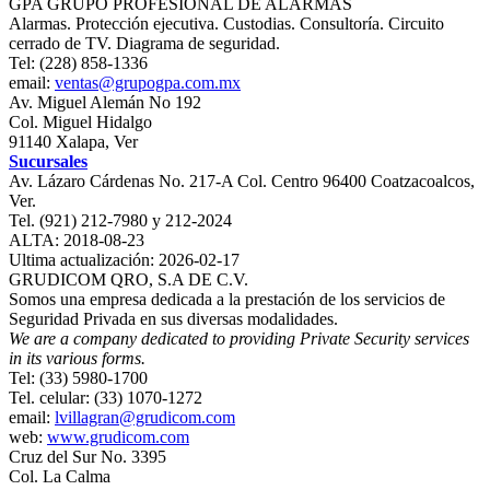
GPA GRUPO PROFESIONAL DE ALARMAS
Alarmas. Protección ejecutiva. Custodias. Consultoría. Circuito
cerrado de TV. Diagrama de seguridad.
Tel: (228) 858-1336
email:
ventas@grupogpa.com.mx
Av. Miguel Alemán No 192
Col. Miguel Hidalgo
91140 Xalapa, Ver
Sucursales
Av. Lázaro Cárdenas No. 217-A Col. Centro 96400 Coatzacoalcos,
Ver.
Tel. (921) 212-7980 y 212-2024
ALTA: 2018-08-23
Ultima actualización: 2026-02-17
GRUDICOM QRO, S.A DE C.V.
Somos una empresa dedicada a la prestación de los servicios de
Seguridad Privada en sus diversas modalidades.
We are a company dedicated to providing Private Security services
in its various forms.
Tel: (33) 5980-1700
Tel. celular: (33) 1070-1272
email:
lvillagran@grudicom.com
web:
www.grudicom.com
Cruz del Sur No. 3395
Col. La Calma