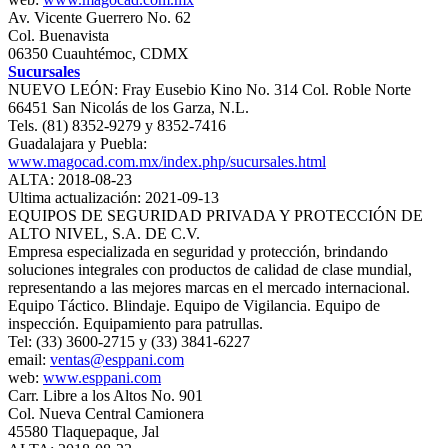
Av. Vicente Guerrero No. 62
Col. Buenavista
06350 Cuauhtémoc, CDMX
Sucursales
NUEVO LEÓN: Fray Eusebio Kino No. 314 Col. Roble Norte
66451 San Nicolás de los Garza, N.L.
Tels. (81) 8352-9279 y 8352-7416
Guadalajara y Puebla:
www.magocad.com.mx/index.php/sucursales.html
ALTA: 2018-08-23
Ultima actualización: 2021-09-13
EQUIPOS DE SEGURIDAD PRIVADA Y PROTECCIÓN DE
ALTO NIVEL, S.A. DE C.V.
Empresa especializada en seguridad y protección, brindando
soluciones integrales con productos de calidad de clase mundial,
representando a las mejores marcas en el mercado internacional.
Equipo Táctico. Blindaje. Equipo de Vigilancia. Equipo de
inspección. Equipamiento para patrullas.
Tel: (33) 3600-2715 y (33) 3841-6227
email:
ventas@esppani.com
web:
www.esppani.com
Carr. Libre a los Altos No. 901
Col. Nueva Central Camionera
45580 Tlaquepaque, Jal