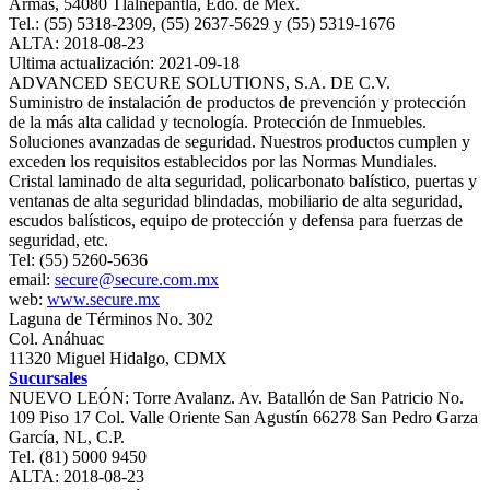
Armas, 54080 Tlalnepantla, Edo. de Méx.
Tel.: (55) 5318-2309, (55) 2637-5629 y (55) 5319-1676
ALTA: 2018-08-23
Ultima actualización: 2021-09-18
ADVANCED SECURE SOLUTIONS, S.A. DE C.V.
Suministro de instalación de productos de prevención y protección
de la más alta calidad y tecnología. Protección de Inmuebles.
Soluciones avanzadas de seguridad. Nuestros productos cumplen y
exceden los requisitos establecidos por las Normas Mundiales.
Cristal laminado de alta seguridad, policarbonato balístico, puertas y
ventanas de alta seguridad blindadas, mobiliario de alta seguridad,
escudos balísticos, equipo de protección y defensa para fuerzas de
seguridad, etc.
Tel: (55) 5260-5636
email:
secure@secure.com.mx
web:
www.secure.mx
Laguna de Términos No. 302
Col. Anáhuac
11320 Miguel Hidalgo, CDMX
Sucursales
NUEVO LEÓN: Torre Avalanz. Av. Batallón de San Patricio No.
109 Piso 17 Col. Valle Oriente San Agustín 66278 San Pedro Garza
García, NL, C.P.
Tel. (81) 5000 9450
ALTA: 2018-08-23