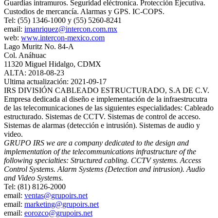
Guardias intramuros. Seguridad eléctronica. Protección Ejecutiva.
Custodios de mercancía. Alarmas y GPS. IC-COPS.
Tel: (55) 1346-1000 y (55) 5260-8241
email:
imanriquez@intercon.com.mx
web:
www.intercon-mexico.com
Lago Muritz No. 84-A
Col. Anáhuac
11320 Miguel Hidalgo, CDMX
ALTA: 2018-08-23
Ultima actualización: 2021-09-17
IRS DIVISIÓN CABLEADO ESTRUCTURADO, S.A DE C.V.
Empresa dedicada al diseño e implementación de la infraestrucutra
de las telecomunicaciones de las siguientes especialidades: Cableado
estructurado. Sistemas de CCTV. Sistemas de control de acceso.
Sistemas de alarmas (detección e intrusión). Sistemas de audio y
video.
GRUPO IRS we are a company dedicated to the design and
implementation of the telecommunications infrastructure of the
following specialties: Structured cabling. CCTV systems. Access
Control Systems. Alarm Systems (Detection and intrusion). Audio
and Video Systems.
Tel: (81) 8126-2000
email:
ventas@grupoirs.net
email:
marketing@grupoirs.net
email:
eorozco@grupoirs.net