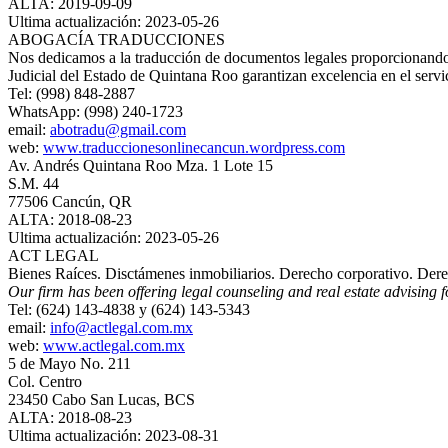
ALTA: 2019-09-09
Ultima actualización: 2023-05-26
ABOGACÍA TRADUCCIONES
Nos dedicamos a la traducción de documentos legales proporcionando ag
Judicial del Estado de Quintana Roo garantizan excelencia en el servi
Tel: (998) 848-2887
WhatsApp: (998) 240-1723
email:
abotradu@gmail.com
web:
www.traduccionesonlinecancun.wordpress.com
Av. Andrés Quintana Roo Mza. 1 Lote 15
S.M. 44
77506 Cancún, QR
ALTA: 2018-08-23
Ultima actualización: 2023-05-26
ACT LEGAL
Bienes Raíces. Disctámenes inmobiliarios. Derecho corporativo. Derec
Our firm has been offering legal counseling and real estate advising f
Tel: (624) 143-4838 y (624) 143-5343
email:
info@actlegal.com.mx
web:
www.actlegal.com.mx
5 de Mayo No. 211
Col. Centro
23450 Cabo San Lucas, BCS
ALTA: 2018-08-23
Ultima actualización: 2023-08-31