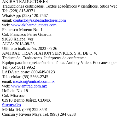
AKIBA TRADUCTORES
Traducciones certificadas. Textos académicos y científicos. Sitios Web
Tel: (228) 815-8371
WhatsApp: (228) 120-7567
email:
contacto@akibatraductores.com
web:
www.akibatraductores.com
Francisco Moreno No. 1
Col. Francisco Ferrer Guardia
91020 Xalapa, Ver
ALTA: 2018-08-23
Ultima actualización: 2023-05-26
AMTRAD TRANSLATION SERVICES, S.A. DE C.V.
Traducción. Traductores. Intérpretes de conferencia.
Equipo para interpretación simultánea. Audio y Video. Edecanes opera
Tel: (55) 5611-9952
LADA sin costo: 800-649-0123
Tel. celular: (55) 5563-2745
email:
mexico@amtrad.com.mx
web:
www.amtrad.com.mx
Holbein No. 18
Col. Mixcoac
03910 Benito Juárez, CDMX
Sucursales
Mérida Tel. (999) 252 3591
Cancún y Riviera Maya Tel. (998) 294-0238