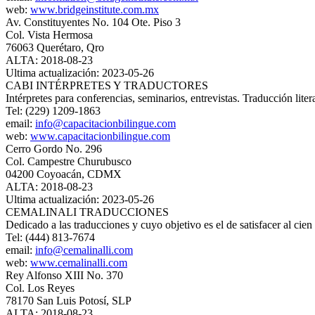
web:
www.bridgeinstitute.com.mx
Av. Constituyentes No. 104 Ote. Piso 3
Col. Vista Hermosa
76063 Querétaro, Qro
ALTA: 2018-08-23
Ultima actualización: 2023-05-26
CABI INTÉRPRETES Y TRADUCTORES
Intérpretes para conferencias, seminarios, entrevistas. Traducción litera
Tel: (229) 1209-1863
email:
info@capacitacionbilingue.com
web:
www.capacitacionbilingue.com
Cerro Gordo No. 296
Col. Campestre Churubusco
04200 Coyoacán, CDMX
ALTA: 2018-08-23
Ultima actualización: 2023-05-26
CEMALINALI TRADUCCIONES
Dedicado a las traducciones y cuyo objetivo es el de satisfacer al cien 
Tel: (444) 813-7674
email:
info@cemalinalli.com
web:
www.cemalinalli.com
Rey Alfonso XIII No. 370
Col. Los Reyes
78170 San Luis Potosí, SLP
ALTA: 2018-08-23