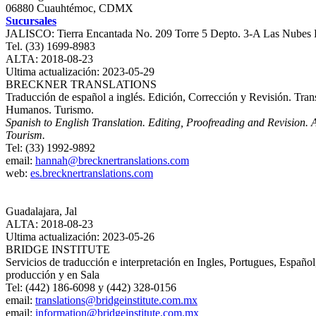
06880 Cuauhtémoc, CDMX
Sucursales
JALISCO: Tierra Encantada No. 209 Torre 5 Depto. 3-A Las Nubes Re
Tel. (33) 1699-8983
ALTA: 2018-08-23
Ultima actualización: 2023-05-29
BRECKNER TRANSLATIONS
Traducción de español a inglés. Edición, Corrección y Revisión. Tra
Humanos. Turismo.
Spanish to English Translation. Editing, Proofreading and Revisio
Tourism.
Tel: (33) 1992-9892
email:
hannah@brecknertranslations.com
web:
es.brecknertranslations.com
Guadalajara, Jal
ALTA: 2018-08-23
Ultima actualización: 2023-05-26
BRIDGE INSTITUTE
Servicios de traducción e interpretación en Ingles, Portugues, Españo
producción y en Sala
Tel: (442) 186-6098 y (442) 328-0156
email:
translations@bridgeinstitute.com.mx
email:
information@bridgeinstitute.com.mx