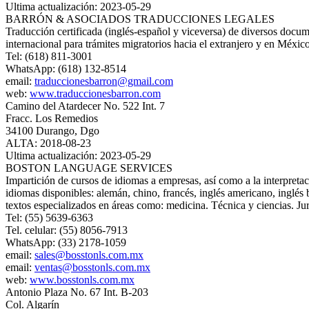
Ultima actualización: 2023-05-29
BARRÓN & ASOCIADOS TRADUCCIONES LEGALES
Traducción certificada (inglés-español y viceversa) de diversos documen
internacional para trámites migratorios hacia el extranjero y en Méxic
Tel: (618) 811-3001
WhatsApp: (618) 132-8514
email:
traduccionesbarron@gmail.com
web:
www.traduccionesbarron.com
Camino del Atardecer No. 522 Int. 7
Fracc. Los Remedios
34100 Durango, Dgo
ALTA: 2018-08-23
Ultima actualización: 2023-05-29
BOSTON LANGUAGE SERVICES
Impartición de cursos de idiomas a empresas, así como a la interpreta
idiomas disponibles: alemán, chino, francés, inglés americano, inglés 
textos especializados en áreas como: medicina. Técnica y ciencias. Jur
Tel: (55) 5639-6363
Tel. celular: (55) 8056-7913
WhatsApp: (33) 2178-1059
email:
sales@bosstonls.com.mx
email:
ventas@bosstonls.com.mx
web:
www.bosstonls.com.mx
Antonio Plaza No. 67 Int. B-203
Col. Algarín