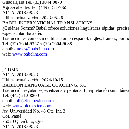
Guadalajara Tel. (33) 3044-0870
Aguascalientes Tel. (449) 158-4065
ALTA: 2018-08-23
Ultima actualización: 2023-05-26
BABEL INTERNATIONAL TRANSLATIONS
¿Quiénes Somos? Babel ofrece soluciones lingüísticas rápidas, precisa
espectacular día a día.
Traducciones con o sin certificación en español, inglés, francés, portu
Tel: (55) 5604-9357 y (55) 5604-9088
email:
quotes@babelint.com
web:
www.babelint.com
, CDMX
ALTA: 2018-08-23
Ultima actualización: 2024-10-15
BABILON LANGUAGE COACHING, S.C.
Traducción regular, especializada y peritada. Interpretación simultáne
Tel: (442) 212-8800
email:
info@blcmexico.com
web:
www.blcmexico.com
Av. Universidad No. 48 Ote. Int. 3
Col. Pathé
76020 Querétaro, Qro
ALTA: 2018-08-23