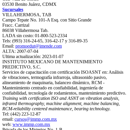
03530 Benito Juárez, CDMX
Sucursales
VILLAHERMOSA, TAB
Campo Tepate No. 101-A Esq. con Sitio Grande
Fracc. Carrizal
86038 Villahermosa Tab.
LADA sin costo: 01-800-523-2334
Tels: (993) 316-24-65, 316-42-17 y 316-89-35
Email:
promoedut@imende.com
ALTA: 2007-07-04
Ultima actualización: 2023-01-07
INSTITUTO MEXICANO DE MANTENIMIENTO
PREDICTIVO, S.C.
Servicios de capacitación con certificación ISOASNT en: Análisis
de vibraciones, termografía infrarroja, ultrasonido pasivo,
alineamiento de maquinaria, balanceo dinámico, RCM -
Mantenimiento centrado en confiabilidad, ingeniería de
confiabilidad, tecnología de rodamientos, mantenimiento predictivo.
Training with certification ISO and ASNT on vibration analysis,
infrared thermography, machine alignment, machine balancing,
RCM-reliability centered maintenance, bearing technology.
Tel: (442) 223-12-87
email:
cursos@immp.com.mx
web:
www.immp.com.mx
Privada de los Misterios No. 1-B