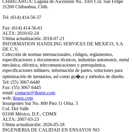
CHIHUAHUA: Laguna de Ascensión No. 3501 Col. San Felipe
31260 Chihuahua, Chih.
Tel. (614) 414-56-37
Fax: (614) 414-56-61
ALTA: 2010-02-24
Ultima actualización: 2018-07-21
INFORMATION HANDLING SERVICES DE MEXICO, S.A.
DE C.V.
Colección de normas internacionales, códigos, reglamentos,
especificaciones y documentos técnicos, industrias automotriz, metal
mecánica, eléctrica, telecomunicaciones y petroquímica,
especificaciones militares, información de partes, soluciones para
optimización de inentarios, así como gu�as y métodos de diseño.
Tel: (55) 3067-6440
Fax: (55) 3067-6445
email:
contacto@ihsmx.com
web:
ihsmx.com
Insurgentes Sur No. 800 Piso 11 Ofna. 3
Col. Del Valle
03100 México, D.F., CDMX
ALTA: 2007-03-23
Ultima actualización: 2026-05-18
INGENIERIA DE CALIDAD EN ENSAYOS NO