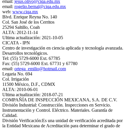
email:
jesus.olivo@ciqa.edu.mx
email:
rogelio.bernal@ciqa.edu.mx
web:
www.ciqa.mx
Blvd. Enrique Reyna No. 140
Col. San José de los Cerritos
25294 Saltillo, Coah
ALTA: 2012-11-14
Ultima actualización: 2021-10-05
CICATA - IPN
Centro de investigación en ciencia aplicada y tecnología avanzada.
Desarrollos tecnológicos.
Tel: (55) 5729-6000 Ext. 67785
Fax: (55) 5729-6000 Ext. 67731 y 67780
email:
ortega_emilio@hotmail.com
Legaria No. 694
Col. Irrigación
11500 México, D.F., CDMX
ALTA: 2010-06-01
Ultima actualización: 2018-07-21
COMPAÑÍA DE INSPECCIÓN MEXICANA, S.A. DE C.V.
División Industrial: Construcción. Inspecciones en Servicio.
Instrumentación y Control. Eléctrico. Materiales. Garantía de
Calidad.
División Verificación:Es una unidad de verificación acreditada por
la Entidad Mexicana de Acreditación para determinar el grado de