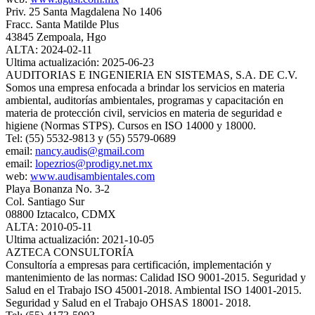
Priv. 25 Santa Magdalena No 1406
Fracc. Santa Matilde Plus
43845 Zempoala, Hgo
ALTA: 2024-02-11
Ultima actualización: 2025-06-23
AUDITORIAS E INGENIERIA EN SISTEMAS, S.A. DE C.V.
Somos una empresa enfocada a brindar los servicios en materia
ambiental, auditorías ambientales, programas y capacitación en
materia de protección civil, servicios en materia de seguridad e
higiene (Normas STPS). Cursos en ISO 14000 y 18000.
Tel: (55) 5532-9813 y (55) 5579-0689
email:
nancy.audis@gmail.com
email:
lopezrios@prodigy.net.mx
web:
www.audisambientales.com
Playa Bonanza No. 3-2
Col. Santiago Sur
08800 Iztacalco, CDMX
ALTA: 2010-05-11
Ultima actualización: 2021-10-05
AZTECA CONSULTORÍA
Consultoría a empresas para certificación, implementación y
mantenimiento de las normas: Calidad ISO 9001‐2015. Seguridad y
Salud en el Trabajo ISO 45001‐2018. Ambiental ISO 14001‐2015.
Seguridad y Salud en el Trabajo OHSAS 18001‐ 2018.