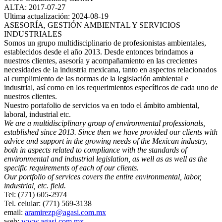
ALTA: 2017-07-27
Ultima actualización: 2024-08-19
ASESORÍA, GESTIÓN AMBIENTAL Y SERVICIOS
INDUSTRIALES
Somos un grupo multidisciplinario de profesionistas ambientales,
establecidos desde el año 2013. Desde entonces brindamos a
nuestros clientes, asesoría y acompañamiento en las crecientes
necesidades de la industria mexicana, tanto en aspectos relacionados
al cumplimiento de las normas de la legislación ambiental e
industrial, así como en los requerimientos específicos de cada uno de
nuestros clientes.
Nuestro portafolio de servicios va en todo el ámbito ambiental,
laboral, industrial etc.
We are a multidisciplinary group of environmental professionals,
established since 2013. Since then we have provided our clients with
advice and support in the growing needs of the Mexican industry,
both in aspects related to compliance with the standards of
environmental and industrial legislation, as well as as well as the
specific requirements of each of our clients.
Our portfolio of services covers the entire environmental, labor,
industrial, etc. field.
Tel: (771) 605-2974
Tel. celular: (771) 569-3138
email:
aramirezp@agasi.com.mx
web:
www.agasi.com.mx