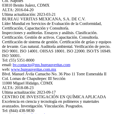
Col. Nápoles
03810 Benito Juárez, CDMX
ALTA: 2016-04-20
Ultima actualización: 2023-03-21
BUREAU VERITAS MEXICANA, S.A. DE C.V.
Líder Mundial en Servicios de Evaluación de la Conformidad,
Certificación, Capacitación y Consultoría.
Inspecciones y auditorías. Ensayos y análisis. Clasificación.
Certificación. Gestión de activos. Capacitación. Consultoría.
Certificación de sistema de gestión. Certificación de grúas y equipos
de levante. Gas natural. Auditoría ambiental. Verificación de precio.
ISO 9001. ISO 14001. OHSAS 18001. ISO 22000. ISO/TS 16949.
ISO 50001.
Tel: (55) 5351-8000
email:
bv.contacto@mx.bureauveritas.com
web:
www.bureauveritas.com.mx
Blvd. Manuel Ávila Camacho No. 36 Piso 11 Torre Esmeralda II
Col. Lomas de Chapultepec III Sección
11000 Miguel Hidalgo, CDMX
ALTA: 2018-08-23
Ultima actualización: 2023-09-17
CENTRO DE INVESTIGACIÓN EN QUÍMICA APLICADA
Excelencia en ciencia y tecnología en polímeros y materiales
avanzados. Investigación. Vinculación. Posgrados.
Tel: (844) 438-9830