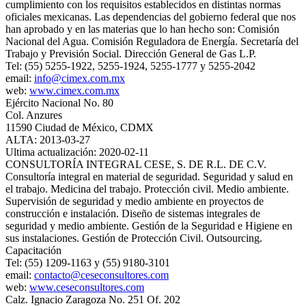
cumplimiento con los requisitos establecidos en distintas normas
oficiales mexicanas. Las dependencias del gobierno federal que nos
han aprobado y en las materias que lo han hecho son: Comisión
Nacional del Agua. Comisión Reguladora de Energía. Secretaría del
Trabajo y Previsión Social. Dirección General de Gas L.P.
Tel: (55) 5255-1922, 5255-1924, 5255-1777 y 5255-2042
email:
info@cimex.com.mx
web:
www.cimex.com.mx
Ejército Nacional No. 80
Col. Anzures
11590 Ciudad de México, CDMX
ALTA: 2013-03-27
Ultima actualización: 2020-02-11
CONSULTORÍA INTEGRAL CESE, S. DE R.L. DE C.V.
Consultoría integral en material de seguridad. Seguridad y salud en
el trabajo. Medicina del trabajo. Protección civil. Medio ambiente.
Supervisión de seguridad y medio ambiente en proyectos de
construcción e instalación. Diseño de sistemas integrales de
seguridad y medio ambiente. Gestión de la Seguridad e Higiene en
sus instalaciones. Gestión de Protección Civil. Outsourcing.
Capacitación
Tel: (55) 1209-1163 y (55) 9180-3101
email:
contacto@ceseconsultores.com
web:
www.ceseconsultores.com
Calz. Ignacio Zaragoza No. 251 Of. 202