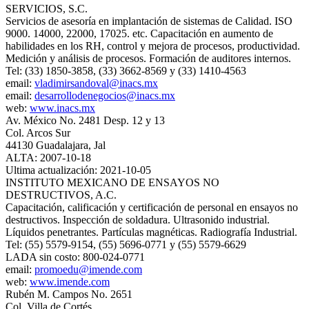
SERVICIOS, S.C.
Servicios de asesoría en implantación de sistemas de Calidad. ISO
9000. 14000, 22000, 17025. etc. Capacitación en aumento de
habilidades en los RH, control y mejora de procesos, productividad.
Medición y análisis de procesos. Formación de auditores internos.
Tel: (33) 1850-3858, (33) 3662-8569 y (33) 1410-4563
email:
vladimirsandoval@inacs.mx
email:
desarrollodenegocios@inacs.mx
web:
www.inacs.mx
Av. México No. 2481 Desp. 12 y 13
Col. Arcos Sur
44130 Guadalajara, Jal
ALTA: 2007-10-18
Ultima actualización: 2021-10-05
INSTITUTO MEXICANO DE ENSAYOS NO
DESTRUCTIVOS, A.C.
Capacitación, calificación y certificación de personal en ensayos no
destructivos. Inspección de soldadura. Ultrasonido industrial.
Líquidos penetrantes. Partículas magnéticas. Radiografía Industrial.
Tel: (55) 5579-9154, (55) 5696-0771 y (55) 5579-6629
LADA sin costo: 800-024-0771
email:
promoedu@imende.com
web:
www.imende.com
Rubén M. Campos No. 2651
Col. Villa de Cortés