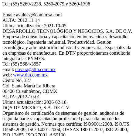
Tel: (55) 5260-2238, 5260-2079 y 5260-1796
Email:
avaldez@comimsa.com
ALTA: 2012-11-14
Ultima actualización: 2021-10-05
DESARROLLO TECNOLÓGICO Y NEGOCIOS, S.A. DE C.V.
Empresa de consultoría y capacitación en innovación y desarrollo
tecnológico. Ingeniería industrial. Productividad. Gestión
tecnológica y administración industrial y empresarial. Especializada
en empresas de manufactura. En DTN proporcionamos consultoría
integral a las PYMES.
Tel: (55) 5684-3557
email:
novara@dtn.com.mx
web:
www.dtn.com.mx
Cedro No. 327
Col. Santa María La Ribera
06400 Cuauhtémoc, CDMX
ALTA: 2012-10-01
Ultima actualización: 2026-02-18
DQS DE MÉXICO, S.A. DE C.V.
Organismo de certificación de sistemas de gestión, auditorias de
segunda parte y capacitación profesional para cada uno de los
sistemas de gestión. Normas que certifica: ISO9001:2008, ISO/TS
16949:2009, ISO 14001:2004, OHSAS 18001:2007, ISO 22000,
ISO 13485, ISO 27001, AS9100.