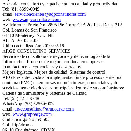
Asesoría, consultoría y capacitación en calidad y productividad.
Tel: (81) 8399-0049
email:
servicioaclientes@aqpconsultores.com
web:
www.aqpconsultores.com
Av. Morones Prieto No. 2805 Pte. Torre GIA 2o. Piso Desp. 212
Col. Lomas de San Francisco
64710 Monterrey, N.L., NL
ALTA: 2010-12-02
Ultima actualización: 2020-02-18
ARGE CONSULTING SERVICES
Servicios de consultoría de negocios y de tecnologías de la
información. Procesos de mejora continua en empresas
manufactureras, comerciales y de servicios.
Mejora logística. Mejora de calidad. Sistemas de control.
ARGE está dedicada a la implementación de procesos de mejora
continua (PMC) en empresas manufactureras, comerciales y de
servicios, teniendo dos ejes principales dentro de su core business:
Cadena de Suministros y Sistemas de Calidad.
Tel: (55) 5211-9748
WhatsApp: (55) 5256-6003
email:
argeconsulting@grupoarge.com
web:
www.grupoarge.com
Chilpancingo No. 59-502
Col. Hipódromo
06110 Cuauhtémoc, CDMX