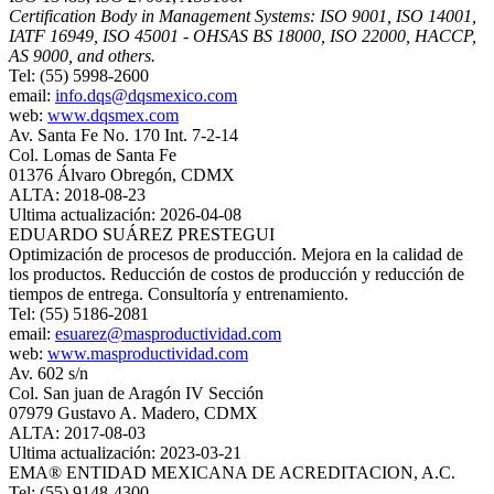
Certification Body in Management Systems: ISO 9001, ISO 14001,
IATF 16949, ISO 45001 - OHSAS BS 18000, ISO 22000, HACCP,
AS 9000, and others.
Tel: (55) 5998-2600
email:
info.dqs@dqsmexico.com
web:
www.dqsmex.com
Av. Santa Fe No. 170 Int. 7-2-14
Col. Lomas de Santa Fe
01376 Álvaro Obregón, CDMX
ALTA: 2018-08-23
Ultima actualización: 2026-04-08
EDUARDO SUÁREZ PRESTEGUI
Optimización de procesos de producción. Mejora en la calidad de
los productos. Reducción de costos de producción y reducción de
tiempos de entrega. Consultoría y entrenamiento.
Tel: (55) 5186-2081
email:
esuarez@masproductividad.com
web:
www.masproductividad.com
Av. 602 s/n
Col. San juan de Aragón IV Sección
07979 Gustavo A. Madero, CDMX
ALTA: 2017-08-03
Ultima actualización: 2023-03-21
EMA® ENTIDAD MEXICANA DE ACREDITACION, A.C.
Tel: (55) 9148-4300