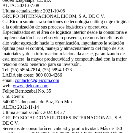
09099 Iztapalapa, CDMX
ALTA: 2021-07-08
Ultima actualización: 2021-10-05
GRUPO INTERNACIONAL EICOM, S.A. DE C.V.
G.I.Eicom suministra soluciones de tecnología cutting edge dirigidas
a la optimización de sus procesos lógisticos y operativos.
Especializados en el área de logistica interior desde la consultoria e
implementación hasta el servicio posventa, creamos beneficios de
alto valor agregado hacia la organización, ingeniamos la solución
óptima para el control, manejo y almacenamiento del flujo de sus
materiales y de la información relacionada a este, garantizando de
esta manera, la mayor productividad y competitividad con la mejor
relación costo beneficio para su inversión.
Tel: (55) 5894-7814, (55) 5894-1373
LADA sin costo: 800 003-4266
email:
contacto@gieicom.com
web:
www.gieicom.com
Felipe Berriozabal No. 35
Col. Centro
54000 Tlalnepantla de Baz, Edo Mex
ALTA: 2012-11-14
Ultima actualización: 2024-08-27
GRUPO SCCAP CONSULTORES INTERNACIONAL, S.A.
DE C.V.
Servicios de consultoría en calidad y productividad. Más de 180