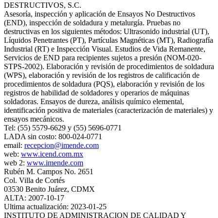
DESTRUCTIVOS, S.C.
Asesoría, inspección y aplicación de Ensayos No Destructivos
(END), inspección de soldadura y metalurgía. Pruebas no
destructivas en los siguientes métodos: Ultrasonido industrial (UT),
Líquidos Penetrantes (PT), Partículas Magnéticas (MT), Radiografía
Industrial (RT) e Inspección Visual. Estudios de Vida Remanente,
Servicios de END para recipientes sujetos a presión (NOM-020-
STPS-2002). Elaboración y revisión de procedimientos de soldadura
(WPS), elaboración y revisión de los registros de calificación de
procedimientos de soldadura (PQS), elaboración y revisión de los
registros de habilidad de soldadores y operarios de máquinas
soldadoras. Ensayos de dureza, análisis químico elemental,
identificación positiva de materiales (caracterización de materiales) y
ensayos mecánicos.
Tel: (55) 5579-6629 y (55) 5696-0771
LADA sin costo: 800-024-0771
email:
recepcion@imende.com
web:
www.icend.com.mx
web 2:
www.imende.com
Rubén M. Campos No. 2651
Col. Villa de Cortés
03530 Benito Juárez, CDMX
ALTA: 2007-10-17
Ultima actualización: 2023-01-25
INSTITUTO DE ADMINISTRACION DE CALIDAD Y