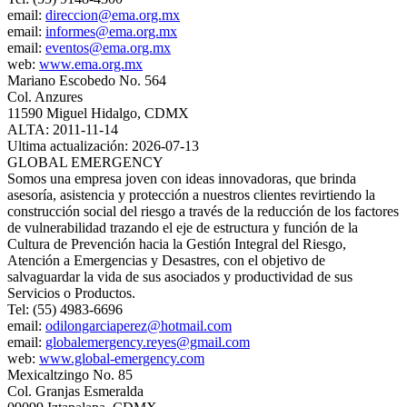
email:
direccion@ema.org.mx
email:
informes@ema.org.mx
email:
eventos@ema.org.mx
web:
www.ema.org.mx
Mariano Escobedo No. 564
Col. Anzures
11590 Miguel Hidalgo, CDMX
ALTA: 2011-11-14
Ultima actualización: 2026-07-13
GLOBAL EMERGENCY
Somos una empresa joven con ideas innovadoras, que brinda
asesoría, asistencia y protección a nuestros clientes revirtiendo la
construcción social del riesgo a través de la reducción de los factores
de vulnerabilidad trazando el eje de estructura y función de la
Cultura de Prevención hacia la Gestión Integral del Riesgo,
Atención a Emergencias y Desastres, con el objetivo de
salvaguardar la vida de sus asociados y productividad de sus
Servicios o Productos.
Tel: (55) 4983-6696
email:
odilongarciaperez@hotmail.com
email:
globalemergency.reyes@gmail.com
web:
www.global-emergency.com
Mexicaltzingo No. 85
Col. Granjas Esmeralda