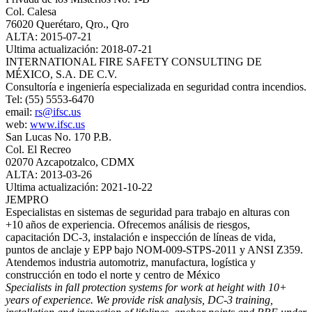
Col. Calesa
76020 Querétaro, Qro., Qro
ALTA: 2015-07-21
Ultima actualización: 2018-07-21
INTERNATIONAL FIRE SAFETY CONSULTING DE
MÉXICO, S.A. DE C.V.
Consultoría e ingeniería especializada en seguridad contra incendios.
Tel: (55) 5553-6470
email:
rs@ifsc.us
web:
www.ifsc.us
San Lucas No. 170 P.B.
Col. El Recreo
02070 Azcapotzalco, CDMX
ALTA: 2013-03-26
Ultima actualización: 2021-10-22
JEMPRO
Especialistas en sistemas de seguridad para trabajo en alturas con
+10 años de experiencia. Ofrecemos análisis de riesgos,
capacitación DC-3, instalación e inspección de líneas de vida,
puntos de anclaje y EPP bajo NOM-009-STPS-2011 y ANSI Z359.
Atendemos industria automotriz, manufactura, logística y
construcción en todo el norte y centro de México
Specialists in fall protection systems for work at height with 10+
years of experience. We provide risk analysis, DC-3 training,