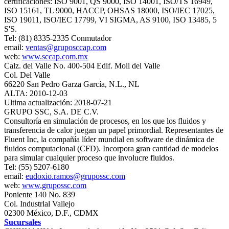
certificaciones: ISO 9001, QS 9000, ISO 14001, ISO/TS 16949,
ISO 15161, TL 9000, HACCP, OHSAS 18000, ISO/IEC 17025,
ISO 19011, ISO/IEC 17799, VI SIGMA, AS 9100, ISO 13485, 5
S'S.
Tel: (81) 8335-2335 Conmutador
email:
ventas@gruposccap.com
web:
www.sccap.com.mx
Calz. del Valle No. 400-504 Edif. Moll del Valle
Col. Del Valle
66220 San Pedro Garza García, N.L., NL
ALTA: 2010-12-03
Ultima actualización: 2018-07-21
GRUPO SSC, S.A. DE C.V.
Consultoría en simulación de procesos, en los que los fluidos y
transferencia de calor juegan un papel primordial. Representantes de
Fluent Inc, la compañía líder mundial en software de dinámica de
fluidos computacional (CFD). Incorpora gran cantidad de modelos
para simular cualquier proceso que involucre fluidos.
Tel: (55) 5207-6180
email:
eudoxio.ramos@grupossc.com
web:
www.grupossc.com
Poniente 140 No. 839
Col. Industrlal Vallejo
02300 México, D.F., CDMX
Sucursales