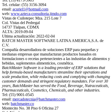
Tel: (55) 4173-5903
Tel. celular: (55) 3156-3094
email:
acuriel1@hotmail.com
web:
www.azteca-consultoria.jimdo.com
Vistas de Cuilotepec Mza. 215 Lote 7
Col. Vistas del Pedregal
14737 Tlalpan, CDMX
ALTA: 2019-09-04
Ultima actualización: 2022-02-04
BATCH MASTER SOFTWARE LATINA AMERICA,S.A. de
C.V.
Compañía desarrolladora de soluciones ERP para pequeñas y
medianas empresas que manufacturan productos basados en
formulaciones o recetas pertenecientes a las industrias de alimentos y
bebidas, suplementos alimenticios, cosmética.
BatchMaster Software is a leading provider of ERP solutions that
help formula-based manufacturers streamline their operations and
scale production, while reducing costs and complying with changing
customer demands and stringent regulatory mandates. For over 30
years, BatchMaster has served the Food, Beverage, Nutraceuticals,
Pharmaceuticals, Cosmetics, Chemicals, and other industries.
Tel: (55) 9001-0545
email:
mercadotecnia@batchmaster.com
web:
batchmaster.co
Montecito No. 38 Piso 6 Oficina 27