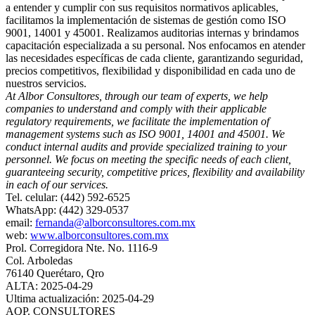
a entender y cumplir con sus requisitos normativos aplicables,
facilitamos la implementación de sistemas de gestión como ISO
9001, 14001 y 45001. Realizamos auditorias internas y brindamos
capacitación especializada a su personal. Nos enfocamos en atender
las necesidades específicas de cada cliente, garantizando seguridad,
precios competitivos, flexibilidad y disponibilidad en cada uno de
nuestros servicios.
At Albor Consultores, through our team of experts, we help
companies to understand and comply with their applicable
regulatory requirements, we facilitate the implementation of
management systems such as ISO 9001, 14001 and 45001. We
conduct internal audits and provide specialized training to your
personnel. We focus on meeting the specific needs of each client,
guaranteeing security, competitive prices, flexibility and availability
in each of our services.
Tel. celular: (442) 592-6525
WhatsApp: (442) 329-0537
email:
fernanda@alborconsultores.com.mx
web:
www.alborconsultores.com.mx
Prol. Corregidora Nte. No. 1116-9
Col. Arboledas
76140 Querétaro, Qro
ALTA: 2025-04-29
Ultima actualización: 2025-04-29
AQP. CONSULTORES