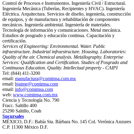
Control de Procesos e Instrumentos. Ingeniería Civil / Estructural.
Ingeniería Mecánica (Tuberías, Recipientes y HVAC). Ingeniería
Eléctrica. Arquitectura. Servicios de diseño, ingeniería, construcción
de equipos, y de manufactura y rehabilitación de componentes
mecánicos. Ingeniería ambiental. Ingeniería de materiales.
Tecnología de información y comunicaciones. Metal mecánica.
Estudios de posgrado y educación continua. Capacitación y
certificación.
Services of Engineering: Environmental. Water. Public
infraestructure. Industrial infraestructure. Housing. Laboratories:
Quality of the air. Chemical analysis. Metallography. Enterprise
Services: Qualification and Certification. Studies of Posgrado and
Continuous Education. Quality. Intellectual property - CAIPI
Tel: (844) 411-3200
email:
manufactura@comimsa.com.mx
email:
hjaime@comimsa.com
email:
info@comimsa.com
web:
www.comimsa.com.mx
Ciencia y Tecnología No. 790
Fracc. Saltillo 400
25290 Saltillo, Coah
Sucursales
MÉXICO, D.F.: Bahía Sta. Bárbara No. 145 Col. Verónica Anzures
C.P. 11300 México D.F.