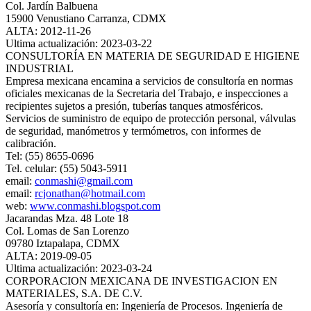
Col. Jardín Balbuena
15900 Venustiano Carranza, CDMX
ALTA: 2012-11-26
Ultima actualización: 2023-03-22
CONSULTORÍA EN MATERIA DE SEGURIDAD E HIGIENE
INDUSTRIAL
Empresa mexicana encamina a servicios de consultoría en normas
oficiales mexicanas de la Secretaria del Trabajo, e inspecciones a
recipientes sujetos a presión, tuberías tanques atmosféricos.
Servicios de suministro de equipo de protección personal, válvulas
de seguridad, manómetros y termómetros, con informes de
calibración.
Tel: (55) 8655-0696
Tel. celular: (55) 5043-5911
email:
conmashi@gmail.com
email:
rcjonathan@hotmail.com
web:
www.conmashi.blogspot.com
Jacarandas Mza. 48 Lote 18
Col. Lomas de San Lorenzo
09780 Iztapalapa, CDMX
ALTA: 2019-09-05
Ultima actualización: 2023-03-24
CORPORACION MEXICANA DE INVESTIGACION EN
MATERIALES, S.A. DE C.V.
Asesoría y consultoría en: Ingeniería de Procesos. Ingeniería de